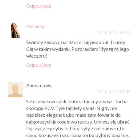
Odpowiedz
Polinska
16.11.2015, 19:44
Świetny zestaw, bardzo mi się podoba! :) Lubię
Cię w takim wydaniu. Pozdrawiam i życzę miłego
wieczoru!
Odpowiedz
Anonimowy
16.11.2015, 19:49
Sztuczny kozuszek ,buty sztuczny zamsz i torba
skorupa PCV. Tyle tandety naraz. Nigdy nie
będziesz elegancka,bo masz zamiłowanie do
najgorszych jakościowo rzeczy. Umiesz się ubrać
i łączyć,ale gdyby te buty były z nat.zamszu ,to
samo kozuszek i skorzana torba byłoby idealnie.