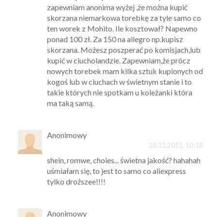
zapewniam anonima wyżej ,że można kupić
skorzana niemarkowa torebkę za tyle samo co
ten worek z Mohito. Ile kosztował? Napewno
ponad 100 zł. Za 150 na allegro np.kupisz
skorzana. Możesz poszperać po komisjach,lub
kupić w ciucholandzie. Zapewniam,że prócz
nowych torebek mam kilka sztuk kupionych od
kogoś lub w ciuchach w świetnym stanie i to
takie których nie spotkam u koleżanki która
ma taką samą.
Anonimowy
18.11.2015, 10:18
shein, romwe, choies... świetna jakość? hahahah
uśmiałam się, to jest to samo co aliexpress
tylko droższee!!!!
Anonimowy