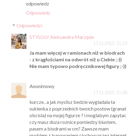
odpowiedz
Odpowiedz
Odpowiedzi
STYLOLY Aleksandra Marzęda
17.11.2015, 11:20
Ja mam więcej w ramionach niż w biodrach
- z krągłościami na odwrót niż u Ciebie ;-))
Nie mam typowo podręcznikowej figury ;-))
Anonimowy
17.11.2015, 15:08
kurcze.. a jak myslisz bedzie wygladala ta
sukienka z poprzednich twoich postow (granat
obcisla) na mojej figurze ? i moglabym zapytac
czy masz duza roznice pomiedzy biustem,
pasem a biodrami w cm? Zawsze mam
problem z kupowaniem ciuchow przez internet