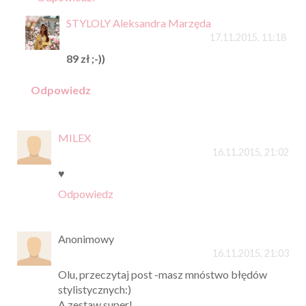
STYLOLY Aleksandra Marzęda
17.11.2015, 11:18
89 zł ;-))
Odpowiedz
MILEX
16.11.2015, 21:02
♥
Odpowiedz
Anonimowy
16.11.2015, 21:03
Olu, przeczytaj post -masz mnóstwo błędów
stylistycznych:)
A zestaw super!