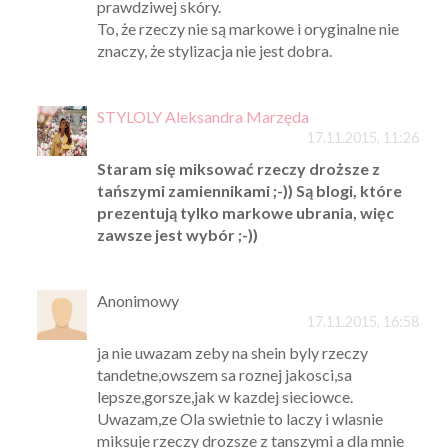
prawdziwej skóry.
To, że rzeczy nie są markowe i oryginalne nie
znaczy, że stylizacja nie jest dobra.
STYLOLY Aleksandra Marzęda
17.11.2015, 11:26
Staram się miksować rzeczy droższe z
tańszymi zamiennikami ;-)) Są blogi, które
prezentują tylko markowe ubrania, więc
zawsze jest wybór ;-))
Anonimowy
17.11.2015, 16:58
ja nie uwazam zeby na shein byly rzeczy
tandetne,owszem sa roznej jakosci,sa
lepsze,gorsze,jak w kazdej sieciowce.
Uwazam,ze Ola swietnie to laczy i wlasnie
miksuje rzeczy drozsze z tanszymi a dla mnie