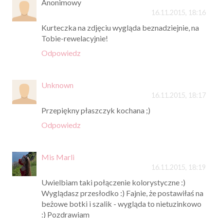
Anonimowy
16.11.2015, 18:16
Kurteczka na zdjęciu wygląda beznadziejnie, na
Tobie-rewelacyjnie!
Odpowiedz
Unknown
16.11.2015, 18:17
Przepiękny płaszczyk kochana ;)
Odpowiedz
Mis Marli
16.11.2015, 18:19
Uwielbiam taki połączenie kolorystyczne :)
Wyglądasz przesłodko :) Fajnie, że postawiłaś na
beżowe botki i szalik - wygląda to nietuzinkowo
:) Pozdrawiam