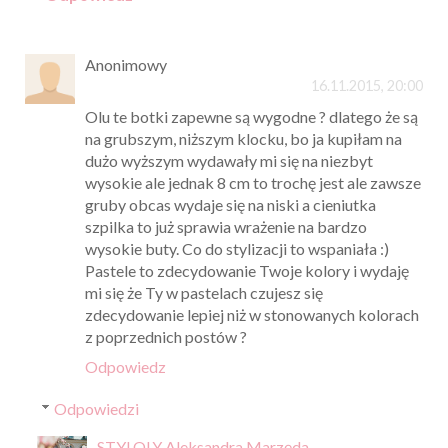
Anonimowy
16.11.2015, 20:00
Olu te botki zapewne są wygodne ? dlatego że są
na grubszym, niższym klocku, bo ja kupiłam na
dużo wyższym wydawały mi się na niezbyt
wysokie ale jednak 8 cm to trochę jest ale zawsze
gruby obcas wydaje się na niski a cieniutka
szpilka to już sprawia wrażenie na bardzo
wysokie buty. Co do stylizacji to wspaniała :)
Pastele to zdecydowanie Twoje kolory i wydaję
mi się że Ty w pastelach czujesz się
zdecydowanie lepiej niż w stonowanych kolorach
z poprzednich postów ?
Odpowiedz
Odpowiedzi
STYLOLY Aleksandra Marzęda