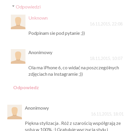
Odpowiedzi
Unknown
16.11.2015, 22:08
Podpinam sie pod pytanie ;))
Anonimowy
18.11.2015, 10:07
Ola ma iPhone 6, co widać na poszczególnych
zdjęciach na Instagramie ;))
Odpowiedz
Anonimowy
16.11.2015, 18:01
Piękna stylizacja . Róż z szarością współgrają ze
sobą w 100%. :) Gratuluję wyczucia stylu i