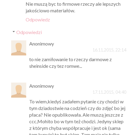
Nie muszą byc to firmowe rzeczy ale lepszych
jakościowo materiałów.
Odpowiedz
Odpowiedzi
Anonimowy
16.11.2015, 22:14
to nie zamiłowanie to rzeczy darmowe z
sheinside czy tez romwe...
Anonimowy
17.11.2015, 04:40
To wiem,kiedyś zadałem pytanie czy chodzi w
tym dziadostwie na codzień czy do zdjęć bo jej
płaca? Nie opublikowała. Ale muszą jeszcze z
ccc,Mohito bo w tym też chodzi. Jedyny sklep
z którym chyba współpracuje i jest ok (sama
tam kupuję) to but sklep. Tam mają nie tylko