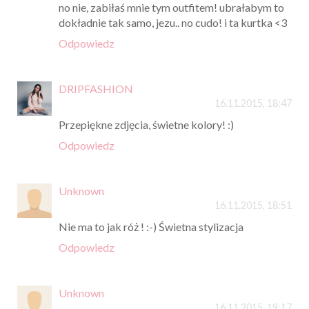
no nie, zabiłaś mnie tym outfitem! ubrałabym to
dokładnie tak samo, jezu.. no cudo! i ta kurtka <3
Odpowiedz
DRIPFASHION
16.11.2015, 18:47
Przepiękne zdjęcia, świetne kolory! :)
Odpowiedz
Unknown
16.11.2015, 18:51
Nie ma to jak róż ! :-) Świetna stylizacja
Odpowiedz
Unknown
16.11.2015, 19:17