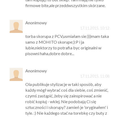
firmowe bite,ale przeddwszystkim skórzane.
Anonimowy
17.11.2015, 10:12
torba skorupa z PCV,usmiałam sie:)))mam taka
samo z MOHITO skorupe;):P i ja
lubie,niektorzy to potrafia byc originalni w
pisowni haha,dobre dobre...
Anonimowy
17.11.2015, 11:08
Ola publikuje stylizacje w taki sposób, aby
każdy mógł wybrać coś dla siebie, coś zmienić,
czymś zastąpić, żeby się zainspirować a nie
robić kopiuj - wklej. Nie podobają Ci się
sztuczności i skorupy? zamień je 'oryginałem' i
tyle. :) Nie każdego stać na torebkę czy buty z