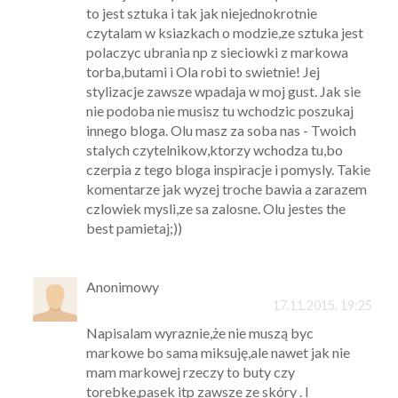
to jest sztuka i tak jak niejednokrotnie
czytalam w ksiazkach o modzie,ze sztuka jest
polaczyc ubrania np z sieciowki z markowa
torba,butami i Ola robi to swietnie! Jej
stylizacje zawsze wpadaja w moj gust. Jak sie
nie podoba nie musisz tu wchodzic poszukaj
innego bloga. Olu masz za soba nas - Twoich
stalych czytelnikow,ktorzy wchodza tu,bo
czerpia z tego bloga inspiracje i pomysly. Takie
komentarze jak wyzej troche bawia a zarazem
czlowiek mysli,ze sa zalosne. Olu jestes the
best pamietaj;))
Anonimowy
17.11.2015, 19:25
Napisalam wyraznie,że nie muszą byc
markowe bo sama miksuję,ale nawet jak nie
mam markowej rzeczy to buty czy
torebke,pasek itp zawsze ze skóry . I