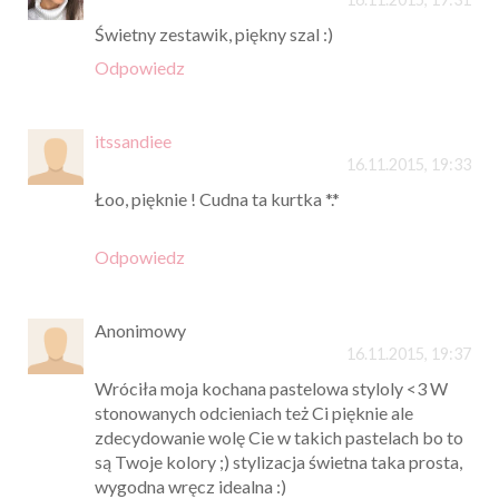
Świetny zestawik, piękny szal :)
Odpowiedz
itssandiee
16.11.2015, 19:33
Łoo, pięknie ! Cudna ta kurtka *.*
Odpowiedz
Anonimowy
16.11.2015, 19:37
Wróciła moja kochana pastelowa styloly <3 W
stonowanych odcieniach też Ci pięknie ale
zdecydowanie wolę Cie w takich pastelach bo to
są Twoje kolory ;) stylizacja świetna taka prosta,
wygodna wręcz idealna :)