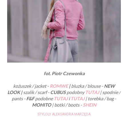
fot. Piotr Czewonka
kożuszek / jacket -
ROMWE
|
bluzka / blouse -
NEW
LOOK |
szalik / scarf -
CUBUS
podobny
TUTAJ
| spodnie /
pants -
F&F
podobne
TUTAJ
i
TUTAJ
| torebka / bag -
MOHITO
| botki / boots -
SHEIN
STYLOLY ALEKSANDRA MARZĘDA