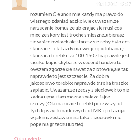
18.11.2015, 12:37
rozumiem Cie anonimie kazdy ma prawo do
wlasnego zdania:) aczkolwiek uwazam,ze
narzucanie komus ze ubierajac sie musi cos
miec ze skory jest troche smieszne..ubierasz
sie w sieciowkach ale starasz sie zeby bylo cos
skorzane - ok,kazdy ma swoje upodobania:)
skorzana torebke za 100-150 zl naprawde jest
ciezko kupic chyba ze w second handzie to
owszem zgodze sie nawet za zlotowke,ale tak
naprawde to jest szczescie. Za dobra
jakosciowo torebke naprawde trzeba troszke
zaplacic. Uwazam,ze rzeczy z sieciowek to nie
zadna ujma i tam mozna znalezc fajne
rzeczy:)Ola ma rozne torebki poczwszy od
tych lepszych markowych od MK i pokazujac
w jakims zestawie inna taka z sieciowki nie
popelnia grzechu ludzie:)
Odpowiedz