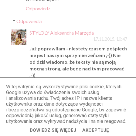
Odpowiedz
Odpowiedzi
STYLOLY Aleksandra Marzęda
17.11.2015, 10:47
Już poprawiłam - niestety czasem pośpiech
nie jest naszym sprzymierzeńcem ;-)) Nie
od dziś wiadomo, że teksty nie są moją
mocną stroną, ale będę nad tym pracować
;-))
W tej witrynie są wykorzystywane pliki cookie, których
Google używa do świadczenia swoich usług
Anonimowy
i analizowania ruchu. Twój adres IP i nazwa klienta
17.11.2015, 16:48
użytkownika oraz dane dotyczące wydajności
i bezpieczeństwa są udostępniane Google, by zapewnić
ja to rozumiem i napisałam to wyłącznie z chęci
odpowiednią jakość usług, generować statystyki
pomocy a nie złośliwie:*
użytkowania oraz wykrywać nadużycia i na nie reagować.
DOWIEDZ SIĘ WIĘCEJ
AKCEPTUJĘ