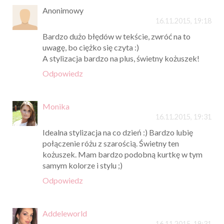
Anonimowy
16.11.2015, 19:18
Bardzo dużo błędów w tekście, zwróć na to
uwagę, bo ciężko się czyta :)
A stylizacja bardzo na plus, świetny kożuszek!
Odpowiedz
Monika
16.11.2015, 19:31
Idealna stylizacja na co dzień :) Bardzo lubię
połączenie różu z szarością. Świetny ten
kożuszek. Mam bardzo podobną kurtkę w tym
samym kolorze i stylu ;)
Odpowiedz
Addeleworld
16.11.2015, 19:31