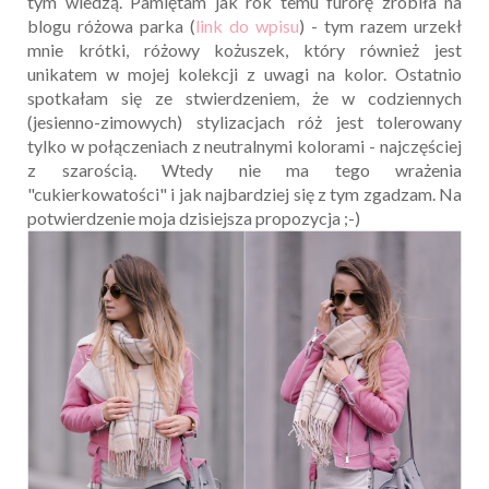
tym wiedzą. Pamiętam jak rok temu furorę zrobiła na
blogu różowa parka (
link do wpisu
) - tym razem urzekł
mnie krótki, różowy kożuszek, który również jest
unikatem w mojej kolekcji z uwagi na kolor. Ostatnio
spotkałam się ze stwierdzeniem, że w codziennych
(jesienno-zimowych) stylizacjach róż jest tolerowany
tylko w połączeniach z neutralnymi kolorami - najczęściej
z szarością. Wtedy nie ma tego wrażenia
"cukierkowatości" i jak najbardziej się z tym zgadzam. Na
potwierdzenie moja dzisiejsza propozycja ;-)