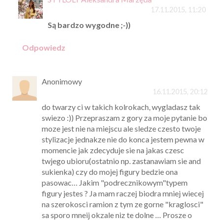
17.11.2015, 11:20
Są bardzo wygodne ;-))
Odpowiedz
Anonimowy
16.11.2015, 20:12
do twarzy ci w takich kolrokach, wygladasz tak
swiezo :)) Przepraszam z gory za moje pytanie bo
moze jest nie na miejscu ale sledze czesto twoje
stylizacje jednakze nie do konca jestem pewna w
momencie jak zdecyduje sie na jakas czesc
twjego ubioru(ostatnio np. zastanawiam sie and
sukienka) czy do mojej figury bedzie ona
pasowac… Jakim "podrecznikowym"typem
figury jestes ? Ja mam raczej biodra mniej wiecej
na szerokosci ramion z tym ze gorne "kraglosci"
sa sporo mneij okzale niz te dolne … Prosze o