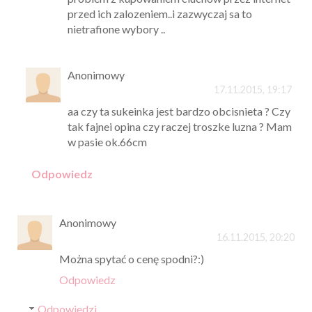
przed ich zalozeniem..i zazwyczaj sa to
nietrafione wybory ..
Anonimowy
17.11.2015, 19:17
aa czy ta sukeinka jest bardzo obcisnieta ? Czy
tak fajnei opina czy raczej troszke luzna ? Mam
w pasie ok.66cm
Odpowiedz
Anonimowy
16.11.2015, 20:20
Można spytać o cenę spodni?:)
Odpowiedz
Odpowiedzi