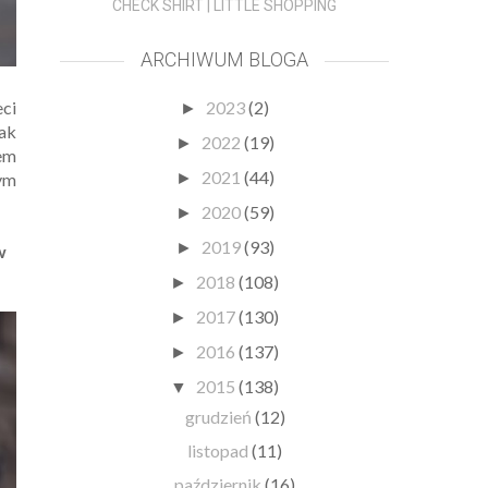
CHECK SHIRT | LITTLE SHOPPING
ARCHIWUM BLOGA
eci
2023
(2)
►
tak
2022
(19)
►
em
2021
(44)
ym
►
2020
(59)
►
2019
(93)
►
w
2018
(108)
►
2017
(130)
►
2016
(137)
►
2015
(138)
▼
grudzień
(12)
listopad
(11)
październik
(16)