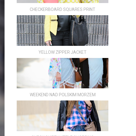
CHECKERBOARD SQUARES PRINT
YELLOW ZIPPER JACKET
WEEKEND NAD POLSKIM MORZEM