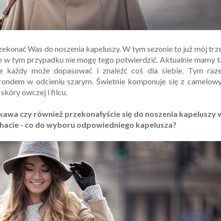
rzekonać Was do noszenia kapeluszy. W tym sezonie to już mój trz
ale w tym przypadku nie mogę tego potwierdzić. Aktualnie mamy 
że każdy może dopasować i znaleźć coś dla siebie. Tym raz
rondem w odcieniu szarym. Świetnie komponuje się z camelow
kóry owczej i filcu.
kawa czy również przekonałyście się do noszenia kapeluszy 
ahacie - co do wyboru odpowiedniego kapelusza?