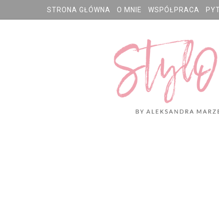
STRONA GŁÓWNA
O MNIE
WSPÓŁPRACA
PY