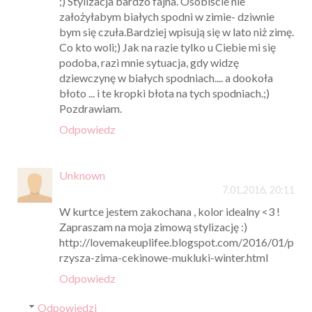
;) Stylizacja bardzo fajna. Osobiście nie
założyłabym białych spodni w zimie- dziwnie
bym się czuła.Bardziej wpisują się w lato niż zimę.
Co kto woli;) Jak na razie tylko u Ciebie mi się
podoba, razi mnie sytuacja, gdy widzę
dziewczynę w białych spodniach.... a dookoła
błoto ... i te kropki błota na tych spodniach.;)
Pozdrawiam.
Odpowiedz
Unknown
7.01.2016, 20:11
W kurtce jestem zakochana , kolor idealny <3 !
Zapraszam na moja zimową stylizację :)
http://lovemakeuplifee.blogspot.com/2016/01/p
rzysza-zima-cekinowe-mukluki-winter.html
Odpowiedz
Odpowiedzi