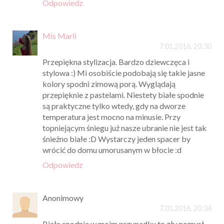
Odpowiedz
Mis Marli
7.01.2016, 20:30
Przepiękna stylizacja. Bardzo dziewczęca i
stylowa :) Mi osobiście podobają się takie jasne
kolory spodni zimową porą. Wyglądają
przepięknie z pastelami. Niestety białe spodnie
są praktyczne tylko wtedy, gdy na dworze
temperatura jest mocno na minusie. Przy
topniejącym śniegu już nasze ubranie nie jest tak
śnieżno białe :D Wystarczy jeden spacer by
wrócić do domu umorusanym w błocie :d
Odpowiedz
Anonimowy
7.01.2016, 20:34
Białe spodnie w moim przypadku to zły pomysł,