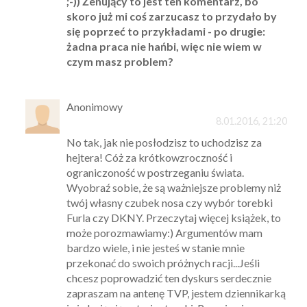
;-)) Żenujący to jest ten komentarz, bo
skoro już mi coś zarzucasz to przydało by
się poprzeć to przykładami - po drugie:
żadna praca nie hańbi, więc nie wiem w
czym masz problem?
Anonimowy
8.01.2016, 21:20
No tak, jak nie posłodzisz to uchodzisz za
hejtera! Cóż za krótkowzroczność i
ograniczoność w postrzeganiu świata.
Wyobraź sobie, że są ważniejsze problemy niż
twój własny czubek nosa czy wybór torebki
Furla czy DKNY. Przeczytaj więcej książek, to
może porozmawiamy:) Argumentów mam
bardzo wiele, i nie jesteś w stanie mnie
przekonać do swoich próżnych racji...Jeśli
chcesz poprowadzić ten dyskurs serdecznie
zapraszam na antenę TVP, jestem dziennikarką