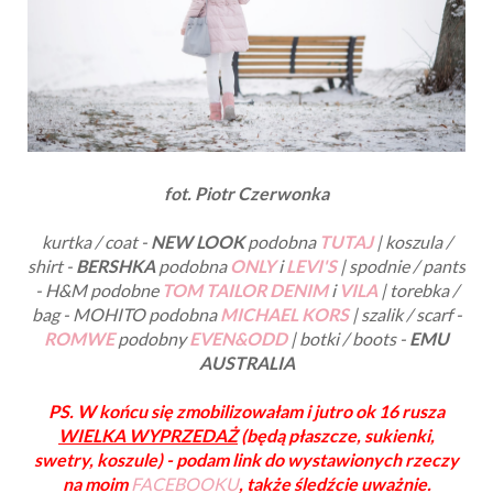
fot. Piotr Czerwonka
kurtka / coat -
NEW LOOK
podobna
TUTAJ
| koszula /
shirt -
BERSHKA
podobna
ONLY
i
LEVI'S
| spodnie / pants
- H&M podobne
TOM TAILOR DENIM
i
VILA
| torebka /
bag - MOHITO podobna
MICHAEL KORS
| szalik / scarf -
ROMWE
podobny
EVEN&ODD
| botki / boots -
EMU
AUSTRALIA
PS. W końcu się zmobilizowałam i jutro ok 16 rusza
WIELKA WYPRZEDAŻ
(będą płaszcze, sukienki,
swetry, koszule) - podam link do wystawionych rzeczy
na moim
FACEBOOKU
, także śledźcie uważnie.