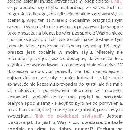
zdjęcia jesienią i muszę przyznać, że mi osobiście ta (
LINK
)
sesja podoba się chyba najbardziej ze wszystkich na
blogu. A to dlatego, że stylizacja idealnie zgrywała się ze
scenerią, więc ten sam efekt chcieliśmy osiągnąć i tym
razem ;-) W sumie to nie powinnam pokazywać już w ogóle
tego płaszcza na blogu, bo wiem, że sporo z Was na niego
choruje - sądząc po ilości wiadomości jakie dostaje w tym
temacie. Muszę przyznać, że to najlepszy zakup tej zimy -
płaszcz jest totalnie w moim stylu
. Niestety nie
orientuję się czy jest jeszcze dostępny, ale wiem, że dość
szybko się wyprzedawał - co mnie zupełnie nie dziwi. W
dzisiejszej propozycji pojawiły się też najcieplejsze i
najbardziej urocze buty z mojej kolekcji - zdaję sobie
sprawę, że nie każdemu przypadną do gustu, ale dla mnie
są ciekawym i pozytywnym akcentem w zimowych
zestawach. Zmienił się też mój pogląd na
noszenie
białych spodni zimą
- kiedyś to było nie do pomyślenia,
teraz bardzo chętnie je noszę np. z grubymi, pastelowymi
sweterkami (
link do podobnej stylizacji
).
Jestem
ciekawa jak to jest u Was - czy uważacie, że białe
spodnie na zimę to dobry pomysł? Czekam na