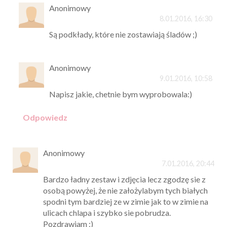
Anonimowy
8.01.2016, 16:30
Są podkłady, które nie zostawiają śladów ;)
Anonimowy
9.01.2016, 10:58
Napisz jakie, chetnie bym wyprobowala:)
Odpowiedz
Anonimowy
7.01.2016, 20:44
Bardzo ładny zestaw i zdjęcia lecz zgodzę sie z
osobą powyżej, że nie założylabym tych białych
spodni tym bardziej ze w zimie jak to w zimie na
ulicach chlapa i szybko sie pobrudza.
Pozdrawiam :)