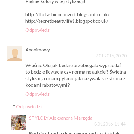
Piękne kolory w tej stylizacji!
http://thefashionconvert.blogspot.co.uk/
http://secretbeautylife1.blogspot.co.uk/
Odpowiedz
Anonimowy
7.01.2016, 20:20
Właśnie Olu jak bedzie przebiegala wyprzedaż
to bedzie licytacja czy normalne aukcje ? Świetna
stylizacja i mam pytanie jak nazywala sie strona z
kodami rabatowymi ?
Odpowiedz
Odpowiedzi
STYLOLY Aleksandra Marzęda
8.01.2016, 11:44
Będzie standardowa wyprzedaż - tak jak