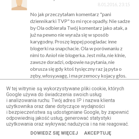
8.01.2016, 23:15
No jak przeczytałam komentarz "pani
dziennikarki TVP" to mi ręce opadły. Nie sadze
by Ola odbierała Twój komentarz jako atak, a
już na pewno nie wyraża się w sposób
karygodny. Proszę leppej poogladac inne
blogerki na snapchacie. Ola w porównaniu z
nimi to Anioł nie blogerka. Jest miła, nie klnie,
zawsze doradzi, odpowie na pytania, nie
obrusza się gdy ktoś tysięczny raz ją pyta o
zęby, włosy,wagę, i ma przemocy kojacy głos.
Nie zandza tysiącem snapow o niczym, ale są
W tej witrynie są wykorzystywane pliki cookie, których
tam konkrety. Doradza i PRZEDE
Google używa do świadczenia swoich usług
WSZYSTKIM przyjmuje konstruktywna
i analizowania ruchu. Twój adres IP i nazwa klienta
krytyke, stara się zmieniać to co my,
użytkownika oraz dane dotyczące wydajności
czytelniczki, jej sugerujemy. Jeśli jest to jej
i bezpieczeństwa są udostępniane Google, by zapewnić
praca, ok. Każdy chciałby zarabiać w ten
odpowiednią jakość usług, generować statystyki
sposób, robiąc to co kocha. A z reszta, po tym
użytkowania oraz wykrywać nadużycia i na nie reagować.
blogu widac, że to co Ola zarobi dobrze
DOWIEDZ SIĘ WIĘCEJ
AKCEPTUJĘ
wydaje. Strona przeszła ogromny progres, jest