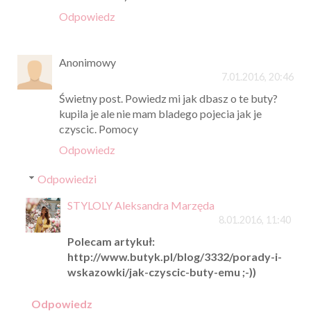
Odpowiedz
Anonimowy
7.01.2016, 20:46
Świetny post. Powiedz mi jak dbasz o te buty?
kupila je ale nie mam bladego pojecia jak je
czyscic. Pomocy
Odpowiedz
Odpowiedzi
STYLOLY Aleksandra Marzęda
8.01.2016, 11:40
Polecam artykuł:
http://www.butyk.pl/blog/3332/porady-i-
wskazowki/jak-czyscic-buty-emu ;-))
Odpowiedz