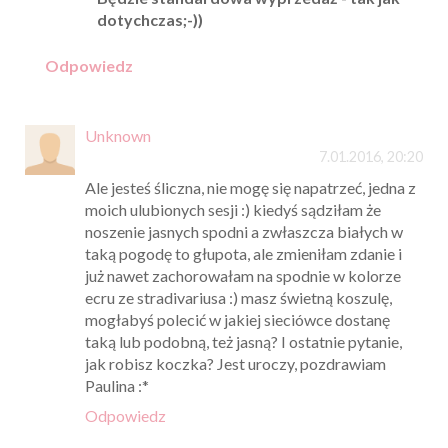
dotychczas;-))
Odpowiedz
Unknown
7.01.2016, 20:20
Ale jesteś śliczna, nie mogę się napatrzeć, jedna z
moich ulubionych sesji :) kiedyś sądziłam że
noszenie jasnych spodni a zwłaszcza białych w
taką pogodę to głupota, ale zmieniłam zdanie i
już nawet zachorowałam na spodnie w kolorze
ecru ze stradivariusa :) masz świetną koszulę,
mogłabyś polecić w jakiej sieciówce dostanę
taką lub podobną, też jasną? I ostatnie pytanie,
jak robisz koczka? Jest uroczy, pozdrawiam
Paulina :*
Odpowiedz