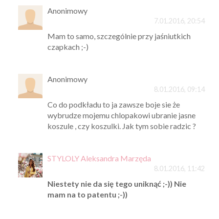
Anonimowy
7.01.2016, 20:54
Mam to samo, szczególnie przy jaśniutkich
czapkach ;-)
Anonimowy
8.01.2016, 09:14
Co do podkładu to ja zawsze boje sie że
wybrudze mojemu chlopakowi ubranie jasne
koszule , czy koszulki. Jak tym sobie radzic ?
STYLOLY Aleksandra Marzęda
8.01.2016, 11:42
Niestety nie da się tego uniknąć ;-)) Nie
mam na to patentu ;-))