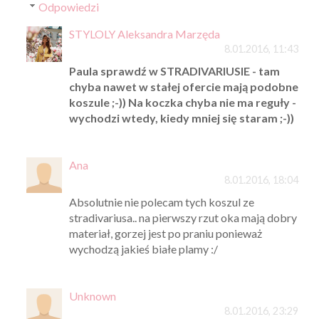
Odpowiedzi
STYLOLY Aleksandra Marzęda
8.01.2016, 11:43
Paula sprawdź w STRADIVARIUSIE - tam
chyba nawet w stałej ofercie mają podobne
koszule ;-)) Na koczka chyba nie ma reguły -
wychodzi wtedy, kiedy mniej się staram ;-))
Ana
8.01.2016, 18:04
Absolutnie nie polecam tych koszul ze
stradivariusa.. na pierwszy rzut oka mają dobry
materiał, gorzej jest po praniu ponieważ
wychodzą jakieś białe plamy :/
Unknown
8.01.2016, 23:29