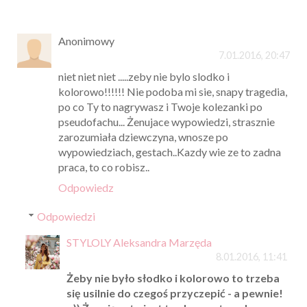
Anonimowy
7.01.2016, 20:47
niet niet niet .....zeby nie bylo slodko i
kolorowo!!!!!! Nie podoba mi sie, snapy tragedia,
po co Ty to nagrywasz i Twoje kolezanki po
pseudofachu... Żenujace wypowiedzi, strasznie
zarozumiała dziewczyna, wnosze po
wypowiedziach, gestach..Kazdy wie ze to zadna
praca, to co robisz..
Odpowiedz
Odpowiedzi
STYLOLY Aleksandra Marzęda
8.01.2016, 11:41
Żeby nie było słodko i kolorowo to trzeba
się usilnie do czegoś przyczepić - a pewnie!