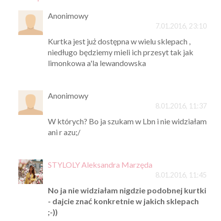
Anonimowy
7.01.2016, 23:10
Kurtka jest już dostępna w wielu sklepach ,
niedługo będziemy mieli ich przesyt tak jak
limonkowa a'la lewandowska
Anonimowy
8.01.2016, 11:37
W których? Bo ja szukam w Lbn i nie widziałam
ani r azu;/
STYLOLY Aleksandra Marzęda
8.01.2016, 11:45
No ja nie widziałam nigdzie podobnej kurtki
- dajcie znać konkretnie w jakich sklepach
;-))