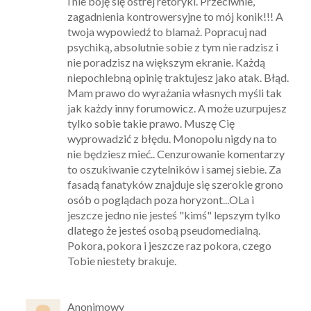
i nie boję się ostrej retoryki. Przeciwnie,
zagadnienia kontrowersyjne to mój konik!!! A
twoja wypowiedź to blamaż. Popracuj nad
psychiką, absolutnie sobie z tym nie radzisz i
nie poradzisz na większym ekranie. Każdą
niepochlebną opinię traktujesz jako atak. Błąd.
Mam prawo do wyrażania własnych myśli tak
jak każdy inny forumowicz. A może uzurpujesz
tylko sobie takie prawo. Muszę Cię
wyprowadzić z błędu. Monopolu nigdy na to
nie będziesz mieć.. Cenzurowanie komentarzy
to oszukiwanie czytelników i samej siebie. Za
fasadą fanatyków znajduje się szerokie grono
osób o poglądach poza horyzont...OLa i
jeszcze jedno nie jesteś "kimś" lepszym tylko
dlatego że jesteś osobą pseudomedialną.
Pokora, pokora i jeszcze raz pokora, czego
Tobie niestety brakuje.
Anonimowy