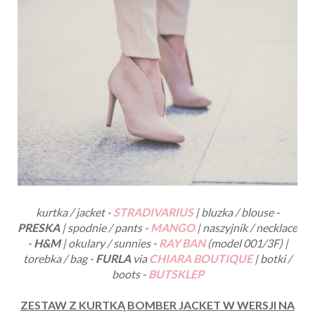
kurtka / jacket -
STRADIVARIUS
| bluzka / blouse -
PRESKA
| spodnie / pants -
MANGO
| naszyjnik / necklace
-
H&M
| okulary / sunnies -
RAY BAN
(model 001/3F) |
torebka / bag -
FURLA
via
CHIARA BOUTIQUE
| botki /
boots -
BUTSKLEP
ZESTAW Z KURTKĄ BOMBER JACKET W WERSJI NA