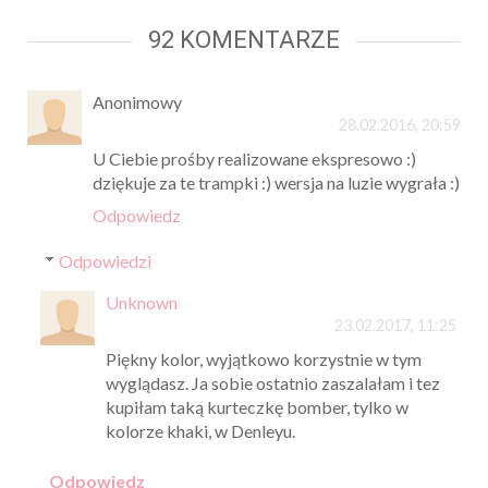
92 KOMENTARZE
Anonimowy
28.02.2016, 20:59
U Ciebie prośby realizowane ekspresowo :)
dziękuje za te trampki :) wersja na luzie wygrała :)
Odpowiedz
Odpowiedzi
Unknown
23.02.2017, 11:25
Piękny kolor, wyjątkowo korzystnie w tym
wyglądasz. Ja sobie ostatnio zaszalałam i tez
kupiłam taką kurteczkę bomber, tylko w
kolorze khaki, w Denleyu.
Odpowiedz