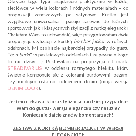
Okrycie tego typu znajdziecie praktycznie w każdej
sieciówce w wielu kolorach i różnych materiałach - od
propozycji zamszowych po satynowe. Kurtka jest
wyjątkowo uniwersalna - pasuje zarówno do luźnych,
sportowych jak i klasycznych stylizacji z nutką elegancki.
Chciałam Wam to udowodnić, więc przygotowałam dwie
propozycje stylizacji z kurtką
bomber jacket
w różnych
odsłonach. Mi osobiście najbardziej przypadły do gustu
"
bomberki
" w pastelowych odcieniach i za pewne nikogo
to nie dziwi ;-) Postawiłam na propozycja od marki
STRADIVARIUS
w odcieniu rozmytego błekitu, który
świetnie komponuje się z kolorami purdowymi, beżami
czy modnym ostatnio odcieniem denim (moja wersja
DENIM LOOK
).
Jestem ciekawa, która stylizacja bardziej przypadnie
Wam do gustu - wersja elegancka czy na luzie?
Koniecznie dajcie znać w komentarzach!
ZESTAW Z KURTKĄ BOMBER JACKET W WERSJI
ELEGANCKIEJ: