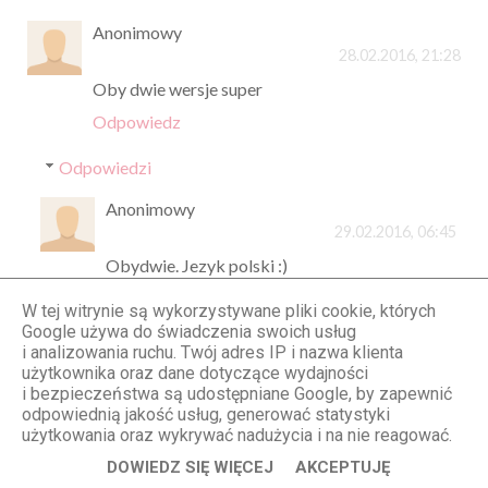
Anonimowy
28.02.2016, 21:28
Oby dwie wersje super
Odpowiedz
Odpowiedzi
Anonimowy
29.02.2016, 06:45
Obydwie. Jezyk polski :)
W tej witrynie są wykorzystywane pliki cookie, których
Odpowiedz
Google używa do świadczenia swoich usług
i analizowania ruchu. Twój adres IP i nazwa klienta
użytkownika oraz dane dotyczące wydajności
Anonimowy
i bezpieczeństwa są udostępniane Google, by zapewnić
odpowiednią jakość usług, generować statystyki
28.02.2016, 21:30
użytkowania oraz wykrywać nadużycia i na nie reagować.
tak nawiasem, stradivarius czy bershka powinny
DOWIEDZ SIĘ WIĘCEJ
AKCEPTUJĘ
Cię wynająć jako modelkę, bo patrząc na Ciebie,