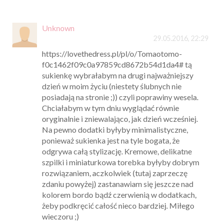
Unknown
29.05.2016, 22:29
https://lovethedress.pl/pl/o/Tomaotomo-
f0c1462f09c0a97859cd8672b54d1da4# tą
sukienkę wybrałabym na drugi najważniejszy
dzień w moim życiu (niestety ślubnych nie
posiadają na stronie ;)) czyli poprawiny wesela.
Chciałabym w tym dniu wyglądać równie
oryginalnie i zniewalająco, jak dzień wcześniej.
Na pewno dodatki byłyby minimalistyczne,
ponieważ sukienka jest na tyle bogata, że
odgrywa całą stylizację. Kremowe, delikatne
szpilki i miniaturkowa torebka byłyby dobrym
rozwiązaniem, aczkolwiek (tutaj zaprzeczę
zdaniu powyżej) zastanawiam się jeszcze nad
kolorem bordo bądź czerwienią w dodatkach,
żeby podkręcić całość nieco bardziej. Miłego
wieczoru ;)