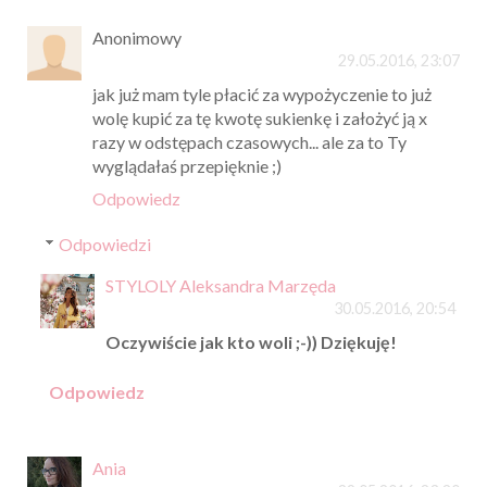
Anonimowy
29.05.2016, 23:07
jak już mam tyle płacić za wypożyczenie to już
wolę kupić za tę kwotę sukienkę i założyć ją x
razy w odstępach czasowych... ale za to Ty
wyglądałaś przepięknie ;)
Odpowiedz
Odpowiedzi
STYLOLY Aleksandra Marzęda
30.05.2016, 20:54
Oczywiście jak kto woli ;-)) Dziękuję!
Odpowiedz
Ania