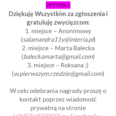
WYNIKI:
Dziękuję Wszystkim za zgłoszenia i
gratuluję zwycięzcom:
1. miejsce – Anonimowy
(
salamandra11y@interia.pl
)
2. miejsce – Marta Balecka
(
baleckamarta@gmail.com
)
3. miejsce – Roksana ;)
(
w.pierwszym.rzedzie@gmail.com
)
W celu odebrania nagrody proszę o
kontakt poprzez wiadomość
prywatną na stronie