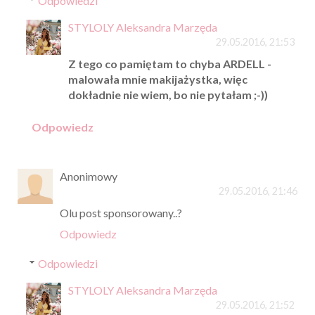
Odpowiedzi
STYLOLY Aleksandra Marzęda
29.05.2016, 21:53
Z tego co pamiętam to chyba ARDELL -
malowała mnie makijażystka, więc
dokładnie nie wiem, bo nie pytałam ;-))
Odpowiedz
Anonimowy
29.05.2016, 21:46
Olu post sponsorowany..?
Odpowiedz
Odpowiedzi
STYLOLY Aleksandra Marzęda
29.05.2016, 21:52