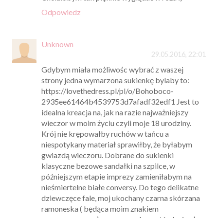
Odpowiedz
Unknown
29.05.2016, 22:01
Gdybym miała możliwośc wybrać z waszej
strony jedna wymarzona sukienkę bylaby to:
https://lovethedress.pl/pl/o/Bohoboco-
2935ee61464b4539753d7afadf32edf1 Jest to
idealna kreacja na, jak na razie najważniejszy
wieczor w moim życiu czyli moje 18 urodziny.
Krój nie krępowałby ruchów w tańcu a
niespotykany materiał sprawiłby, że byłabym
gwiazdą wieczoru. Dobrane do sukienki
klasyczne bezowe sandałki na szpilce, w
późniejszym etapie imprezy zamieniłabym na
nieśmiertelne białe conversy. Do tego delikatne
dziewczęce fale, moj ukochany czarna skórzana
ramoneska ( będąca moim znakiem