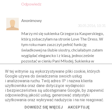
Odpowiedz
Anonimowy
30.05.2016, 10:31
Marzy mi się sukienka Grzegorza Kasperskiego,
którą zobaczyłam na stronie Love The Dress. W
tym roku mam zaszczyt pełnić funkcję
świadkowej na ślubie siostry, chciałabym zatem
wyglądać elegancko i z klasą, jednocześnie
pozostać w cieniu Pani Młodej. Sukienka w
kolorze bordo, pięknie będzie komponować się
W tej witrynie są wykorzystywane pliki cookie, których
ze złotą biżuterią, jednak delikatną, gdyż
Google używa do świadczenia swoich usług
sukienka sama w sobie jest efektowna. Do
i analizowania ruchu. Twój adres IP i nazwa klienta
sukienki założyłabym sandałki w kolorze nude,
użytkownika oraz dane dotyczące wydajności
totalnie proste, tylko z dwoma paseczkami - na
i bezpieczeństwa są udostępniane Google, by zapewnić
palce i na kostce. Kopertówka również byłaby
odpowiednią jakość usług, generować statystyki
delikatna, wręcz nierzucająca się w oczy, w
użytkowania oraz wykrywać nadużycia i na nie reagować.
kolorze cielistym, ze złotymi dodatkami. Nie
DOWIEDZ SIĘ WIĘCEJ
AKCEPTUJĘ
można zapominać o makijażu, tutaj zaszalałabym