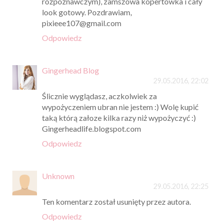
rozpoznawczym), zamszowa kopertówka i cały
look gotowy. Pozdrawiam,
pixieee107@gmail.com
Odpowiedz
Gingerhead Blog
29.05.2016, 22:02
Ślicznie wyglądasz, aczkolwiek za
wypożyczeniem ubran nie jestem :) Wolę kupić
taką którą załoze kilka razy niż wypożyczyć :)
Gingerheadlife.blogspot.com
Odpowiedz
Unknown
29.05.2016, 22:25
Ten komentarz został usunięty przez autora.
Odpowiedz