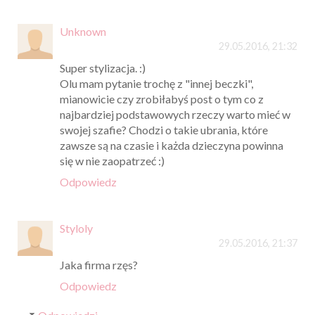
Unknown
29.05.2016, 21:32
Super stylizacja. :)
Olu mam pytanie trochę z "innej beczki",
mianowicie czy zrobiłabyś post o tym co z
najbardziej podstawowych rzeczy warto mieć w
swojej szafie? Chodzi o takie ubrania, które
zawsze są na czasie i każda dzieczyna powinna
się w nie zaopatrzeć :)
Odpowiedz
Styloly
29.05.2016, 21:37
Jaka firma rzęs?
Odpowiedz