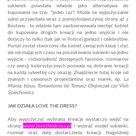
sukienek powstała właśnie jako alternatywa do
kupowania na tzw. "jeden raz". Moda na wypożyczanie
sukni przyjechała wraz z pomysłodawczynią strony aż z
Bostonu - to właśnie tam zaobserwowała niechęć kobiet
do kupowana drogich kreacji na jedno wyjście i nie
dotyczy to tylko (tak jak w Polsce) gwiazd i celebrytów.
Portal został stworzony dla kobiet ceniących klasę i styl,
ale nie mających czasu na poszukiwania sukienki na jedno
wyjście - różnorodność dostępnych fasonów, rozmiarów
czy wersji kolorystycznych pozwala na dobranie kreacji
na każdą sylwetkę czy okazję. Znajdziecie tutaj kroje od
znanych i cenionych projektantów oraz marek, np.
La
Mania, bizuu, Tomaotomo by Tomasz Olejniczak czy Violi
Śpiechowicz.
JAK DZIAŁA LOVE THE DRESS?
Aby wypożyczyć wybraną kreację wystarczy wejść na
stronę
www.lovethedress.pl
i wybrać model sukienki,
rozmiar oraz datę dostarczenia kreacji. Najpóźniej