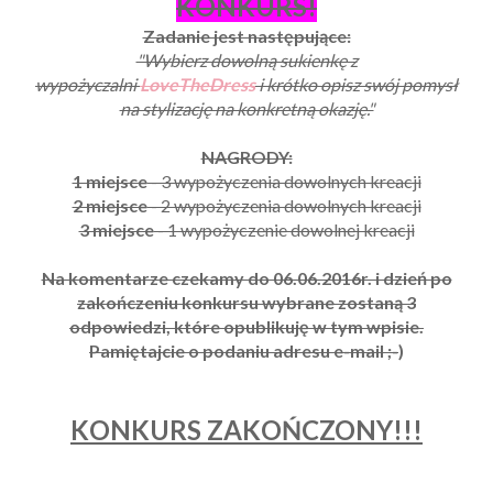
KONKURS!
Zadanie jest następujące:
"Wybierz dowolną sukienkę z
wypożyczalni
LoveTheDress
i krótko opisz swój pomysł
na stylizację na konkretną okazję."
NAGRODY:
1 miejsce
- 3 wypożyczenia dowolnych kreacji
2 miejsce
- 2 wypożyczenia dowolnych kreacji
3 miejsce
- 1 wypożyczenie dowolnej kreacji
Na komentarze czekamy do 06.06.2016r. i dzień po
zakończeniu konkursu wybrane zostaną 3
odpowiedzi, które opublikuję w tym wpisie.
Pamiętajcie o podaniu adresu e-mail ;-
)
KONKURS ZAKOŃCZONY!!!