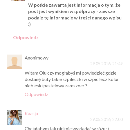
W poście zawarta jest informacja o tym, że
post jest wynikiem współpracy - zawsze
podaję tę informacje w treści danego wpisu
:)
Odpowiedz
Anonimowy
29.05.2016, 21:49
Witam Olu czy mogłabyś mi powiedzieć gdzie
dostanę buty takie szpileczki w szpic lecz kolor
niebieski pastelowy zamszoer ?
Odpowiedz
Kaasja
29.05.2016, 22:00
Chciałabym tak pięknie wyglądać w różu :)