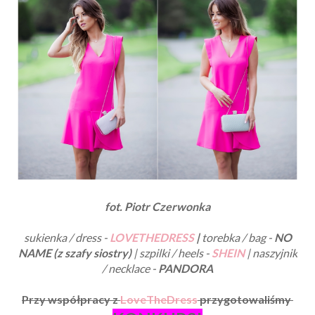
fot. Piotr Czerwonka
sukienka / dress -
LOVETHEDRESS
|
torebka / bag -
NO
NAME (z szafy siostry)
| szpilki / heels -
SHEIN
| naszyjnik
/ necklace -
PANDORA
Przy współpracy z
LoveTheDress
przygotowaliśmy