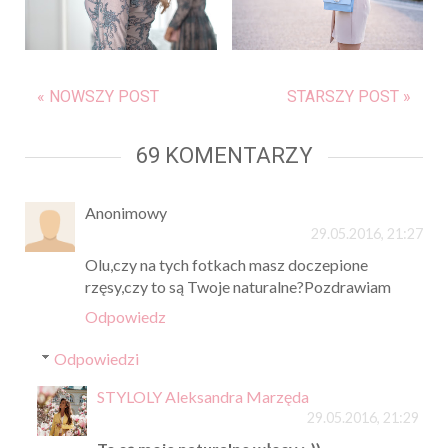
« NOWSZY POST
STARSZY POST »
69 KOMENTARZY
Anonimowy
29.05.2016, 21:27
Olu,czy na tych fotkach masz doczepione
rzęsy,czy to są Twoje naturalne?Pozdrawiam
Odpowiedz
Odpowiedzi
STYLOLY Aleksandra Marzęda
29.05.2016, 21:29