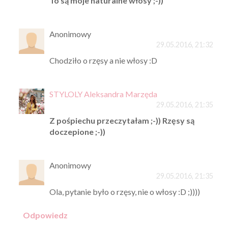
To są moje naturalne włosy ;-))
Anonimowy
29.05.2016, 21:32
Chodziło o rzęsy a nie włosy :D
STYLOLY Aleksandra Marzęda
29.05.2016, 21:35
Z pośpiechu przeczytałam ;-)) Rzęsy są
doczepione ;-))
Anonimowy
29.05.2016, 21:35
Ola, pytanie było o rzęsy, nie o włosy :D ;))))
Odpowiedz