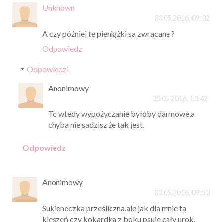
Unknown
30.05.2016, 09:32
A czy później te pieniążki sa zwracane ?
Odpowiedz
Odpowiedzi
Anonimowy
30.05.2016, 13:42
To wtedy wypożyczanie byłoby darmowe,a
chyba nie sadzisz że tak jest.
Odpowiedz
Anonimowy
30.05.2016, 09:53
Sukieneczka prześliczna,ale jak dla mnie ta
kieszeń czy kokardka z boku psuje cały urok.