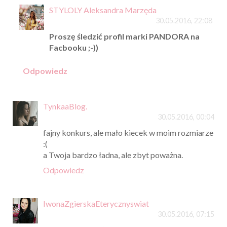
STYLOLY Aleksandra Marzęda
30.05.2016, 22:08
Proszę śledzić profil marki PANDORA na
Facbooku ;-))
Odpowiedz
TynkaaBlog.
30.05.2016, 00:04
fajny konkurs, ale mało kiecek w moim rozmiarze
:(
a Twoja bardzo ładna, ale zbyt poważna.
Odpowiedz
IwonaZgierskaEterycznyswiat
30.05.2016, 07:15