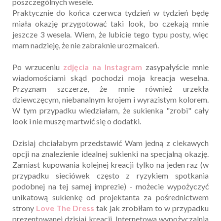
poszczególnych wesele.
Praktycznie do końca czerwca tydzień w tydzień będę
miała okazję przygotować taki look, bo czekają mnie
jeszcze 3 wesela. Wiem, że lubicie tego typu posty, więc
mam nadzieję, że nie zabraknie urozmaiceń.
Po wrzuceniu
zdjęcia na Instagram
zasypałyście mnie
wiadomościami skąd pochodzi moja kreacja weselna.
Przyznam szczerze, że mnie również urzekła
dziewczęcym, niebanalnym krojem i wyrazistym kolorem.
W tym przypadku wiedziałam, że sukienka "zrobi" cały
look i nie muszę martwić się o dodatki.
Dzisiaj chciałabym przedstawić Wam jedną z ciekawych
opcji na znalezienie idealnej sukienki na specjalną okazję.
Zamiast kupowania kolejnej kreacji tylko na jeden raz (w
przypadku sieciówek często z ryzykiem spotkania
podobnej na tej samej imprezie) - możecie wypożyczyć
unikatową sukienkę od projektanta za pośrednictwem
strony
Love The Dress
tak jak zrobiłam to w przypadku
prezentowanej dzisiaj kreacji. Internetowa wypożyczalnia