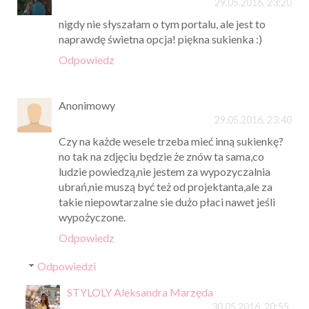
29.05.2016, 23:20
nigdy nie słyszałam o tym portalu, ale jest to
naprawdę świetna opcja! piękna sukienka :)
Odpowiedz
Anonimowy
29.05.2016, 23:40
Czy na każde wesele trzeba mieć inną sukienkę?
no tak na zdjęciu będzie że znów ta sama,co
ludzie powiedzą,nie jestem za wypozyczalnia
ubrań,nie muszą być też od projektanta,ale za
takie niepowtarzalne sie dużo płaci nawet jeśli
wypożyczone.
Odpowiedz
Odpowiedzi
STYLOLY Aleksandra Marzęda
30.05.2016, 20:55