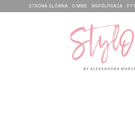
STRONA GŁÓWNA
O MNIE
WSPÓŁPRACA
PY