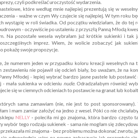
prezy, czyli podkreślać uroczystość wydarzenia.
stelowe, które według mnie najlepiej prezentują się w weseln
aczenia - ważne w czym Wy czujecie się najlepiej. W tym roku b
ch wystąpię w roli świadka. Od początku wiedziałam, że do tej r
 pudrowym - oczywiście po ustaleniu z przyszłą Panną Młodą kwes
. Na pozostałe wesela wybrałam już krótkie sukienki i tak j
oszczególnych imprez. Wiem, że wolicie zobaczyć jak sukien
wno pokażę swoje propozycje.
ze, że numerem jeden w przypadku koloru kreacji weselnych na 
 zestawieniu nie pojawił się odcień biały, bo uważam, że na ko
Panny Młodej - lepiej wybrać bardzo jasne pastele lub postawić
ej - mała sukienka w odcieniu
nude
. Odradzałabym również wyb
zujecie się w ciemnych odcieniach to postawcie na granat lub kobalt
tórych sama zamawiam (nie, nie jest to post sponsorowany).
iłam i mam zamiar założyć na jedno z wesel. Póki co nie chciała
 sklepu
NELLY
-
poleciła mi go znajoma, która bardzo często 
y wybór tego rodzaju sukienek - sama nie mogłam się zdecydow
 przekazała mi znajoma - bez problemu można dokonać zwrotu, je
 się odpowiednia, więc na pewno zobaczycie jak prezentuje si