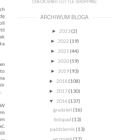
CHECK SHIRT | LITTLE SHOPPING
ych
ędę
ARCHIWUM BLOGA
oli
tii
2023
(2)
►
ak
2022
(19)
►
ka
2021
(44)
►
2020
(59)
►
ten
nto
2019
(93)
►
 na
2018
(108)
►
ór
2017
(130)
.
►
2016
(137)
▼
 W
grudzień
(16)
bym
tam
listopad
(13)
ać.
październik
(13)
śli
wrzesień
(12)
ę w