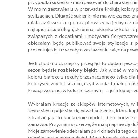
przypadku sukienki - musi pasować do charakteru im
W moim zestawieniu w przewadze królują kolory pa
stylizacjach. Długość sukienki nie ma większego zn
miała aż 4 wesela i po raz pierwszy na jednym z ni
najlepiej pasuje długa, skromna sukienka w kolorze
związanych z dodatkami i motywem florystycznym
obiecałam będę publikować swoje stylizacje z p
prezentuje się już w całym zestawieniu, więc na pe
Jeśli chodzi o dzisiejszy przegląd to dodam jeszc
sezon będzie
rozbielony błękit
. Jak widać w moim
koloru białego z reguły przeznaczonego tylko dla 
kolorystyczny hit sezonu, czyli zamiast małej biał
kreacji weselnej w kolorze czarnym - a jeśli lepiej c
Wybrałam kreacje ze sklepów internetowych, w k
zestawieniu pojawiła się nawet sukienka, którą kup
zdradzić jaki to konkretnie model ;-) Pochodzi ze
zamawia. Przyznam szczerze, że mają naprawdę duż
Moje zamówienie odebrałam po 4 dniach i z tego co
rozmiar jest nieodpowiedni. Moja kreacja okazała