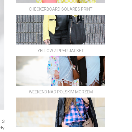
CHECKERBOARD SQUARES PRINT
YELLOW ZIPPER JACKET
WEEKEND NAD POLSKIM MORZEM
 3
gdy