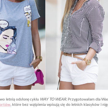
owo letnią odsłonę cyklu
WAY TO WEAR
. Przygotowałam dla Was
zortów
, które bez wątpienia wpisują się do letnich klasyków i ni