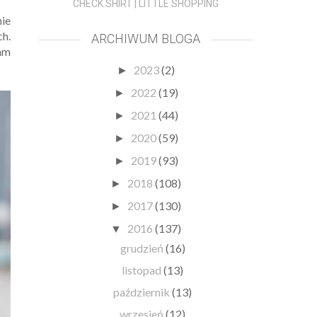
CHECK SHIRT | LITTLE SHOPPING
nie
ch.
ARCHIWUM BLOGA
am
2023
(2)
►
2022
(19)
►
2021
(44)
►
2020
(59)
►
2019
(93)
►
2018
(108)
►
2017
(130)
►
2016
(137)
▼
grudzień
(16)
listopad
(13)
październik
(13)
wrzesień
(12)