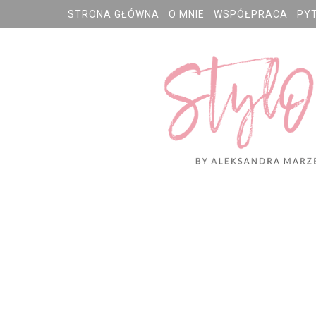
STRONA GŁÓWNA
O MNIE
WSPÓŁPRACA
PY