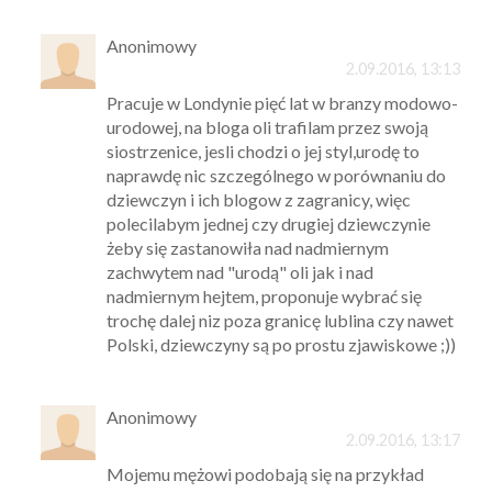
Anonimowy
2.09.2016, 13:13
Pracuje w Londynie pięć lat w branzy modowo-
urodowej, na bloga oli trafilam przez swoją
siostrzenice, jesli chodzi o jej styl,urodę to
naprawdę nic szczególnego w porównaniu do
dziewczyn i ich blogow z zagranicy, więc
polecilabym jednej czy drugiej dziewczynie
żeby się zastanowiła nad nadmiernym
zachwytem nad "urodą" oli jak i nad
nadmiernym hejtem, proponuje wybrać się
trochę dalej niz poza granicę lublina czy nawet
Polski, dziewczyny są po prostu zjawiskowe ;))
Anonimowy
2.09.2016, 13:17
Mojemu mężowi podobają się na przykład