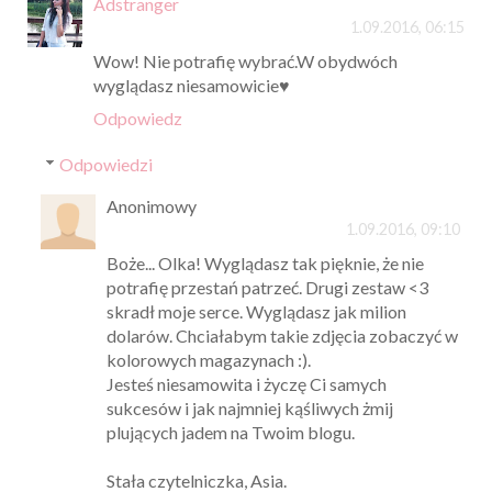
Adstranger
1.09.2016, 06:15
Wow! Nie potrafię wybrać.W obydwóch
wyglądasz niesamowicie♥
Odpowiedz
Odpowiedzi
Anonimowy
1.09.2016, 09:10
Boże... Olka! Wyglądasz tak pięknie, że nie
potrafię przestań patrzeć. Drugi zestaw <3
skradł moje serce. Wyglądasz jak milion
dolarów. Chciałabym takie zdjęcia zobaczyć w
kolorowych magazynach :).
Jesteś niesamowita i życzę Ci samych
sukcesów i jak najmniej kąśliwych żmij
plujących jadem na Twoim blogu.
Stała czytelniczka, Asia.