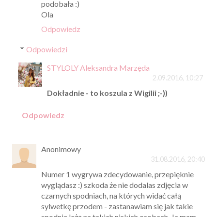
podobała :)
Ola
Odpowiedz
Odpowiedzi
STYLOLY Aleksandra Marzęda
2.09.2016, 10:27
Dokładnie - to koszula z Wigilii ;-))
Odpowiedz
Anonimowy
31.08.2016, 20:40
Numer 1 wygrywa zdecydowanie, przepięknie
wyglądasz :) szkoda że nie dodalas zdjęcia w
czarnych spodniach, na których widać całą
sylwetkę przodem - zastanawiam się jak takie
spodnie leżą na takich niskich osobach. Ja mam