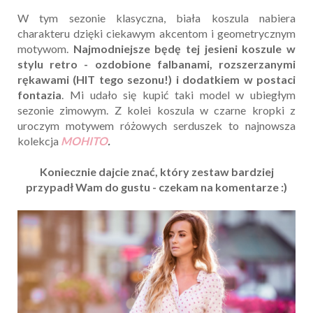
W tym sezonie klasyczna, biała koszula nabiera
charakteru dzięki ciekawym akcentom i geometrycznym
motywom.
Najmodniejsze będę tej jesieni koszule w
stylu retro - ozdobione falbanami, rozszerzanymi
rękawami (HIT tego sezonu!) i dodatkiem w postaci
fontazia
. Mi udało się kupić taki model w ubiegłym
sezonie zimowym. Z kolei koszula w czarne kropki z
uroczym motywem różowych serduszek to najnowsza
kolekcja
MOHITO
.
Koniecznie dajcie znać, który zestaw bardziej
przypadł Wam do gustu - czekam na komentarze :)