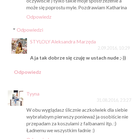
oczywiście ) tylko takie moje spostrzeżenie a
może się poprostu myle. Pozdrawiam Katharina
Odpowiedz
Odpowiedzi
STYLOLY Aleksandra Marzęda
2.09.2016, 10:29
A ja tak dobrze się czuję w ustach nude ;-))
Odpowiedz
Tyyna
31.08.2016, 23:27
W obu wyglądasz ślicznie aczkolwiek dla siebie
wybrałabym pierwszy ponieważ ja osobiście nie
przepadam za koszulami z falbanami itp. :)
Ładnemu we wszystkim ładnie :)