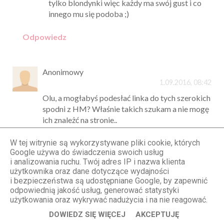
tylko blondynki więc każdy ma swój gust i co
innego mu się podoba ;)
Odpowiedz
Anonimowy
1.09.2016, 08:42
Olu, a mogłabyś podesłać linka do tych szerokich
spodni z HM? Właśnie takich szukam a nie mogę
ich znależć na stronie..
Dziękuję :)
W tej witrynie są wykorzystywane pliki cookie, których
Odpowiedz
Google używa do świadczenia swoich usług
i analizowania ruchu. Twój adres IP i nazwa klienta
Odpowiedzi
użytkownika oraz dane dotyczące wydajności
i bezpieczeństwa są udostępniane Google, by zapewnić
STYLOLY Aleksandra Marzęda
odpowiednią jakość usług, generować statystyki
2.09.2016, 10:37
użytkowania oraz wykrywać nadużycia i na nie reagować.
Ja te spodnie kupiłam w czerwcu, więc już
DOWIEDZ SIĘ WIĘCEJ
AKCEPTUJĘ
ich raczej nie znajdziesz w sklepie :(