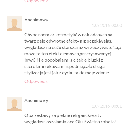
Odpowiedz
Anonimowy
1.09.2016, 00:00
Chyba nadmiar kosmetyków nakladanych na
twarz daje odwrotne efekty niz oczekiwalas,
wygladasz na dużo starsza niz w rzeczywistości,a
moze to ten efekt ciemnych,przerysowanycj
brwi? Nie podobają mi się takie bluzki z
szerokimi rekawami i spodnie,cała druga
stylizacja jest jak z cyrku,takie moje zdanie
Odpowiedz
Anonimowy
1.09.2016, 00:01
Oba zestawy sa piekne i elrganckie a ty
wygladasz oszalamiajaco Olu. Swietna robota!