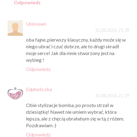
Odpowiedz
Unknown
31.08.2016, 21:39
oba fajne..pierwszy klasyczny, każdy może się w
niego ubrać i czuć dobrze, ale to drugi skradł
moje serce! Jak dla mnie stworzony jest na
wybieg !
Odpowiedz
Edpholiczka
31.08.2016, 21:39
Obie stylizacje bomba, po prostu strzał w
dziesiątkę! Nawet nie umiem wybrać, która
lepsza, ale z chęcią ubrałabym się w tą z różem.
Pozdrawiam :)
Odpowiedz