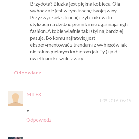
Brzydota? Bluzka jest piękna kobieca. Ola
wybacz ale jest w tym trochę twojej winy.
Przyzwyczaiłas trochę czytelników do
stylizacji na dzidzie piernik inne ogarniaja high
fashion. A tobie właśnie taki styl najbardziej
pasuje. Bo komu najłatwiej jest
eksperymentować z trendami z wybiegów jak
nie takim pięknym kobietom jak Ty (i ja:d )
uwielbiam koszule z zary
Odpowiedz
MILEX
1.09.2016, 05:15
♥
Odpowiedz