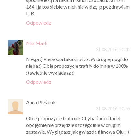
164 i jakos siebie w nich nie widzę ;p pozdrawiam
k. K.
Odpowiedz
Mis Marli
31.08.2016, 20:41
Mega :) Pierwsza taka urocza. W drugiej nogi do
nieba :) Obie propozycje trafiły do mnie w 100%
:) świetnie wyglądasz :)
Odpowiedz
Anna Pleśniak
31.08.2016, 20:55
Obie propozycje trafione. Chyba żaden facet
obojętnie nie przejdzie,szczególnie w drugim
zestawie. Wyglądasz jak gwiazda filmowa Olu :-)