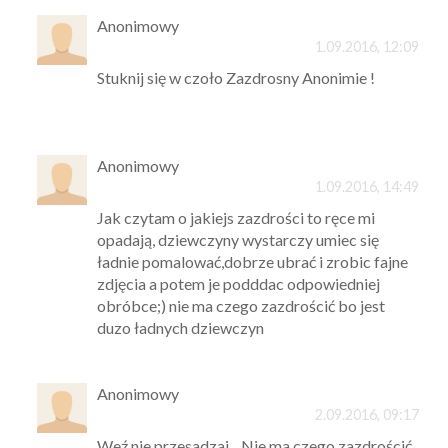
Anonimowy
1.09.2016, 12:09
Stuknij się w czoło Zazdrosny Anonimie !
Anonimowy
1.09.2016, 14:49
Jak czytam o jakiejs zazdrości to ręce mi
opadają, dziewczyny wystarczy umiec się
ładnie pomalować,dobrze ubrać i zrobic fajne
zdjęcia a potem je podddac odpowiedniej
obróbce;) nie ma czego zazdrościć bo jest
duzo ładnych dziewczyn
Anonimowy
2.09.2016, 09:17
Weź nie przesadzaj... Nie ma czego zazdrościć