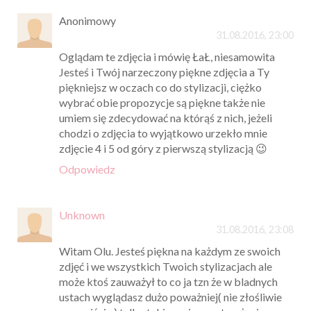
Anonimowy
31.08.2016, 23:00
Oglądam te zdjęcia i mówię ŁaŁ, niesamowita
Jesteś i Twój narzeczony piękne zdjęcia a Ty
piękniejsz w oczach co do stylizacji, ciężko
wybrać obie propozycje są piękne także nie
umiem się zdecydować na którąś z nich, jeżeli
chodzi o zdjęcia to wyjątkowo urzekło mnie
zdjęcie 4 i 5 od góry z pierwszą stylizacją 😉
Odpowiedz
Unknown
31.08.2016, 23:08
Witam Olu. Jesteś piękna na każdym ze swoich
zdjęć i we wszystkich Twoich stylizacjach ale
może ktoś zauważył to co ja tzn że w bladnych
ustach wyglądasz dużo poważniej( nie złośliwie