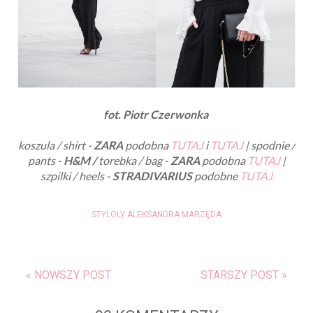
fot. Piotr Czerwonka
koszula / shirt -
ZARA
podobna
TUTAJ
i
TUTAJ
| spodnie /
pants -
H&M /
torebka / bag -
ZARA
podobna
TUTAJ
|
szpilki / heels -
STRADIVARIUS
podobne
TUTAJ
STYLOLY ALEKSANDRA MARZĘDA
« NOWSZY POST
STARSZY POST »