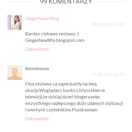
99 KOMENTARZY
Gingerhead Blog
31.08.2016, 20:23
Bardzo ciekawe zestawy :)
Gingerheadlife.blogspot.com
Odpowiedz
Anonimowy
31.08.2016, 20:29
Oba zestawy są super,każdy na inną
okazje.Wyglądasz bosko.Usłyszałam w
telewizji,że dzisiaj dzień blogera,więc
wszystkiego najlepszego dużo udanych stylizacji
i wiernych czytelników.Pozdrawiam
Odpowiedz