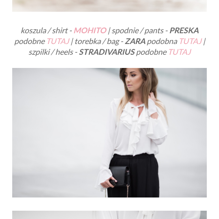
koszula / shirt -
MOHITO
| spodnie / pants -
PRESKA
podobne
TUTAJ
| torebka / bag -
ZARA
podobna
TUTAJ
|
szpilki / heels -
STRADIVARIUS
podobne
TUTAJ