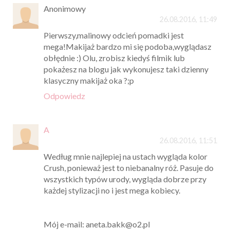
Anonimowy
26.08.2016, 11:49
Pierwszy,malinowy odcień pomadki jest
mega!Makijaż bardzo mi się podoba,wyglądasz
obłędnie :) Olu, zrobisz kiedyś filmik lub
pokażesz na blogu jak wykonujesz taki dzienny
klasyczny makijaż oka ?;p
Odpowiedz
A
26.08.2016, 11:51
Według mnie najlepiej na ustach wygląda kolor
Crush, ponieważ jest to niebanalny róż. Pasuje do
wszystkich typów urody, wygląda dobrze przy
każdej stylizacji no i jest mega kobiecy.
Mój e-mail: aneta.bakk@o2.pl