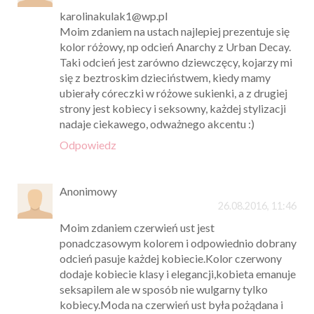
karolinakulak1@wp.pl
Moim zdaniem na ustach najlepiej prezentuje się
kolor różowy, np odcień Anarchy z Urban Decay.
Taki odcień jest zarówno dziewczęcy, kojarzy mi
się z beztroskim dzieciństwem, kiedy mamy
ubierały córeczki w różowe sukienki, a z drugiej
strony jest kobiecy i seksowny, każdej stylizacji
nadaje ciekawego, odważnego akcentu :)
Odpowiedz
Anonimowy
26.08.2016, 11:46
Moim zdaniem czerwień ust jest
ponadczasowym kolorem i odpowiednio dobrany
odcień pasuje każdej kobiecie.Kolor czerwony
dodaje kobiecie klasy i elegancji,kobieta emanuje
seksapilem ale w sposób nie wulgarny tylko
kobiecy.Moda na czerwień ust była pożądana i