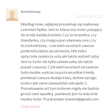
Anonimowy
26.08.2016, 12:11
Według mnie, najlepiej prezentuje się malinowa
czerwień Aplha. Jest to klasyczny kolor, pasujący
do urody każdej kobiety. Czy to brunetka, czy
blondynka, czy mająca porcelanową cerę, czy
brzoskwiniową - czerwień na ustach zawsze
podkreśli piękno jej uśmiechu. Nie tylko
optycznie zwiększy usta ale także wybieli zęby.
Jest to kolor nie tylko uniwersalny ale także
ponad czasowy. Czerwień na ustach od zawsze
była modna, wykracza poza wszelkie trendy,
ponieważ zawsze dodaje klasy, dziewczęcego
uroku i jak sama zauważyłaś seksapilu :)
Pomalowanie ust tym kolorem nigdy nie będzie
grozić nam wpadką , ponieważ jest to wiecznie
modny kolor. Pozdrawiam lsiwek4@gmail.com
Odpowiedz