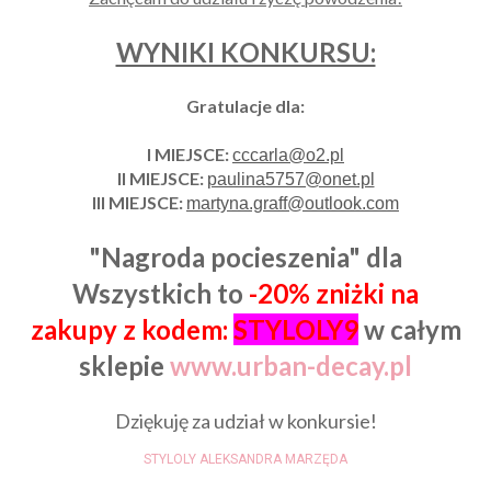
WYNIKI KONKURSU:
Gratulacje dla:
I MIEJSCE:
cccarla@o2.pl
II MIEJSCE:
paulina5757@onet.pl
III MIEJSCE:
martyna.graff@outlook.com
"Nagroda pocieszenia" dla
Wszystkich to
-20% zniżki na
zakupy z kodem:
STYLOLY9
w całym
sklepie
www.urban-decay.pl
Dziękuję za udział w konkursie!
STYLOLY ALEKSANDRA MARZĘDA