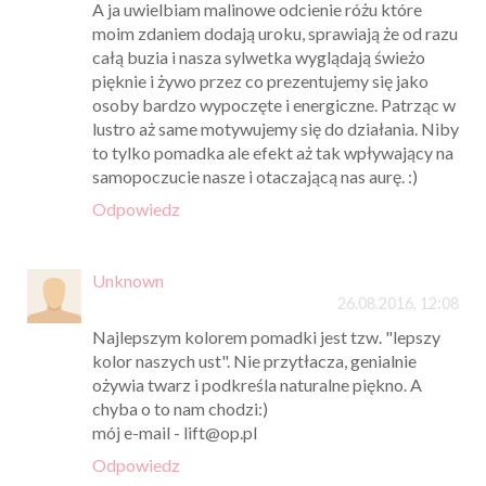
A ja uwielbiam malinowe odcienie różu które
moim zdaniem dodają uroku, sprawiają że od razu
całą buzia i nasza sylwetka wyglądają świeżo
pięknie i żywo przez co prezentujemy się jako
osoby bardzo wypoczęte i energiczne. Patrząc w
lustro aż same motywujemy się do działania. Niby
to tylko pomadka ale efekt aż tak wpływający na
samopoczucie nasze i otaczającą nas aurę. :)
Odpowiedz
Unknown
26.08.2016, 12:08
Najlepszym kolorem pomadki jest tzw. "lepszy
kolor naszych ust". Nie przytłacza, genialnie
ożywia twarz i podkreśla naturalne piękno. A
chyba o to nam chodzi:)
mój e-mail - lift@op.pl
Odpowiedz