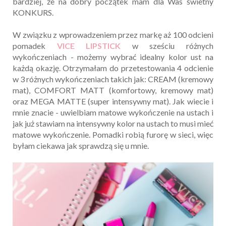
bardziej, że na dobry początek mam dla Was świetny
KONKURS.
W związku z wprowadzeniem przez markę aż 100 odcieni
pomadek
VICE LIPSTICK
w sześciu różnych
wykończeniach - możemy wybrać idealny kolor ust na
każdą okazję. Otrzymałam do przetestowania 4 odcienie
w 3 różnych wykończeniach takich jak: CREAM (kremowy
mat), COMFORT MATT (komfortowy, kremowy mat)
oraz MEGA MATTE (super intensywny mat). Jak wiecie i
mnie znacie - uwielbiam matowe wykończenie na ustach i
jak już stawiam na intensywny kolor na ustach to musi mieć
matowe wykończenie. Pomadki robią furorę w sieci, więc
byłam ciekawa jak sprawdzą się u mnie.