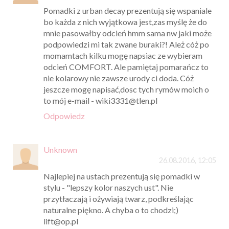
Pomadki z urban decay prezentują się wspaniale
bo każda z nich wyjątkowa jest,zas myślę że do
mnie pasowałby odcień hmm sama nw jaki może
podpowiedzi mi tak zwane buraki?! Ależ cóż po
momamtach kilku mogę napsiac ze wybieram
odcień COMFORT. Ale pamiętaj pomarańcz to
nie kolarowy nie zawsze urody ci doda. Cóż
jeszcze mogę napisać,dosc tych rymów moich o
to mój e-mail - wiki3331@tlen.pl
Odpowiedz
Unknown
26.08.2016, 12:05
Najlepiej na ustach prezentują się pomadki w
stylu - "lepszy kolor naszych ust". Nie
przytłaczają i ożywiają twarz, podkreślając
naturalne piękno. A chyba o to chodzi;)
lift@op.pl