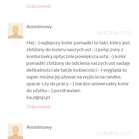
Odpowiedz
Anonimowy
26.08.2016, 11:53
Hej :-) najlepszy kolor pomadki to taki, który jest
zbliżony do koloru naszych ust :-) połączony z
konturówką optycznie powiększa usta :-) kolor
pomadki zbliżony do odcienia naszych ust nadaje
delikatności ale także kobiecości :-) wygląda to
super, można jej używać na wyjścia na randke,
spacer czy do pracy :-) bardzo uniwersalny kolor
do użytku ;-) pozdrawiam
ka.z@op.pl
Odpowiedz
Anonimowy
26.08.2016, 11:57