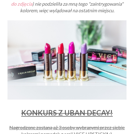
do zdjęcia
) nie podzieliła za mną tego "zaintrygowania"
kolorem, więc wylądował na ostatnim miejscu.
KONKURS Z UBAN DECAY!
Nagrodzone zostaną aż 3 osoby wybranymi przez siebie
kolorami pomadek z serii VICE LIPSTICK* :)