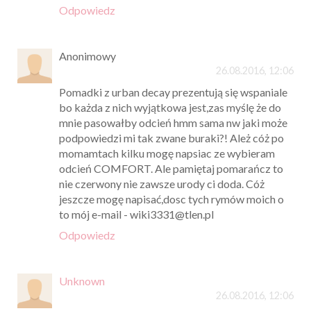
Odpowiedz
Anonimowy
26.08.2016, 12:06
Pomadki z urban decay prezentują się wspaniale
bo każda z nich wyjątkowa jest,zas myślę że do
mnie pasowałby odcień hmm sama nw jaki może
podpowiedzi mi tak zwane buraki?! Ależ cóż po
momamtach kilku mogę napsiac ze wybieram
odcień COMFORT. Ale pamiętaj pomarańcz to
nie czerwony nie zawsze urody ci doda. Cóż
jeszcze mogę napisać,dosc tych rymów moich o
to mój e-mail - wiki3331@tlen.pl
Odpowiedz
Unknown
26.08.2016, 12:06