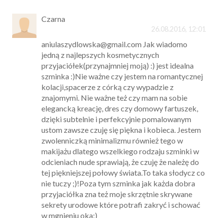
Czarna
26.08.2016, 12:01
aniulaszydlowska@gmail.com Jak wiadomo
jedną z najlepszych kosmetycznych
przyjaciółek(przynajmniej moją) :) jest idealna
szminka :)Nie ważne czy jestem na romantycznej
kolacji,spacerze z córką czy wypadzie z
znajomymi. Nie ważne też czy mam na sobie
elegancką kreację, dres czy domowy fartuszek,
dzięki subtelnie i perfekcyjnie pomalowanym
ustom zawsze czuję się piękna i kobieca. Jestem
zwolenniczką minimalizmu również tego w
makijażu dlatego wszelkiego rodzaju szminki w
odcieniach nude sprawiają, że czuję że należę do
tej piękniejszej połowy świata.To taka słodycz co
nie tuczy ;)!Poza tym szminka jak każda dobra
przyjaciółka zna też moje skrzętnie skrywane
sekrety urodowe które potrafi zakryć i schować
w mgnieniu oka:)