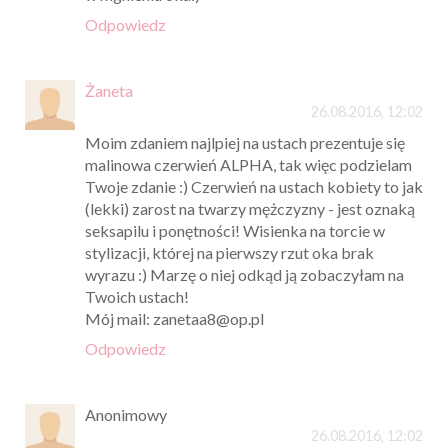
Odpowiedz
Żaneta
26.08.2016, 12:02
Moim zdaniem najlpiej na ustach prezentuje się
malinowa czerwień ALPHA, tak więc podzielam
Twoje zdanie :) Czerwień na ustach kobiety to jak
(lekki) zarost na twarzy mężczyzny - jest oznaką
seksapilu i ponętności! Wisienka na torcie w
stylizacji, której na pierwszy rzut oka brak
wyrazu :) Marzę o niej odkąd ją zobaczyłam na
Twoich ustach!
Mój mail: zanetaa8@op.pl
Odpowiedz
Anonimowy
26.08.2016, 12:02