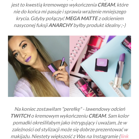
jest to kwestią kremowego wykończenia
CREAM
, które
nie do końca mi pasuje i sprawia wrażenie mniejszego
krycia. Gdyby połączyć
MEGA MATTE
z odcieniem
nasyconej fuksji
ANARCHY
byłby produkt idealny ;-)
Na koniec zostawiłam "perełkę" - lawendowy odcień
TWITCH
o kremowym wykończeniu
CREAM
. Sam kolor
pomadki określiłabym jako intrygujący i uważam, że w
zależności od stylizacji może się dobrze prezentować w
makijażu. Niestety większość z Was na Instagramie (
link