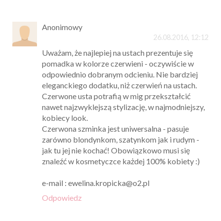
Anonimowy
26.08.2016, 12:12
Uważam, że najlepiej na ustach prezentuje się
pomadka w kolorze czerwieni - oczywiście w
odpowiednio dobranym odcieniu. Nie bardziej
eleganckiego dodatku, niż czerwień na ustach.
Czerwone usta potrafią w mig przekształcić
nawet najzwyklejszą stylizację, w najmodniejszy,
kobiecy look.
Czerwona szminka jest uniwersalna - pasuje
zarówno blondynkom, szatynkom jak i rudym -
jak tu jej nie kochać! Obowiązkowo musi się
znaleźć w kosmetyczce każdej 100% kobiety :)
e-mail : ewelina.kropicka@o2.pl
Odpowiedz