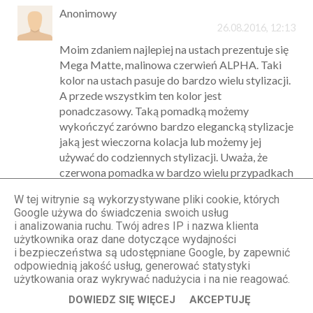
Anonimowy
26.08.2016, 12:13
Moim zdaniem najlepiej na ustach prezentuje się
Mega Matte, malinowa czerwień ALPHA. Taki
kolor na ustach pasuje do bardzo wielu stylizacji.
A przede wszystkim ten kolor jest
ponadczasowy. Taką pomadką możemy
wykończyć zarówno bardzo elegancką stylizacje
jaką jest wieczorna kolacja lub możemy jej
używać do codziennych stylizacji. Uważa, że
czerwona pomadka w bardzo wielu przypadkach
może dodać kobiecie pewności siebie, po prostu
W tej witrynie są wykorzystywane pliki cookie, których
sprawi, że kobieta poczuje się wyjątkowa.
Google używa do świadczenia swoich usług
Mój e-mail: klaudiaciechomska@wp.pl
i analizowania ruchu. Twój adres IP i nazwa klienta
Odpowiedz
użytkownika oraz dane dotyczące wydajności
i bezpieczeństwa są udostępniane Google, by zapewnić
odpowiednią jakość usług, generować statystyki
użytkowania oraz wykrywać nadużycia i na nie reagować.
Anonimowy
DOWIEDZ SIĘ WIĘCEJ
AKCEPTUJĘ
26.08.2016, 12:16