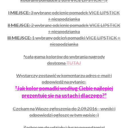
I MIEJSCE:
3 wybrane odcienie pomadek VICE LIPSTICK
+ niespodzianka
II MIEJSCE:
2 wybrane odcienie pomadek VICE LIPSTICK
+ niespodzianka
III MIEJSCE:
1
wybrany odcień pomadki VICE LIPSTICK +
niespodzianka
*cała gama kolorów do wybrania nagrody
dostępna
TUTAJ
Wystarczy zostawić w komentarzu adres e-mail i
odpowiedź na pytanie:
"Jak kolor pomadki według Ciebie najlepiej
prezentuje się na ustach i dlaczego?"
Czekam na Wasze zgłoszenia do 2.09.2016 - wyniki i
odpowiedzi ogłoszę w tym wpisie :)
Zachęcam do udziału i życzę powodzenia!