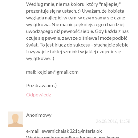
Według mnie, nie ma koloru, który "najlepiej"
prezentuje się na ustach. :) Uważam, że kobieta
wygląda najlepiej w tym, w czym sama się czuje
wyjątkowa. Nie ma nic piękniejszego i bardziej
uwodzącego niż pewność siebie. Gdy każda z nas
czuje się pewnie, zawsze olśniewa i może podbić
świat. To jest klucz do sukcesu - słuchajcie siebie
i używajcie takiej szminki w jakiej czujecie się
wyjątkowe. :)
mail: kejcian@gmail.com
Pozdrawiam :)
Odpowiedz
Anonimowy
26.08.2016, 11:58
e-mail: ewamichalak321@interia.ok
Według mnie pomadka o kolorze -malinowa