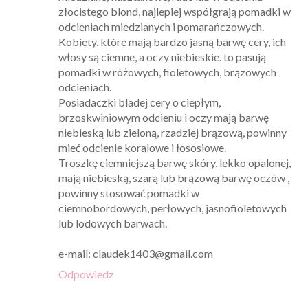
złocistego blond, najlepiej współgrają pomadki w
odcieniach miedzianych i pomarańczowych.
Kobiety, które mają bardzo jasną barwę cery, ich
włosy są ciemne, a oczy niebieskie. to pasują
pomadki w różowych, fioletowych, brązowych
odcieniach.
Posiadaczki bladej cery o ciepłym,
brzoskwiniowym odcieniu i oczy mają barwę
niebieską lub zieloną, rzadziej brązową, powinny
mieć odcienie koralowe i łososiowe.
Troszkę ciemniejszą barwę skóry, lekko opalonej,
mają niebieską, szarą lub brązową barwę oczów ,
powinny stosować pomadki w
ciemnobordowych, perłowych, jasnofioletowych
lub lodowych barwach.
e-mail: claudek1403@gmail.com
Odpowiedz