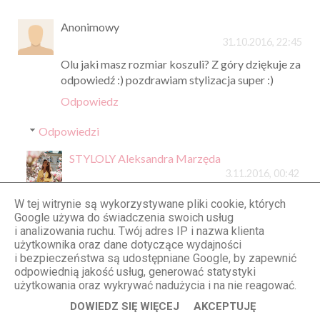
Anonimowy
31.10.2016, 22:45
Olu jaki masz rozmiar koszuli? Z góry dziękuje za
odpowiedź :) pozdrawiam stylizacja super :)
Odpowiedz
Odpowiedzi
STYLOLY Aleksandra Marzęda
3.11.2016, 00:42
Koszulę mam w rozmiarze 34 ;-))
W tej witrynie są wykorzystywane pliki cookie, których
Google używa do świadczenia swoich usług
Odpowiedz
i analizowania ruchu. Twój adres IP i nazwa klienta
użytkownika oraz dane dotyczące wydajności
i bezpieczeństwa są udostępniane Google, by zapewnić
odpowiednią jakość usług, generować statystyki
Anonimowy
użytkowania oraz wykrywać nadużycia i na nie reagować.
31.10.2016, 22:50
DOWIEDZ SIĘ WIĘCEJ
AKCEPTUJĘ
Ola proszę o pomoc kiedyś na twoim.blogu był