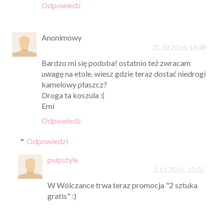
Odpowiedz
Anonimowy
31.10.2016, 16:49
Bardzo mi się podoba! ostatnio też zwracam
uwagę na etole. wiesz gdzie teraz dostać niedrogi
kamelowy płaszcz?
Droga ta koszula :(
Emi
Odpowiedz
Odpowiedzi
pulpstyle
2.11.2016, 10:02
W Wólczance trwa teraz promocja "2 sztuka
gratis" :)