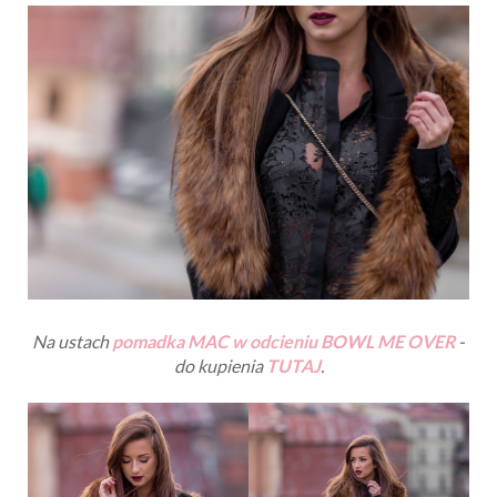
Na ustach
pomadka MAC w odcieniu BOWL ME OVER
-
do kupienia
TUTAJ
.