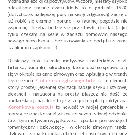
można znaleźć kilka pozytywów. Wczoraj niestety szybko
odczuliśmy zmianę czasu kiedy to o godzinie 15.30
(dotychczas najlepszej pory na sesję zdjęciową) zaczęło
już robić się ciemno i ponuro - o fatalnej pogodzie nie
wspomnę. Trzeba będzie się przestawić, chociaż ja już
tylko czekam na sesje w zaciszu domowym naszego
nowego mieszkania - bez ukrywania się pod płaszczami,
szalikami i czapkami ;-))
Dzisiejszy look to miks motywów i materiałów, czyli
futerka, koronki i ekoskóry
, które idealnie sprawdzają
się w okresie jesienno zimowym oraz wpisują się w trendy
tego sezonu.
Etola z ekologicznego futerka
to element,
który prostej, jesiennej stylizacji nadaje szyku i stylowej
elegancji - narzucona na prosty płaszcz nie dość, że
podkreśla jej charakter to jeszcze jest ciepła i praktyczna.
Koronkowa koszula
to nowość w mojej garderobie -
motyw czarnej koronki wraca co sezon w innej odsłonie.
Ja za tym motywem wyjątkowo przepadam, ponieważ jest
romantyczny i dziewczęcy - w okresie zimowym rządzi
stylowa, czarna koronka a latem jej pastelowe odmiany.