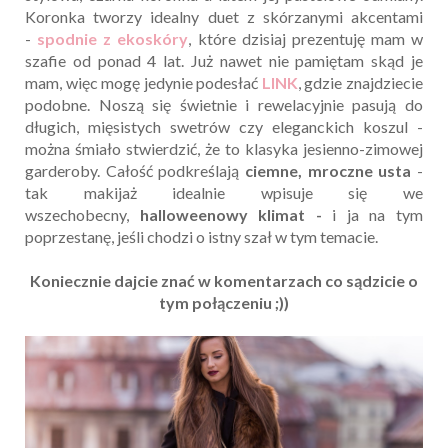
Koronka tworzy idealny duet z skórzanymi akcentami
-
spodnie z ekoskóry
, które dzisiaj prezentuję mam w
szafie od ponad 4 lat. Już nawet nie pamiętam skąd je
mam, więc mogę jedynie podesłać
LINK
, gdzie znajdziecie
podobne. Noszą się świetnie i rewelacyjnie pasują do
długich, mięsistych swetrów czy eleganckich koszul -
można śmiało stwierdzić, że to klasyka jesienno-zimowej
garderoby. Całość podkreślają
ciemne, mroczne usta
-
tak makijaż idealnie wpisuje się we
wszechobecny,
halloweenowy klimat -
i ja na tym
poprzestanę, jeśli chodzi o
istny szał w tym temacie.
Koniecznie dajcie znać w komentarzach co sądzicie o
tym połączeniu ;))