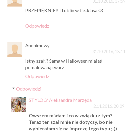
31.10.2016, 17:59
PRZEPIĘKNIE!! I Lublin w tle..klasa<3
Odpowiedz
Anonimowy
31.10.2016, 18:11
Istny szał..? Sama w Halloween miałaś
pomalowaną twarz
Odpowiedz
Odpowiedzi
STYLOLY Aleksandra Marzęda
2.11.2016, 20:09
Owszem miałam i co w związku z tym?
Teraz ten szał mnie nie dotyczy, bo nie
wybierałam się na imprezę tego typu ;-))