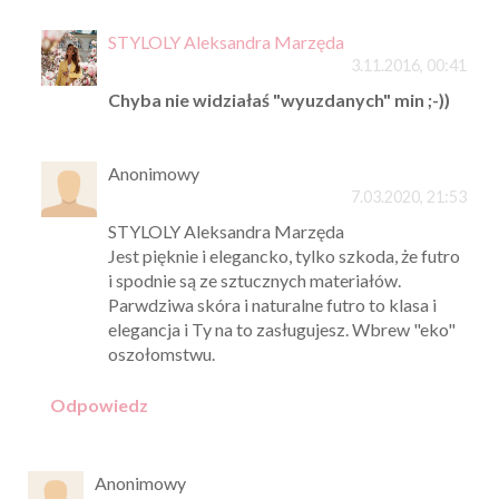
STYLOLY Aleksandra Marzęda
3.11.2016, 00:41
Chyba nie widziałaś "wyuzdanych" min ;-))
Anonimowy
7.03.2020, 21:53
STYLOLY Aleksandra Marzęda
Jest pięknie i elegancko, tylko szkoda, że futro
i spodnie są ze sztucznych materiałów.
Parwdziwa skóra i naturalne futro to klasa i
elegancja i Ty na to zasługujesz. Wbrew "eko"
oszołomstwu.
Odpowiedz
Anonimowy