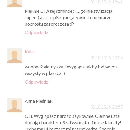
31.10.2016, 19:42
Pięknie Ci w tej szmince ;) Ogólnie stylizacja
super ;) a ci co piszą negatywne komentarze
poprostu zazdroszczą :P
Odpowiedz
Kala.
31.10.2016, 20:26
wooow świetny szal! Wygląda jakby był wręcz
wszysty w płaszcz :)
Odpowiedz
Anna Pleśniak
31.10.2016, 20:57
Olu. Wyglądasz bardzo szykownie. Ciemne usta
dodają charakteru. Szal wymiata:-) moje klimaty!
Jedna malutka rzecz mi przeszkadza. Spodnie..