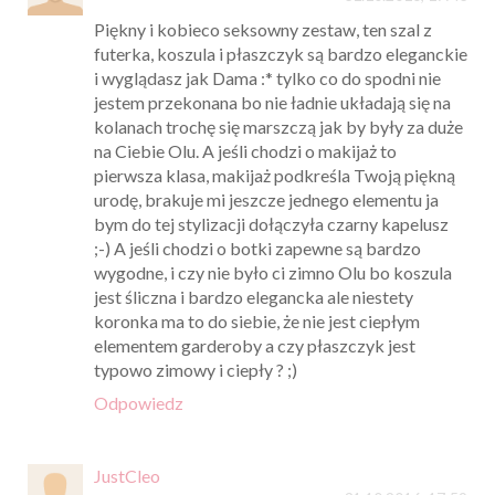
Piękny i kobieco seksowny zestaw, ten szal z
futerka, koszula i płaszczyk są bardzo eleganckie
i wyglądasz jak Dama :* tylko co do spodni nie
jestem przekonana bo nie ładnie układają się na
kolanach trochę się marszczą jak by były za duże
na Ciebie Olu. A jeśli chodzi o makijaż to
pierwsza klasa, makijaż podkreśla Twoją piękną
urodę, brakuje mi jeszcze jednego elementu ja
bym do tej stylizacji dołączyła czarny kapelusz
;-) A jeśli chodzi o botki zapewne są bardzo
wygodne, i czy nie było ci zimno Olu bo koszula
jest śliczna i bardzo elegancka ale niestety
koronka ma to do siebie, że nie jest ciepłym
elementem garderoby a czy płaszczyk jest
typowo zimowy i ciepły ? ;)
Odpowiedz
JustCleo