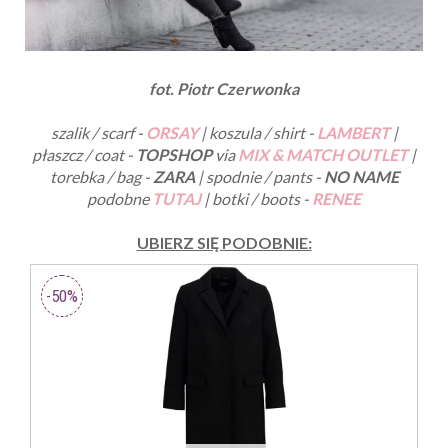
fot. Piotr Czerwonka
szalik / scarf -
ORSAY
| koszula / shirt -
LAMBERT
|
płaszcz / coat -
TOPSHOP
via
MIX & MATCH OUTLET
|
torebka / bag -
ZARA
| spodnie / pants -
NO NAME
podobne
TUTAJ
| botki / boots -
RENEE
UBIERZ SIĘ PODOBNIE: