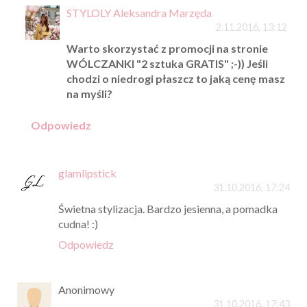
STYLOLY Aleksandra Marzęda
2.11.2016, 13:12
Warto skorzystać z promocji na stronie
WÓLCZANKI "2 sztuka GRATIS" ;-)) Jeśli
chodzi o niedrogi płaszcz to jaką cenę masz
na myśli?
Odpowiedz
glamlipstick
31.10.2016, 17:24
Świetna stylizacja. Bardzo jesienna, a pomadka
cudna! :)
Odpowiedz
Anonimowy
31.10.2016, 17:43