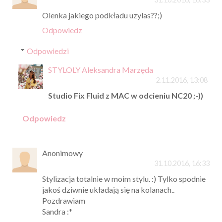
Olenka jakiego podkładu uzylas??;)
Odpowiedz
Odpowiedzi
STYLOLY Aleksandra Marzęda
2.11.2016, 13:08
Studio Fix Fluid z MAC w odcieniu NC20 ;-))
Odpowiedz
Anonimowy
31.10.2016, 16:33
Stylizacja totalnie w moim stylu. :) Tylko spodnie
jakoś dziwnie układają się na kolanach..
Pozdrawiam
Sandra :*