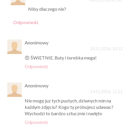
Niby dlaczego nie?
Odpowiedz
Anonimowy
24.11.2016, 10:12
😍 ŚWIETNIE. Buty i torebka mega!
Odpowiedz
Anonimowy
24.11.2016, 11:21
Nie mogę juz tych pustych, dziwnych min na
każdym zdjęciu? Kogo ty próbujesz udawac?
Wychodzi to bardzo sztucznie i nadęto
Odpowiedz