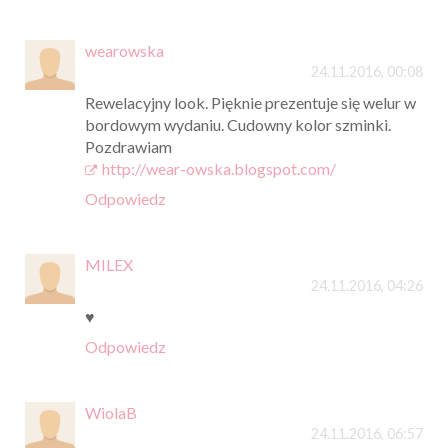
wearowska
24.11.2016, 00:08
Rewelacyjny look. Pięknie prezentuje się welur w
bordowym wydaniu. Cudowny kolor szminki.
Pozdrawiam
http://wear-owska.blogspot.com/
Odpowiedz
MILEX
24.11.2016, 04:26
♥
Odpowiedz
WiolaB
24.11.2016, 06:57