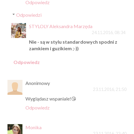
Odpowiedz
Odpowiedzi
STYLOLY Aleksandra Marzęda
24.11.2016, 08:34
Nie - są w stylu standardowych spodni z
zamkiem i guzikiem ;-))
Odpowiedz
Anonimowy
23.11.2016, 21:50
Wyglądasz wspaniale!😘
Odpowiedz
Monika
23.11.2016, 22:40