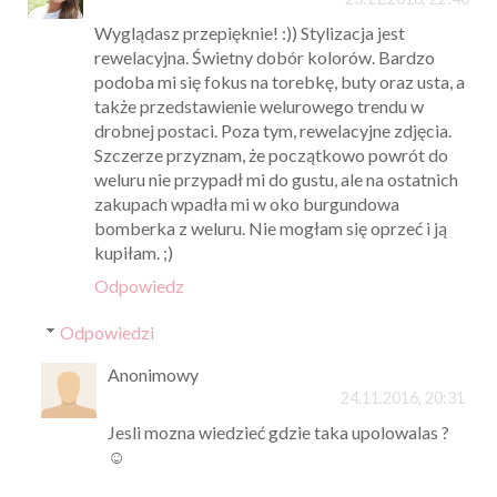
Wyglądasz przepięknie! :)) Stylizacja jest
rewelacyjna. Świetny dobór kolorów. Bardzo
podoba mi się fokus na torebkę, buty oraz usta, a
także przedstawienie welurowego trendu w
drobnej postaci. Poza tym, rewelacyjne zdjęcia.
Szczerze przyznam, że początkowo powrót do
weluru nie przypadł mi do gustu, ale na ostatnich
zakupach wpadła mi w oko burgundowa
bomberka z weluru. Nie mogłam się oprzeć i ją
kupiłam. ;)
Odpowiedz
Odpowiedzi
Anonimowy
24.11.2016, 20:31
Jesli mozna wiedzieć gdzie taka upolowalas ?
☺