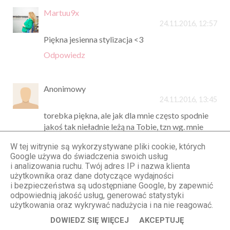
Martuu9x
24.11.2016, 12:57
Piękna jesienna stylizacja <3
Odpowiedz
Anonimowy
24.11.2016, 13:45
torebka piękna, ale jak dla mnie często spodnie
jakoś tak nieładnie leżą na Tobie, tzn wg. mnie
nogawki są sporo za długie, brzydko opierają na
W tej witrynie są wykorzystywane pliki cookie, których
butach i zbierają się/marszczą na kolanach.
Google używa do świadczenia swoich usług
Odpowiedz
i analizowania ruchu. Twój adres IP i nazwa klienta
użytkownika oraz dane dotyczące wydajności
i bezpieczeństwa są udostępniane Google, by zapewnić
odpowiednią jakość usług, generować statystyki
Ania
użytkowania oraz wykrywać nadużycia i na nie reagować.
24.11.2016, 16:04
DOWIEDZ SIĘ WIĘCEJ
AKCEPTUJĘ
pięknie wyglądasz! :)