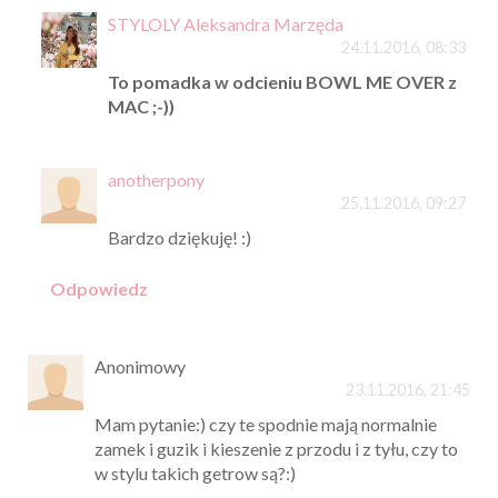
STYLOLY Aleksandra Marzęda
24.11.2016, 08:33
To pomadka w odcieniu BOWL ME OVER z
MAC ;-))
anotherpony
25.11.2016, 09:27
Bardzo dziękuję! :)
Odpowiedz
Anonimowy
23.11.2016, 21:45
Mam pytanie:) czy te spodnie mają normalnie
zamek i guzik i kieszenie z przodu i z tyłu, czy to
w stylu takich getrow są?:)