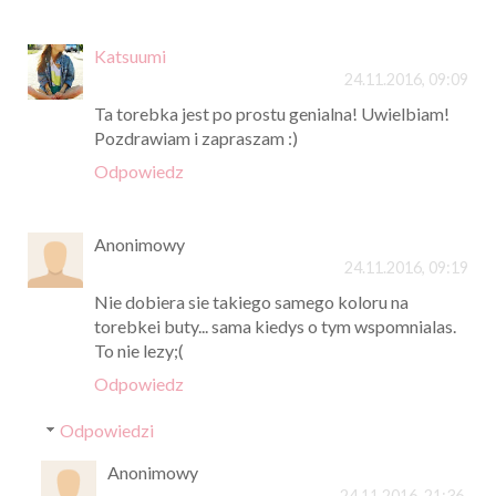
Katsuumi
24.11.2016, 09:09
Ta torebka jest po prostu genialna! Uwielbiam!
Pozdrawiam i zapraszam :)
Odpowiedz
Anonimowy
24.11.2016, 09:19
Nie dobiera sie takiego samego koloru na
torebkei buty... sama kiedys o tym wspomnialas.
To nie lezy;(
Odpowiedz
Odpowiedzi
Anonimowy
24.11.2016, 21:36