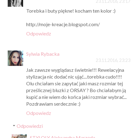
23.11.2016, 23:17
Torebka i buty piękne! kocham ten kolor :)
http://moje-kreacje.blogspot.com/
Odpowiedz
Sylwia Rybacka
23.11.2016, 23:23
Jak zawsze wyglądasz świetnie!!! Rewelacyjna
stylizacja nic dodać nic ująć....torebka cudo!!!!
Olu chciałam sie zapytać jaki masz rozmiar tej
prześlicznej bluzki z ORSAY ? Bo chciałabym ją
kupić a nie wiem do końca jaki rozmiar wybrać...
Pozdrawiam serdecznie :)
Odpowiedz
Odpowiedzi
STYLOLY Aleksandra Marzęda