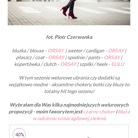
fot. Piotr Czerwonka
bluzka / blouse -
ORSAY
|
sweter / cardigan -
ORSAY
|
płaszcz / coat -
ORSAY
| spodnie / pants -
ORSAY
|
kopertówka / clutch -
ORSAY
| szpilki / heels -
ELILU
W tym sezonie welurowe ubrania czy dodatki są
wyjątkowo modne - aksamitne chokery, botki czy bluzy to
totalny hit tego sezonu!
Wybrałam dla Was kilka najmodniejszych welurowych
propozycji - moim faworytem jest
czarny choker
i
bluza
w odcieniu szmaragdowej zieleni
: