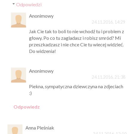
Odpowiedzi
Anonimowy
24.11.2016, 14:29
Jak Cie tak to boli to nie wchodź tu i problem z
głowy. Po co tu zagladasz i robisz smród? Mi
przeszkadzasz i nie chce Cie tu wiecej widzieć.
Do widzenia!
Anonimowy
24.11.2016, 21:38
Piekna, sympatyczna dziewczyna na zdjeciach
:)
Odpowiedz
Anna Pleśniak
24.11.2016, 12:10