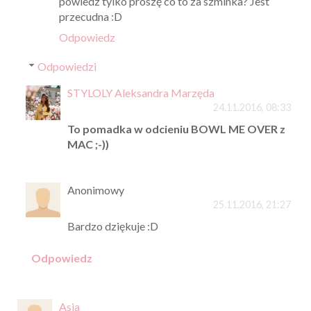
powiedz tylko proszę co to za szminka? Jest
przecudna :D
Odpowiedz
Odpowiedzi
STYLOLY Aleksandra Marzęda
24.11.2016, 08:33
To pomadka w odcieniu BOWL ME OVER z
MAC ;-))
Anonimowy
25.11.2016, 21:27
Bardzo dziękuje :D
Odpowiedz
Asia