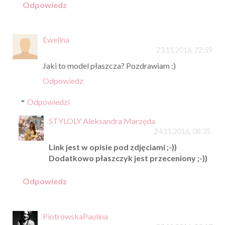
Odpowiedz
Ewelina
23.11.2016, 22:59
Jaki to model płaszcza? Pozdrawiam :)
Odpowiedz
Odpowiedzi
STYLOLY Aleksandra Marzęda
24.11.2016, 08:35
Link jest w opisie pod zdjęciami ;-))
Dodatkowo płaszczyk jest przeceniony ;-))
Odpowiedz
PiotrowskaPaulina