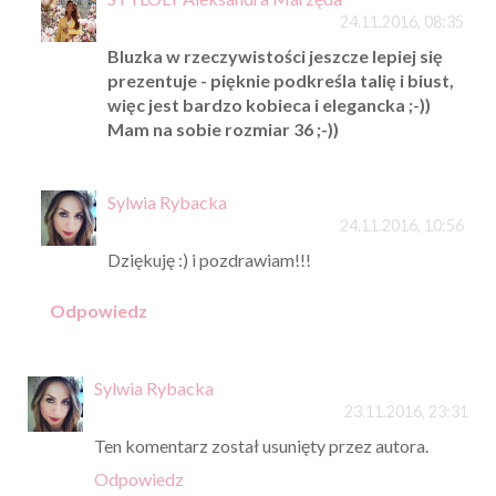
24.11.2016, 08:35
Bluzka w rzeczywistości jeszcze lepiej się
prezentuje - pięknie podkreśla talię i biust,
więc jest bardzo kobieca i elegancka ;-))
Mam na sobie rozmiar 36 ;-))
Sylwia Rybacka
24.11.2016, 10:56
Dziękuję :) i pozdrawiam!!!
Odpowiedz
Sylwia Rybacka
23.11.2016, 23:31
Ten komentarz został usunięty przez autora.
Odpowiedz