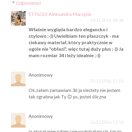
Odpowiedzi
STYLOLY Aleksandra Marzęda
24.11.2016, 08:38
Właśnie wygląda bardzo elegancko i
stylowo ;-)) Uwielbiam ten płaszczyk - ma
ciekawy materiał, który praktycznie w
ogóle nie "obłazi", więc tutaj duży plus ;-)) Ja
mam rozmiar 34 i leży idealnie ;-))
Anonimowy
25.11.2016, 21:14
Ok.zatem zamawiam 36 ja niestety nie jestem
tak zgrabna jak Ty 😊 ps. jesteś śliczna
Anonimowy
26.11.2016, 11:14
ja akurat mierzyłam i nie podobał mi się. tzn to