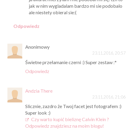
jak w nim wygladalam bardzo mi sie podobalo
ale niestety obieral sie:(
Odpowiedz
Anonimowy
23.11.2016, 20:57
Świetne przełamanie czerni :) Super zestaw :*
Odpowiedz
Andzia There
23.11.2016, 21:06
Slicznie, zazdro że Twoj facet jest fotografem :)
Super look :)
Czy warto kupić bieliznę Calvin Klein ?
Odpowiedz znajdziesz na moim blogu!