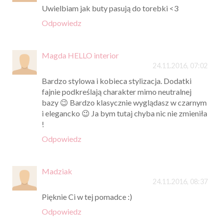
Uwielbiam jak buty pasują do torebki <3
Odpowiedz
Magda HELLO interior
24.11.2016, 07:02
Bardzo stylowa i kobieca stylizacja. Dodatki
fajnie podkreślają charakter mimo neutralnej
bazy 😉 Bardzo klasycznie wyglądasz w czarnym
i elegancko 😉 Ja bym tutaj chyba nic nie zmieniła
!
Odpowiedz
Madziak
24.11.2016, 08:37
Pięknie Ci w tej pomadce :)
Odpowiedz