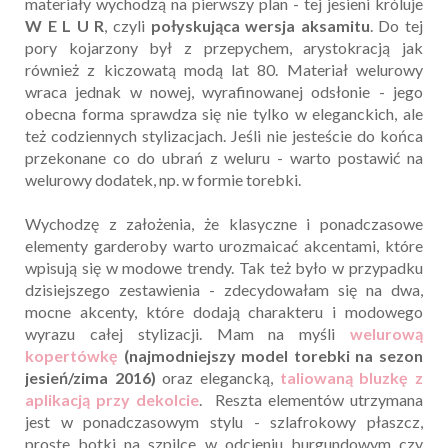
materiały wychodzą na pierwszy plan - tej jesieni króluje
W E L U R
, czyli
połyskująca wersja aksamitu
. Do tej
pory kojarzony był z przepychem, arystokracją
jak
również
z kiczowatą modą lat 80. Materiał welurowy
wraca jednak w nowej, wyrafinowanej odsłonie - jego
obecna forma sprawdza się nie tylko w eleganckich, ale
też codziennych stylizacjach. Jeśli nie jesteście do końca
przekonane co do ubrań z weluru - warto postawić na
welurowy dodatek, np. w formie torebki.
Wychodzę z założenia, że klasyczne i ponadczasowe
elementy garderoby warto urozmaicać akcentami, które
wpisują się w modowe trendy. Tak też było w przypadku
dzisiejszego zestawienia - zdecydowałam się na dwa,
mocne akcenty, które dodają charakteru i modowego
wyrazu całej stylizacji. Mam na myśli
welurową
kopertówkę
(najmodniejszy model torebki na sezon
jesień/zima 2016)
oraz elegancką,
taliowaną bluzkę z
aplikacją przy dekolcie
. Reszta elementów utrzymana
jest w ponadczasowym stylu - szlafrokowy płaszcz,
proste botki na szpilce w odcieniu burgundowym czy