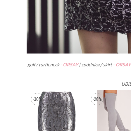
golf / turtleneck -
ORSAY
| spódnica / skirt -
ORSAY
UBI