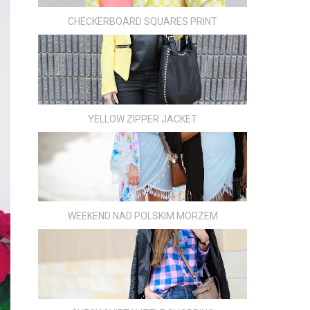
CHECKERBOARD SQUARES PRINT
YELLOW ZIPPER JACKET
WEEKEND NAD POLSKIM MORZEM