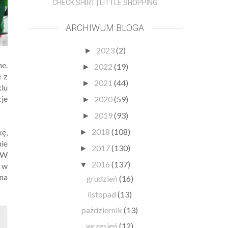
CHECK SHIRT | LITTLE SHOPPING
ARCHIWUM BLOGA
2023
(2)
►
ne.
2022
(19)
►
 z
2021
(44)
►
lu
cje
2020
(59)
►
2019
(93)
►
2018
(108)
ę,
►
nie
2017
(130)
►
. W
2016
(137)
▼
i w
na
grudzień
(16)
listopad
(13)
październik
(13)
wrzesień
(12)