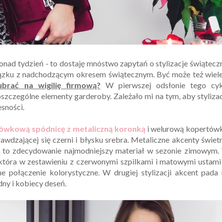
nad tydzień - to dostaję mnóstwo zapytań o stylizacje świątecz
ązku z nadchodzącym okresem świątecznym. Być może też wiele
ubrać na wigilię firmową?
W pierwszej odsłonie tego cyk
zczególne elementy garderoby. Zależało mi na tym, aby styliza
sności.
ówkową spódnicę z metaliczną koronką
i welurową kopertówk
rawdzającej się czerni i błysku srebra. Metaliczne akcenty świet
lur to zdecydowanie najmodniejszy materiał w sezonie zimowym
, która w zestawieniu z czerwonymi szpilkami i matowymi ustam
połączenie kolorystyczne. W drugiej stylizacji akcent pada 
ny i kobiecy deseń.