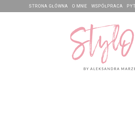
STRONA GŁÓWNA
O MNIE
WSPÓŁPRACA
PY