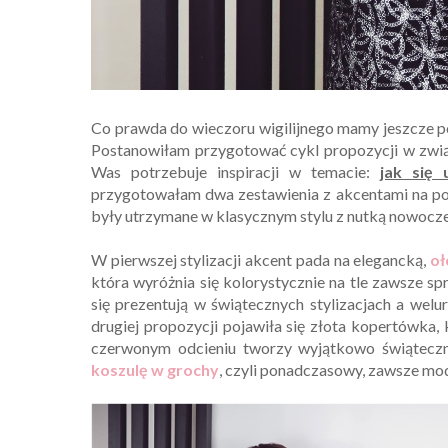
Co prawda do wieczoru wigilijnego mamy jeszcze po
Postanowiłam przygotować cykl propozycji w zwi
Was potrzebuje inspiracji w temacie:
jak się 
przygotowałam dwa zestawienia z akcentami na pos
były utrzymane w klasycznym stylu z nutką nowocze
W pierwszej stylizacji akcent pada na elegancką,
oł
która wyróżnia się kolorystycznie na tle zawsze sp
się prezentują w świątecznych stylizacjach a we
drugiej propozycji pojawiła się złota kopertówka
czerwonym odcieniu tworzy wyjątkowo świąteczne 
koszulę w grochy
, czyli ponadczasowy, zawsze mod