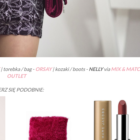
| torebka / bag -
ORSAY
| kozaki / boots -
NELLY
via
MIX & MAT
OUTLET
ERZ SIĘ PODOBNIE: