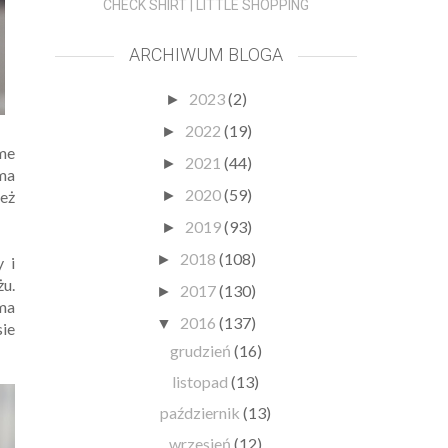
CHECK SHIRT | LITTLE SHOPPING
ARCHIWUM BLOGA
2023
(2)
►
2022
(19)
►
me
2021
(44)
►
ma
2020
(59)
też
►
2019
(93)
►
2018
(108)
►
 i
żu.
2017
(130)
►
ma
2016
(137)
▼
ie
grudzień
(16)
listopad
(13)
październik
(13)
wrzesień
(12)