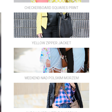
CHECKERBOARD SQUARES PRINT
YELLOW ZIPPER JACKET
WEEKEND NAD POLSKIM MORZEM