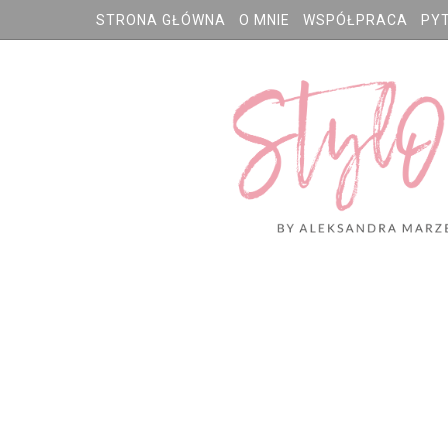
STRONA GŁÓWNA
O MNIE
WSPÓŁPRACA
PY