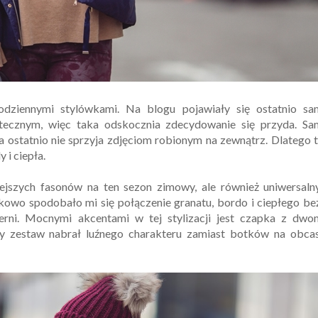
codziennymi stylówkami. Na blogu pojawiały się ostatnio sa
tecznym, więc taka odskocznia zdecydowanie się przyda. Sa
 ostatnio nie sprzyja zdjęciom robionym na zewnątrz. Dlatego 
 i ciepła.
ejszych fasonów na ten sezon zimowy, ale również uniwersalny
owo spodobało mi się połączenie granatu, bordo i ciepłego be
zerni. Mocnymi akcentami w tej stylizacji jest czapka z dwo
 zestaw nabrał luźnego charakteru zamiast botków na obcas