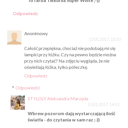
To farba Tikkurila Super White ;-))
Odpowiedz
Anonimowy
13.01.2017, 10:50
Całość przepiękna, chociaż nie podobają mi się
lampki przy łóżku. Czy na pewno będzie można
przy nich czytać? Na zdjęciu wygląda, że nie
oświetlają łóżka, tylko półeczkę.
Odpowiedz
Odpowiedzi
STYLOLY Aleksandra Marzęda
13.01.2017, 14:51
Wbrew pozorom dają wystarczającą ilość
światła - do czytania w sam raz ;-))