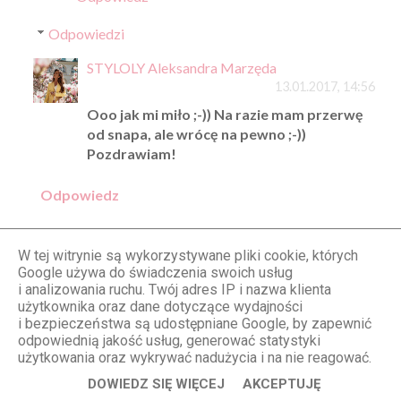
Odpowiedzi
STYLOLY Aleksandra Marzęda
13.01.2017, 14:56
Ooo jak mi miło ;-)) Na razie mam przerwę
od snapa, ale wrócę na pewno ;-))
Pozdrawiam!
Odpowiedz
W tej witrynie są wykorzystywane pliki cookie, których
Unknown
Google używa do świadczenia swoich usług
13.01.2017, 12:59
i analizowania ruchu. Twój adres IP i nazwa klienta
Bardzo pięknie ,dobrze wykorzystany każdy
użytkownika oraz dane dotyczące wydajności
i bezpieczeństwa są udostępniane Google, by zapewnić
centrymetr <3
odpowiednią jakość usług, generować statystyki
Jak z bajki
użytkowania oraz wykrywać nadużycia i na nie reagować.
Odpowiedz
DOWIEDZ SIĘ WIĘCEJ
AKCEPTUJĘ