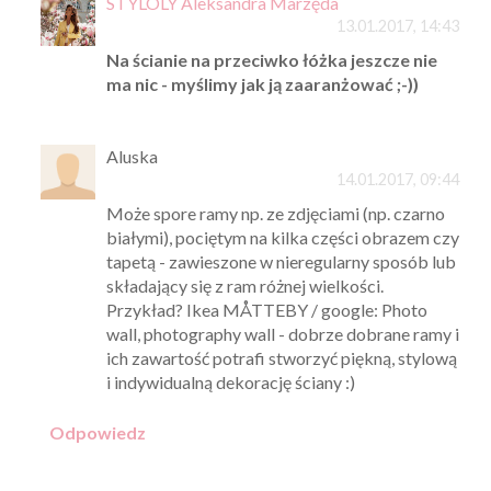
STYLOLY Aleksandra Marzęda
13.01.2017, 14:43
Na ścianie na przeciwko łóżka jeszcze nie
ma nic - myślimy jak ją zaaranżować ;-))
Aluska
14.01.2017, 09:44
Może spore ramy np. ze zdjęciami (np. czarno
białymi), pociętym na kilka części obrazem czy
tapetą - zawieszone w nieregularny sposób lub
składający się z ram różnej wielkości.
Przykład? Ikea MÅTTEBY / google: Photo
wall, photography wall - dobrze dobrane ramy i
ich zawartość potrafi stworzyć piękną, stylową
i indywidualną dekorację ściany :)
Odpowiedz