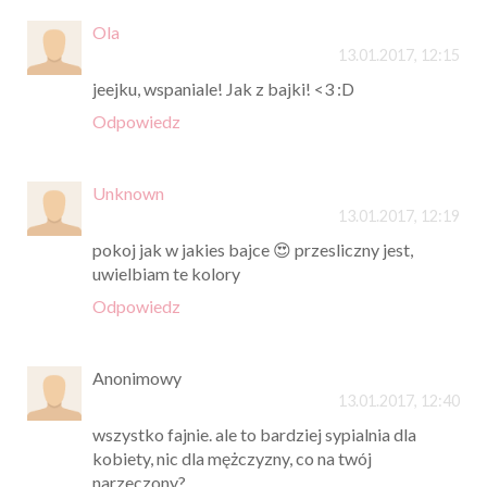
Ola
13.01.2017, 12:15
jeejku, wspaniale! Jak z bajki! <3 :D
Odpowiedz
Unknown
13.01.2017, 12:19
pokoj jak w jakies bajce 😍 przesliczny jest,
uwielbiam te kolory
Odpowiedz
Anonimowy
13.01.2017, 12:40
wszystko fajnie. ale to bardziej sypialnia dla
kobiety, nic dla mężczyzny, co na twój
narzeczony?