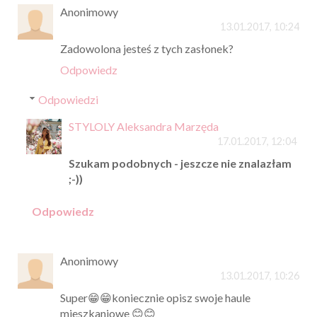
Anonimowy
13.01.2017, 10:24
Zadowolona jesteś z tych zasłonek?
Odpowiedz
Odpowiedzi
STYLOLY Aleksandra Marzęda
17.01.2017, 12:04
Szukam podobnych - jeszcze nie znalazłam
;-))
Odpowiedz
Anonimowy
13.01.2017, 10:26
Super😁😁koniecznie opisz swoje haule
mieszkaniowe 😊😊