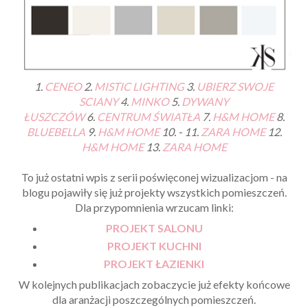
1.
CENEO
2.
MISTIC LIGHTING
3.
UBIERZ SWOJE
SCIANY
4.
MINKO
5.
DYWANY
ŁUSZCZÓW
6.
CENTRUM ŚWIATŁA
7.
H&M HOME
8.
BLUEBELLA
9.
H&M HOME
10. - 11.
ZARA HOME
12.
H&M HOME
13.
ZARA HOME
To już ostatni wpis z serii poświęconej wizualizacjom - na
blogu pojawiły się już projekty wszystkich pomieszczeń.
Dla przypomnienia wrzucam linki:
PROJEKT SALONU
PROJEKT KUCHNI
PROJEKT ŁAZIENKI
W kolejnych publikacjach zobaczycie już efekty końcowe
dla aranżacji poszczególnych pomieszczeń.