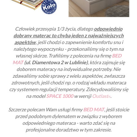
Człowiek przesypia 1/3 życia, dlatego
odpowiednio
dobrany materac to chyba jeden z najważniejszych
aspektów
, jeśli chodzi o zapewnienie komfortu snu i
należytego wypoczynku - przekonaliśmy się o tym na
własnej skórze. Trafiliśmy z polecenia na firmę
BED
MAT
(ul. Diamentowa 2 w Lublinie)
, która zajmuje się
doborem materacy na indywidualne potrzeby.
Nie
zdawaliśmy sobie sprawy z wielu aspektów, zwłaszcza
zdrowotnych, jeśli chodzi np. o rodzaj wkładu materaca
czy systemem regulacji temperatury.
Zdecydowaliśmy się
na model
SPACE 1000
w wersji
Outlast
.
®
Szczerze polecam Wam usługi firmy
BED MAT
, jeśli stoicie
przed podobnym dylematem w związku z wyborem
odpowiedniego materaca - warto zdać się na
profesjonalne doradztwo w tym zakresie.