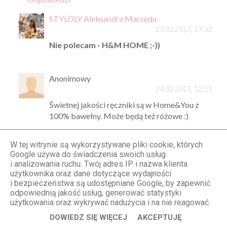
STYLOLY Aleksandra Marzęda
23.02.2017, 17:52
Nie polecam - H&M HOME ;-))
Anonimowy
24.02.2017, 12:11
Świetnej jakości ręczniki są w Home&You z
100% bawełny. Może będą też różowe :)
Odpowiedz
W tej witrynie są wykorzystywane pliki cookie, których
Google używa do świadczenia swoich usług
i analizowania ruchu. Twój adres IP i nazwa klienta
użytkownika oraz dane dotyczące wydajności
Ania
i bezpieczeństwa są udostępniane Google, by zapewnić
22.02.2017, 19:08
odpowiednią jakość usług, generować statystyki
świetny efekt :)
użytkowania oraz wykrywać nadużycia i na nie reagować.
Odpowiedz
DOWIEDZ SIĘ WIĘCEJ
AKCEPTUJĘ