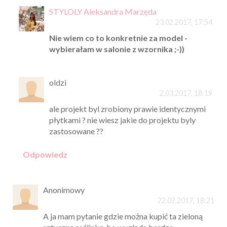
STYLOLY Aleksandra Marzęda
23.02.2017, 17:54
Nie wiem co to konkretnie za model -
wybierałam w salonie z wzornika ;-))
oldzi
2.03.2017, 18:19
ale projekt byl zrobiony prawie identycznymi
płytkami ? nie wiesz jakie do projektu byly
zastosowane ??
Odpowiedz
Anonimowy
22.02.2017, 18:21
A ja mam pytanie gdzie można kupić ta zieloną