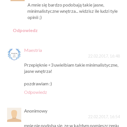
A mnie się bardzo podobają takie jasne,
minimalistyczne wnętrza... widzisz ile ludzi tyle
opinii ;)
Odpowiedz
Maestria
22.02.2017, 16:48
Przepięknie <3 uwielbiam takie minimalistyczne,
jasne wnętrza!
pozdrawiam :)
Odpowiedz
Anonimowy
22.02.2017, 16:54
mnie nie podoba się, ze w każdym pomieszczeniu