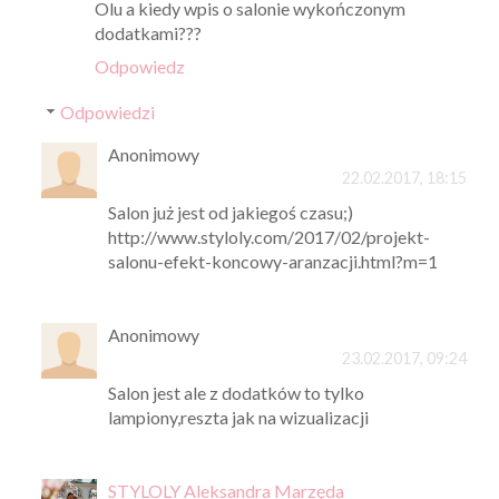
Olu a kiedy wpis o salonie wykończonym
dodatkami???
Odpowiedz
Odpowiedzi
Anonimowy
22.02.2017, 18:15
Salon już jest od jakiegoś czasu;)
http://www.styloly.com/2017/02/projekt-
salonu-efekt-koncowy-aranzacji.html?m=1
Anonimowy
23.02.2017, 09:24
Salon jest ale z dodatków to tylko
lampiony,reszta jak na wizualizacji
STYLOLY Aleksandra Marzęda