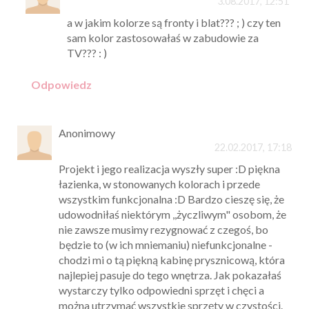
3.08.2017, 12:51
a w jakim kolorze są fronty i blat??? ; ) czy ten
sam kolor zastosowałaś w zabudowie za
TV??? : )
Odpowiedz
Anonimowy
22.02.2017, 17:18
Projekt i jego realizacja wyszły super :D piękna
łazienka, w stonowanych kolorach i przede
wszystkim funkcjonalna :D Bardzo cieszę się, że
udowodniłaś niektórym ,,życzliwym" osobom, że
nie zawsze musimy rezygnować z czegoś, bo
będzie to (w ich mniemaniu) niefunkcjonalne -
chodzi mi o tą piękną kabinę prysznicową, która
najlepiej pasuje do tego wnętrza. Jak pokazałaś
wystarczy tylko odpowiedni sprzęt i chęci a
można utrzymać wszystkie sprzęty w czystości.