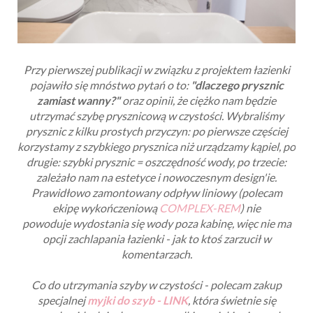
Przy pierwszej publikacji w związku z projektem łazienki
pojawiło się mnóstwo pytań o to:
"dlaczego prysznic
zamiast wanny?"
oraz opinii, że ciężko nam będzie
utrzymać szybę prysznicową w czystości. Wybraliśmy
prysznic z kilku prostych przyczyn: po pierwsze częściej
korzystamy z szybkiego prysznica niż urządzamy kąpiel, po
drugie: szybki prysznic = oszczędność wody, po trzecie:
zależało nam na estetyce i nowoczesnym design'ie.
Prawidłowo zamontowany odpływ liniowy (polecam
ekipę wykończeniową
COMPLEX-REM
) nie
powoduje
wydostania się wody poza kabinę, więc nie ma
opcji zachlapania łazienki - jak to ktoś zarzucił w
komentarzach.
Co do utrzymania szyby w czystości - polecam zakup
specjalnej
myjki do szyb - LINK
, która świetnie się