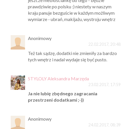
jeszcze meblościankę do tego - będzie
prawdziwie po polsku :) niestety w naszym
kraju panuje bezguście w każdym możliwym
wymiarze - ubrań, makijażu, wystroju wnętrz
Anonimowy
22.02.2017, 20:48
Też tak sądzę, dodatki nie zmieniły za bardzo
tych wnętrz i nadal wydaje się być pusto.
STYLOLY Aleksandra Marzęda
23.02.2017, 17:59
Ja nie lubię zbędnego zagracania
przestrzeni dodatkami ;-))
Anonimowy
24.02.2017, 08:39