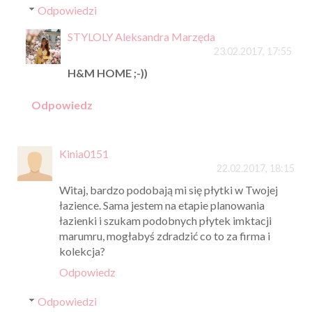
Odpowiedzi
STYLOLY Aleksandra Marzęda
23.02.2017, 17:55
H&M HOME ;-))
Odpowiedz
Kinia0151
22.02.2017, 18:15
Witaj, bardzo podobają mi się płytki w Twojej
łazience. Sama jestem na etapie planowania
łazienki i szukam podobnych płytek imktacji
marumru, mogłabyś zdradzić co to za firma i
kolekcja?
Odpowiedz
Odpowiedzi