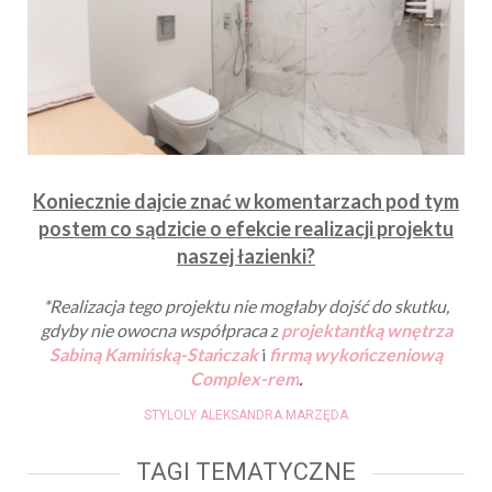
Koniecznie dajcie znać w komentarzach pod tym
postem co sądzicie o efekcie realizacji projektu
naszej łazienki?
*Realizacja tego projektu nie mogłaby dojść do skutku,
gdyby nie owocna współpraca
z
projektantką wnętrza
Sabiną Kamińską-Stańczak
i
firmą wykończeniową
Complex-rem
.
STYLOLY ALEKSANDRA MARZĘDA
TAGI TEMATYCZNE