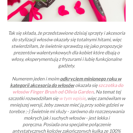
Tak się składa, że przedstawione dzisiaj sprzęty i akcesoria
do stylizacji włosów okazały się totalnymi hitami, więc
stwierdziłam, że świetnie sprawdzą się jako propozycje
prezentów walentynkowych dla kobiet które dbają o
włosy, eksperymentują z fryzurami i lubię funkcjonalne
gadżety.
Numerem jeden i moim
odkryciem minionego roku w
kategorii akcesoria do włosów
okazała się
szczotka do
włosów Finger Brush od Olivia Garden
.
Na temat tej
szczotki rozwodziłam się
w tym wpisie
, więc zamówiłam w
mniejszej wersji, żeby zawsze mieć ją przy sobie gdzieś w
torebce ;-)
Świetnie mi służy - zarówno do rozczesywania
mokrych jak i suchych włosów - jest lekka i
poręczna.
Posiada ona specjalne połączenie
antystatycznych kolców zakończonych kulką ze 100%