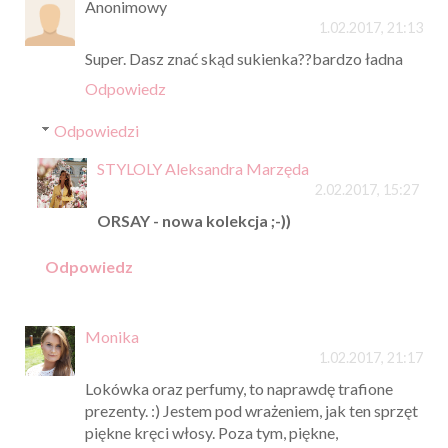
Anonimowy
1.02.2017, 21:13
Super. Dasz znać skąd sukienka??bardzo ładna
Odpowiedz
Odpowiedzi
STYLOLY Aleksandra Marzęda
2.02.2017, 15:27
ORSAY - nowa kolekcja ;-))
Odpowiedz
Monika
1.02.2017, 21:17
Lokówka oraz perfumy, to naprawdę trafione
prezenty. :) Jestem pod wrażeniem, jak ten sprzęt
piękne kręci włosy. Poza tym, piękne,