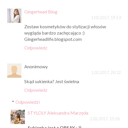
Gingerhead Blog
1.02.2017, 19:53
Zestaw kosmetyków do stylizacji włosów
wygląda bardzo zachęcająco :)
Gingerheadlife.blogspot.com
Odpowiedz
Anonimowy
1.02.2017, 20:12
Skąd sukienka? Jest świetna
Odpowiedz
Odpowiedzi
STYLOLY Aleksandra Marzęda
2.02.2017, 15:26
Sukienka jest z ORSAY ;-))