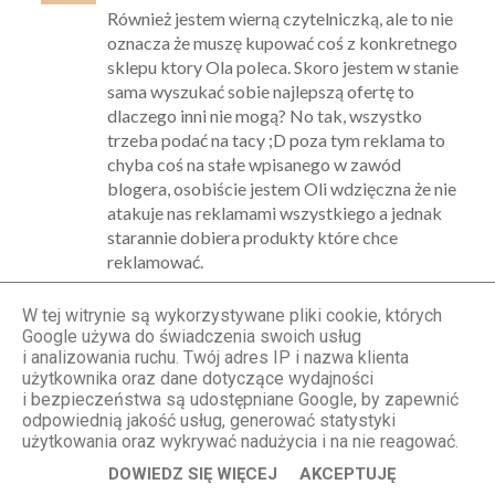
Również jestem wierną czytelniczką, ale to nie
oznacza że muszę kupować coś z konkretnego
sklepu ktory Ola poleca. Skoro jestem w stanie
sama wyszukać sobie najlepszą ofertę to
dlaczego inni nie mogą? No tak, wszystko
trzeba podać na tacy ;D poza tym reklama to
chyba coś na stałe wpisanego w zawód
blogera, osobiście jestem Oli wdzięczna że nie
atakuje nas reklamami wszystkiego a jednak
starannie dobiera produkty które chce
reklamować.
W tej witrynie są wykorzystywane pliki cookie, których
STYLOLY Aleksandra Marzęda
Google używa do świadczenia swoich usług
i analizowania ruchu. Twój adres IP i nazwa klienta
2.02.2017, 15:29
użytkownika oraz dane dotyczące wydajności
Nie jestem w stanie polecać sklepów, w
i bezpieczeństwa są udostępniane Google, by zapewnić
których sama nie zamawiałam ;-))
odpowiednią jakość usług, generować statystyki
użytkowania oraz wykrywać nadużycia i na nie reagować.
DOWIEDZ SIĘ WIĘCEJ
AKCEPTUJĘ
Anonimowy