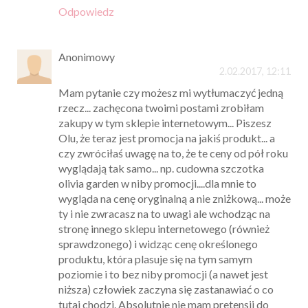
Odpowiedz
Anonimowy
2.02.2017, 12:11
Mam pytanie czy możesz mi wytłumaczyć jedną
rzecz... zachęcona twoimi postami zrobiłam
zakupy w tym sklepie internetowym... Piszesz
Olu, że teraz jest promocja na jakiś produkt... a
czy zwróciłaś uwagę na to, że te ceny od pół roku
wyglądają tak samo... np. cudowna szczotka
olivia garden w niby promocji....dla mnie to
wygląda na cenę oryginalną a nie zniżkową... może
ty i nie zwracasz na to uwagi ale wchodząc na
stronę innego sklepu internetowego (również
sprawdzonego) i widząc cenę określonego
produktu, która plasuje się na tym samym
poziomie i to bez niby promocji (a nawet jest
niższa) człowiek zaczyna się zastanawiać o co
tutaj chodzi. Absolutnie nie mam pretensji do