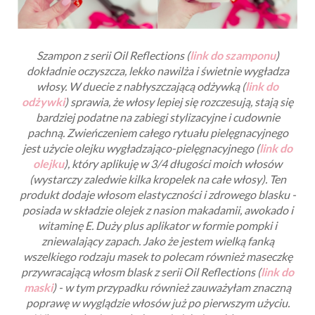
Szampon z serii Oil Reflections (
link do szamponu
)
dokładnie oczyszcza, lekko nawilża i świetnie wygładza
włosy. W duecie z nabłyszczającą odżywką (
link do
odżywki
) sprawia, że włosy lepiej się rozczesują, stają się
bardziej podatne na zabiegi stylizacyjne i cudownie
pachną. Zwieńczeniem całego rytuału pielęgnacyjnego
jest użycie olejku wygładzająco-pielęgnacyjnego (
link do
olejku
), który aplikuję w 3/4 długości moich włosów
(wystarczy zaledwie kilka kropelek na całe włosy). Ten
produkt dodaje włosom elastyczności i zdrowego blasku -
posiada w składzie olejek z nasion makadamii, awokado i
witaminę E. Duży plus aplikator w formie pompki i
zniewalający zapach. Jako że jestem wielką fanką
wszelkiego rodzaju masek to polecam również maseczkę
przywracającą włosm blask z serii Oil Reflections (
link do
maski
) - w tym przypadku również zauważyłam znaczną
poprawę w wyglądzie włosów już po pierwszym użyciu.