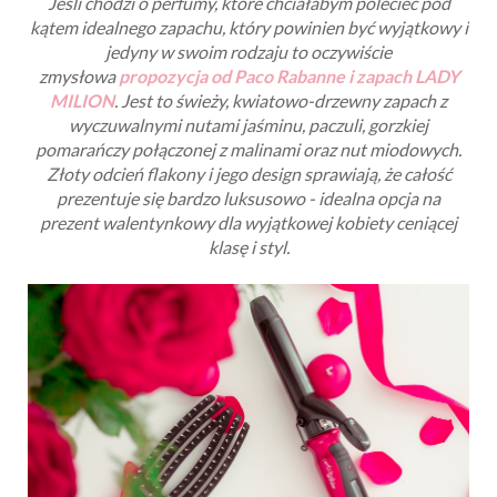
Jeśli chodzi o perfumy, które chciałabym polecieć pod
kątem idealnego zapachu, który powinien być wyjątkowy i
jedyny w swoim rodzaju to oczywiście
zmysłowa
propozycja od Paco Rabanne i zapach LADY
MILION
. Jest to świeży, kwiatowo-drzewny zapach z
wyczuwalnymi nutami jaśminu, paczuli, gorzkiej
pomarańczy połączonej z malinami oraz nut miodowych.
Złoty odcień flakony i jego design sprawiają, że całość
prezentuje się bardzo luksusowo - idealna opcja na
prezent walentynkowy dla wyjątkowej kobiety ceniącej
klasę i styl.