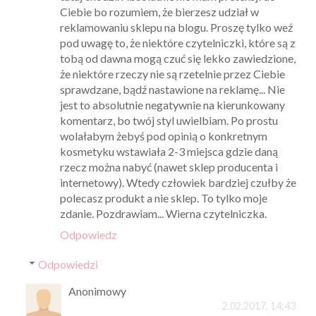
Ciebie bo rozumiem, że bierzesz udział w
reklamowaniu sklepu na blogu. Proszę tylko weź
pod uwagę to, że niektóre czytelniczki, które są z
tobą od dawna mogą czuć się lekko zawiedzione,
że niektóre rzeczy nie są rzetelnie przez Ciebie
sprawdzane, bądź nastawione na reklamę... Nie
jest to absolutnie negatywnie na kierunkowany
komentarz, bo twój styl uwielbiam. Po prostu
wolałabym żebyś pod opinią o konkretnym
kosmetyku wstawiała 2-3 miejsca gdzie daną
rzecz można nabyć (nawet sklep producenta i
internetowy). Wtedy człowiek bardziej czułby że
polecasz produkt a nie sklep. To tylko moje
zdanie. Pozdrawiam... Wierna czytelniczka.
Odpowiedz
Odpowiedzi
Anonimowy
2.02.2017, 14:43