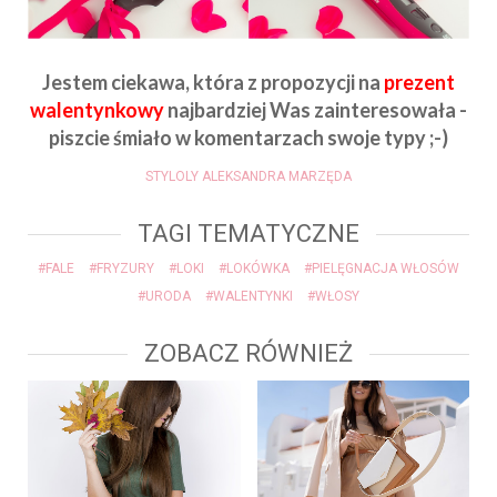
Jestem ciekawa, która z propozycji na
prezent
walentynkowy
najbardziej Was zainteresowała -
piszcie śmiało w komentarzach swoje typy ;-)
STYLOLY ALEKSANDRA MARZĘDA
TAGI TEMATYCZNE
#FALE
#FRYZURY
#LOKI
#LOKÓWKA
#PIELĘGNACJA WŁOSÓW
#URODA
#WALENTYNKI
#WŁOSY
ZOBACZ RÓWNIEŻ