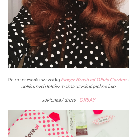
Po rozczesaniu szczotką
Finger Brush od Olivia Garden
z
delikatnych loków można uzyskać piękne fale.
sukienka / dress -
ORSAY