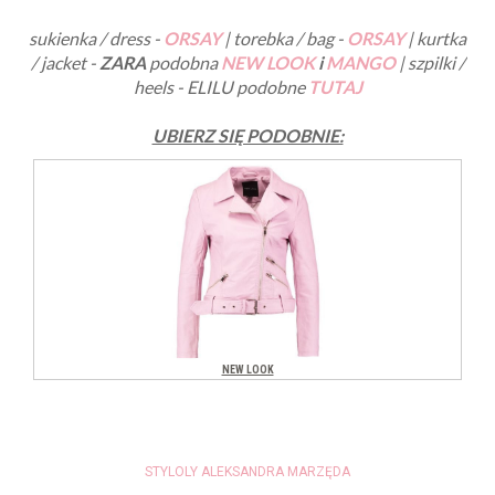
sukienka / dress -
ORSAY
| torebka / bag -
ORSAY
| kurtka
/ jacket -
ZARA
podobna
NEW LOOK
i
MANGO
| szpilki /
heels - ELILU podobne
TUTAJ
UBIERZ SIĘ PODOBNIE:
STYLOLY ALEKSANDRA MARZĘDA