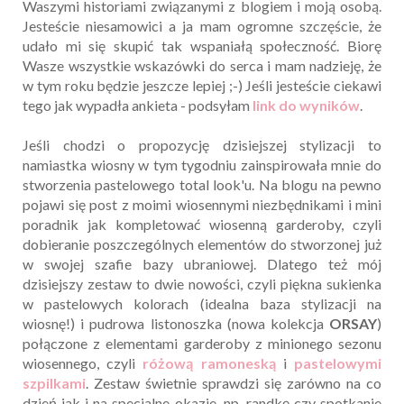
Waszymi historiami związanymi z blogiem i moją osobą.
Jesteście niesamowici a ja mam ogromne szczęście, że
udało mi się skupić tak wspaniałą społeczność. Biorę
Wasze wszystkie wskazówki do serca i mam nadzieję, że
w tym roku będzie jeszcze lepiej ;-) Jeśli jesteście ciekawi
tego jak wypadła ankieta - podsyłam
link do wyników
.
Jeśli chodzi o propozycję dzisiejszej stylizacji to
namiastka wiosny w tym tygodniu zainspirowała mnie do
stworzenia pastelowego total look'u. Na blogu na pewno
pojawi się post z moimi wiosennymi niezbędnikami i mini
poradnik jak kompletować wiosenną garderoby, czyli
dobieranie poszczególnych elementów do stworzonej już
w swojej szafie bazy ubraniowej. Dlatego też mój
dzisiejszy zestaw to dwie nowości, czyli piękna sukienka
w pastelowych kolorach (idealna baza stylizacji na
wiosnę!) i pudrowa listonoszka (nowa kolekcja
ORSAY
)
połączone z elementami garderoby z minionego sezonu
wiosennego, czyli
różową ramoneską
i
pastelowymi
szpilkami
. Zestaw świetnie sprawdzi się zarówno na co
dzień jak i na specjalne okazje, np. randkę czy spotkanie