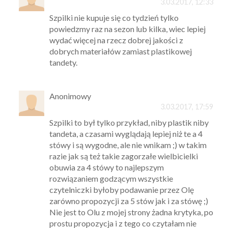
3.03.2017, 12:33
Szpilki nie kupuje się co tydzień tylko
powiedzmy raz na sezon lub kilka, wiec lepiej
wydać więcej na rzecz dobrej jakości z
dobrych materiałów zamiast plastikowej
tandety.
Anonimowy
3.03.2017, 17:59
Szpilki to był tylko przykład, niby plastik niby
tandeta, a czasami wyglądają lepiej niż te a 4
stówy i są wygodne, ale nie wnikam ;) w takim
razie jak są też takie zagorzałe wielbicielki
obuwia za 4 stówy to najlepszym
rozwiązaniem godzącym wszystkie
czytelniczki byłoby podawanie przez Olę
zarówno propozycji za 5 stów jak i za stówę ;)
Nie jest to Olu z mojej strony żadna krytyka, po
prostu propozycja i z tego co czytałam nie