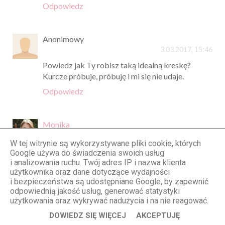
Odpowiedz
Anonimowy
3.03.2017, 15:46
Powiedz jak Ty robisz taką idealną kreskę?
Kurcze próbuje, próbuję i mi się nie udaje.
Odpowiedz
Monika
3.03.2017, 20:15
W tej witrynie są wykorzystywane pliki cookie, których
Motyw sukienki ani krój może nie jest idealny, ale
Google używa do świadczenia swoich usług
całość wygląda przepięknie! Bardzo podobają mi
i analizowania ruchu. Twój adres IP i nazwa klienta
użytkownika oraz dane dotyczące wydajności
się dodatki oraz kurtka. Nawet mam bardzo
i bezpieczeństwa są udostępniane Google, by zapewnić
podobny model, w czarnym kolorze. :D
odpowiednią jakość usług, generować statystyki
Poza tym, cudowne zdjęcia oraz paznokcie.
użytkowania oraz wykrywać nadużycia i na nie reagować.
Odpowiedz
DOWIEDZ SIĘ WIĘCEJ
AKCEPTUJĘ