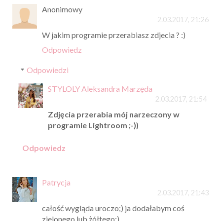
Anonimowy
2.03.2017, 21:26
W jakim programie przerabiasz zdjecia ? :)
Odpowiedz
Odpowiedzi
STYLOLY Aleksandra Marzęda
2.03.2017, 21:54
Zdjęcia przerabia mój narzeczony w
programie Lightroom ;-))
Odpowiedz
Patrycja
2.03.2017, 21:43
całość wygląda uroczo;) ja dodałabym coś
zielonego lub żółtego;)