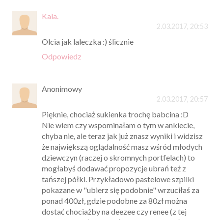
Kala.
2.03.2017, 20:53
Olcia jak laleczka :) ślicznie
Odpowiedz
Anonimowy
2.03.2017, 20:57
Pięknie, chociaż sukienka trochę babcina :D
Nie wiem czy wspominałam o tym w ankiecie,
chyba nie, ale teraz jak już znasz wyniki i widzisz
że największą oglądalność masz wśród młodych
dziewczyn (raczej o skromnych portfelach) to
mogłabyś dodawać propozycje ubrań też z
tańszej półki. Przykładowo pastelowe szpilki
pokazane w "ubierz się podobnie" wrzuciłaś za
ponad 400zł, gdzie podobne za 80zł można
dostać chociażby na deezee czy renee (z tej