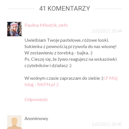
41 KOMENTARZY
Paulina Młodzik, nkfn
2.03.2017, 20:44
Uwielbiam Twoje pastelowe, różowe looki.
Sukienka z pewnością przywoła do nas wiosnę!
W zestawieniu z torebką - bajka. :)
Ps. Cieszę się, że żywo reagujesz na wskazówki
czytelników i działasz :)
W wolnym czasie zapraszam do siebie :)
Mój
blog - NKFN.pl ;)
Odpowiedz
Anonimowy
2.03.2017, 20:45