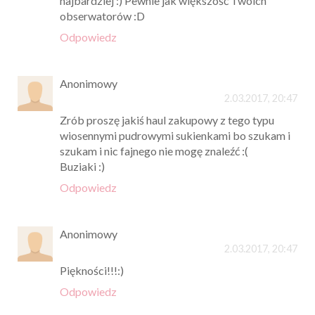
najbardziej :) Pewnie jak większość Twoich
obserwatorów :D
Odpowiedz
Anonimowy
2.03.2017, 20:47
Zrób proszę jakiś haul zakupowy z tego typu
wiosennymi pudrowymi sukienkami bo szukam i
szukam i nic fajnego nie mogę znaleźć :(
Buziaki :)
Odpowiedz
Anonimowy
2.03.2017, 20:47
Piękności!!!:)
Odpowiedz