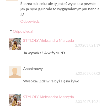
Śliczna sukienka ale ty jesteś wysoka a pewnie
jak ja bym ją ubrała to wyglądałabym jak babcia
;D
Odpowiedz
Odpowiedzi
STYLOLY Aleksandra Marzęda
2.03.2017, 21:19
Ja wysoka? A w życiu :D
Anonimowy
3.03.2017, 09:02
Wysoka? Zdziwiła byś się na żywo
STYLOLY Aleksandra Marzęda
3.03.2017, 10:21