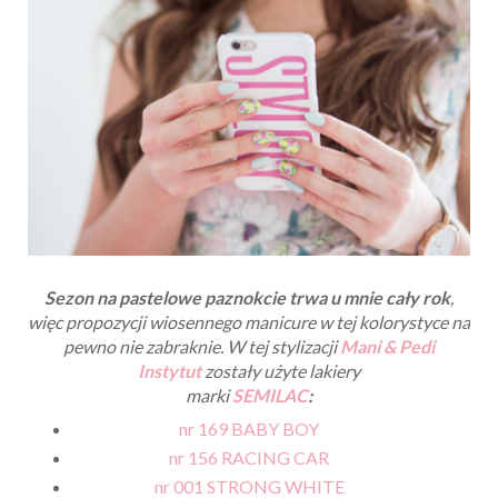
Sezon na pastelowe paznokcie trwa u mnie cały rok
,
więc propozycji wiosennego manicure w tej kolorystyce na
pewno nie zabraknie. W tej stylizacji
Mani & Pedi
Instytut
zostały użyte lakiery
marki
SEMILAC
:
nr 169 BABY BOY
nr 156 RACING CAR
nr 001 STRONG WHITE