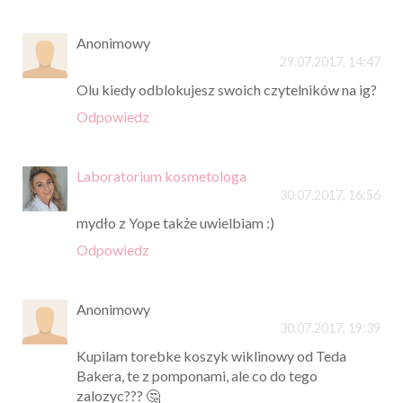
Anonimowy
29.07.2017, 14:47
Olu kiedy odblokujesz swoich czytelników na ig?
Odpowiedz
Laboratorium kosmetologa
30.07.2017, 16:56
mydło z Yope także uwielbiam :)
Odpowiedz
Anonimowy
30.07.2017, 19:39
Kupilam torebke koszyk wiklinowy od Teda
Bakera, te z pomponami, ale co do tego
zalozyc??? 🤔