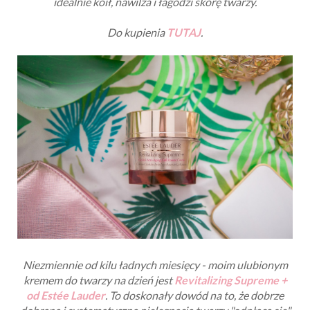
idealnie koił, nawilża i łagodzi skórę twarzy.
Do kupienia
TUTAJ
.
Niezmiennie od kilu ładnych miesięcy - moim ulubionym
kremem do twarzy na dzień jest
Revitalizing Supreme +
od Estée Lauder
. To doskonały dowód na to, że dobrze