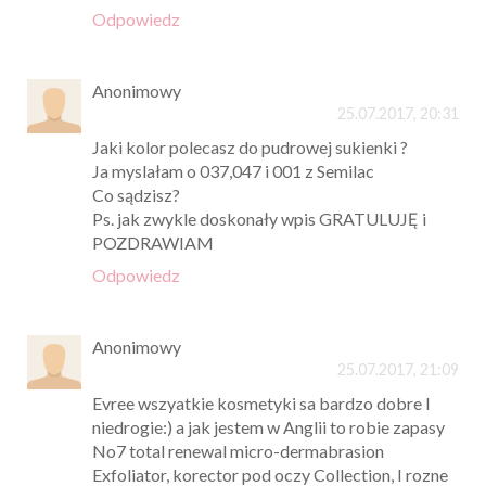
Odpowiedz
Anonimowy
25.07.2017, 20:31
Jaki kolor polecasz do pudrowej sukienki ?
Ja myslałam o 037,047 i 001 z Semilac
Co sądzisz?
Ps. jak zwykle doskonały wpis GRATULUJĘ i
POZDRAWIAM
Odpowiedz
Anonimowy
25.07.2017, 21:09
Evree wszyatkie kosmetyki sa bardzo dobre I
niedrogie:) a jak jestem w Anglii to robie zapasy
No7 total renewal micro-dermabrasion
Exfoliator, korector pod oczy Collection, I rozne