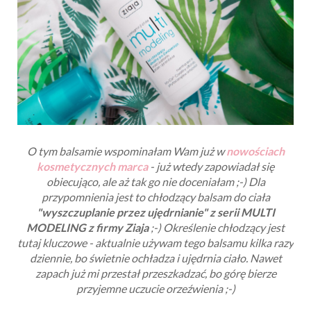
O tym balsamie wspominałam Wam już w
nowościach
kosmetycznych marca
- już wtedy zapowiadał się
obiecująco, ale aż tak go nie doceniałam ;-) Dla
przypomnienia jest to chłodzący balsam do ciała
"wyszczuplanie przez ujędrnianie" z serii MULTI
MODELING z firmy Ziaja
;-) Określenie chłodzący jest
tutaj kluczowe - aktualnie używam tego balsamu kilka razy
dziennie, bo świetnie ochładza i ujędrnia ciało. Nawet
zapach już mi przestał przeszkadzać, bo górę bierze
przyjemne uczucie orzeźwienia ;-)