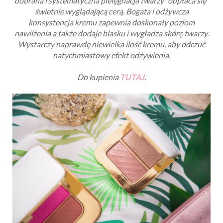
dobrana i systematyczna pielęgnacja twarzy "odpłaca się"
świetnie wyglądającą cerą. Bogata i odżywcza
konsystencja kremu zapewnia doskonały poziom
nawilżenia a także dodaje blasku i wygładza skórę twarzy.
Wystarczy naprawdę niewielka ilość kremu, aby odczuć
natychmiastowy efekt odżywienia.
Do kupienia
TUTAJ
.