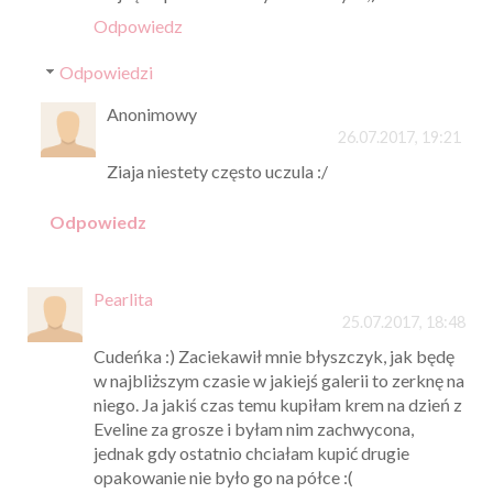
Odpowiedz
Odpowiedzi
Anonimowy
26.07.2017, 19:21
Ziaja niestety często uczula :/
Odpowiedz
Pearlita
25.07.2017, 18:48
Cudeńka :) Zaciekawił mnie błyszczyk, jak będę
w najbliższym czasie w jakiejś galerii to zerknę na
niego. Ja jakiś czas temu kupiłam krem na dzień z
Eveline za grosze i byłam nim zachwycona,
jednak gdy ostatnio chciałam kupić drugie
opakowanie nie było go na półce :(