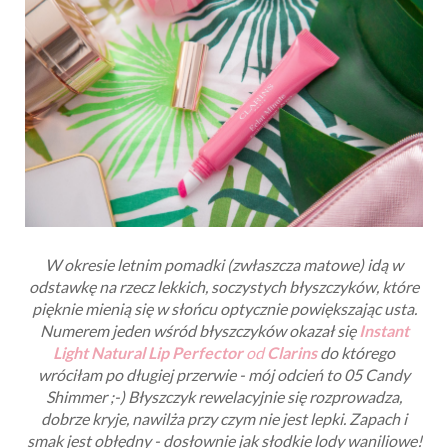
W okresie letnim pomadki (zwłaszcza matowe) idą w
odstawkę na rzecz lekkich, soczystych błyszczyków, które
pięknie mienią się w słońcu optycznie powiększając usta.
Numerem jeden wśród błyszczyków okazał się
Instant
Light Natural Lip Perfector
od
Clarins
do którego
wróciłam po długiej przerwie - mój odcień to 05 Candy
Shimmer ;-) Błyszczyk rewelacyjnie się rozprowadza,
dobrze kryje, nawilża przy czym nie jest lepki. Zapach i
smak jest obłędny - dosłownie jak słodkie lody waniliowe!