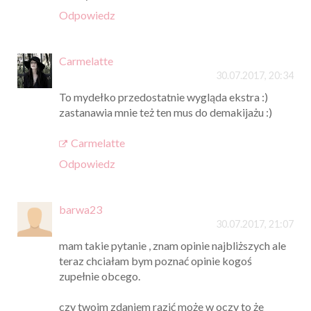
Odpowiedz
Carmelatte
30.07.2017, 20:34
To mydełko przedostatnie wygląda ekstra :)
zastanawia mnie też ten mus do demakijażu :)
Carmelatte
Odpowiedz
barwa23
30.07.2017, 21:07
mam takie pytanie , znam opinie najbliższych ale
teraz chciałam bym poznać opinie kogoś
zupełnie obcego.
czy twoim zdaniem razić może w oczy to że