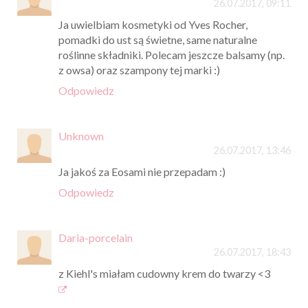
26.07.2017, 09:11
Ja uwielbiam kosmetyki od Yves Rocher,
pomadki do ust są świetne, same naturalne
roślinne składniki. Polecam jeszcze balsamy (np.
z owsa) oraz szampony tej marki :)
Odpowiedz
Unknown
26.07.2017, 13:46
Ja jakoś za Eosami nie przepadam :)
Odpowiedz
Daria-porcelain
26.07.2017, 18:43
z Kiehl's miałam cudowny krem do twarzy <3
_______________