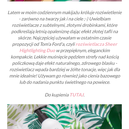
Latem w moim codziennym makijażu króluje rozświetlenie
- zarówno na twarzy jak i na ciele ;-) Uwielbiam
rozświetlacze z subtelnymi, złotymi drobinkami, które
podkreślają letnią opaleniznę dając efekt złotej tafli na
skórze. Najczęściej używałam w ostatnim czasie
propozycji od Tom'a Ford'a, czyli
rozświetlacza Sheer
Hightlighting Duo
w przepięknym, eleganckim
kompakcie.
Lekkie muśnięcie pędzlem strefy nad kością
policzkową daje efekt
naturalnego, zdrowego blasku -
rozświetlacz wpada bardziej w żółte tonacje, więc jak dla
mnie idealnie! Używam go również jako cienia bazowego
lub do nadania punktu świetlnego na powiece.
Do kupienia
TUTAJ
.