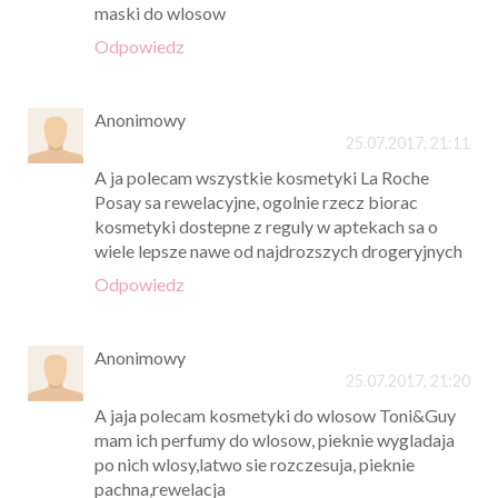
maski do wlosow
Odpowiedz
Anonimowy
25.07.2017, 21:11
A ja polecam wszystkie kosmetyki La Roche
Posay sa rewelacyjne, ogolnie rzecz biorac
kosmetyki dostepne z reguly w aptekach sa o
wiele lepsze nawe od najdrozszych drogeryjnych
Odpowiedz
Anonimowy
25.07.2017, 21:20
A jaja polecam kosmetyki do wlosow Toni&Guy
mam ich perfumy do wlosow, pieknie wygladaja
po nich wlosy,latwo sie rozczesuja, pieknie
pachna,rewelacja