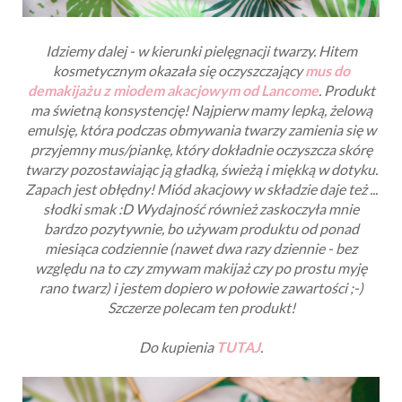
Idziemy dalej - w kierunki pielęgnacji twarzy. Hitem
kosmetycznym okazała się oczyszczający
mus do
demakijażu z miodem akacjowym od Lancome
. Produkt
ma świetną konsystencję! Najpierw mamy lepką, żelową
emulsję, która podczas obmywania twarzy zamienia się w
przyjemny mus/piankę, który dokładnie oczyszcza skórę
twarzy pozostawiając ją gładką, świeżą i miękką w dotyku.
Zapach jest obłędny! Miód akacjowy w składzie daje też ...
słodki smak :D Wydajność również zaskoczyła mnie
bardzo pozytywnie, bo używam produktu od ponad
miesiąca codziennie (nawet dwa razy dziennie - bez
względu na to czy zmywam makijaż czy po prostu myję
rano twarz) i jestem dopiero w połowie zawartości ;-)
Szczerze polecam ten produkt!
Do kupienia
TUTAJ
.