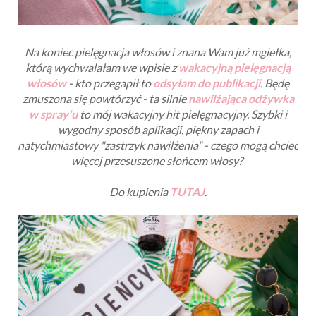
Na koniec pielęgnacja włosów i znana Wam już mgiełka,
którą wychwalałam we wpisie z
wakacyjną pielęgnacją
włosów
- kto przegapił to
odsyłam do publikacji
. Będę
zmuszona się powtórzyć - ta silnie
nawilżająca odżywka
w spray'u
to mój wakacyjny hit pielęgnacyjny. Szybki i
wygodny sposób aplikacji, piękny zapach i
natychmiastowy "zastrzyk nawilżenia" - czego mogą chcieć
więcej przesuszone słońcem włosy?
Do kupienia
TUTAJ
.