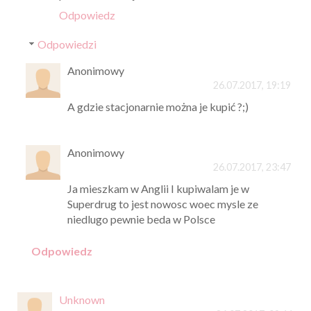
Odpowiedz
Odpowiedzi
Anonimowy
26.07.2017, 19:19
A gdzie stacjonarnie można je kupić ?;)
Anonimowy
26.07.2017, 23:47
Ja mieszkam w Anglii I kupiwalam je w
Superdrug to jest nowosc woec mysle ze
niedlugo pewnie beda w Polsce
Odpowiedz
Unknown