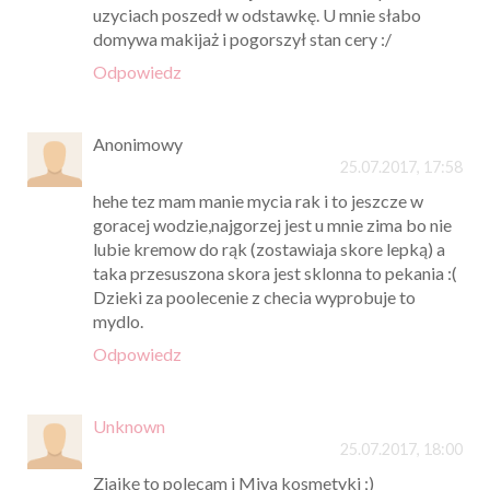
uzyciach poszedł w odstawkę. U mnie słabo
domywa makijaż i pogorszył stan cery :/
Odpowiedz
Anonimowy
25.07.2017, 17:58
hehe tez mam manie mycia rak i to jeszcze w
goracej wodzie,najgorzej jest u mnie zima bo nie
lubie kremow do rąk (zostawiaja skore lepką) a
taka przesuszona skora jest sklonna to pekania :(
Dzieki za poolecenie z checia wyprobuje to
mydlo.
Odpowiedz
Unknown
25.07.2017, 18:00
Ziajkę to polecam i Miya kosmetyki ;)