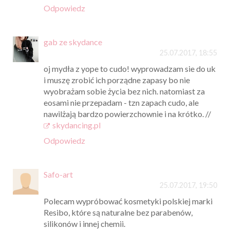
Odpowiedz
gab ze skydance
25.07.2017, 18:55
oj mydła z yope to cudo! wyprowadzam sie do uk
i muszę zrobić ich porządne zapasy bo nie
wyobrażam sobie życia bez nich. natomiast za
eosami nie przepadam - tzn zapach cudo, ale
nawilżają bardzo powierzchownie i na krótko. //
skydancing.pl
Odpowiedz
Safo-art
25.07.2017, 19:50
Polecam wypróbować kosmetyki polskiej marki
Resibo, które są naturalne bez parabenów,
silikonów i innej chemii.