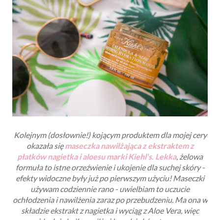
Kolejnym (dosłownie!) kojącym produktem dla mojej cery
okazała się
maseczka nawilżająca z ekstraktem z
płatków nagietka i aloesu marki Kiehl's. Lekka
, żelowa
formuła to istne orzeźwienie i ukojenie dla suchej skóry -
efekty widoczne były już po pierwszym użyciu! Maseczki
używam codziennie rano - uwielbiam to uczucie
ochłodzenia i nawilżenia zaraz po przebudzeniu. Ma ona w
składzie ekstrakt z nagietka i wyciąg z Aloe Vera, więc