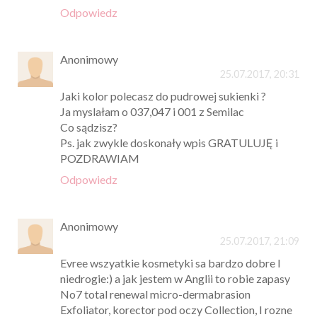
Odpowiedz
Anonimowy
25.07.2017, 20:31
Jaki kolor polecasz do pudrowej sukienki ?
Ja myslałam o 037,047 i 001 z Semilac
Co sądzisz?
Ps. jak zwykle doskonały wpis GRATULUJĘ i
POZDRAWIAM
Odpowiedz
Anonimowy
25.07.2017, 21:09
Evree wszyatkie kosmetyki sa bardzo dobre I
niedrogie:) a jak jestem w Anglii to robie zapasy
No7 total renewal micro-dermabrasion
Exfoliator, korector pod oczy Collection, I rozne