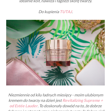
idealnie koił, nawilża i łagodzi skórę twarzy.
Do kupienia
TUTAJ
.
Niezmiennie od kilu ładnych miesięcy - moim ulubionym
kremem do twarzy na dzień jest
Revitalizing Supreme +
od Estée Lauder
. To doskonały dowód na to, że dobrze