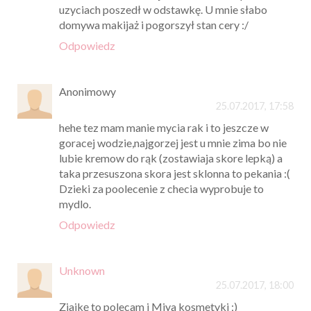
uzyciach poszedł w odstawkę. U mnie słabo
domywa makijaż i pogorszył stan cery :/
Odpowiedz
Anonimowy
25.07.2017, 17:58
hehe tez mam manie mycia rak i to jeszcze w
goracej wodzie,najgorzej jest u mnie zima bo nie
lubie kremow do rąk (zostawiaja skore lepką) a
taka przesuszona skora jest sklonna to pekania :(
Dzieki za poolecenie z checia wyprobuje to
mydlo.
Odpowiedz
Unknown
25.07.2017, 18:00
Ziajkę to polecam i Miya kosmetyki ;)