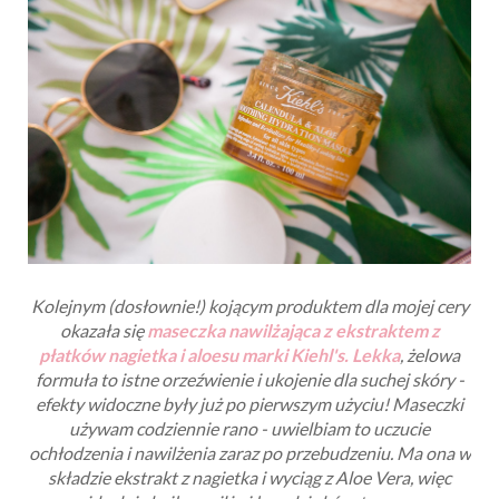
Kolejnym (dosłownie!) kojącym produktem dla mojej cery
okazała się
maseczka nawilżająca z ekstraktem z
płatków nagietka i aloesu marki Kiehl's. Lekka
, żelowa
formuła to istne orzeźwienie i ukojenie dla suchej skóry -
efekty widoczne były już po pierwszym użyciu! Maseczki
używam codziennie rano - uwielbiam to uczucie
ochłodzenia i nawilżenia zaraz po przebudzeniu. Ma ona w
składzie ekstrakt z nagietka i wyciąg z Aloe Vera, więc