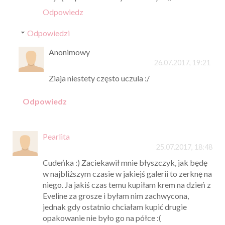
Odpowiedz
Odpowiedzi
Anonimowy
26.07.2017, 19:21
Ziaja niestety często uczula :/
Odpowiedz
Pearlita
25.07.2017, 18:48
Cudeńka :) Zaciekawił mnie błyszczyk, jak będę
w najbliższym czasie w jakiejś galerii to zerknę na
niego. Ja jakiś czas temu kupiłam krem na dzień z
Eveline za grosze i byłam nim zachwycona,
jednak gdy ostatnio chciałam kupić drugie
opakowanie nie było go na półce :(