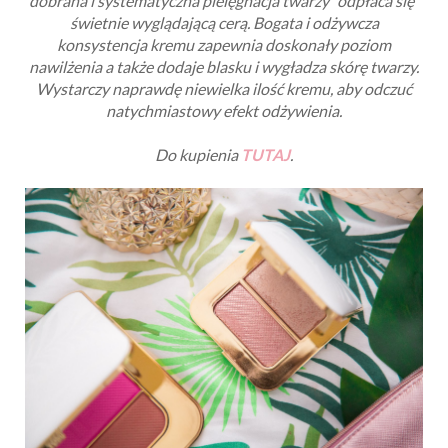
dobrana i systematyczna pielęgnacja twarzy "odpłaca się"
świetnie wyglądającą cerą. Bogata i odżywcza
konsystencja kremu zapewnia doskonały poziom
nawilżenia a także dodaje blasku i wygładza skórę twarzy.
Wystarczy naprawdę niewielka ilość kremu, aby odczuć
natychmiastowy efekt odżywienia.
Do kupienia
TUTAJ
.