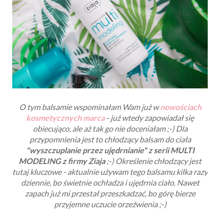
O tym balsamie wspominałam Wam już w
nowościach
kosmetycznych marca
- już wtedy zapowiadał się
obiecująco, ale aż tak go nie doceniałam ;-) Dla
przypomnienia jest to chłodzący balsam do ciała
"wyszczuplanie przez ujędrnianie" z serii MULTI
MODELING z firmy Ziaja
;-) Określenie chłodzący jest
tutaj kluczowe - aktualnie używam tego balsamu kilka razy
dziennie, bo świetnie ochładza i ujędrnia ciało. Nawet
zapach już mi przestał przeszkadzać, bo górę bierze
przyjemne uczucie orzeźwienia ;-)