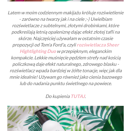
Latem w moim codziennym makijażu króluje rozświetlenie
- zarówno na twarzy jak i na ciele ;-) Uwielbiam
rozświetlacze z subtelnymi, złotymi drobinkami, które
podkreślają letnią opaleniznę dając efekt złotej tafli na
skórze. Najczęściej używałam w ostatnim czasie
propozycji od Tom'a Ford'a, czyli
rozświetlacza Sheer
Hightlighting Duo
w przepięknym, eleganckim
kompakcie.
Lekkie muśnięcie pędzlem strefy nad kością
policzkową daje efekt
naturalnego, zdrowego blasku -
rozświetlacz wpada bardziej w żółte tonacje, więc jak dla
mnie idealnie! Używam go również jako cienia bazowego
lub do nadania punktu świetlnego na powiece.
Do kupienia
TUTAJ
.