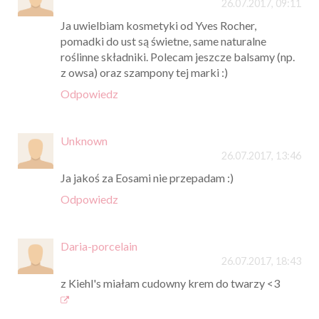
26.07.2017, 09:11
Ja uwielbiam kosmetyki od Yves Rocher,
pomadki do ust są świetne, same naturalne
roślinne składniki. Polecam jeszcze balsamy (np.
z owsa) oraz szampony tej marki :)
Odpowiedz
Unknown
26.07.2017, 13:46
Ja jakoś za Eosami nie przepadam :)
Odpowiedz
Daria-porcelain
26.07.2017, 18:43
z Kiehl's miałam cudowny krem do twarzy <3
_______________