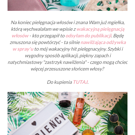
Na koniec pielęgnacja włosów i znana Wam już mgiełka,
którą wychwalałam we wpisie z
wakacyjną pielęgnacją
włosów
- kto przegapił to
odsyłam do publikacji
. Będę
zmuszona się powtórzyć - ta silnie
nawilżająca odżywka
w spray'u
to mój wakacyjny hit pielęgnacyjny. Szybki i
wygodny sposób aplikacji, piękny zapach i
natychmiastowy "zastrzyk nawilżenia" - czego mogą chcieć
więcej przesuszone słońcem włosy?
Do kupienia
TUTAJ
.