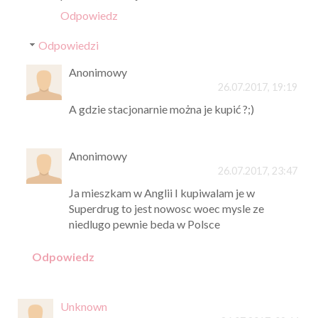
Odpowiedz
Odpowiedzi
Anonimowy
26.07.2017, 19:19
A gdzie stacjonarnie można je kupić ?;)
Anonimowy
26.07.2017, 23:47
Ja mieszkam w Anglii I kupiwalam je w
Superdrug to jest nowosc woec mysle ze
niedlugo pewnie beda w Polsce
Odpowiedz
Unknown