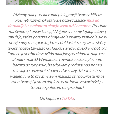
Idziemy dalej - w kierunki pielęgnacji twarzy. Hitem
kosmetycznym okazała się oczyszczający
mus do
demakijażu z miodem akacjowym od Lancome
. Produkt
ma świetną konsystencję! Najpierw mamy lepką, żelową
emulsję, która podczas obmywania twarzy zamienia się w
przyjemny mus/piankę, który dokładnie oczyszcza skórę
twarzy pozostawiając ją gładką, świeżą i miękką w dotyku.
Zapach jest obłędny! Miód akacjowy w składzie daje też ...
słodki smak :D Wydajność również zaskoczyła mnie
bardzo pozytywnie, bo używam produktu od ponad
miesiąca codziennie (nawet dwa razy dziennie - bez
względu na to czy zmywam makijaż czy po prostu myję
rano twarz) i jestem dopiero w połowie zawartości ;-)
Szczerze polecam ten produkt!
Do kupienia
TUTAJ
.