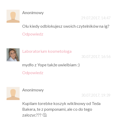
Anonimowy
29.07.2017, 14:47
Olu kiedy odblokujesz swoich czytelników na ig?
Odpowiedz
Laboratorium kosmetologa
30.07.2017, 16:56
mydło z Yope także uwielbiam :)
Odpowiedz
Anonimowy
30.07.2017, 19:39
Kupilam torebke koszyk wiklinowy od Teda
Bakera, te z pomponami, ale co do tego
zalozyc??? 🤔