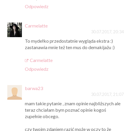
Odpowiedz
Carmelatte
30.07.2017, 20:34
To mydełko przedostatnie wygląda ekstra :)
zastanawia mnie też ten mus do demakijażu :)
Carmelatte
Odpowiedz
barwa23
30.07.2017, 21:07
mam takie pytanie , znam opinie najbliższych ale
teraz chciałam bym poznać opinie kogoś
zupełnie obcego.
czy twoim zdaniem razić może w oczy to że