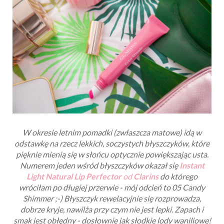
W okresie letnim pomadki (zwłaszcza matowe) idą w
odstawkę na rzecz lekkich, soczystych błyszczyków, które
pięknie mienią się w słońcu optycznie powiększając usta.
Numerem jeden wśród błyszczyków okazał się
Instant
Light Natural Lip Perfector
od
Clarins
do którego
wróciłam po długiej przerwie - mój odcień to 05 Candy
Shimmer ;-) Błyszczyk rewelacyjnie się rozprowadza,
dobrze kryje, nawilża przy czym nie jest lepki. Zapach i
smak jest obłędny - dosłownie jak słodkie lody waniliowe!