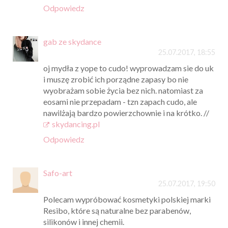
Odpowiedz
gab ze skydance
25.07.2017, 18:55
oj mydła z yope to cudo! wyprowadzam sie do uk
i muszę zrobić ich porządne zapasy bo nie
wyobrażam sobie życia bez nich. natomiast za
eosami nie przepadam - tzn zapach cudo, ale
nawilżają bardzo powierzchownie i na krótko. //
skydancing.pl
Odpowiedz
Safo-art
25.07.2017, 19:50
Polecam wypróbować kosmetyki polskiej marki
Resibo, które są naturalne bez parabenów,
silikonów i innej chemii.