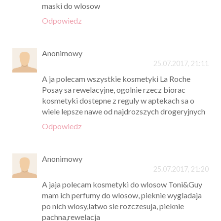
maski do wlosow
Odpowiedz
Anonimowy
25.07.2017, 21:11
A ja polecam wszystkie kosmetyki La Roche
Posay sa rewelacyjne, ogolnie rzecz biorac
kosmetyki dostepne z reguly w aptekach sa o
wiele lepsze nawe od najdrozszych drogeryjnych
Odpowiedz
Anonimowy
25.07.2017, 21:20
A jaja polecam kosmetyki do wlosow Toni&Guy
mam ich perfumy do wlosow, pieknie wygladaja
po nich wlosy,latwo sie rozczesuja, pieknie
pachna,rewelacja