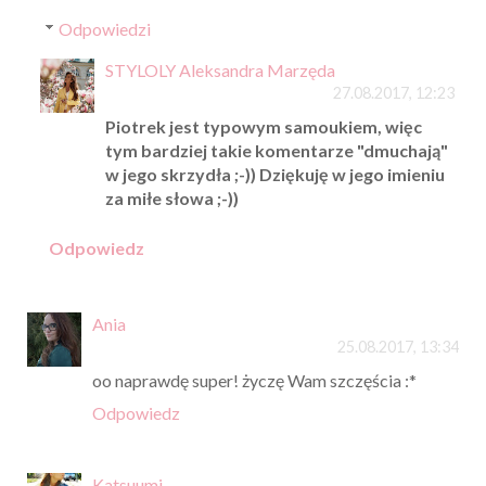
Odpowiedzi
STYLOLY Aleksandra Marzęda
27.08.2017, 12:23
Piotrek jest typowym samoukiem, więc
tym bardziej takie komentarze "dmuchają"
w jego skrzydła ;-)) Dziękuję w jego imieniu
za miłe słowa ;-))
Odpowiedz
Ania
25.08.2017, 13:34
oo naprawdę super! życzę Wam szczęścia :*
Odpowiedz
Katsuumi