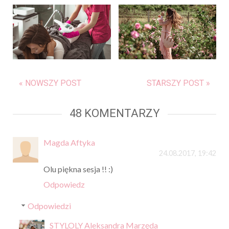
« NOWSZY POST
STARSZY POST »
48 KOMENTARZY
Magda Aftyka
24.08.2017, 19:42
Olu piękna sesja !! :)
Odpowiedz
Odpowiedzi
STYLOLY Aleksandra Marzęda