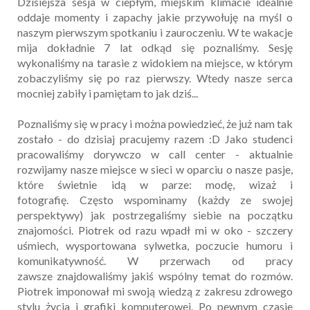
Dzisiejsza sesja w ciepłym, miejskim klimacie idealnie
oddaje momenty i zapachy jakie przywołuję na myśl o
naszym pierwszym spotkaniu i zauroczeniu. W te wakacje
mija dokładnie 7 lat odkąd się poznaliśmy. Sesję
wykonaliśmy na tarasie z widokiem na miejsce, w którym
zobaczyliśmy się po raz pierwszy. Wtedy nasze serca
mocniej zabiły i pamiętam to jak dziś...
Poznaliśmy się w pracy i można powiedzieć, że już nam tak
zostało - do dzisiaj pracujemy razem :D Jako studenci
pracowaliśmy dorywczo w call center - aktualnie
rozwijamy nasze miejsce w sieci w oparciu o nasze pasje,
które świetnie idą w parze: modę, wizaż i
fotografię.
Często wspominamy (każdy ze swojej
perspektywy) jak postrzegaliśmy siebie na początku
znajomości. Piotrek od razu wpadł mi w oko - szczery
uśmiech, wysportowana sylwetka, poczucie humoru i
komunikatywność.
W przerwach od pracy
zawsze
znajdowaliśmy
jakiś wspólny temat do rozmów.
Piotrek imponował mi swoją wiedzą z zakresu zdrowego
stylu życia i grafiki komputerowej. Po pewnym czasie