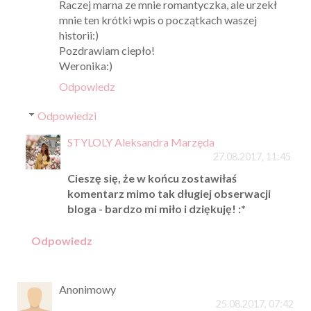
Raczej marna ze mnie romantyczka, ale urzekł
mnie ten krótki wpis o początkach waszej
historii:)
Pozdrawiam ciepło!
Weronika:)
Odpowiedz
Odpowiedzi
STYLOLY Aleksandra Marzęda
27.08.2017, 11:45
Cieszę się, że w końcu zostawiłaś
komentarz mimo tak długiej obserwacji
bloga - bardzo mi miło i dziękuję! :*
Odpowiedz
Anonimowy
25.08.2017, 07:42