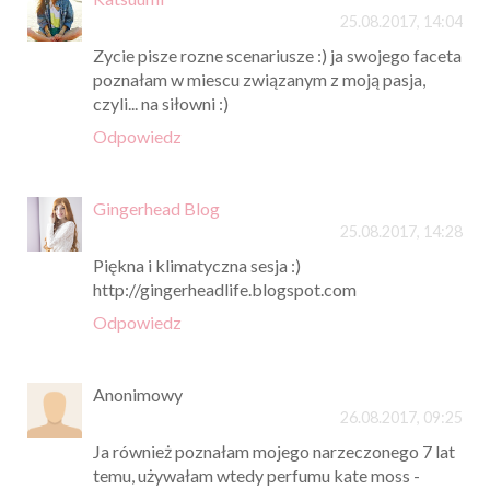
25.08.2017, 14:04
Zycie pisze rozne scenariusze :) ja swojego faceta
poznałam w miescu związanym z moją pasja,
czyli... na siłowni :)
Odpowiedz
Gingerhead Blog
25.08.2017, 14:28
Piękna i klimatyczna sesja :)
http://gingerheadlife.blogspot.com
Odpowiedz
Anonimowy
26.08.2017, 09:25
Ja również poznałam mojego narzeczonego 7 lat
temu, używałam wtedy perfumu kate moss -