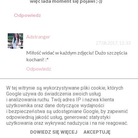
więc lada moment się pojawi ;-))
Odpowiedz
Adstranger
27.08.2017, 12:33
Miłość widać w każdym zdjęciu! Dużo szczęścia
kochani! :*
Odpowiedz
W tej witrynie są wykorzystywane pliki cookie, których
Anonimowy
Google używa do świadczenia swoich usług
27.08.2017, 19:01
i analizowania ruchu. Twój adres IP i nazwa klienta
Piękna sesja ��pozdrawiam
użytkownika oraz dane dotyczące wydajności
i bezpieczeństwa są udostępniane Google, by zapewnić
Odpowiedz
odpowiednią jakość usług, generować statystyki
użytkowania oraz wykrywać nadużycia i na nie reagować.
DOWIEDZ SIĘ WIĘCEJ
AKCEPTUJĘ
Autereme