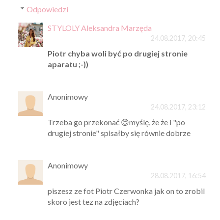
Odpowiedzi
STYLOLY Aleksandra Marzęda
24.08.2017, 20:45
Piotr chyba woli być po drugiej stronie
aparatu ;-))
Anonimowy
24.08.2017, 23:12
Trzeba go przekonać 😊myślę, że że i "po
drugiej stronie" spisałby się równie dobrze
Anonimowy
28.08.2017, 16:54
piszesz ze fot Piotr Czerwonka jak on to zrobil
skoro jest tez na zdjęciach?