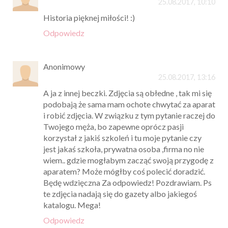
25.08.2017, 10:10
Historia pięknej miłości! :)
Odpowiedz
Anonimowy
25.08.2017, 13:16
A ja z innej beczki. Zdjęcia są obłedne , tak mi się
podobają że sama mam ochote chwytać za aparat
i robić zdjęcia. W związku z tym pytanie raczej do
Twojego męża, bo zapewne oprócz pasji
korzystał z jakiś szkoleń i tu moje pytanie czy
jest jakaś szkoła, prywatna osoba ,firma no nie
wiem.. gdzie mogłabym zacząć swoją przygodę z
aparatem? Może mógłby coś polecić doradzić.
Będę wdzięczna Za odpowiedz! Pozdrawiam. Ps
te zdjęcia nadają się do gazety albo jakiegoś
katalogu. Mega!
Odpowiedz