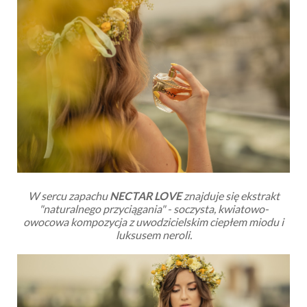
W sercu zapachu
NECTAR LOVE
znajduje się ekstrakt
"naturalnego przyciągania" - soczysta, kwiatowo-
owocowa kompozycja z uwodzicielskim ciepłem miodu i
luksusem neroli.