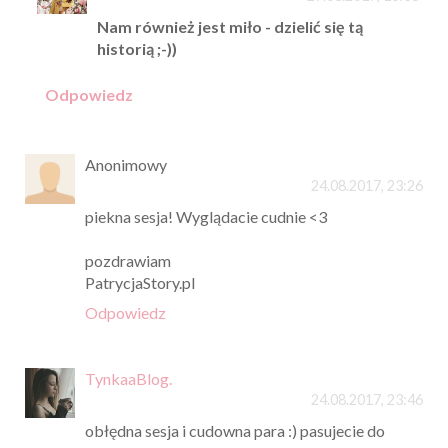
Nam również jest miło - dzielić się tą
historią ;-))
Odpowiedz
Anonimowy
24.08.2017, 23:26
piekna sesja! Wyglądacie cudnie <3
pozdrawiam
PatrycjaStory.pl
Odpowiedz
TynkaaBlog.
24.08.2017, 23:46
obłędna sesja i cudowna para :) pasujecie do