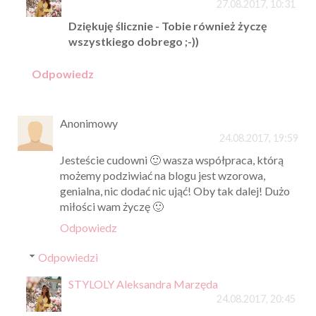
27.08.2017, 10:31
Dziękuję ślicznie - Tobie również życzę
wszystkiego dobrego ;-))
Odpowiedz
Anonimowy
24.08.2017, 19:59
Jesteście cudowni 🙂 wasza współpraca, którą
możemy podziwiać na blogu jest wzorowa,
genialna, nic dodać nic ująć! Oby tak dalej! Dużo
miłości wam życzę 🙂
Odpowiedz
Odpowiedzi
STYLOLY Aleksandra Marzęda
24.08.2017, 20:45