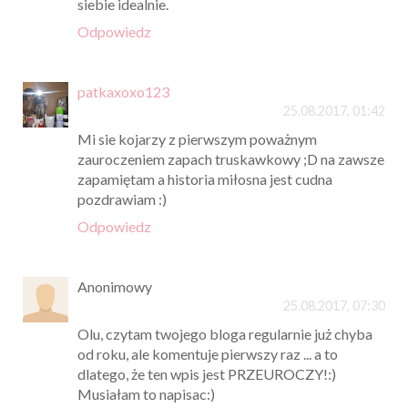
siebie idealnie.
Odpowiedz
patkaxoxo123
25.08.2017, 01:42
Mi sie kojarzy z pierwszym poważnym
zauroczeniem zapach truskawkowy ;D na zawsze
zapamiętam a historia miłosna jest cudna
pozdrawiam :)
Odpowiedz
Anonimowy
25.08.2017, 07:30
Olu, czytam twojego bloga regularnie już chyba
od roku, ale komentuje pierwszy raz ... a to
dlatego, że ten wpis jest PRZEUROCZY!:)
Musiałam to napisac:)