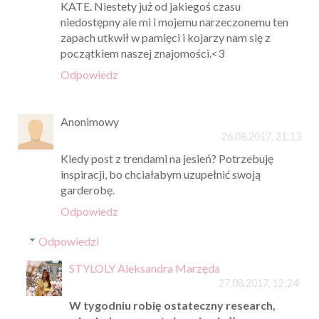
KATE. Niestety już od jakiegoś czasu
niedostępny ale mi i mojemu narzeczonemu ten
zapach utkwił w pamięci i kojarzy nam się z
początkiem naszej znajomości.<3
Odpowiedz
Anonimowy
26.08.2017, 21:13
Kiedy post z trendami na jesień? Potrzebuję
inspiracji, bo chciałabym uzupełnić swoją
garderobę.
Odpowiedz
Odpowiedzi
STYLOLY Aleksandra Marzęda
27.08.2017, 12:24
W tygodniu robię ostateczny research,