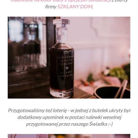
W temacie dekoracji stołów nie sposób nie wspomnieć o
podziękowaniach dla gości weselnych
. Przyznam
szczerze, że w tej kwestii rozważaliśmy kilka opcji -
zależało nam na tym, aby był to drobny upominek, który
będzie nie tylko pamiątką, ale też użytecznym
podarunkiem.
Prezenty ze szkła
to oryginalny upominek na wiele okazji,
więc zdecydowaliśmy się na
buteleczki ze szkła
malowane na kolor biały z opcją personalizacji
z oferty
firmy
SZKLANY DOM
.