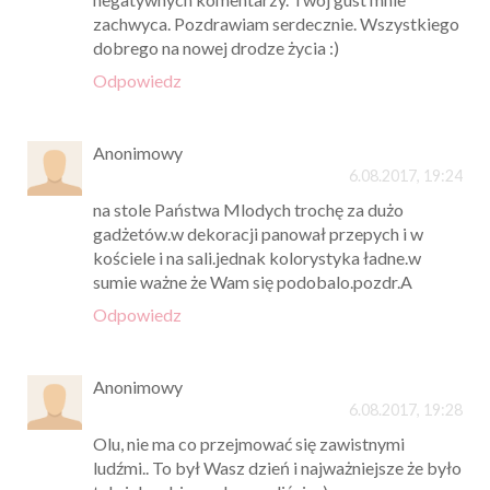
Unknown
6.08.2017, 19:14
Olu jestem pod wrażeniem za każdym razem
kiedy tylko czytam Twoje posty dotyczące
tematyki ślubnej. Dekoracją kościoła zdobyłaś
moje serce. Będzie to za pewne inspiracja dla
stworzenia wystroju na własnym ślubie w
przyszłym roku. Nie rozumiem zupełnie
negatywnych komentarzy. Twój gust mnie
zachwyca. Pozdrawiam serdecznie. Wszystkiego
dobrego na nowej drodze życia :)
Odpowiedz
Anonimowy
6.08.2017, 19:24
na stole Państwa Mlodych trochę za dużo