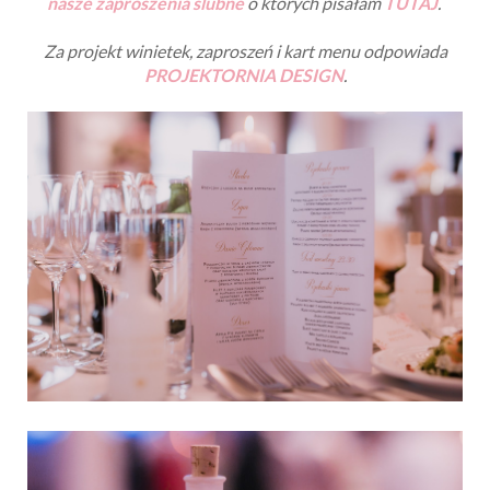
Karta menu również była podobnym stylu co winietki i
nasze zaproszenia ślubne
o których pisałam
TUTAJ
.
Za projekt winietek, zaproszeń i kart menu odpowiada
PROJEKTORNIA DESIGN
.