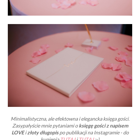
Minimalistyczna, ale efektowna i elegancka księga gości.
Zasypałyście mnie pytaniami o
księgę gości z napisem
LOVE
i
złoty długopis
po publikacji na Instagramie - do
kupienia
TUTAJ
i
TUTAJ
;-)