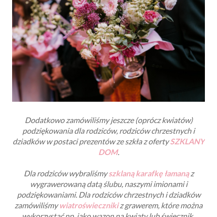
Na
szklanych buteleczkach
po obydwu stronach pojawił
się złoty grawer z serduszkiem, podziękowaniami, datą
ślubu i naszymi imionami w nawiązaniu do kolorów
przewodnich ślubu i wesela.