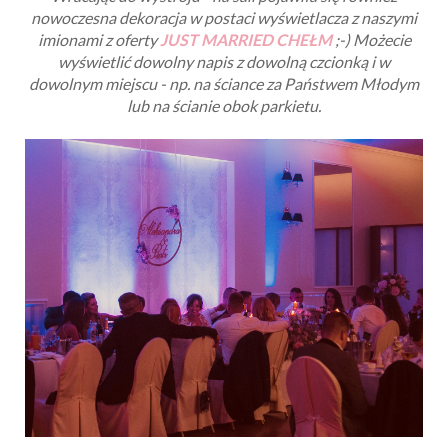
Wracając do wystroju - na sali pojawiła się również
nowoczesna dekoracja w postaci wyświetlacza z naszymi
imionami z oferty
JUST MARRIED CHEŁM
;-) Możecie
wyświetlić dowolny napis z dowolną czcionką i w
dowolnym miejscu - np. na ściance za Państwem Młodym
lub na ścianie obok parkietu.