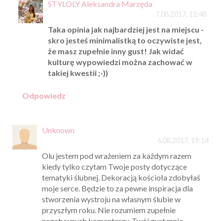
Anonimowy
7.08.2017, 11:30
Myślę, że nikt tutaj nie jest zawistny bo to nie o
to chodzi :). Ludzie wyrażają swoje zdanie i
mają do tego prawo. Dla mnie wystrój sali
podobnie jak wystrój Kościoła ładnie ale
wszystkiego za dużo. Wynika to pewnie z
mojego minimalizmu ; )
STYLOLY Aleksandra Marzęda
7.08.2017, 11:48
Taka opinia jak najbardziej jest na miejscu -
skro jesteś minimalistką to oczywiste jest,
że masz zupełnie inny gust! Jak widać
kulturę wypowiedzi można zachować w
takiej kwestii ;-))
Odpowiedz