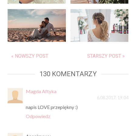
TAGI TEMATYCZNE
#BUKIET ŚLUBNY
#SUKIENKA ŚLUBNA
#SUKNIA ŚLUBNA KORONKA
#SUKNIE ŚLUBNE 2017
#ŚLUB
#ŚLUBNE INSPIRACJE
ZOBACZ RÓWNIEŻ
« NOWSZY POST
STARSZY POST »