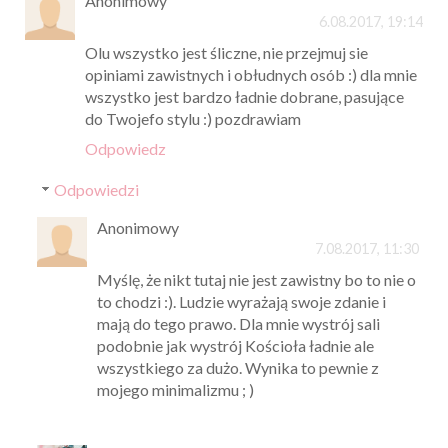
130 KOMENTARZY
Magda Aftyka
6.08.2017, 19:04
napis LOVE przepiękny :)
Odpowiedz
Anonimowy
6.08.2017, 19:14
Olu wszystko jest śliczne, nie przejmuj sie
opiniami zawistnych i obłudnych osób :) dla mnie
wszystko jest bardzo ładnie dobrane, pasujące
do Twojefo stylu :) pozdrawiam
Odpowiedz
Odpowiedzi