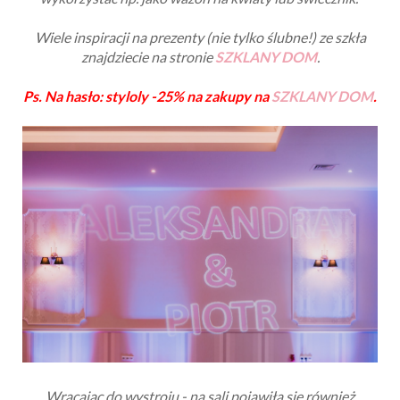
Dodatkowo zamówiliśmy jeszcze (oprócz kwiatów)
podziękowania dla rodziców, rodziców chrzestnych i
dziadków w postaci prezentów ze szkła z oferty
SZKLANY
DOM
.
Dla rodziców wybraliśmy
szklaną karafkę łamaną
z
wygrawerowaną datą ślubu, naszymi imionami i
podziękowaniami.
Dla rodziców chrzestnych i dziadków
zamówiliśmy
wiatroświeczniki
z grawerem, które można
wykorzystać np. jako wazon na kwiaty lub świecznik.
Wiele inspiracji na prezenty (nie tylko ślubne!) ze szkła
znajdziecie na stronie
SZKLANY DOM
.
Ps. Na hasło: styloly -25% na zakupy na
SZKLANY DOM
.