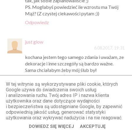
gadżetów.w dekoracji panował przepych i w
kościele i na sali.jednak kolorystyka ładne.w
sumie ważne że Wam się podobalo.pozdr.A
Odpowiedz
Anonimowy
6.08.2017, 19:28
Olu, nie ma co przejmować się zawistnymi
ludźmi.. To był Wasz dzień i najważniejsze że było
tak, jak sobie zaplanowaliście ;)
PS. Mogłabyś powiedzieć ile wzrostu ma Twój
W tej witrynie są wykorzystywane pliki cookie, których
Mąż? (Z czystej ciekawości pytam ;))
Google używa do świadczenia swoich usług
i analizowania ruchu. Twój adres IP i nazwa klienta
Odpowiedz
użytkownika oraz dane dotyczące wydajności
i bezpieczeństwa są udostępniane Google, by zapewnić
odpowiednią jakość usług, generować statystyki
just glow
użytkowania oraz wykrywać nadużycia i na nie reagować.
6.08.2017, 19:31
DOWIEDZ SIĘ WIĘCEJ
AKCEPTUJĘ
kochana jestem tego samego zdania i uważam, ze