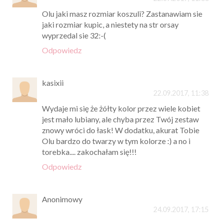
Olu jaki masz rozmiar koszuli? Zastanawiam sie
jaki rozmiar kupic, a niestety na str orsay
wyprzedal sie 32:-(
Odpowiedz
kasixii
22.09.2017, 11:38
Wydaje mi się że żółty kolor przez wiele kobiet
jest mało lubiany, ale chyba przez Twój zestaw
znowy wróci do łask! W dodatku, akurat Tobie
Olu bardzo do twarzy w tym kolorze :) a no i
torebka.... zakochałam się!!!
Odpowiedz
Anonimowy
24.09.2017, 17:15