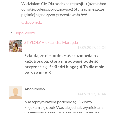
Widziałam Cię Olu podczas tej sesji. :) (aż miałam
ochotę podejść porozmawiać) Stylizacja jeszcze
piękniej się na żywo prezentowała ❤❤
Odpowiedz
Odpowiedzi
STYLOLY Aleksandra Marzęda
13.09.2017, 22:34
Szkoda, że nie podeszłaś - rozmawiam z
każdą osobą, która ma odwagę podejść
przyznać się, że śledzi bloga ;-)) To dla mnie
bardzo miłe ;-))
Anonimowy
14.09.2017, 07:44
Następnym razem podchodzę! :) 2 razy
kręciłam się obok Was ale jednak wymieklam.
Codziennie śledzę Twojego bloga i insta, bo