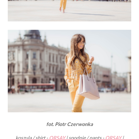
fot. Piotr Czerwonka
koszula / shirt -
ORSAY
| spodnie / pants -
ORSAY
|