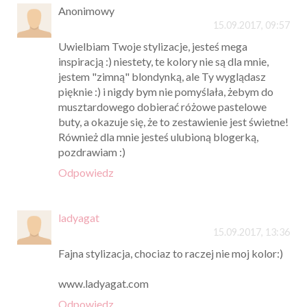
Anonimowy
15.09.2017, 09:57
Uwielbiam Twoje stylizacje, jesteś mega
inspiracją :) niestety, te kolory nie są dla mnie,
jestem "zimną" blondynką, ale Ty wyglądasz
pięknie :) i nigdy bym nie pomyślała, żebym do
musztardowego dobierać różowe pastelowe
buty, a okazuje się, że to zestawienie jest świetne!
Również dla mnie jesteś ulubioną blogerką,
pozdrawiam :)
Odpowiedz
ladyagat
15.09.2017, 13:36
Fajna stylizacja, chociaz to raczej nie moj kolor:)
www.ladyagat.com
Odpowiedz