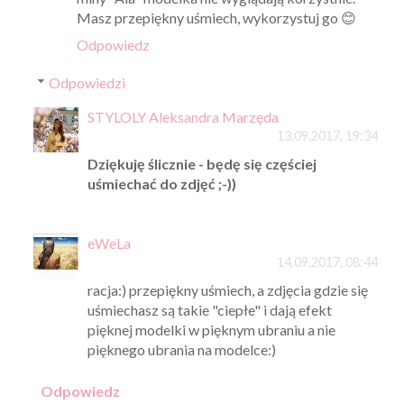
Masz przepiękny uśmiech, wykorzystuj go 😊
Odpowiedz
Odpowiedzi
STYLOLY Aleksandra Marzęda
13.09.2017, 19:34
Dziękuję ślicznie - będę się częściej
uśmiechać do zdjęć ;-))
eWeLa
14.09.2017, 08:44
racja:) przepiękny uśmiech, a zdjęcia gdzie się
uśmiechasz są takie "ciepłe" i dają efekt
pięknej modelki w pięknym ubraniu a nie
pięknego ubrania na modelce:)
Odpowiedz