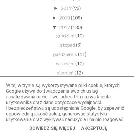
2019
(93)
►
2018
(108)
►
2017
(130)
▼
grudzień
(10)
listopad
(9)
październik
(11)
wrzesień
(10)
sierpień
(12)
lipiec
(12)
W tej witrynie są wykorzystywane pliki cookie, których
czerwiec
(7)
Google używa do świadczenia swoich usług
i analizowania ruchu. Twój adres IP i nazwa klienta
maj
(10)
użytkownika oraz dane dotyczące wydajności
i bezpieczeństwa są udostępniane Google, by zapewnić
kwiecień
(9)
odpowiednią jakość usług, generować statystyki
marzec
(13)
użytkowania oraz wykrywać nadużycia i na nie reagować.
luty
(13)
DOWIEDZ SIĘ WIĘCEJ
AKCEPTUJĘ