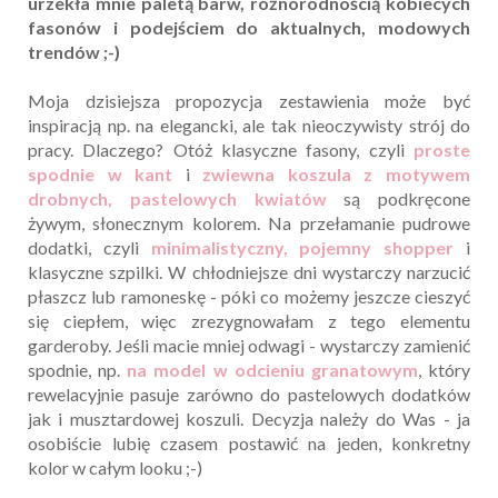
urzekła mnie paletą barw, różnorodnością kobiecych
fasonów i podejściem do aktualnych, modowych
trendów ;-)
Moja dzisiejsza propozycja zestawienia może być
inspiracją np. na elegancki, ale tak nieoczywisty strój do
pracy. Dlaczego? Otóż klasyczne fasony, czyli
proste
spodnie w kant
i
zwiewna koszula z motywem
drobnych, pastelowych kwiatów
są podkręcone
żywym, słonecznym kolorem. Na przełamanie pudrowe
dodatki, czyli
minimalistyczny, pojemny shopper
i
klasyczne szpilki. W chłodniejsze dni wystarczy narzucić
płaszcz lub ramoneskę - póki co możemy jeszcze cieszyć
się ciepłem, więc zrezygnowałam z tego elementu
garderoby. Jeśli macie mniej odwagi - wystarczy zamienić
spodnie, np.
na model w odcieniu granatowym
, który
rewelacyjnie pasuje zarówno do pastelowych dodatków
jak i musztardowej koszuli. Decyzja należy do Was - ja
osobiście lubię czasem postawić na jeden, konkretny
kolor w całym looku ;-)