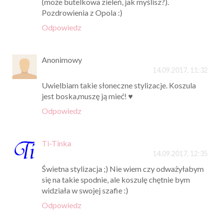
(może butelkowa zieleń, jak myślisz?).
Pozdrowienia z Opola :)
Odpowiedz
Anonimowy
14.09.2017, 11:32
Uwielbiam takie słoneczne stylizacje. Koszula
jest boska,muszę ją mieć! ♥
Odpowiedz
Ti-Tinka
14.09.2017, 12:35
Świetna stylizacja ;) Nie wiem czy odważyłabym
się na takie spodnie, ale koszulę chętnie bym
widziała w swojej szafie :)
Odpowiedz