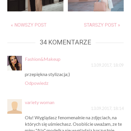
« NOWSZY POST
STARSZY POST »
34 KOMENTARZE
Fashion&Makeup
13.09.2017, 18:09
przepiękna stylizacja;)
Odpowiedz
variety woman
13.09.2017, 18:14
Olu! Wyglądasz fenomenalnie na zdjęciach, na
których się uśmiechasz. Osobiście uważam, ze te
miny "Ala" modelka nie wyglądają korzystnie.