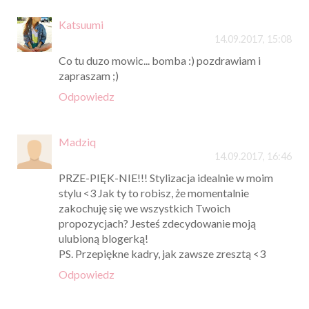
Katsuumi
14.09.2017, 15:08
Co tu duzo mowic... bomba :) pozdrawiam i
zapraszam ;)
Odpowiedz
Madziq
14.09.2017, 16:46
PRZE-PIĘK-NIE!!! Stylizacja idealnie w moim
stylu <3 Jak ty to robisz, że momentalnie
zakochuję się we wszystkich Twoich
propozycjach? Jesteś zdecydowanie moją
ulubioną blogerką!
PS. Przepiękne kadry, jak zawsze zresztą <3
Odpowiedz