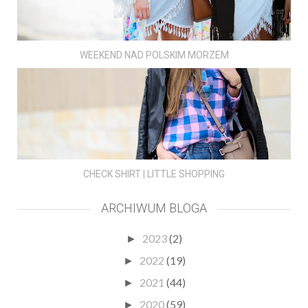
WEEKEND NAD POLSKIM MORZEM
CHECK SHIRT | LITTLE SHOPPING
ARCHIWUM BLOGA
2023
(2)
►
2022
(19)
►
2021
(44)
►
2020
(59)
►