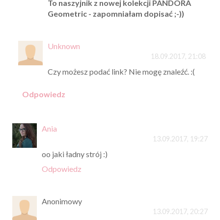
To naszyjnik z nowej kolekcji PANDORA
Geometric - zapomniałam dopisać ;-))
Unknown
18.09.2017, 21:08
Czy możesz podać link? Nie mogę znaleźć. :(
Odpowiedz
Ania
13.09.2017, 19:27
oo jaki ładny strój :)
Odpowiedz
Anonimowy
13.09.2017, 20:27