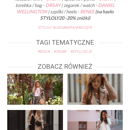
torebka / bag -
ORSAY
| zegarek / watch -
DANIEL
WELLINGTON
| szpilki / heels -
RENEE
(na hasło
STYLOLY20 -20% zniżki)
STYLOLY ALEKSANDRA MARZĘDA
TAGI TEMATYCZNE
#MODA
#ORSAY
#STYLIZACJE
ZOBACZ RÓWNIEŻ