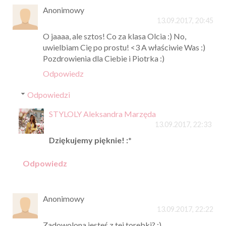
Anonimowy
13.09.2017, 20:45
O jaaaa, ale sztos! Co za klasa Olcia :) No,
uwielbiam Cię po prostu! <3 A właściwie Was :)
Pozdrowienia dla Ciebie i Piotrka :)
Odpowiedz
Odpowiedzi
STYLOLY Aleksandra Marzęda
13.09.2017, 22:33
Dziękujemy pięknie! :*
Odpowiedz
Anonimowy
13.09.2017, 22:22
Zadowolona jesteś z tej torebki? :)