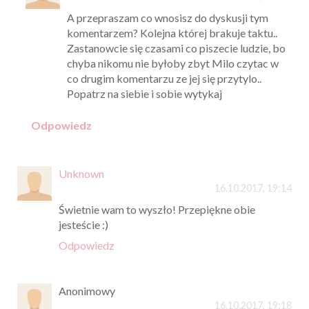
A przepraszam co wnosisz do dyskusji tym
komentarzem? Kolejna której brakuje taktu..
Zastanowcie się czasami co piszecie ludzie, bo
chyba nikomu nie byłoby zbyt Milo czytac w
co drugim komentarzu ze jej się przytylo..
Popatrz na siebie i sobie wytykaj
Odpowiedz
Unknown
16.10.2017, 19:14
Świetnie wam to wyszło! Przepiękne obie
jesteście :)
Odpowiedz
Anonimowy
16.10.2017, 19:18