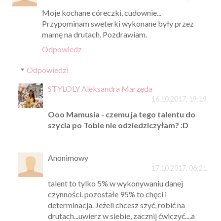
Moje kochane córeczki, cudownie...
Przypominam sweterki wykonane były przez
mamę na drutach. Pozdrawiam.
Odpowiedz
Odpowiedzi
STYLOLY Aleksandra Marzęda
16.10.2017, 19:19
Ooo Mamusia - czemu ja tego talentu do
szycia po Tobie nie odziedziczyłam? :D
Anonimowy
17.10.2017, 06:21
talent to tylko 5% w wykonywaniu danej
czynności. pozostałe 95% to chęci i
determinacja. Jeżeli chcesz szyć, robić na
drutach...uwierz w siebie, zacznij ćwiczyć....a