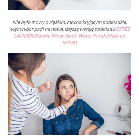
Nie było mowy o ciężkim, mocno kryjącym podkładzie,
więc wybór padł na nową, lżejszą wersję podkładu
ESTÉE
LAUDER
Double Wear Nude Water Fresh Makeup
SPF30
.