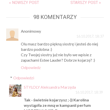
« NOWSZY POST
STARSZY POST »
98 KOMENTARZY
Anonimowy
16.10.2017, 18:37
Olu masz bardzo piękną siostrę i jesteś do niej
bardzo podobna :)
Czy Twojej siostry już nie było we wpisie z
zapachami Estee Lauder? Dobrze kojarzę? :)
Odpowiedz
Odpowiedzi
STYLOLY Aleksandra Marzęda
16.10.2017, 18:39
Tak - świetnie kojarzysz ;-)) Karolina
wystąpiła ze mną w kampanii perfum