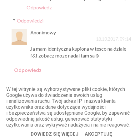
Odpowiedz
Odpowiedzi
Anonimowy
18.10.2017, 09:14
Ja mam identyczna kupiona w tesco na dziale
f&f zobacz moze nadal tam sa☺
Odpowiedz
W tej witrynie są wykorzystywane pliki cookie, których
Werka ;)
Google używa do świadczenia swoich usług
16.10.2017, 20:22
i analizowania ruchu. Twój adres IP i nazwa klienta
użytkownika oraz dane dotyczące wydajności
Otworzenie zdjęcia z dzieciństwa to coś
i bezpieczeństwa są udostępniane Google, by zapewnić
wspaniałego ;) widać że się stałaś piękniejsza i
odpowiednią jakość usług, generować statystyki
okrąglejsza :) jak to mówią - "Kochanego ciała
użytkowania oraz wykrywać nadużycia i na nie reagować.
nigdy za wiele." I jest więcej do przytulania ;) Mąż
DOWIEDZ SIĘ WIĘCEJ
AKCEPTUJĘ
za pewne z tego się cieszy ;) Nie przejmuj się,