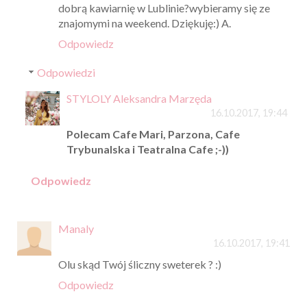
dobrą kawiarnię w Lublinie?wybieramy się ze
znajomymi na weekend. Dziękuję:) A.
Odpowiedz
Odpowiedzi
STYLOLY Aleksandra Marzęda
16.10.2017, 19:44
Polecam Cafe Mari, Parzona, Cafe
Trybunalska i Teatralna Cafe ;-))
Odpowiedz
Manaly
16.10.2017, 19:41
Olu skąd Twój śliczny sweterek ? :)
Odpowiedz