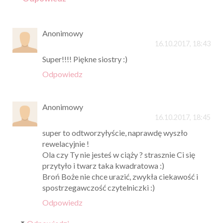
Anonimowy
16.10.2017, 18:43
Super!!!! Piękne siostry :)
Odpowiedz
Anonimowy
16.10.2017, 18:45
super to odtworzyłyście, naprawdę wyszło
rewelacyjnie !
Ola czy Ty nie jesteś w ciąży ? strasznie Ci się
przytyło i twarz taka kwadratowa :)
Broń Boże nie chce urazić, zwykła ciekawość i
spostrzegawczość czytelniczki :)
Odpowiedz