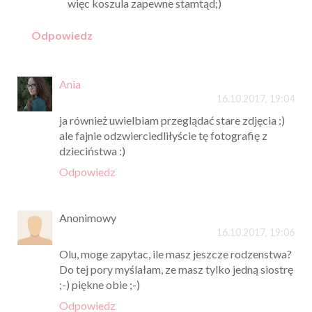
więc koszula zapewne stamtąd;)
Odpowiedz
Ania
16.10.2017, 19:04
ja również uwielbiam przeglądać stare zdjęcia :)
ale fajnie odzwierciedliłyście tę fotografię z
dzieciństwa :)
Odpowiedz
Anonimowy
16.10.2017, 19:06
Olu, moge zapytac, ile masz jeszcze rodzenstwa?
Do tej pory myślałam, ze masz tylko jedną siostrę
;-) piękne obie ;-)
Odpowiedz