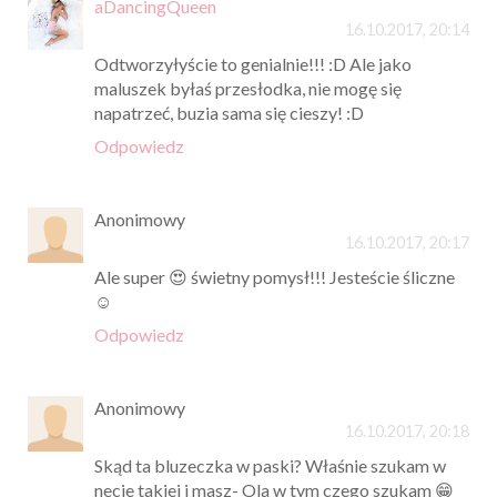
aDancingQueen
16.10.2017, 20:14
Odtworzyłyście to genialnie!!! :D Ale jako
maluszek byłaś przesłodka, nie mogę się
napatrzeć, buzia sama się cieszy! :D
Odpowiedz
Anonimowy
16.10.2017, 20:17
Ale super 😍 świetny pomysł!!! Jesteście śliczne
☺
Odpowiedz
Anonimowy
16.10.2017, 20:18
Skąd ta bluzeczka w paski? Właśnie szukam w
necie takiej i masz- Ola w tym czego szukam 😁