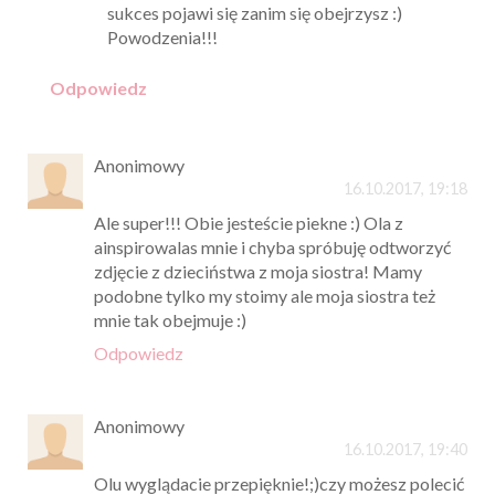
sukces pojawi się zanim się obejrzysz :)
Powodzenia!!!
Odpowiedz
Anonimowy
16.10.2017, 19:18
Ale super!!! Obie jesteście piekne :) Ola z
ainspirowalas mnie i chyba spróbuję odtworzyć
zdjęcie z dzieciństwa z moja siostra! Mamy
podobne tylko my stoimy ale moja siostra też
mnie tak obejmuje :)
Odpowiedz
Anonimowy
16.10.2017, 19:40
Olu wyglądacie przepięknie!;)czy możesz polecić