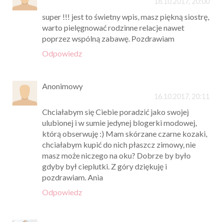
16.10.2017, 20:00
super !!! jest to świetny wpis, masz piękną siostrę,
warto pielęgnować rodzinne relacje nawet
poprzez wspólną zabawę. Pozdrawiam
Odpowiedz
Anonimowy
16.10.2017, 20:11
Chciałabym się Ciebie poradzić jako swojej
ulubionej i w sumie jedynej blogerki modowej,
którą obserwuję :) Mam skórzane czarne kozaki,
chciałabym kupić do nich płaszcz zimowy, nie
masz może niczego na oku? Dobrze by było
gdyby był cieplutki. Z góry dziękuję i
pozdrawiam. Ania
Odpowiedz