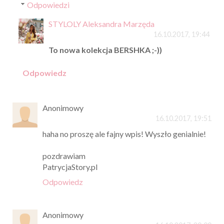
Odpowiedzi
STYLOLY Aleksandra Marzęda
16.10.2017, 19:44
To nowa kolekcja BERSHKA ;-))
Odpowiedz
Anonimowy
16.10.2017, 19:51
haha no proszę ale fajny wpis! Wyszło genialnie!
pozdrawiam
PatrycjaStory.pl
Odpowiedz
Anonimowy