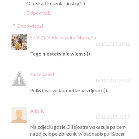
Ola, skąd koszula siostry? :)
Odpowiedz
Odpowiedzi
STYLOLY Aleksandra Marzęda
16.10.2017, 19:12
Tego niestety nie wiem ;-))
karoliczek!
16.10.2017, 20:32
Pull&bear widac metke na zdjeciu :))
Ania K
16.10.2017, 21:55
Na zdjeciu gdzie Oli siostra wskazuje palcem
na zdjecie po zbliżeniu widać napis pull&bear