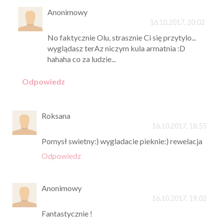
Anonimowy
16.10.2017, 20:02
No faktycznie Olu, strasznie Ci się przytylo...
wyglądasz terAz niczym kula armatnia :D
hahaha co za ludzie...
Odpowiedz
Roksana
16.10.2017, 18:55
Pomysł swietny:) wygladacie pieknie:) rewelacja
Odpowiedz
Anonimowy
16.10.2017, 19:02
Fantastycznie !