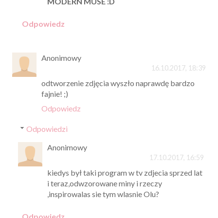
MODERN MUSE :D
Odpowiedz
Anonimowy
16.10.2017, 18:39
odtworzenie zdjęcia wyszło naprawdę bardzo
fajnie! ;)
Odpowiedz
Odpowiedzi
Anonimowy
17.10.2017, 16:59
kiedys był taki program w tv zdjecia sprzed lat
i teraz,odwzorowane miny i rzeczy
,inspirowalas sie tym wlasnie Olu?
Odpowiedz