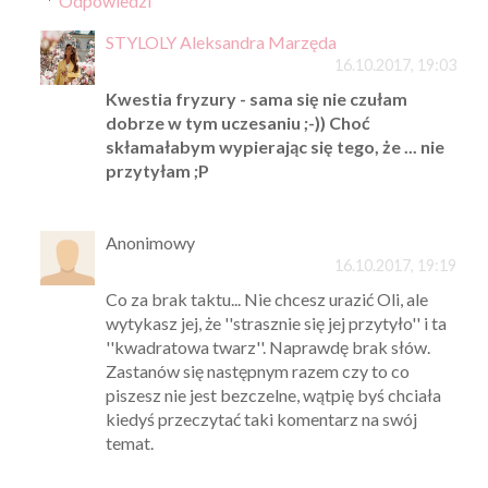
Odpowiedzi
STYLOLY Aleksandra Marzęda
16.10.2017, 19:03
Kwestia fryzury - sama się nie czułam
dobrze w tym uczesaniu ;-)) Choć
skłamałabym wypierając się tego, że ... nie
przytyłam ;P
Anonimowy
16.10.2017, 19:19
Co za brak taktu... Nie chcesz urazić Oli, ale
wytykasz jej, że ''strasznie się jej przytyło'' i ta
''kwadratowa twarz''. Naprawdę brak słów.
Zastanów się następnym razem czy to co
piszesz nie jest bezczelne, wątpię byś chciała
kiedyś przeczytać taki komentarz na swój
temat.