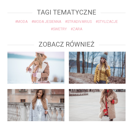
TAGI TEMATYCZNE
#MODA
#MODA JESIENNA
#STRADIVARIUS
#STYLIZACJE
#SWETRY
#ZARA
ZOBACZ RÓWNIEŻ