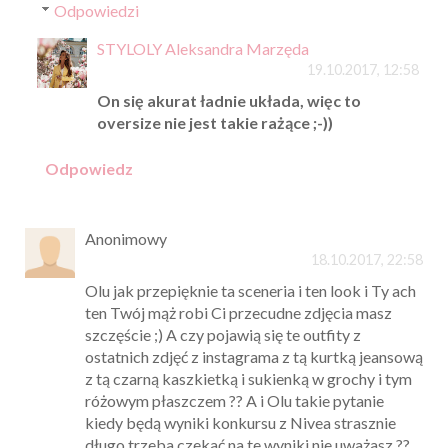
Odpowiedzi
STYLOLY Aleksandra Marzęda
19.10.2017, 12:58
On się akurat ładnie układa, więc to
oversize nie jest takie rażące ;-))
Odpowiedz
Anonimowy
18.10.2017, 22:58
Olu jak przepięknie ta sceneria i ten look i Ty ach
ten Twój mąż robi Ci przecudne zdjęcia masz
szczęście ;) A czy pojawią się te outfity z
ostatnich zdjęć z instagrama z tą kurtką jeansową
z tą czarną kaszkietką i sukienką w grochy i tym
różowym płaszczem ?? A i Olu takie pytanie
kiedy będą wyniki konkursu z Nivea strasznie
długo trzeba czekać na te wyniki nie uważasz ??