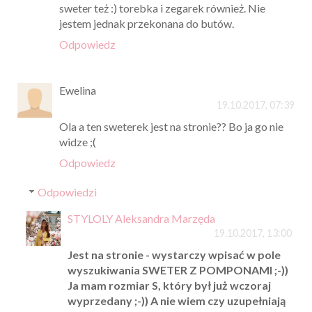
sweter też :) torebka i zegarek również. Nie
jestem jednak przekonana do butów.
Odpowiedz
Ewelina
19.10.2017, 07:39
Ola a ten sweterek jest na stronie?? Bo ja go nie
widze ;(
Odpowiedz
Odpowiedzi
STYLOLY Aleksandra Marzęda
19.10.2017, 13:00
Jest na stronie - wystarczy wpisać w pole
wyszukiwania SWETER Z POMPONAMI ;-))
Ja mam rozmiar S, który był już wczoraj
wyprzedany ;-)) A nie wiem czy uzupełniają