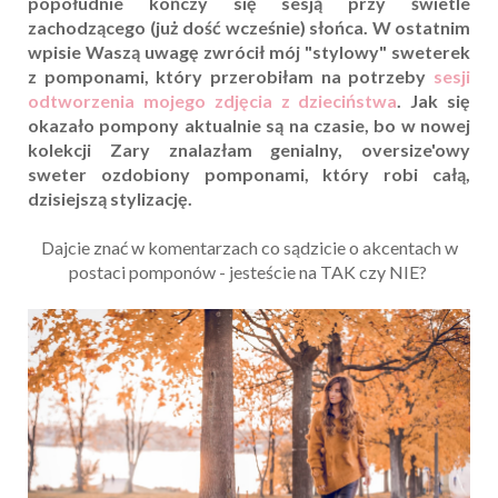
popołudnie kończy się sesją przy świetle
zachodzącego (już dość wcześnie) słońca.
W ostatnim
wpisie Waszą uwagę zwrócił mój "stylowy" sweterek
z pomponami, który przerobiłam na potrzeby
sesji
odtworzenia mojego zdjęcia z dzieciństwa
. Jak się
okazało pompony aktualnie są na czasie, bo w nowej
kolekcji Zary znalazłam genialny, oversize'owy
sweter ozdobiony pomponami, który robi całą,
dzisiejszą stylizację.
Dajcie znać w komentarzach co sądzicie o akcentach w
postaci pomponów - jesteście na TAK czy NIE?