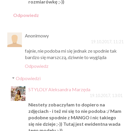
rozmiarówkę ;-))
Odpowiedz
Anonimowy
19.10.2017, 11:21
fajnie, nie podoba mi się jednak ze spodnie tak
bardzo się marszczą, dziwnie to wygląda
Odpowiedz
Odpowiedzi
STYLOLY Aleksandra Marzęda
19.10.2017, 13:01
Niestety zobaczyłam to dopiero na
zdjęciach - i też mi się to nie podoba :/ Mam
podobne spodnie z MANGO i nic takiego
się nie dzieje ;-)) Tutaj jest ewidentna wada
tego modelu ;-))