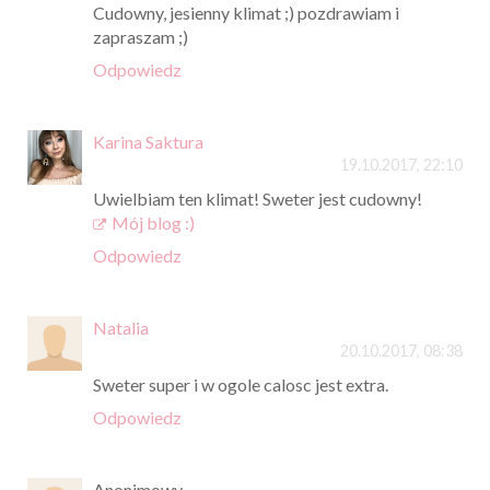
Cudowny, jesienny klimat ;) pozdrawiam i
zapraszam ;)
Odpowiedz
Karina Saktura
19.10.2017, 22:10
Uwielbiam ten klimat! Sweter jest cudowny!
Mój blog :)
Odpowiedz
Natalia
20.10.2017, 08:38
Sweter super i w ogole calosc jest extra.
Odpowiedz
Anonimowy