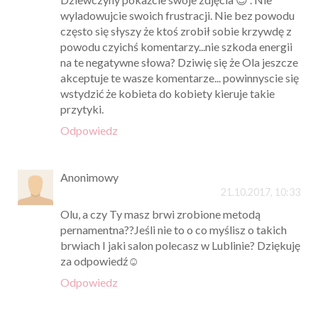
wyladowujcie swoich frustracji. Nie bez powodu
często się słyszy że ktoś zrobił sobie krzywdę z
powodu czyichś komentarzy...nie szkoda energii
na te negatywne słowa? Dziwię się że Ola jeszcze
akceptuje te wasze komentarze... powinnyscie się
wstydzić że kobieta do kobiety kieruje takie
przytyki.
Odpowiedz
Anonimowy
21.10.2017, 10:33
Olu, a czy Ty masz brwi zrobione metodą
pernamentna??Jeśli nie to o co myślisz o takich
brwiach I jaki salon polecasz w Lublinie? Dziękuję
za odpowiedź☺
Odpowiedz