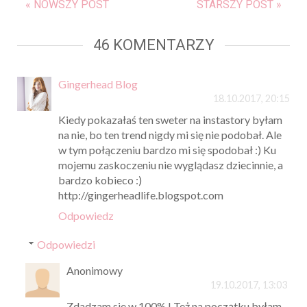
« NOWSZY POST
STARSZY POST »
46 KOMENTARZY
Gingerhead Blog
18.10.2017, 20:15
Kiedy pokazałaś ten sweter na instastory byłam
na nie, bo ten trend nigdy mi się nie podobał. Ale
w tym połączeniu bardzo mi się spodobał :) Ku
mojemu zaskoczeniu nie wyglądasz dziecinnie, a
bardzo kobieco :)
http://gingerheadlife.blogspot.com
Odpowiedz
Odpowiedzi
Anonimowy
19.10.2017, 13:03
Zdadzam sie w 100% ! Też na początku byłam