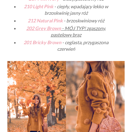
210 Light Pink
- ciepły, wpadający lekko w
brzoskwinię jasny róż
212 Natural Pink
- brzoskwiniowy róż
202 Grey Brown
- MÓJ TYP! zgaszony,
pastelowy brąz
201 Bricky Brown
- ceglasta, przygaszona
czerwień