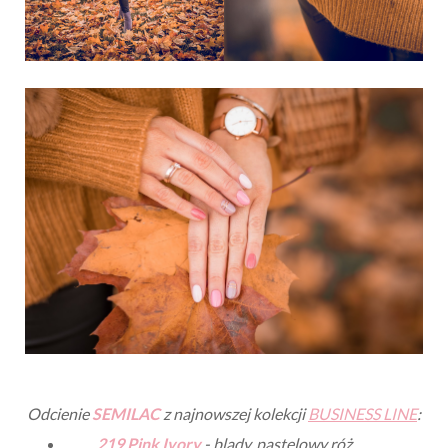
Odcienie
SEMILAC
z najnowszej kolekcji
BUSINESS LINE
:
219 Pink Ivory
- blady, pastelowy róż