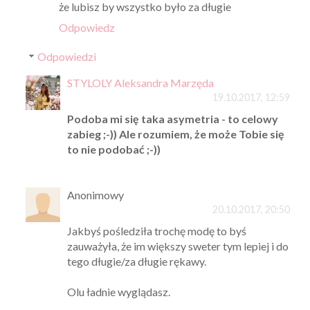
że lubisz by wszystko było za długie
Odpowiedz
Odpowiedzi
STYLOLY Aleksandra Marzęda
19.10.2017, 12:59
Podoba mi się taka asymetria - to celowy
zabieg ;-)) Ale rozumiem, że może Tobie się
to nie podobać ;-))
Anonimowy
20.10.2017, 20:50
Jakbyś pośledziła trochę modę to byś
zauważyła, że im większy sweter tym lepiej i do
tego długie/za długie rękawy.
Olu ładnie wyglądasz.