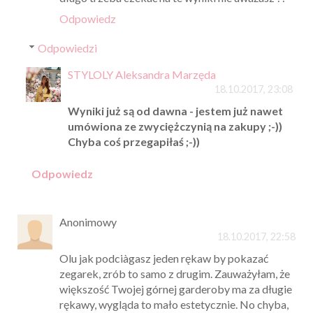
Odpowiedz
Odpowiedzi
STYLOLY Aleksandra Marzęda
18.10.2017, 23:08
Wyniki już są od dawna - jestem już nawet
umówiona ze zwyciężczynią na zakupy ;-))
Chyba coś przegapiłaś ;-))
Odpowiedz
Anonimowy
18.10.2017, 22:58
Olu jak podciàgasz jeden rękaw by pokazać
zegarek, zrób to samo z drugim. Zauważyłam, że
większość Twojej górnej garderoby ma za długie
rękawy, wygląda to mało estetycznie. No chyba,