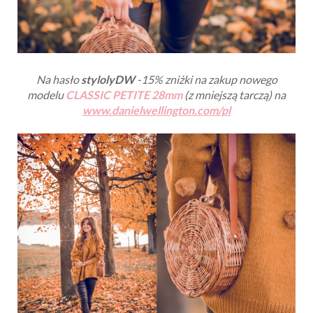
Na hasło
stylolyDW
-15% zniżki na zakup nowego
modelu
CLASSIC PETITE 28mm
(z mniejszą tarczą) na
www.danielwellington.com/pl