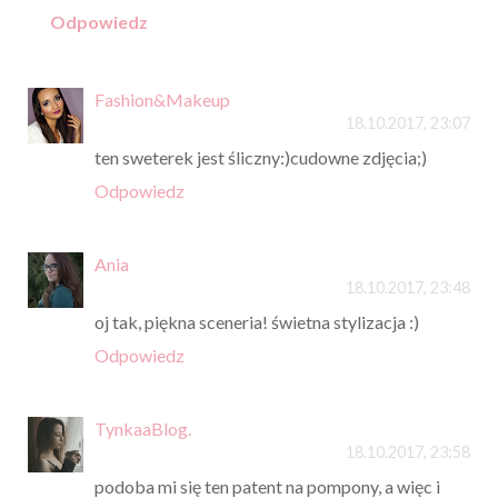
Odpowiedz
Fashion&Makeup
18.10.2017, 23:07
ten sweterek jest śliczny:)cudowne zdjęcia;)
Odpowiedz
Ania
18.10.2017, 23:48
oj tak, piękna sceneria! świetna stylizacja :)
Odpowiedz
TynkaaBlog.
18.10.2017, 23:58
podoba mi się ten patent na pompony, a więc i