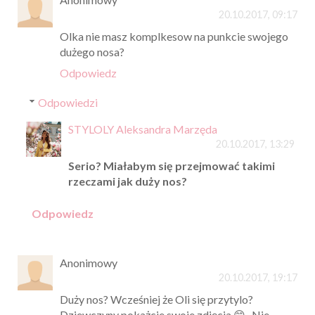
20.10.2017, 09:17
Olka nie masz komplkesow na punkcie swojego
dużego nosa?
Odpowiedz
Odpowiedzi
STYLOLY Aleksandra Marzęda
20.10.2017, 13:29
Serio? Miałabym się przejmować takimi
rzeczami jak duży nos?
Odpowiedz
Anonimowy
20.10.2017, 19:17
Duży nos? Wcześniej że Oli się przytylo?
Dziewczyny pokażcie swoje zdjęcia 😊 . Nie