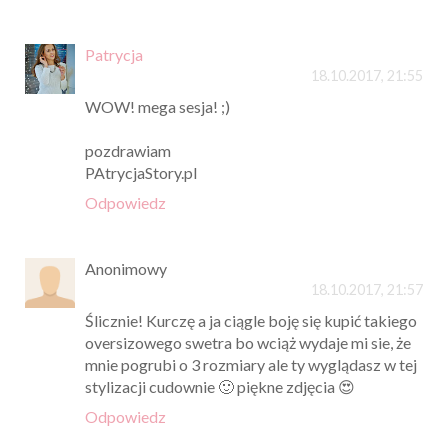
Patrycja
18.10.2017, 21:55
WOW! mega sesja! ;)
pozdrawiam
PAtrycjaStory.pl
Odpowiedz
Anonimowy
18.10.2017, 21:57
Ślicznie! Kurczę a ja ciągle boję się kupić takiego
oversizowego swetra bo wciąż wydaje mi sie, że
mnie pogrubi o 3 rozmiary ale ty wyglądasz w tej
stylizacji cudownie 🙂 piękne zdjęcia 😍
Odpowiedz