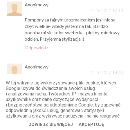
Anonimowy
21.10.2017, 12:13
Pompony sa fajnym urozmaiceniem jesli nie sa
zbyt wielkie- wtedy jestem na tak. Bardzo
podoba mi sie kolor sweterka- piekny, miodowy
odcien. Przyjemna stylizacja :)
Odpowiedz
Anonimowy
21.10.2017, 14:38
Przepiękna - sceneria, stylizacja, i cala Ty. Aż mi
W tej witrynie są wykorzystywane pliki cookie, których
się ciepło zrobiło jak patrzę na te fotki. Taka
Google używa do świadczenia swoich usług
i analizowania ruchu. Twój adres IP i nazwa klienta
jesień kocham, ale jesień od kilku lat stała sie
użytkownika oraz dane dotyczące wydajności
moją ulubioną porą roku :)
i bezpieczeństwa są udostępniane Google, by zapewnić
odpowiednią jakość usług, generować statystyki
użytkowania oraz wykrywać nadużycia i na nie reagować.
pozdrawiam,
DOWIEDZ SIĘ WIĘCEJ
AKCEPTUJĘ
drisska