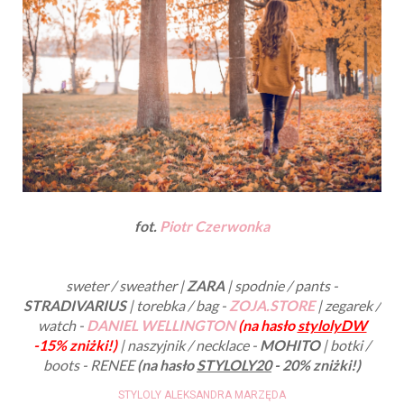
fot.
Piotr Czerwonka
sweter / sweather |
ZARA
| spodnie / pants -
STRADIVARIUS
| torebka / bag -
ZOJA.STORE
| zegarek /
watch -
DANIEL WELLINGTON
(na hasło
stylolyDW
-15% zniżki!)
| naszyjnik / necklace -
MOHITO
| botki /
boots - RENEE
(na hasło
STYLOLY20
- 20% zniżki!)
STYLOLY ALEKSANDRA MARZĘDA