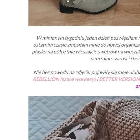
W minionym tygodniu jeden dzień poświęciłam na 
ostatnim czasie zmusiłam mnie do nowej organizacj
płasko na półce (nie wieszajcie swetrów na wieszakac
neutralne szarości i beże
Nie bez powodu na zdjęciu pojawiły się moje ulubi
REBELLION (szare workery)
i
BETTER VERSION (c
zn