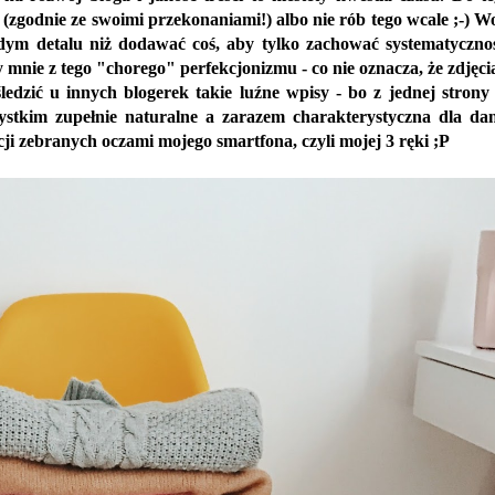
 (zgodnie ze swoimi przekonaniami!) albo nie rób tego wcale ;-) W
dym detalu niż dodawać coś, aby tylko zachować systematyczno
 mnie z tego "chorego" perfekcjonizmu - co nie oznacza, że zdjęci
śledzić u innych blogerek takie luźne wpisy - bo z jednej strony
ystkim zupełnie naturalne a zarazem charakterystyczna dla da
cji zebranych oczami mojego smartfona, czyli mojej 3 ręki ;P