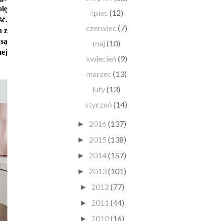
olę
lipiec
(12)
ść.
czerwiec
(7)
a z
 są
maj
(10)
nej
kwiecień
(9)
marzec
(13)
luty
(13)
styczeń
(14)
2016
(137)
►
2015
(138)
►
2014
(157)
►
2013
(101)
►
2012
(77)
►
2011
(44)
►
2010
(16)
►