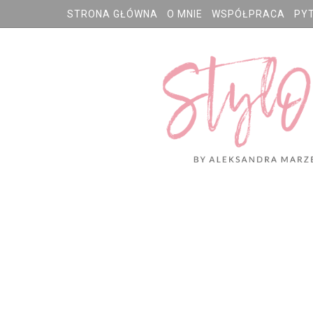
STRONA GŁÓWNA
O MNIE
WSPÓŁPRACA
PY