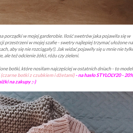
porządki w mojej garderobie. Ilość swetrów jaka pojawiła się w
i przestrzeni w mojej szafie - swetry najlepiej trzymać ułożone na
h, aby się nie rozciągały!). Jak widać pojawiły się u mnie nie tylk
, ale też odcienie żółci, różu czy zieleni.
one botki, które nosiłam najczęściej w ostatnich dniach - to model
zarne botki z czubkiem i dżetami)
- na hasło STYLOLY20 - 20
iżki na zakupy ;-)