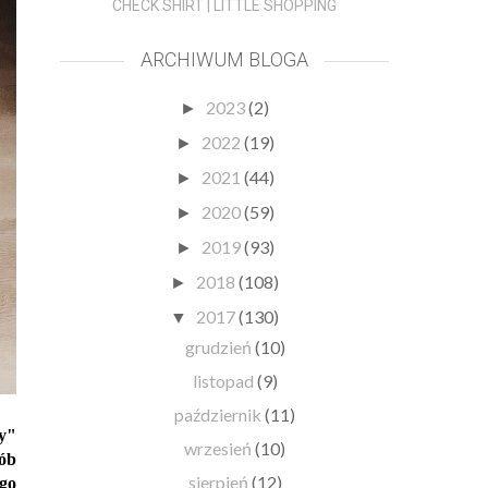
CHECK SHIRT | LITTLE SHOPPING
ARCHIWUM BLOGA
2023
(2)
►
2022
(19)
►
2021
(44)
►
2020
(59)
►
2019
(93)
►
2018
(108)
►
2017
(130)
▼
grudzień
(10)
listopad
(9)
październik
(11)
ty"
wrzesień
(10)
sób
sierpień
(12)
ego