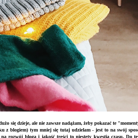
k dużo się dzieje, ale nie zawsze nadążam, żeby pokazać te "momen
ku z blogiem) tym mniej się tutaj udzielam - jest to na swój spo
na rozwój bloga i jakość treści to niestety kwestia czasu. Do t