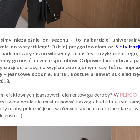
imy niezależnie od sezonu - to najbardziej uniwersalny
znie do wszystkiego! Dzisiaj przygotowałam aż
5 stylizacj
a nadchodzący sezon wiosenny. Jeans jest przykładem tego, 
 możemy go nosić na wiele sposobów. Odpowiednio dobrana pa
izacji do pracy, na wyjście ze znajomymi czy też na imprez
 - jeansowe spodnie, kurtki, koszule a nawet sukienki bę
2018.
zem efektownych jeansowych elementów garderoby? W
PEPCO
;
zestawów wcale nie musi rujnować naszego budżetu a tym sam
tym, aby pokazać jeans w różnych stylach i na różne okazje, w
 gustu ;-)