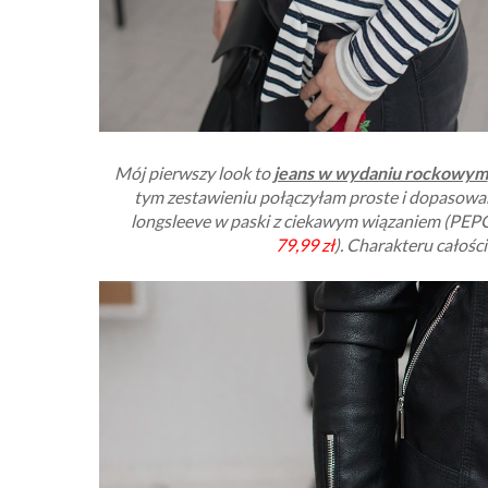
Mój pierwszy look to
jeans w wydaniu rockowym
tym zestawieniu połączyłam proste i dopasowa
longsleeve w paski z ciekawym wiązaniem (PEP
79,99
zł
). Charakteru całości 