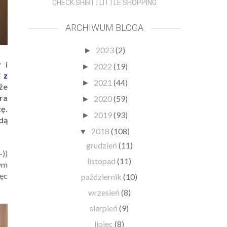
CHECK SHIRT | LITTLE SHOPPING
ARCHIWUM BLOGA
2023
(2)
►
 i
2022
(19)
►
i z
2021
(44)
►
że
ra
2020
(59)
►
ę.
2019
(93)
►
dą
2018
(108)
▼
grudzień
(11)
-))
listopad
(11)
ym
ięc
październik
(10)
wrzesień
(8)
sierpień
(9)
lipiec
(8)