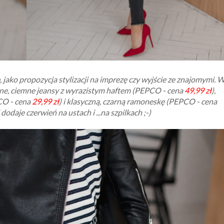
, jako propozycja stylizacji na imprezę czy wyjście ze znajomymi. 
ne, ciemne jeansy z wyrazistym haftem (PEPCO - cena
49,99 zł
),
CO - cena
29,99 zł
) i klasyczną, czarną ramoneskę (PEPCO - cena
dodaje czerwień na ustach i ...na szpilkach ;-)