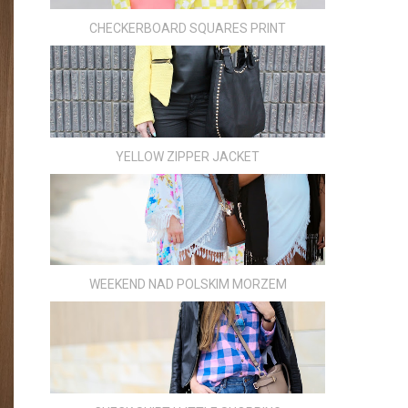
CHECKERBOARD SQUARES PRINT
YELLOW ZIPPER JACKET
WEEKEND NAD POLSKIM MORZEM