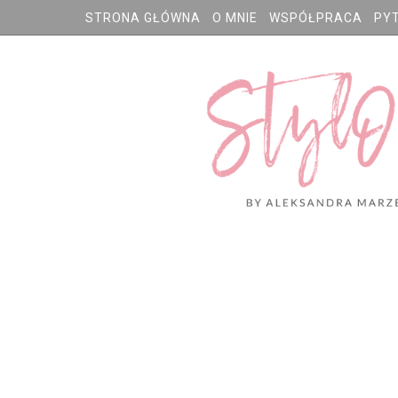
STRONA GŁÓWNA
O MNIE
WSPÓŁPRACA
PY