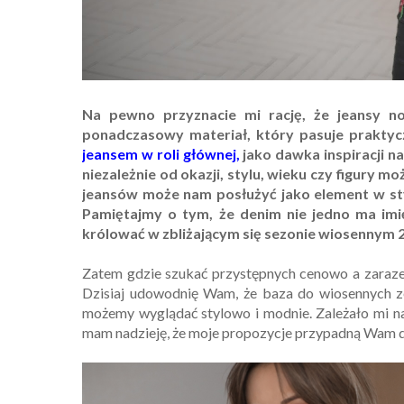
Na pewno przyznacie mi rację, że jeansy nos
ponadczasowy materiał, który pasuje praktyc
jeansem w roli głównej,
jako dawka inspiracji n
niezależnie od okazji, stylu, wieku czy figury
jeansów może nam posłużyć jako element w styl
Pamiętajmy o tym, że denim nie jedno ma imię
królować w zbliżającym się sezonie wiosennym 
Zatem gdzie szukać przystępnych cenowo a zara
Dzisiaj udowodnię Wam, że baza do wiosennych 
możemy wyglądać stylowo i modnie. Zależało mi na 
mam nadzieję, że moje propozycje przypadną Wam do