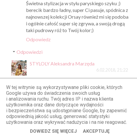
Świetna stylizacja w stylu paryskiego szyku ;)
berecik bardzo ładny, super Ci pasuje, spódnica z
najnowszej kolekcji Orsay również mi się podoba
i ogólnie całość super się zgrywa, a swoją drogą
taki pudrowy róż to Twój kolor;)
Odpowiedz
Odpowiedzi
STYLOLY Aleksandra Marzęda
6.02.2018, 21:22
Zdecydowanie tak - pudrowy to mój
kolorek <3
W tej witrynie są wykorzystywane pliki cookie, których
Google używa do świadczenia swoich usług
i analizowania ruchu. Twój adres IP i nazwa klienta
Odpowiedz
użytkownika oraz dane dotyczące wydajności
i bezpieczeństwa są udostępniane Google, by zapewnić
odpowiednią jakość usług, generować statystyki
Say me Justine
użytkowania oraz wykrywać nadużycia i na nie reagować.
6.02.2018, 18:08
DOWIEDZ SIĘ WIĘCEJ
AKCEPTUJĘ