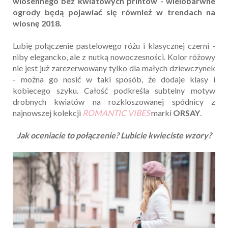
wiosennego bez kwiatowych printów - wielobarwne
ogrody będą pojawiać się również w trendach na
wiosnę 2018.
Lubię połączenie pastelowego różu i klasycznej czerni -
niby elegancko, ale z nutką nowoczesności. Kolor różowy
nie jest już zarezerwowany tylko dla małych dziewczynek
- można go nosić w taki sposób, że dodaje klasy i
kobiecego szyku. Całość podkreśla subtelny motyw
drobnych kwiatów na rozkloszowanej spódnicy z
najnowszej kolekcji
ROMANTIC VIBES
marki
ORSAY
.
Jak oceniacie to połączenie? Lubicie kwieciste wzory?