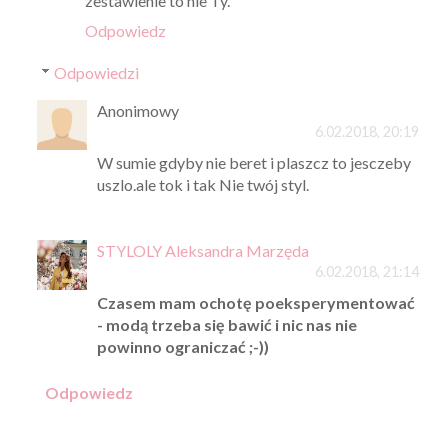
zestawienie to nie Ty.
Odpowiedz
Odpowiedzi
Anonimowy
6.02.2018, 20:19
W sumie gdyby nie beret i plaszcz to jesczeby
uszlo.ale tok i tak Nie twój styl.
STYLOLY Aleksandra Marzęda
6.02.2018, 21:14
Czasem mam ochotę poeksperymentować
- modą trzeba się bawić i nic nas nie
powinno ograniczać ;-))
Odpowiedz