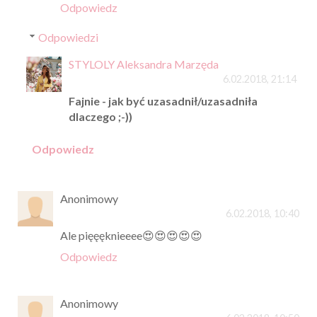
Odpowiedz
Odpowiedzi
STYLOLY Aleksandra Marzęda
6.02.2018, 21:14
Fajnie - jak być uzasadnił/uzasadniła
dlaczego ;-))
Odpowiedz
Anonimowy
6.02.2018, 10:40
Ale pięęęknieeee😍😍😍😍😍
Odpowiedz
Anonimowy