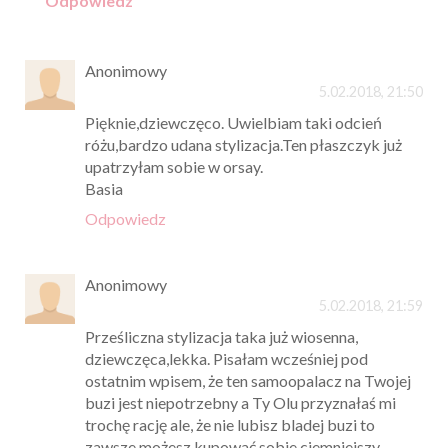
Odpowiedz
Anonimowy
5.02.2018, 21:50
Pięknie,dziewczęco. Uwielbiam taki odcień
różu,bardzo udana stylizacja.Ten płaszczyk już
upatrzyłam sobie w orsay.
Basia
Odpowiedz
Anonimowy
5.02.2018, 21:59
Prześliczna stylizacja taka już wiosenna,
dziewczęca,lekka. Pisałam wcześniej pod
ostatnim wpisem, że ten samoopalacz na Twojej
buzi jest niepotrzebny a Ty Olu przyznałaś mi
trochę rację ale, że nie lubisz bladej buzi to
zawsze możesz kupować sobie ciemniejszy