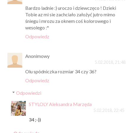
Bardzo ladnie :) uroczo i dziewczęco ! Dzieki
Tobie az mi sie zachciało założyć jutro mimo
śniegu i mrozu za oknem coś kolorowego i
wesolego :*
Odpowiedz
Anonimowy
5.02.2018, 21:48
Olu spódniczka rozmiar 34 czy 36?
Odpowiedz
Odpowiedzi
STYLOLY Aleksandra Marzęda
5.02.2018, 22:45
34 ;-))