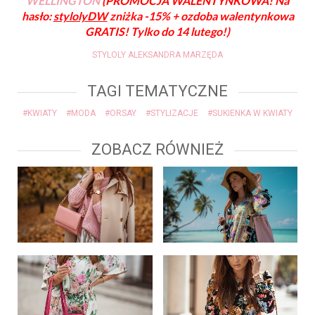
WELLINGTON
(PROMOCJA WALENTYNKOWA! Na
hasło:
stylolyDW
zniżka -15% + ozdoba walentynkowa
GRATIS! Tylko do 14 lutego!)
STYLOLY ALEKSANDRA MARZĘDA
TAGI TEMATYCZNE
#KWIATY
#MODA
#ORSAY
#STYLIZACJE
#SUKIENKA W KWIATY
ZOBACZ RÓWNIEŻ