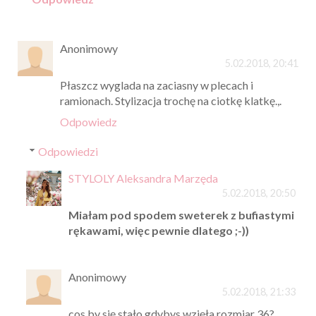
Anonimowy
5.02.2018, 20:41
Płaszcz wyglada na zaciasny w plecach i
ramionach. Stylizacja trochę na ciotkę klatkę.,.
Odpowiedz
Odpowiedzi
STYLOLY Aleksandra Marzęda
5.02.2018, 20:50
Miałam pod spodem sweterek z bufiastymi
rękawami, więc pewnie dlatego ;-))
Anonimowy
5.02.2018, 21:33
cos by się stało gdybys wzięła rozmiar 36?