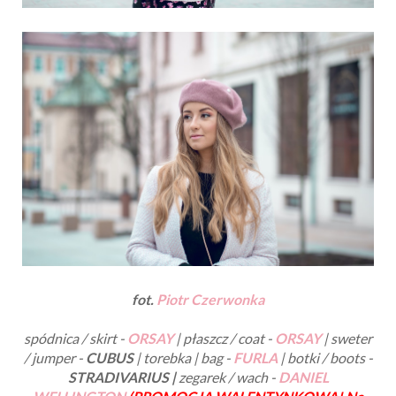
fot.
Piotr Czerwonka
spódnica / skirt -
ORSAY
| płaszcz / coat -
ORSAY
| sweter
/ jumper -
CUBUS
| torebka | bag -
FURLA
| botki / boots -
STRADIVARIUS |
zegarek / wach -
DANIEL