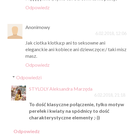
Odpowiedz
Anonimowy
6.02.2018, 12:06
Jak ciotka klotka:p ani to seksowne ani
eleganckie ani kobiece ani dziewczęce:/ taki misz
masz.
Odpowiedz
Odpowiedzi
STYLOLY Aleksandra Marzęda
6.02.2018, 21:18
To dość klasyczne połączenie, tylko motyw
perełek i kwiaty na spódnicy to dość
charakterystyczne elementy ;-))
Odpowiedz