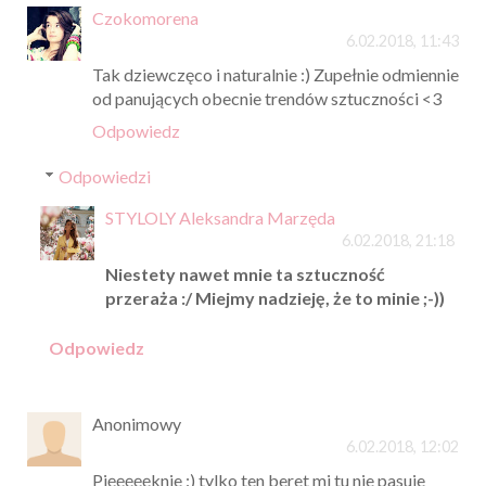
Czokomorena
6.02.2018, 11:43
Tak dziewczęco i naturalnie :) Zupełnie odmiennie
od panujących obecnie trendów sztuczności <3
Odpowiedz
Odpowiedzi
STYLOLY Aleksandra Marzęda
6.02.2018, 21:18
Niestety nawet mnie ta sztuczność
przeraża :/ Miejmy nadzieję, że to minie ;-))
Odpowiedz
Anonimowy
6.02.2018, 12:02
Pięęęęęknie :) tylko ten beret mi tu nie pasuje