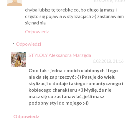
6.02.2018, 10:50
chyba lubisz tę torebkę co, bo długo ją masz i
często się pojawia w stylizacjach :-) zastanawiam
się nad nią
Odpowiedz
Odpowiedzi
STYLOLY Aleksandra Marzęda
6.02.2018, 21:16
Ooo tak - jedna z moich ulubionych i tego
nie da się zaprzeczyć ;-)) Pasuje do wielu
stylizacji o dodaje takiego romantycznego i
kobiecego charakteru <3 Myślę, że nie
masz się co zastanawiać, jeśli masz
podobny styl do mojego ;-))
Odpowiedz