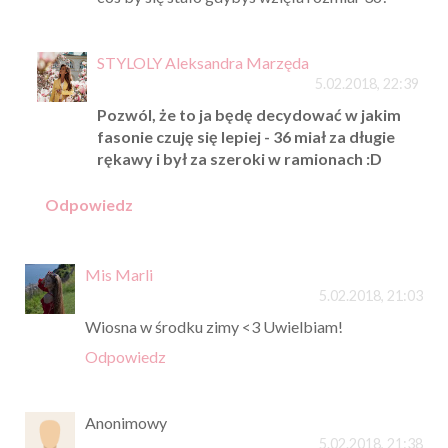
STYLOLY Aleksandra Marzęda
5.02.2018, 22:39
Pozwól, że to ja będę decydować w jakim
fasonie czuję się lepiej - 36 miał za długie
rękawy i był za szeroki w ramionach :D
Odpowiedz
Mis Marli
5.02.2018, 21:03
Wiosna w środku zimy <3 Uwielbiam!
Odpowiedz
Anonimowy
5.02.2018, 21:38