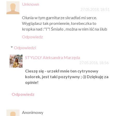
Unknown
27.05.2018, 18:51
Olunia w tym garniturze skradłaś mi serce.
Wyglądasz tak promiennie, torebeczka to
kropka nad :"I"! Śmiało , można w nim iść na ślub
Odpowiedz
Odpowiedzi
STYLOLY Aleksandra Marzęda
27.05.2018, 18:56
Cieszę się - urzekł mnie ten cytrynowy
kolorek, jest taki pozytywny ;-)) Dziękuję za
opinie!
Odpowiedz
Anonimowy