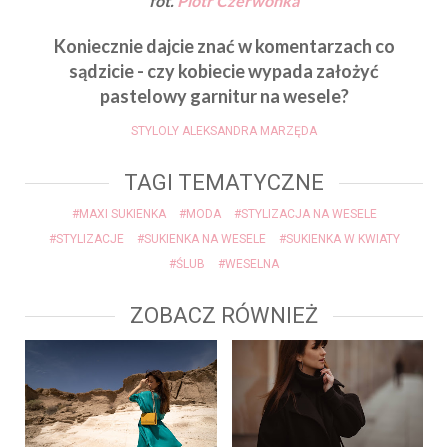
fot.
Piotr Czerwonka
Koniecznie dajcie znać w komentarzach co
sądzicie - czy kobiecie wypada założyć
pastelowy garnitur na wesele?
STYLOLY ALEKSANDRA MARZĘDA
TAGI TEMATYCZNE
#MAXI SUKIENKA
#MODA
#STYLIZACJA NA WESELE
#STYLIZACJE
#SUKIENKA NA WESELE
#SUKIENKA W KWIATY
#ŚLUB
#WESELNA
ZOBACZ RÓWNIEŻ