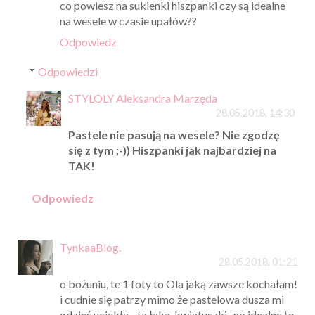
co powiesz na sukienki hiszpanki czy są idealne
na wesele w czasie upałów??
Odpowiedz
Odpowiedzi
STYLOLY Aleksandra Marzęda
28.05.2018, 14:30
Pastele nie pasują na wesele? Nie zgodzę
się z tym ;-)) Hiszpanki jak najbardziej na
TAK!
Odpowiedz
TynkaaBlog.
28.05.2018, 01:21
o bożuniu, te 1 foty to Ola jaką zawsze kochałam!
i cudnie się patrzy mimo że pastelowa dusza mi
gdzieś uciekła... ta łąka, kwiatuszki...no idealne te