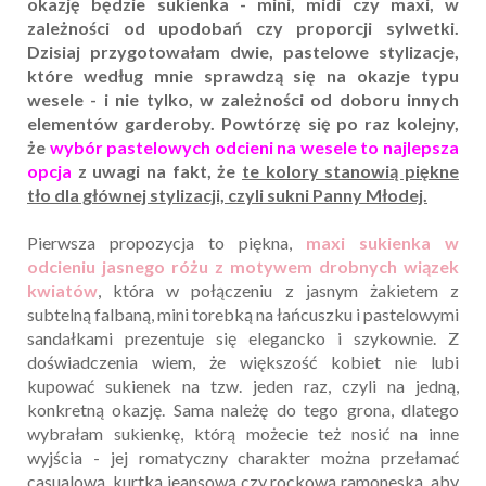
okazję będzie sukienka - mini, midi czy maxi, w
zależności od upodobań czy proporcji sylwetki.
Dzisiaj przygotowałam dwie, pastelowe stylizacje,
które według mnie sprawdzą się na okazje typu
wesele - i nie tylko, w zależności od doboru innych
elementów garderoby. Powtórzę się po raz kolejny,
że
wybór pastelowych odcieni na wesele to najlepsza
opcja
z uwagi na fakt, że
te kolory stanowią piękne
tło dla głównej stylizacji, czyli sukni Panny Młodej.
Pierwsza propozycja to piękna,
maxi sukienka w
odcieniu jasnego różu z motywem drobnych wiązek
kwiatów
, która w połączeniu z jasnym żakietem z
subtelną falbaną, mini torebką na łańcuszku i pastelowymi
sandałkami prezentuje się elegancko i szykownie. Z
doświadczenia wiem, że większość kobiet nie lubi
kupować sukienek na tzw. jeden raz, czyli na jedną,
konkretną okazję. Sama należę do tego grona, dlatego
wybrałam sukienkę, którą możecie też nosić na inne
wyjścia - jej romatyczny charakter można przełamać
casualową, kurtką jeansową czy rockową ramoneską, aby