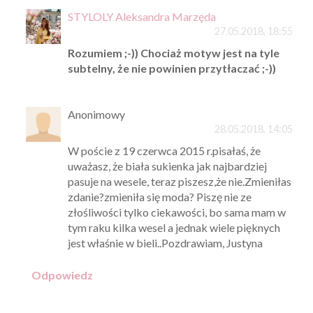
STYLOLY Aleksandra Marzęda
27.05.2018, 18:55
Rozumiem ;-)) Chociaż motyw jest na tyle
subtelny, że nie powinien przytłaczać ;-))
Anonimowy
28.05.2018, 14:05
W poście z 19 czerwca 2015 r.pisałaś, że
uważasz, że biała sukienka jak najbardziej
pasuje na wesele, teraz piszesz,że nie.Zmieniłas
zdanie?zmieniła się moda? Piszę nie ze
złośliwości tylko ciekawości, bo sama mam w
tym raku kilka wesel a jednak wiele pięknych
jest właśnie w bieli..Pozdrawiam, Justyna
Odpowiedz