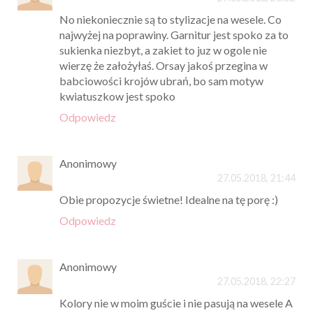
No niekoniecznie są to stylizacje na wesele. Co
najwyżej na poprawiny. Garnitur jest spoko za to
sukienka niezbyt, a zakiet to juz w ogole nie
wierzę że założyłaś. Orsay jakoś przegina w
babciowości krojów ubrań, bo sam motyw
kwiatuszkow jest spoko
Odpowiedz
Anonimowy
27.05.2018, 21:44
Obie propozycje świetne! Idealne na tę porę :)
Odpowiedz
Anonimowy
27.05.2018, 22:27
Kolory nie w moim guście i nie pasują na wesele A