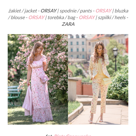
żakiet / jacket -
ORSAY
| spodnie / pants -
ORSAY
| bluzka
/ blouse -
ORSAY
| torebka / bag -
ORSAY
| szpilki / heels -
ZARA