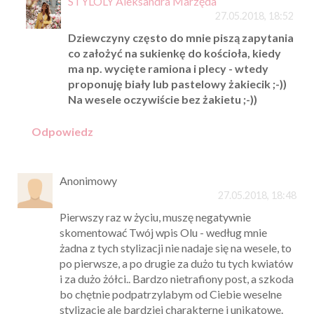
STYLOLY Aleksandra Marzęda
27.05.2018, 18:52
Dziewczyny często do mnie piszą zapytania
co założyć na sukienkę do kościoła, kiedy
ma np. wycięte ramiona i plecy - wtedy
proponuję biały lub pastelowy żakiecik ;-))
Na wesele oczywiście bez żakietu ;-))
Odpowiedz
Anonimowy
27.05.2018, 18:48
Pierwszy raz w życiu, muszę negatywnie
skomentować Twój wpis Olu - według mnie
żadna z tych stylizacji nie nadaje się na wesele, to
po pierwsze, a po drugie za dużo tu tych kwiatów
i za dużo żółci.. Bardzo nietrafiony post, a szkoda
bo chętnie podpatrzylabym od Ciebie weselne
stylizacje ale bardziej charakterne i unikatowe.