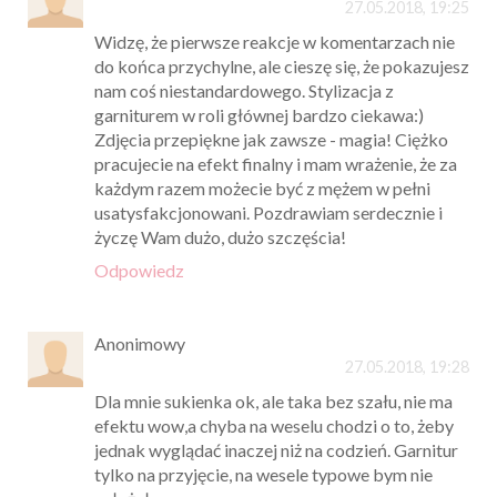
27.05.2018, 19:25
Widzę, że pierwsze reakcje w komentarzach nie
do końca przychylne, ale cieszę się, że pokazujesz
nam coś niestandardowego. Stylizacja z
garniturem w roli głównej bardzo ciekawa:)
Zdjęcia przepiękne jak zawsze - magia! Ciężko
pracujecie na efekt finalny i mam wrażenie, że za
każdym razem możecie być z mężem w pełni
usatysfakcjonowani. Pozdrawiam serdecznie i
życzę Wam dużo, dużo szczęścia!
Odpowiedz
Anonimowy
27.05.2018, 19:28
Dla mnie sukienka ok, ale taka bez szału, nie ma
efektu wow,a chyba na weselu chodzi o to, żeby
jednak wyglądać inaczej niż na codzień. Garnitur
tylko na przyjęcie, na wesele typowe bym nie