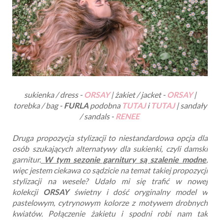
sukienka / dress -
ORSAY
| żakiet / jacket -
ORSAY
|
torebka / bag -
FURLA
podobna
TUTAJ
i
TUTAJ
| sandały
/ sandals -
RENEE
Druga propozycja stylizacji to niestandardowa opcja dla
osób szukających alternatywy dla sukienki, czyli damski
garnitur.
W tym sezonie garnitury są szalenie modne
,
więc jestem ciekawa co sądzicie na temat takiej propozycji
stylizacji na wesele? Udało mi się trafić w nowej
kolekcji
ORSAY
świetny i dość oryginalny model w
pastelowym, cytrynowym kolorze z motywem drobnych
kwiatów. Połączenie żakietu i spodni robi nam tak