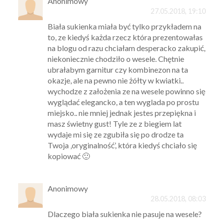
Anonimowy
27.05.2018, 19:10
Biała sukienka miała być tylko przykładem na
to, ze kiedyś każda rzecz która prezentowałas
na blogu od razu chciałam desperacko zakupić,
niekoniecznie chodziło o wesele. Chętnie
ubrałabym garnitur czy kombinezon na ta
okazje, ale na pewno nie żółty w kwiatki..
wychodze z założenia ze na wesele powinno się
wyglądać elegancko, a ten wyglada po prostu
miejsko.. nie mniej jednak jestes przepiękna i
masz świetny gust! Tyle ze z biegiem lat
wydaje mi się ze zgubiła się po drodze ta
Twoja ‚oryginalność’, która kiedyś chciało się
kopiować 🙂
Anonimowy
28.05.2018, 08:03
Dlaczego biała sukienka nie pasuje na wesele?