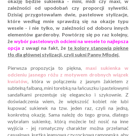
okazję będzie sukienka - mini, midi czy maxi, w
zależności od upodobań czy proporcji sylwetki.
Dzisiaj przygotowałam dwie, pastelowe stylizacje,
które według mnie sprawdzą się na okazje typu
wesele - i nie tylko, w zależności od doboru innych
elementów garderoby. Powtórzę się po raz kolejny,
że
wybór pastelowych odcieni na wesele to najlepsza
opcja
z uwagi na fakt, że
te kolory stanowią piękne
tło dla głównej stylizacji, czyli sukni Panny Młodej.
Pierwsza propozycja to piękna,
maxi sukienka w
odcieniu jasnego różu z motywem drobnych wiązek
kwiatów
, która w połączeniu z jasnym żakietem z
subtelną falbaną, mini torebką na łańcuszku i pastelowymi
sandałkami prezentuje się elegancko i szykownie. Z
doświadczenia wiem, że większość kobiet nie lubi
kupować sukienek na tzw. jeden raz, czyli na jedną,
konkretną okazję. Sama należę do tego grona, dlatego
wybrałam sukienkę, którą możecie też nosić na inne
wyjścia - jej romatyczny charakter można przełamać
casualową, kurtką jeansową czy rockową ramoneską, aby