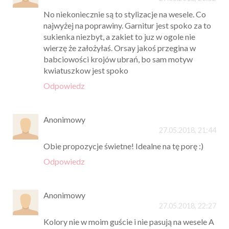
No niekoniecznie są to stylizacje na wesele. Co
najwyżej na poprawiny. Garnitur jest spoko za to
sukienka niezbyt, a zakiet to juz w ogole nie
wierzę że założyłaś. Orsay jakoś przegina w
babciowości krojów ubrań, bo sam motyw
kwiatuszkow jest spoko
Odpowiedz
Anonimowy
27.05.2018, 21:44
Obie propozycje świetne! Idealne na tę porę :)
Odpowiedz
Anonimowy
27.05.2018, 22:27
Kolory nie w moim guście i nie pasują na wesele A