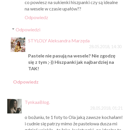
co powiesz na sukienki hiszpanki czy są idealne
na wesele w czasie upałów??
Odpowiedz
Odpowiedzi
STYLOLY Aleksandra Marzęda
28.05.2018, 14:30
Pastele nie pasują na wesele? Nie zgodzę
się z tym ;-)) Hiszpanki jak najbardziej na
TAK!
Odpowiedz
TynkaaBlog.
28.05.2018, 01:21
o bożuniu, te 1 foty to Ola jaką zawsze kochałam!
i cudnie się patrzy mimo że pastelowa dusza mi
gdzieś uciekła... ta łąka, kwiatuszki...no idealne te