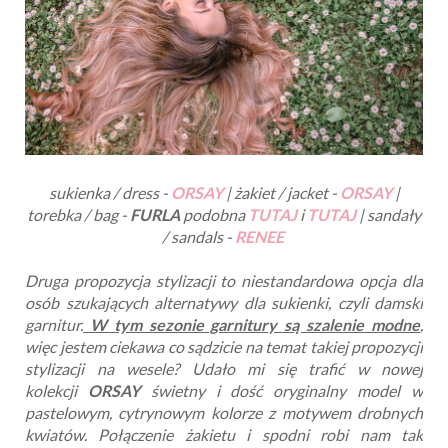
sukienka / dress -
ORSAY
| żakiet / jacket -
ORSAY
|
torebka / bag -
FURLA
podobna
TUTAJ
i
TUTAJ
| sandały
/ sandals -
RENEE
Druga propozycja stylizacji to niestandardowa opcja dla
osób szukających alternatywy dla sukienki, czyli damski
garnitur.
W tym sezonie garnitury są szalenie modne
,
więc jestem ciekawa co sądzicie na temat takiej propozycji
stylizacji na wesele? Udało mi się trafić w nowej
kolekcji
ORSAY
świetny i dość oryginalny model w
pastelowym, cytrynowym kolorze z motywem drobnych
kwiatów. Połączenie żakietu i spodni robi nam tak