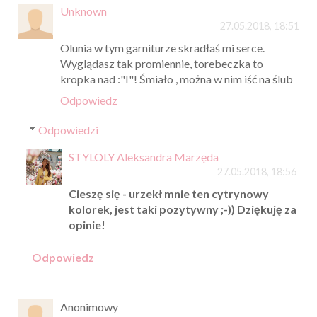
Unknown
27.05.2018, 18:51
Olunia w tym garniturze skradłaś mi serce.
Wyglądasz tak promiennie, torebeczka to
kropka nad :"I"! Śmiało , można w nim iść na ślub
Odpowiedz
Odpowiedzi
STYLOLY Aleksandra Marzęda
27.05.2018, 18:56
Cieszę się - urzekł mnie ten cytrynowy
kolorek, jest taki pozytywny ;-)) Dziękuję za
opinie!
Odpowiedz
Anonimowy