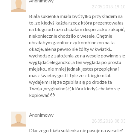
Anonimowy
27.05.2018, 19:10
Biała sukienka miała być tylko przykładem na
to, ze kiedyś każda rzecz która prezentowałas
na blogu od razu chciałam desperacko zakupić,
niekoniecznie chodziło o wesele. Chętnie
ubrałabym garnitur czy kombinezon na ta
okazje, ale na pewno nie żółty w kwiatki..
wychodze z założenia ze na wesele powinno się
wyglądać elegancko, a ten wyglada po prostu
miejsko.. nie mniej jednak jestes przepiękna i
masz świetny gust! Tyle ze z biegiem lat
wydaje mi się ze zgubiła się po drodze ta
Twoja ‚oryginalność’, która kiedyś chciało się
kopiować 🙂
Anonimowy
28.05.2018, 08:03
Dlaczego biała sukienka nie pasuje na wesele?