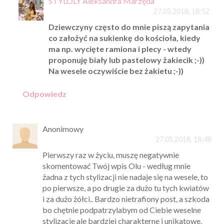
STYLOLY Aleksandra Marzęda
27.05.2018, 18:52
Dziewczyny często do mnie piszą zapytania
co założyć na sukienkę do kościoła, kiedy
ma np. wycięte ramiona i plecy - wtedy
proponuję biały lub pastelowy żakiecik ;-))
Na wesele oczywiście bez żakietu ;-))
Odpowiedz
Anonimowy
27.05.2018, 18:48
Pierwszy raz w życiu, muszę negatywnie
skomentować Twój wpis Olu - według mnie
żadna z tych stylizacji nie nadaje się na wesele, to
po pierwsze, a po drugie za dużo tu tych kwiatów
i za dużo żółci.. Bardzo nietrafiony post, a szkoda
bo chętnie podpatrzylabym od Ciebie weselne
stylizacje ale bardziej charakterne i unikatowe.