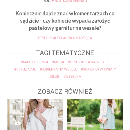
fot.
Piotr Czerwonka
Koniecznie dajcie znać w komentarzach co
sądzicie - czy kobiecie wypada założyć
pastelowy garnitur na wesele?
STYLOLY ALEKSANDRA MARZĘDA
TAGI TEMATYCZNE
#MAXI SUKIENKA
#MODA
#STYLIZACJA NA WESELE
#STYLIZACJE
#SUKIENKA NA WESELE
#SUKIENKA W KWIATY
#ŚLUB
#WESELNA
ZOBACZ RÓWNIEŻ