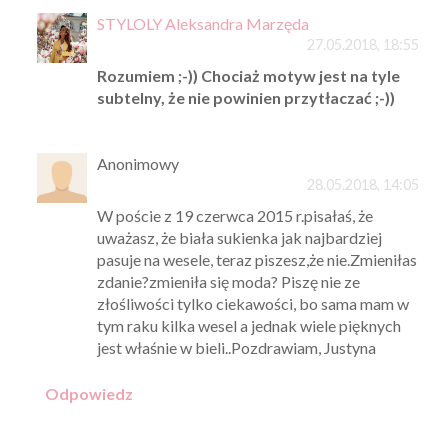
STYLOLY Aleksandra Marzęda
27.05.2018, 18:55
Rozumiem ;-)) Chociaż motyw jest na tyle
subtelny, że nie powinien przytłaczać ;-))
Anonimowy
28.05.2018, 14:05
W poście z 19 czerwca 2015 r.pisałaś, że
uważasz, że biała sukienka jak najbardziej
pasuje na wesele, teraz piszesz,że nie.Zmieniłas
zdanie?zmieniła się moda? Piszę nie ze
złośliwości tylko ciekawości, bo sama mam w
tym raku kilka wesel a jednak wiele pięknych
jest właśnie w bieli..Pozdrawiam, Justyna
Odpowiedz