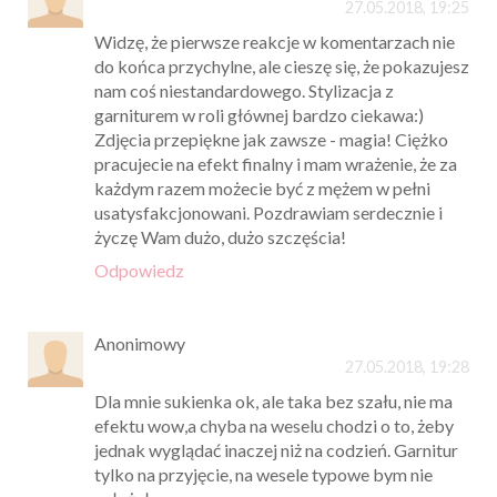
27.05.2018, 19:25
Widzę, że pierwsze reakcje w komentarzach nie
do końca przychylne, ale cieszę się, że pokazujesz
nam coś niestandardowego. Stylizacja z
garniturem w roli głównej bardzo ciekawa:)
Zdjęcia przepiękne jak zawsze - magia! Ciężko
pracujecie na efekt finalny i mam wrażenie, że za
każdym razem możecie być z mężem w pełni
usatysfakcjonowani. Pozdrawiam serdecznie i
życzę Wam dużo, dużo szczęścia!
Odpowiedz
Anonimowy
27.05.2018, 19:28
Dla mnie sukienka ok, ale taka bez szału, nie ma
efektu wow,a chyba na weselu chodzi o to, żeby
jednak wyglądać inaczej niż na codzień. Garnitur
tylko na przyjęcie, na wesele typowe bym nie