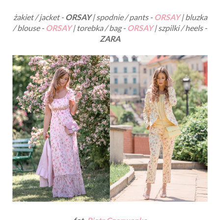
żakiet / jacket -
ORSAY
| spodnie / pants -
ORSAY
| bluzka
/ blouse -
ORSAY
| torebka / bag -
ORSAY
| szpilki / heels -
ZARA