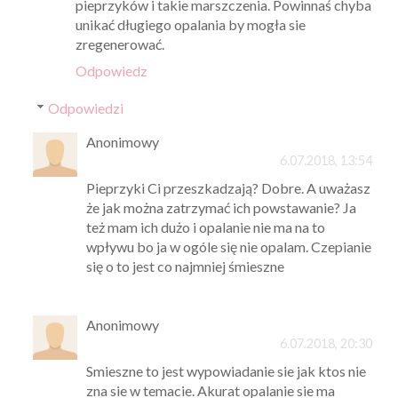
pieprzyków i takie marszczenia. Powinnaś chyba
unikać długiego opalania by mogła sie
zregenerować.
Odpowiedz
Odpowiedzi
Anonimowy
6.07.2018, 13:54
Pieprzyki Ci przeszkadzają? Dobre. A uważasz
że jak można zatrzymać ich powstawanie? Ja
też mam ich dużo i opalanie nie ma na to
wpływu bo ja w ogóle się nie opalam. Czepianie
się o to jest co najmniej śmieszne
Anonimowy
6.07.2018, 20:30
Smieszne to jest wypowiadanie sie jak ktos nie
zna sie w temacie. Akurat opalanie sie ma