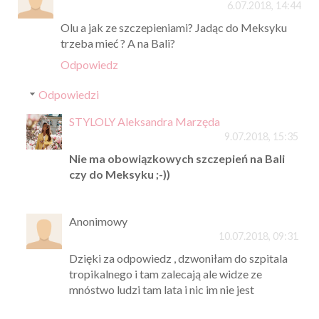
6.07.2018, 14:44
Olu a jak ze szczepieniami? Jadąc do Meksyku
trzeba mieć ? A na Bali?
Odpowiedz
Odpowiedzi
STYLOLY Aleksandra Marzęda
9.07.2018, 15:35
Nie ma obowiązkowych szczepień na Bali
czy do Meksyku ;-))
Anonimowy
10.07.2018, 09:31
Dzięki za odpowiedz , dzwoniłam do szpitala
tropikalnego i tam zalecają ale widze ze
mnóstwo ludzi tam lata i nic im nie jest