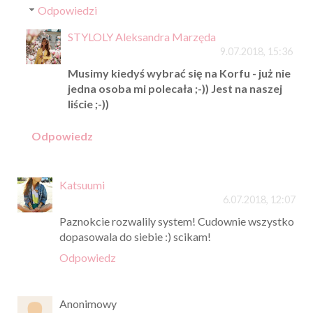
Odpowiedzi
STYLOLY Aleksandra Marzęda
9.07.2018, 15:36
Musimy kiedyś wybrać się na Korfu - już nie
jedna osoba mi polecała ;-)) Jest na naszej
liście ;-))
Odpowiedz
Katsuumi
6.07.2018, 12:07
Paznokcie rozwalily system! Cudownie wszystko
dopasowala do siebie :) scikam!
Odpowiedz
Anonimowy