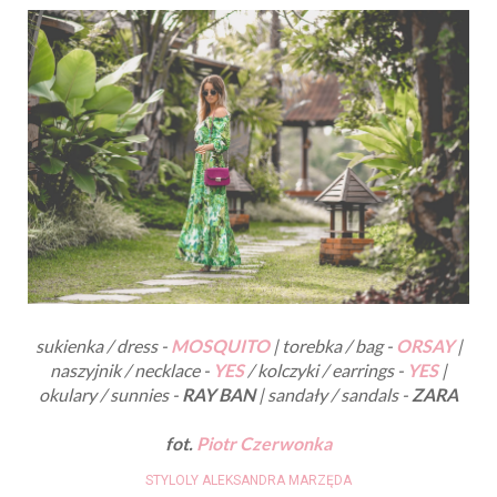
sukienka / dress -
MOSQUITO
| torebka / bag -
ORSAY
|
naszyjnik / necklace -
YES
/ kolczyki / earrings -
YES
|
okulary / sunnies -
RAY BAN
|
sandały / sandals -
ZARA
fot.
Piotr Czerwonka
STYLOLY ALEKSANDRA MARZĘDA