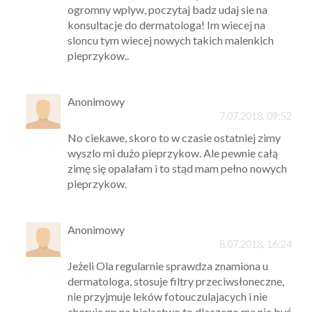
ogromny wplyw, poczytaj badz udaj sie na
konsultacje do dermatologa! Im wiecej na
sloncu tym wiecej nowych takich malenkich
pieprzykow..
Anonimowy
7.07.2018, 09:52
No ciekawe, skoro to w czasie ostatniej zimy
wyszlo mi dużo pieprzykow. Ale pewnie całą
zimę się opalałam i to stąd mam pełno nowych
pieprzykow.
Anonimowy
8.07.2018, 16:24
Jeżeli Ola regularnie sprawdza znamiona u
dermatologa, stosuje filtry przeciwsłoneczne,
nie przyjmuje leków fotouczulajacych i nie
choruje np na bielactwo to dlaczego ma nie być