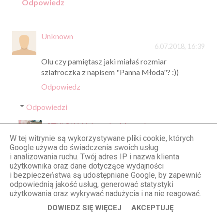
Odpowiedz
Unknown
6.07.2018, 16:39
Olu czy pamiętasz jaki miałaś rozmiar
szlafroczka z napisem "Panna Młoda"? :))
Odpowiedz
Odpowiedzi
STYLOLY Aleksandra Marzęda
9.07.2018, 15:30
W tej witrynie są wykorzystywane pliki cookie, których
Google używa do świadczenia swoich usług
Miałam rozmiar S ;-))
i analizowania ruchu. Twój adres IP i nazwa klienta
użytkownika oraz dane dotyczące wydajności
Odpowiedz
i bezpieczeństwa są udostępniane Google, by zapewnić
odpowiednią jakość usług, generować statystyki
użytkowania oraz wykrywać nadużycia i na nie reagować.
Monika
DOWIEDZ SIĘ WIĘCEJ
AKCEPTUJĘ
6.07.2018, 16:59