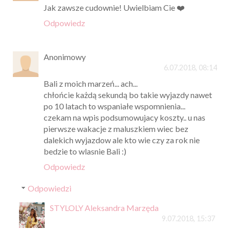
Jak zawsze cudownie! Uwielbiam Cie ❤️
Odpowiedz
Anonimowy
6.07.2018, 08:14
Bali z moich marzeń... ach...
chłońcie każdą sekundą bo takie wyjazdy nawet
po 10 latach to wspaniałe wspomnienia...
czekam na wpis podsumowujacy koszty.. u nas
pierwsze wakacje z maluszkiem wiec bez
dalekich wyjazdow ale kto wie czy za rok nie
bedzie to wlasnie Bali :)
Odpowiedz
Odpowiedzi
STYLOLY Aleksandra Marzęda
9.07.2018, 15:37