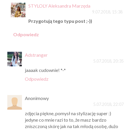
STYLOLY Aleksandra Marzęda
9.07.2018, 15:38
Przygotują tego typu post ;-))
Odpowiedz
Adstranger
5.07.2018, 20:35
jaaaak cudownie! *-*
Odpowiedz
Anonimowy
5.07.2018, 22:07
zdjęcia piękne, pomysł na stylizację super :)
jedyne co mnie razi to to, że masz bardzo
zniszczoną skórę jak na tak młodą osobę, dużo