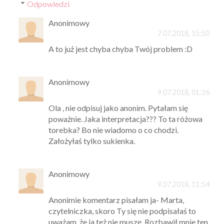
Odpowiedzi
Anonimowy
7.07.2018, 15:50
A to już jest chyba chyba Twój problem :D
Anonimowy
9.07.2018, 01:26
Ola , nie odpisuj jako anonim. Pytałam się
poważnie. Jaka interpretacja??? To ta różowa
torebka? Bo nie wiadomo o co chodzi.
Założyłaś tylko sukienka.
Anonimowy
9.07.2018, 11:54
Anonimie komentarz pisałam ja- Marta,
czytelniczka, skoro Ty się nie podpisałaś to
uważam, że ja też nie muszę. Rozbawił mnie ten