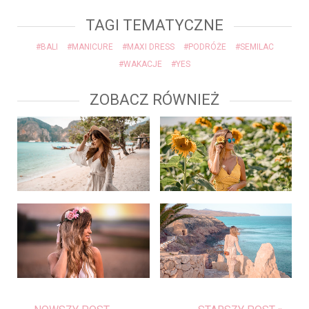
TAGI TEMATYCZNE
#BALI
#MANICURE
#MAXI DRESS
#PODRÓŻE
#SEMILAC
#WAKACJE
#YES
ZOBACZ RÓWNIEŻ