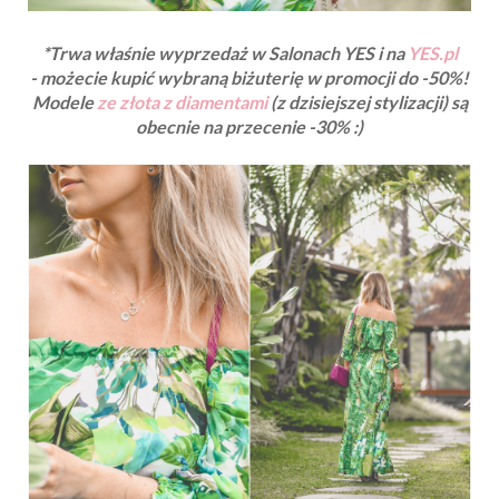
*Trwa właśnie wyprzedaż w Salonach YES i na
YES.pl
-
możecie kupić wybraną biżuterię w promocji do -50%!
Modele
ze złota z diamentami
(z dzisiejszej stylizacji) są
obecnie na przecenie -30% :)