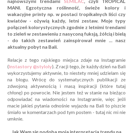
najnowszymi trendami
SEMILAC
, czyli TROPICAL
MANI. Egzotyczna roślinność, świeże kolory i
wakacyjne printy np. w postaci tropikalnych liści czy
kwiatów - ożywią każdy, letni zestaw. Moje typy
połączeń kolorystycznych zgodnie z letnimi trendami
to zieleń w zestawieniu z nasyconą fuksją, żółcią i bielą
- do takich zestawień zainspirował mnie ... nasz
aktualny pobyt na Bali.
Relacje z tego rajskiego miejsca zdaje na Instagramie
(
Instastory @styloly
). Z racji tego, że każdy dzień na Bali
wykorzystujemy aktywnie, to niestety mniej udzielam się
na blogu. Wrócę do systematycznych publikacji ze
zdwojoną aktywnością i masą inspiracji (które tutaj
chłonę) po powrocie. Nie jestem też w stanie na bieżąco
odpowiadać na wiadomości na Instagramie, więc jeśli
macie jakieś pytania odnośnie wyjazdu na Bali to piszcie
śmiało w komentarzach pod tym postem - tutaj nic mi nie
umknie.
Jak Wam się podoba moja interpretacja trendu na