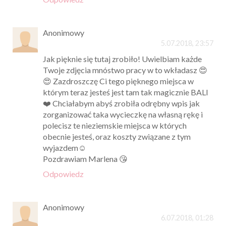
Anonimowy
5.07.2018, 23:57
Jak pięknie się tutaj zrobiło! Uwielbiam każde
Twoje zdjęcia mnóstwo pracy w to wkładasz 😍
😍 Zazdroszczę Ci tego pięknego miejsca w
którym teraz jesteś jest tam tak magicznie BALI
❤️ Chciałabym abyś zrobiła odrębny wpis jak
zorganizować taka wycieczkę na własną rękę i
polecisz te nieziemskie miejsca w których
obecnie jesteś, oraz koszty związane z tym
wyjazdem☺️
Pozdrawiam Marlena 😘
Odpowiedz
Anonimowy
6.07.2018, 01:28