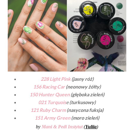
228 Light Pink
(jasny róż)
156 Racing Car
(neonowy żółty)
150 Hunter Queen
(głęboka zieleń)
021 Turquois
e
(turkusowy)
121 Ruby Charm
(nasycona fuksja)
151 Army Green
(moro zieleń)
by
Mani & Pedi Instytut
(
Yuliia
)