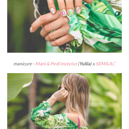
manicure -
Mani & Pedi Instytut
(
Yuliia
) x
SEMILA
C