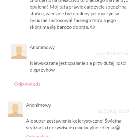
opalona? Mój tata prawie całe życie spędził na
słońcu, wiecznie był opalony jak murzyn, w
życiu nie zastosował żadnego filtra a jego
skóra ma się bardzo dobrze. 😉
Anonimowy
9.07.2018, 01:26
Niewskazane jest opalanie sie przy dużej ilości
pieprzykow
Odpowiedz
Anonimowy
5.07.2018, 22:09
Ale super zestawienie kolorystyczne! Świetna
stylizacja i oczywiście rewelacyjne zdjęcia 😁
Odpowiedz