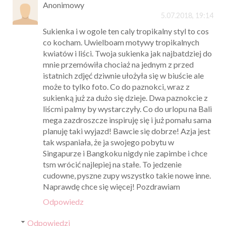
Anonimowy
5.07.2018, 19:14
Sukienka i w ogole ten caly tropikalny styl to cos
co kocham. Uwielboam motywy tropikalnych
kwiatów i liści. Twoja sukienka jak najbatdziej do
mnie przemówiła chociaż na jednym z przed
istatnich zdjęć dziwnie ułożyła się w biuście ale
może to tylko foto. Co do paznokci, wraz z
sukienką już za dużo się dzieje. Dwa paznokcie z
liścmi palmy by wystarczyły. Co do urlopu na Bali
mega zazdroszcze inspiruję się i już pomału sama
planuję taki wyjazd! Bawcie się dobrze! Azja jest
tak wspaniała, że ja swojego pobytu w
Singapurze i Bangkoku nigdy nie zapimbe i chce
tsm wrócić najlepiej na stałe. To jedzenie
cudowne, pyszne zupy wszystko takie nowe inne.
Naprawdę chce się więcej! Pozdrawiam
Odpowiedz
Odpowiedzi