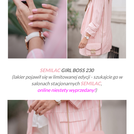
SEMILAC
GIRL BOSS 230
(lakier pojawił się w limitowanej edycji - szukajcie go w
salonach stacjonarnych
SEMILAC
,
online niestety wyprzedany!
)