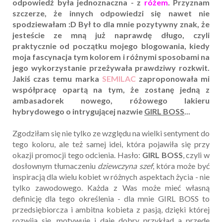
odpowiedź była jednoznaczna - z
różem
. Przyznam
szczerze, że innych odpowiedzi się nawet nie
spodziewałam :D Był to dla mnie pozytywny znak, że
jesteście ze mną już naprawdę długo, czyli
praktycznie od początku mojego blogowania, kiedy
moja fascynacja tym kolorem i różnymi sposobami na
jego wykorzystanie przeżywała prawdziwy rozkwit.
Jakiś czas temu marka
SEMILAC
zaproponowała mi
współpracę opartą na tym, że zostanę jedną z
ambasadorek nowego, różowego lakieru
hybrydowego o intrygującej nazwie
GIRL BOSS
...
Zgodziłam się nie tylko ze względu na wielki sentyment do
tego koloru, ale też samej idei, która pojawiła się przy
okazji promocji tego odcienia. Hasło:
GIRL BOSS
, czyli w
dosłownym tłumaczeniu
dziewczyna szef
, która może być
inspiracją dla wielu kobiet w różnych aspektach życia - nie
tylko zawodowego. Każda z Was może mieć własną
definicję dla tego określenia - dla mnie GIRL BOSS to
przedsiębiorcza i ambitna kobieta z pasją, dzięki której
rozwija się, motywuje i daje dobry przykład a przede