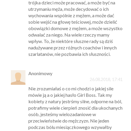
trójka dzieci może pracować, a może być na
utrzymaniu męża, może decydować o ich
wychowania wspólnie z mężem, a może dać
sobie wejść na głowę teściowej, może dzielić
obowiązki domowe z mężem, a może wszystko
odwalać za niego. Na wiele rzeczy mamy
wpływ. To, że niektóre słuszne rady są dziś
nadużywane przez różnych coachów i innych
szarlatanów, nie pozbawia ich słuszności.
Anonimowy
26.08.2018, 17:41
Nie zrozumiałaś o co mi chodzi o jakiej sile
mówie ją a o jakiej hasło Girl Boss. Tak my
kobiety z natury jestrśmy silne, odporne na ból,
potrafimy wiele cierpień znosić dla ukochanych
osób, jesteśmy wielozadaniowe w
przeciwieństwie do mężczyzn. Nie jeden
podczas bólu miesiączkowego wzywałby