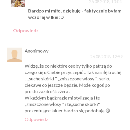
26.08.2018, 13:04
Bardzo mi miło, dziękuję - faktycznie byłam
wczoraj w Ikei :D
Odpowiedz
Anonimowy
26.08.2018, 12:59
Widzę, że co niektóre osoby tylko patrzą do
czego się u Ciebie przyczepić .. Tak na siłę trochę
.. ,,suche skórki " ,,zniszczone włosy ".. serio,
ciekawe co jeszcze będzie. Może kogoś po
prostu zazdrość zżera .
W każdym bądź razie mi stylizacja i te
,,zniszczone włosy " i te,,suche skorki"
prezentujące lakier bardzo się podobają 😄
Odpowiedz