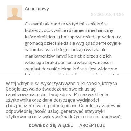
Anonimowy
26.08.2018, 14:26
Czasami tak bardzo wstyd mi za niektóre
kobiety... oczywiście rozumiem mechanizmy
które nimi kierują bo zapewne siedząc w domu z
gromadą dzieci nie da się wyglądać perfekcyjnie
natomiast wszelkiego rodzaju wytykanie
mankamentów innycj kobiet bierze się z ich
własnego braku poczucia własnej wartości i
zamiast docenić piękno które tu jest widoczne
łatwiej wypatrzyć „błędy” a przecież chodzi tylko
o zazdrość że ktoś ma czas, chęci, pieniądze i
W tej witrynie są wykorzystywane pliki cookie, których
motywację do tego żeby wyglądać cudownie:)
Google używa do świadczenia swoich usług
każda z Nas jest inna i nawet w swoim szarym
i analizowania ruchu. Twój adres IP i nazwa klienta
użytkownika oraz dane dotyczące wydajności
życiu musi umieć dostrzegać co w tym życiu jest
i bezpieczeństwa są udostępniane Google, by zapewnić
piękne same decydujemy o sobie a jeśli tak
odpowiednią jakość usług, generować statystyki
bardzo jesteśmy z siebie niezadowolone to czy
użytkowania oraz wykrywać nadużycia i na nie reagować.
to jest powód do tego żeby kogoś przez to karcic
DOWIEDZ SIĘ WIĘCEJ
AKCEPTUJĘ
i wynić za to cały świat? Może wytykając komuś