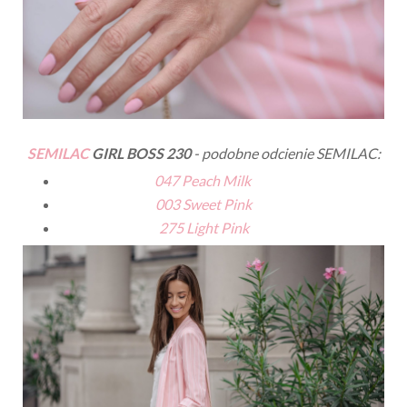
SEMILAC
GIRL BOSS 230
- podobne odcienie SEMILAC:
047 Peach Milk
003 Sweet Pink
275 Light Pink