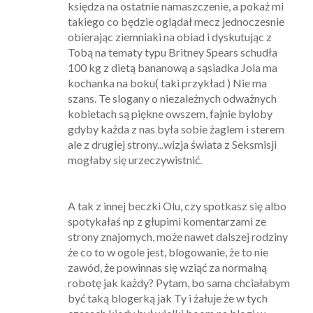
księdza na ostatnie namaszczenie, a pokaż mi
takiego co będzie oglądał mecz jednoczesnie
obierając ziemniaki na obiad i dyskutując z
Tobą na tematy typu Britney Spears schudła
100 kg z dietą bananową a sąsiadka Jola ma
kochanka na boku( taki przykład ) Nie ma
szans. Te slogany o niezależnych odważnych
kobietach są piękne owszem, fajnie byloby
gdyby każda z nas była sobie żaglem i sterem
ale z drugiej strony...wizja świata z Seksmisji
mogłaby się urzeczywistnić.
A tak z innej beczki Olu, czy spotkasz się albo
spotykałaś np z głupimi komentarzami ze
strony znajomych, może nawet dalszej rodziny
że co to w ogole jest, blogowanie, że to nie
zawód, że powinnas się wziąć za normalną
robotę jak każdy? Pytam, bo sama chciałabym
być taką blogerką jak Ty i żałuje że w tych