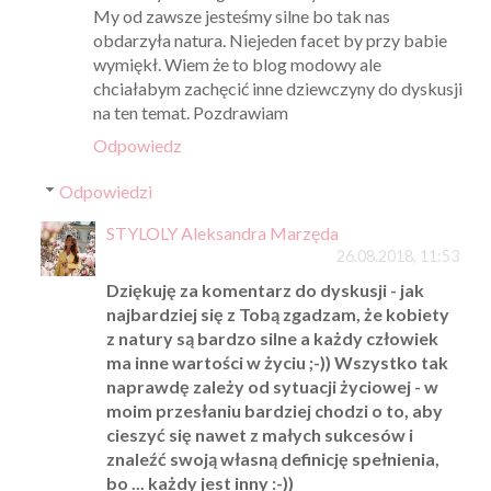
My od zawsze jesteśmy silne bo tak nas
obdarzyła natura. Niejeden facet by przy babie
wymiękł. Wiem że to blog modowy ale
chciałabym zachęcić inne dziewczyny do dyskusji
na ten temat. Pozdrawiam
Odpowiedz
Odpowiedzi
STYLOLY Aleksandra Marzęda
26.08.2018, 11:53
Dziękuję za komentarz do dyskusji - jak
najbardziej się z Tobą zgadzam, że kobiety
z natury są bardzo silne a każdy człowiek
ma inne wartości w życiu ;-)) Wszystko tak
naprawdę zależy od sytuacji życiowej - w
moim przesłaniu bardziej chodzi o to, aby
cieszyć się nawet z małych sukcesów i
znaleźć swoją własną definicję spełnienia,
bo ... każdy jest inny :-))