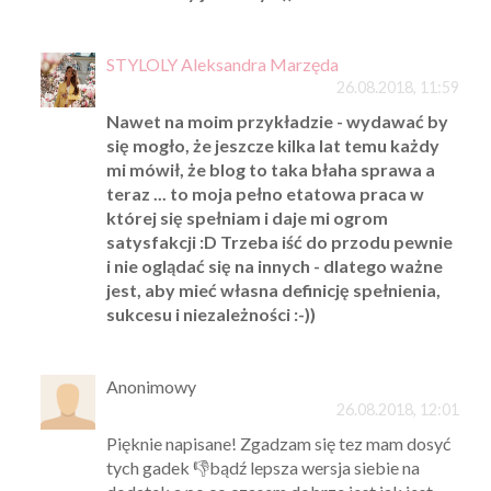
STYLOLY Aleksandra Marzęda
26.08.2018, 11:59
Nawet na moim przykładzie - wydawać by
się mogło, że jeszcze kilka lat temu każdy
mi mówił, że blog to taka błaha sprawa a
teraz ... to moja pełno etatowa praca w
której się spełniam i daje mi ogrom
satysfakcji :D Trzeba iść do przodu pewnie
i nie oglądać się na innych - dlatego ważne
jest, aby mieć własna definicję spełnienia,
sukcesu i niezależności :-))
Anonimowy
26.08.2018, 12:01
Pięknie napisane! Zgadzam się tez mam dosyć
tych gadek 👎bądź lepsza wersja siebie na