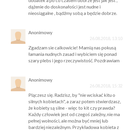
dodatek a po co czasem dobrze jest jak jest ,
dążenie do doskonałości jest nudne i
nieosiągalne , bądźmy sobą a będzie dobrze.
Anonimowy
26.08.2018, 13:10
Zgadzam sie calkowicie! Mamią nas pokusą
łamania nudnych zasad i wybiciem się ponad
szary plebs i jego rzeczywistość. Pozdrawiam
Anonimowy
26.08.2018, 15:32
Plączesz się. Radzisz, by "nie wciskać kitu o
silnych kobietach", a zaraz potem stwierdzasz,
że kobiety są silne - więc to kit czy prawda?
Każdy człowiek jest od czegoś zależny, nie ma
pełnej wolności, ale można być mniej lub
bardziej niezależnym. Przykładowa kobieta z