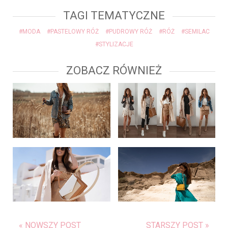
TAGI TEMATYCZNE
#MODA
#PASTELOWY RÓŻ
#PUDROWY RÓŻ
#RÓŻ
#SEMILAC
#STYLIZACJE
ZOBACZ RÓWNIEŻ
« NOWSZY POST
STARSZY POST »