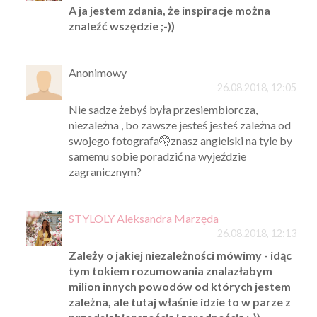
A ja jestem zdania, że inspiracje można
znaleźć wszędzie ;-))
Anonimowy
26.08.2018, 12:05
Nie sadze żebyś była przesiembiorcza,
niezależna , bo zawsze jesteś jesteś zależna od
swojego fotografa🤫znasz angielski na tyle by
samemu sobie poradzić na wyjeździe
zagranicznym?
STYLOLY Aleksandra Marzęda
26.08.2018, 12:13
Zależy o jakiej niezależności mówimy - idąc
tym tokiem rozumowania znalazłabym
milion innych powodów od których jestem
zależna, ale tutaj właśnie idzie to w parze z