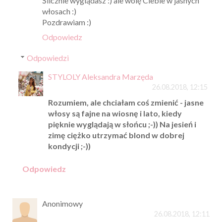
Ślicznie wyglądasz :) ale wolę Ciebie w jasnych
włosach :)
Pozdrawiam :)
Odpowiedz
Odpowiedzi
STYLOLY Aleksandra Marzęda
26.08.2018, 12:15
Rozumiem, ale chciałam coś zmienić - jasne
włosy są fajne na wiosnę i lato, kiedy
pięknie wyglądają w słońcu ;-)) Na jesień i
zimę ciężko utrzymać blond w dobrej
kondycji ;-))
Odpowiedz
Anonimowy
26.08.2018, 12:11