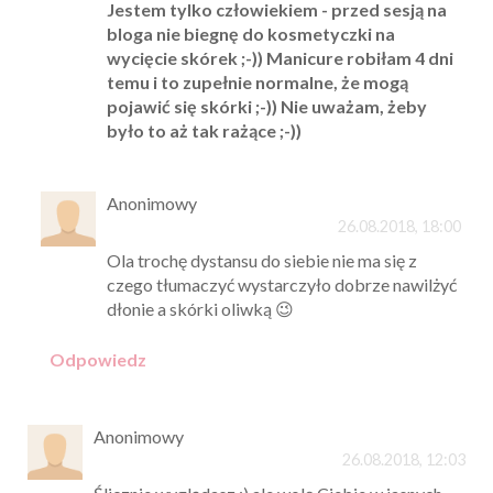
Jestem tylko człowiekiem - przed sesją na
bloga nie biegnę do kosmetyczki na
wycięcie skórek ;-)) Manicure robiłam 4 dni
temu i to zupełnie normalne, że mogą
pojawić się skórki ;-)) Nie uważam, żeby
było to aż tak rażące ;-))
Anonimowy
26.08.2018, 18:00
Ola trochę dystansu do siebie nie ma się z
czego tłumaczyć wystarczyło dobrze nawilżyć
dłonie a skórki oliwką 😉
Odpowiedz
Anonimowy
26.08.2018, 12:03