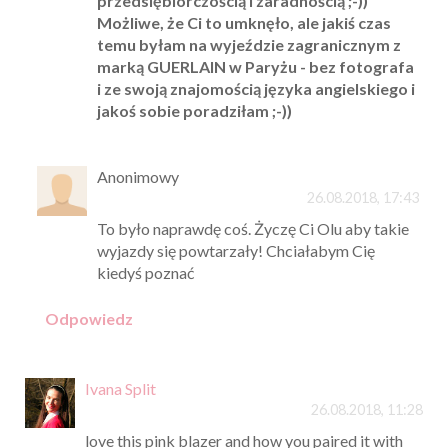
przedsiębiorczością i zaradnością ;-))
Możliwe, że Ci to umknęło, ale jakiś czas
temu byłam na wyjeździe zagranicznym z
marką GUERLAIN w Paryżu - bez fotografa
i ze swoją znajomością języka angielskiego i
jakoś sobie poradziłam ;-))
Anonimowy
26.08.2018, 17:43
To było naprawdę coś. Życzę Ci Olu aby takie
wyjazdy się powtarzały! Chciałabym Cię
kiedyś poznać
Odpowiedz
Ivana Split
26.08.2018, 11:28
love this pink blazer and how you paired it with