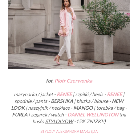
fot.
Piotr Czerwonka
marynarka / jacket -
RENEE
| szpilki / heels -
RENEE
|
spodnie / pants -
BERSHKA
| bluzka / blouse -
NEW
LOOK
| naszyjnik / necklace -
MANGO
| torebka / bag -
FURLA
| zegarek / watch -
DANIEL WELLINGTON
(na
hasło
STYLOLYDW
-15% ZNIŻKI!)
STYLOLY ALEKSANDRA MARZĘDA