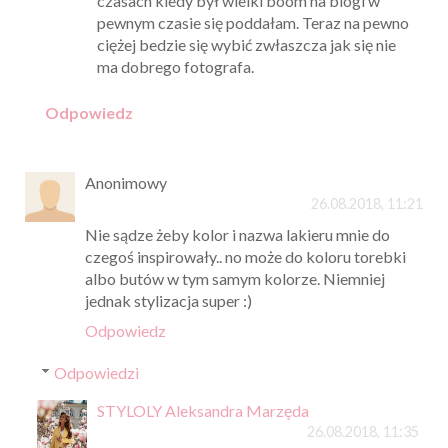
czasach kiedy był wielki boom na blogi w
pewnym czasie się poddałam. Teraz na pewno
ciężej bedzie się wybić zwłaszcza jak się nie
ma dobrego fotografa.
Odpowiedz
Anonimowy
26.08.2018, 11:21
Nie sądze żeby kolor i nazwa lakieru mnie do
czegoś inspirowały.. no może do koloru torebki
albo butów w tym samym kolorze. Niemniej
jednak stylizacja super :)
Odpowiedz
Odpowiedzi
STYLOLY Aleksandra Marzęda
26.08.2018, 11:35