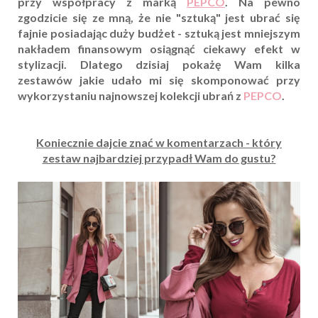
przy współpracy z marką
PEPCO
. Na pewno
zgodzicie się ze mną, że nie "sztuką" jest ubrać się
fajnie posiadając duży budżet - sztuką jest mniejszym
nakładem finansowym osiągnąć ciekawy efekt w
stylizacji. Dlatego dzisiaj pokażę Wam kilka
zestawów jakie udało mi się skomponować przy
wykorzystaniu najnowszej kolekcji ubrań z
PEPCO
.
Koniecznie dajcie znać w komentarzach - który
zestaw najbardziej przypadł Wam do gustu?