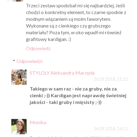
Trzeci zestaw spodobał mi się najbardziej. Jeśli
chodzi o konkretny element, to czarne spodnie z
modnym wiązaniem są moim faworytem.
Wykonane są z cienkiego czy grubszego
materiału? Poza tym, w oko wpadł mi również
grafitowy kardigan. :)
Odpowiedz
Odpowiedzi
STYLOLY Aleksandra Marzęda
26.09.2018, 11:12
Takiego w sam raz - nie za gruby, nie za
cienki ;-)) Kardigan jest naprawdę świetniej
jakości - taki gruby i mięsisty ;-))
Monika
26.09.2018, 16:11