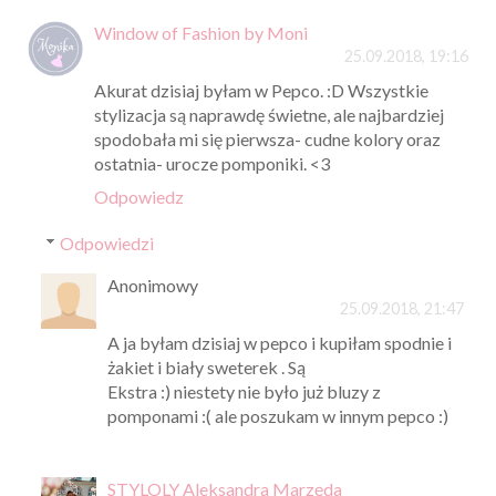
Window of Fashion by Moni
25.09.2018, 19:16
Akurat dzisiaj byłam w Pepco. :D Wszystkie
stylizacja są naprawdę świetne, ale najbardziej
spodobała mi się pierwsza- cudne kolory oraz
ostatnia- urocze pomponiki. <3
Odpowiedz
Odpowiedzi
Anonimowy
25.09.2018, 21:47
A ja byłam dzisiaj w pepco i kupiłam spodnie i
żakiet i biały sweterek . Są
Ekstra :) niestety nie było już bluzy z
pomponami :( ale poszukam w innym pepco :)
STYLOLY Aleksandra Marzęda