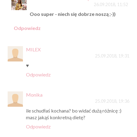
26.09.2018, 11:52
Ooo super - niech się dobrze noszą ;-))
Odpowiedz
MILEX
25.09.2018, 19:31
♥
Odpowiedz
Monika
25.09.2018, 19:36
ile schudłaś kochana? bo widać dużą różnicę :)
masz jakąś konkretną dietę?
Odpowiedz