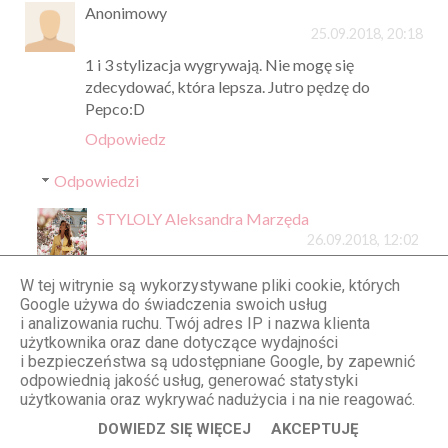
Anonimowy
25.09.2018, 20:18
1 i 3 stylizacja wygrywają. Nie mogę się
zdecydować, która lepsza. Jutro pędzę do
Pepco:D
Odpowiedz
Odpowiedzi
STYLOLY Aleksandra Marzęda
26.09.2018, 12:02
Daj znać jak już będziesz po zakupach :D
W tej witrynie są wykorzystywane pliki cookie, których
Google używa do świadczenia swoich usług
Odpowiedz
i analizowania ruchu. Twój adres IP i nazwa klienta
użytkownika oraz dane dotyczące wydajności
i bezpieczeństwa są udostępniane Google, by zapewnić
odpowiednią jakość usług, generować statystyki
Anonimowy
użytkowania oraz wykrywać nadużycia i na nie reagować.
25.09.2018, 20:49
DOWIEDZ SIĘ WIĘCEJ
AKCEPTUJĘ
Jakie czarne rajstopy możesz pojęcic bo te na