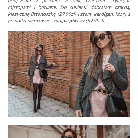
połączeniu z paskiem w talii, czarnymi, kryjącymi
rajstopami i botkami. Do sukienki dobrałam
czarną,
klasyczną listonoszkę
(29,99zł) i
szary kardigan
, który z
powodzeniem może zastąpić płaszcz (59,99zł).