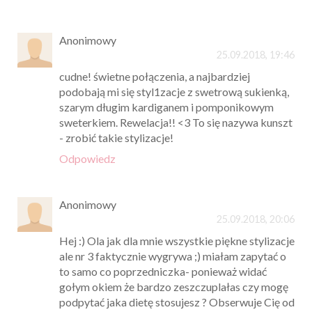
Anonimowy
25.09.2018, 19:46
cudne! świetne połączenia, a najbardziej
podobają mi się styl1zacje z swetrową sukienką,
szarym długim kardiganem i pomponikowym
sweterkiem. Rewelacja!! <3 To się nazywa kunszt
- zrobić takie stylizacje!
Odpowiedz
Anonimowy
25.09.2018, 20:06
Hej :) Ola jak dla mnie wszystkie piękne stylizacje
ale nr 3 faktycznie wygrywa ;) miałam zapytać o
to samo co poprzedniczka- ponieważ widać
gołym okiem że bardzo zeszczuplałas czy mogę
podpytać jaka dietę stosujesz ? Obserwuje Cię od