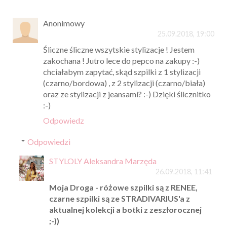
Anonimowy
25.09.2018, 19:00
Śliczne śliczne wszytskie stylizacje ! Jestem
zakochana ! Jutro lece do pepco na zakupy :-)
chciałabym zapytać, skąd szpilki z 1 stylizacji
(czarno/bordowa) , z 2 stylizacji (czarno/biała)
oraz ze stylizacji z jeansami? :-) Dzięki ślicznitko
:-)
Odpowiedz
Odpowiedzi
STYLOLY Aleksandra Marzęda
26.09.2018, 11:41
Moja Droga - różowe szpilki są z RENEE,
czarne szpilki są ze STRADIVARIUS'a z
aktualnej kolekcji a botki z zeszłorocznej
;-))