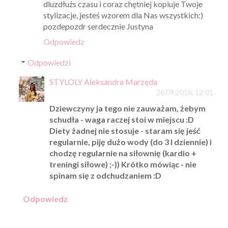
dluzdłużs czasu i coraz chętniej kopiuje Twoje
stylizacje, jesteś wzorem dla Nas wszystkich:)
pozdepozdr serdecznie Justyna
Odpowiedz
Odpowiedzi
STYLOLY Aleksandra Marzęda
26.09.2018, 12:01
Dziewczyny ja tego nie zauważam, żebym
schudła - waga raczej stoi w miejscu :D
Diety żadnej nie stosuje - staram się jeść
regularnie, piję dużo wody (do 3 l dziennie) i
chodzę regularnie na siłownię (kardio +
treningi siłowe) ;-)) Krótko mówiąc - nie
spinam się z odchudzaniem :D
Odpowiedz