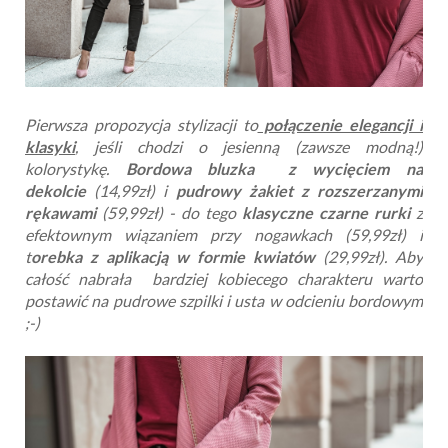
Pierwsza propozycja stylizacji to
połączenie elegancji i
klasyki
, jeśli chodzi o jesienną (zawsze modną!)
kolorystykę.
Bordowa bluzka z wycięciem na
dekolcie
(14,99zł) i
pudrowy żakiet z rozszerzanymi
rękawami
(59,99zł) - do tego
klasyczne czarne rurki
z
efektownym wiązaniem przy nogawkach (59,99zł) i
t
orebka z aplikacją w formie kwiatów
(29,99zł). Aby
całość nabrała bardziej kobiecego charakteru warto
postawić na pudrowe szpilki i usta w odcieniu bordowym
;-)