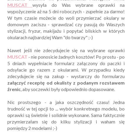
MUSCAT
wysyła do Was wybrane oprawki na
wypożyczenie aż na 5 dni roboczych - zupełnie za darmo!
W tym czasie możecie do woli przymierzać okulary w
domowym zaciszu - sprawdzać czy pasują do Waszych
stylizacji, fryzur, makijażu i popytać bliskich w których
okularach najbardziej Wam "do twarzy" ;-)
Nawet jeśli nie zdecydujecie się na wybrane oprawki
MUSCAT
- nie ponosicie żadnych kosztów! Po prostu - po
5 dniach wypełniacie formularz załączony do paczki i
odsyłacie go razem z okularami. W przypadku kiedy
zdecydujecie się na zakup - wystarczy do formularzu
załączyć receptę od okulisty z podanym rozstawem
źrenic
, aby soczewki były odpowiednio dopasowane.
Nic prostszego - a jaka oszczędność czasu! Jedna
trudność w tej opcji to ... wybór konkretnego modelu, bo
oprawki są świetnie i solidnie wykonane. Sama faktycznie
przymierzałam się do kilku stylizacji i waham się
pomiędzy 2 modelami ;-)