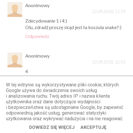
Anonimowy
22.09.2018, 11:59
Zdecydowanie 1 i 4:)
Olu, zdradź proszę skąd jest ta koszula snake?:)
Odpowiedz
Anonimowy
22.09.2018, 12:01
4
Odpowiedz
W tej witrynie są wykorzystywane pliki cookie, których
Google używa do świadczenia swoich usług
i analizowania ruchu. Twój adres IP i nazwa klienta
Anonimowy
użytkownika oraz dane dotyczące wydajności
22.09.2018, 12:03
i bezpieczeństwa są udostępniane Google, by zapewnić
odpowiednią jakość usług, generować statystyki
4 Olu ;-)
użytkowania oraz wykrywać nadużycia i na nie reagować.
Odpowiedz
DOWIEDZ SIĘ WIĘCEJ
AKCEPTUJĘ