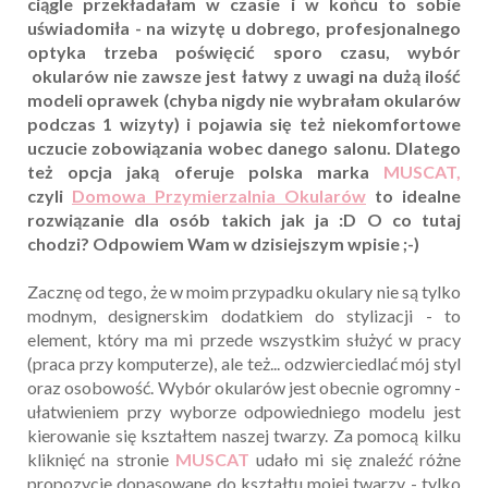
ciągle przekładałam w czasie i w końcu to sobie
uświadomiła - na wizytę u dobrego, profesjonalnego
optyka trzeba poświęcić sporo czasu, wybór
okularów nie zawsze jest łatwy z uwagi na dużą ilość
modeli oprawek (chyba nigdy nie wybrałam okularów
podczas 1 wizyty) i pojawia się też niekomfortowe
uczucie zobowiązania wobec danego salonu.
Dlatego
też opcja jaką oferuje polska marka
MUSCAT,
czyli
Domowa Przymierzalnia Okularów
to idealne
rozwiązanie dla osób takich jak ja :D O co tutaj
chodzi? Odpowiem Wam w dzisiejszym wpisie ;-)
Zacznę od tego, że w moim przypadku okulary nie są tylko
modnym, designerskim dodatkiem do stylizacji - to
element, który ma mi przede wszystkim służyć w pracy
(praca przy komputerze), ale też... odzwierciedlać mój styl
oraz osobowość. Wybór okularów jest obecnie ogromny -
ułatwieniem przy wyborze odpowiedniego modelu jest
kierowanie się kształtem naszej twarzy. Za pomocą kilku
kliknięć na stronie
MUSCAT
udało mi się znaleźć różne
propozycje dopasowane do kształtu mojej twarzy - tylko