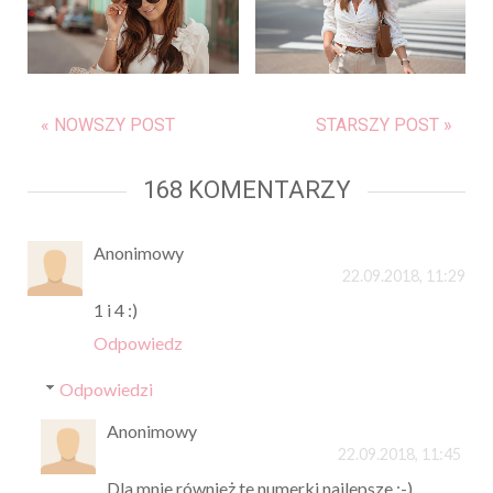
« NOWSZY POST
STARSZY POST »
168 KOMENTARZY
Anonimowy
22.09.2018, 11:29
1 i 4 :)
Odpowiedz
Odpowiedzi
Anonimowy
22.09.2018, 11:45
Dla mnie również te numerki najlepsze :-)