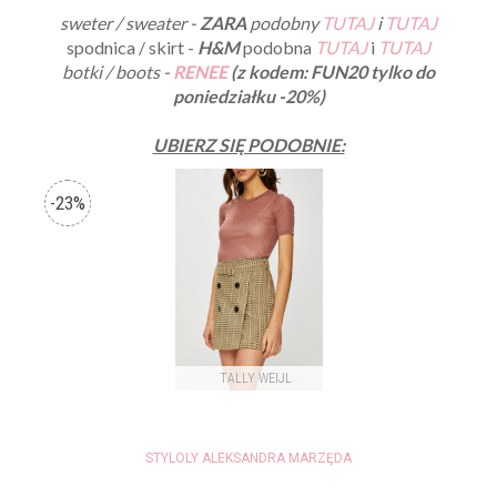
sweter / sweater -
ZARA
podobny
TUTAJ
i
TUTAJ
spodnica / skirt -
H&M
podobna
TUTAJ
i
TUTAJ
botki / boots -
RENEE
(z kodem: FUN20 tylko do
poniedziałku -20%)
UBIERZ SIĘ PODOBNIE:
STYLOLY ALEKSANDRA MARZĘDA