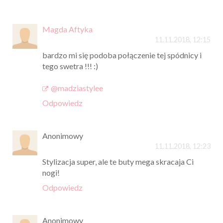
Magda Aftyka
11.11.2018, 12:15
bardzo mi się podoba połączenie tej spódnicy i
tego swetra !!! :)
@madziastylee
Odpowiedz
Anonimowy
11.11.2018, 12:23
Stylizacja super, ale te buty mega skracaja Ci
nogi!
Odpowiedz
Anonimowy