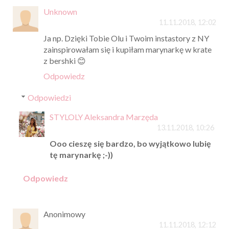
Unknown
11.11.2018, 12:02
Ja np. Dzięki Tobie Olu i Twoim instastory z NY
zainspirowałam się i kupiłam marynarkę w krate
z bershki 😊
Odpowiedz
Odpowiedzi
STYLOLY Aleksandra Marzęda
13.11.2018, 10:26
Ooo cieszę się bardzo, bo wyjątkowo lubię
tę marynarkę ;-))
Odpowiedz
Anonimowy
11.11.2018, 12:12