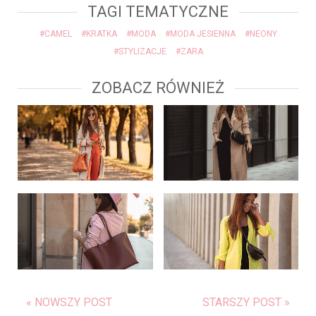
TAGI TEMATYCZNE
#CAMEL
#KRATKA
#MODA
#MODA JESIENNA
#NEONY
#STYLIZACJE
#ZARA
ZOBACZ RÓWNIEŻ
« NOWSZY POST
STARSZY POST »