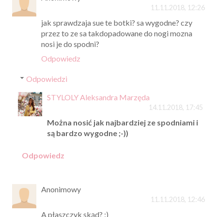
11.11.2018, 12:26
jak sprawdzaja sue te botki? sa wygodne? czy
przez to ze sa takdopadowane do nogi mozna
nosi je do spodni?
Odpowiedz
Odpowiedzi
STYLOLY Aleksandra Marzęda
14.11.2018, 17:45
Można nosić jak najbardziej ze spodniami i
są bardzo wygodne ;-))
Odpowiedz
Anonimowy
11.11.2018, 12:46
A płaszczyk skąd? :)