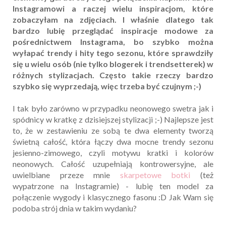
Instagramowi a raczej wielu inspiracjom, które
zobaczyłam na zdjęciach. I właśnie dlatego tak
bardzo lubię przeglądać inspiracje modowe za
pośrednictwem Instagrama, bo szybko można
wyłapać trendy i hity tego sezonu, które sprawdziły
się u wielu osób (nie tylko blogerek i trendsetterek) w
różnych stylizacjach. Często takie rzeczy bardzo
szybko się wyprzedają, więc trzeba być czujnym ;-)
I tak było zarówno w przypadku neonowego swetra jak i
spódnicy w kratkę z dzisiejszej stylizacji ;-) Najlepsze jest
to, że w zestawieniu ze sobą te dwa elementy tworzą
świetną całość, która łączy dwa mocne trendy sezonu
jesienno-zimowego, czyli motywu kratki i kolorów
neonowych. Całość uzupełniają kontrowersyjne, ale
uwielbiane przeze mnie
skarpetowe botki
(też
wypatrzone na Instagramie) - lubię ten model za
połączenie wygody i klasycznego fasonu :D Jak Wam się
podoba strój dnia w takim wydaniu?