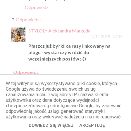
Odpowiedz
Odpowiedzi
STYLOLY Aleksandra Marzęda
14.11.2018, 17:45
Płaszcz już był kilka razy linkowany na
blogu - wystarczy wrócić do
wcześniejszych postów ;-))
Odpowiedz
W tej witrynie są wykorzystywane pliki cookie, których
Google używa do świadczenia swoich usług
Anonimowy
i analizowania ruchu. Twój adres IP i nazwa klienta
11.11.2018, 13:12
użytkownika oraz dane dotyczące wydajności
i bezpieczeństwa są udostępniane Google, by zapewnić
Mam znacznie mniej lat od Ciebie i nie
odpowiednią jakość usług, generować statystyki
wyszlabym na miasto w tak krotkiej spodnicy,
użytkowania oraz wykrywać nadużycia i na nie reagować.
troche umiaru Ola ;)
DOWIEDZ SIĘ WIĘCEJ
AKCEPTUJĘ
Odpowiedz