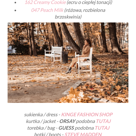
162 Creamy Cookie
(ecru o ciepłej tonacji)
047 Peach Milk
(różowa, rozbielona
brzoskwinia)
sukienka / dress -
KINGE FASHION SHOP
kurtka / jacket -
ORSAY
podobna
TUTAJ
torebka / bag -
GUESS
podobna
TUTAJ
botki / boots -
STEVE MADDEN