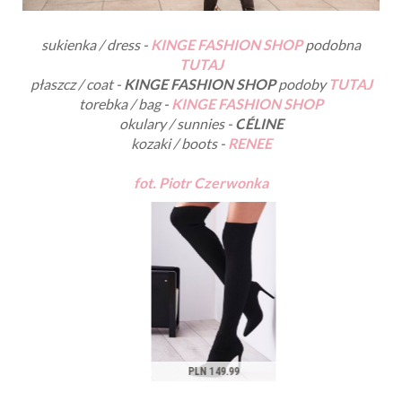
sukienka / dress -
KINGE FASHION SHOP
podobna
TUTAJ
płaszcz / coat -
KINGE FASHION SHOP
podoby
TUTAJ
torebka / bag -
KINGE FASHION SHOP
okulary / sunnies -
C
ÉLINE
kozaki / boots -
RENEE
fot. Piotr Czerwonka