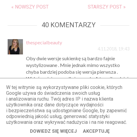
« NOWSZY POST
STARSZY POST »
40 KOMENTARZY
thespecialbeauty
4.11.2018, 19:43
Oby dwie wersje sukienkę są bardzo fajnie
wystylizowane . Mnie jednak mimo wszystko
chyba bardziej podoba się wersja pierwsza .
Widać w niej pazur alle i wygodę. A to najbardziej
lubię;)
W tej witrynie są wykorzystywane pliki cookie, których
Google używa do świadczenia swoich usług
Odpowiedz
i analizowania ruchu. Twój adres IP i nazwa klienta
użytkownika oraz dane dotyczące wydajności
i bezpieczeństwa są udostępniane Google, by zapewnić
Anonimowy
odpowiednią jakość usług, generować statystyki
4.11.2018, 20:01
użytkowania oraz wykrywać nadużycia i na nie reagować.
Pierwsza wersja mega, jedynie te buty mi się nie
DOWIEDZ SIĘ WIĘCEJ
AKCEPTUJĘ