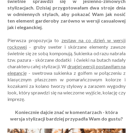
świetnie sprawdzi się w jesienno-zimowych
stylizacjach. Dzisiaj przygotowałam dwa stroje dnia
w odmiennych stylach, aby pokazać Wam jak nosić
ten element garderoby zarówno w wersji casualowej
jak i eleganckiej.
Pierwsza propozycja to
zestaw na co dzień w wersji
rockowe
j - gruby sweter i skórzane elementy zawsze
świetnie się ze sobą komponują. Sukienka od razu nabrała
tzw. pazura - skórzane dodatki i ćwieki na butach nadały
charakteru całej stylizacji. W
drugiej wersji postawiłam na
elegancję
- swetrowa sukienka z golfem w połączeniu z
klasycznym płaszczem w pomarańczowym kolorze i
kozakami za kolano tworzy stylowy a zarazem wygodny
look, który sprawdzi się na wieczorne wyjście, kolację czy
imprezę.
Koniecznie dajcie znać w komentarzach - która
wersja stylizacji bardziej przypadła Wam do gustu?