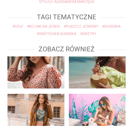
STYLOLY ALEKSANDRA MARZĘDA
TAGI TEMATYCZNE
#GOLF
#KOZAKI NA JESIEŃ
#PŁASZCZ JESIENNY
#SUKIENKA
#SWETROWA SUKIENKA
#SWETRY
ZOBACZ RÓWNIEŻ