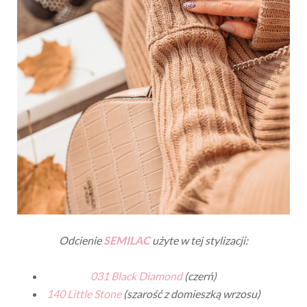
Odcienie
SEMILAC
użyte w tej stylizacji:
031 Black Diamond
(czerń)
140 Little Stone
(szarość z domieszką wrzosu)