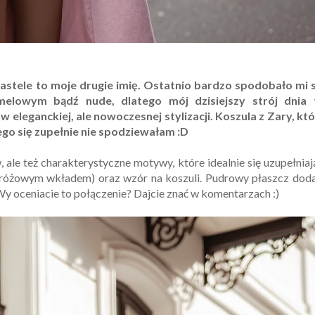
 pastele to moje drugie imię. Ostatnio bardzo spodobało mi s
elowym bądź nude, dlatego mój dzisiejszy strój dnia 
eleganckiej, ale nowoczesnej stylizacji. Koszula z Zary, któ
ego się zupełnie nie spodziewałam :D
, ale też charakterystyczne motywy, które idealnie się uzupełniaj
różowym wkładem) oraz wzór na koszuli. Pudrowy płaszcz doda
 Wy oceniacie to połączenie? Dajcie znać w komentarzach :)