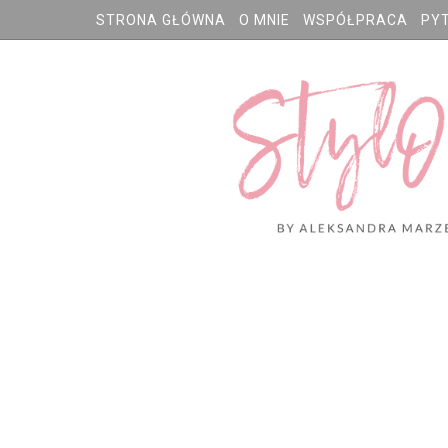
STRONA GŁÓWNA
O MNIE
WSPÓŁPRACA
PY