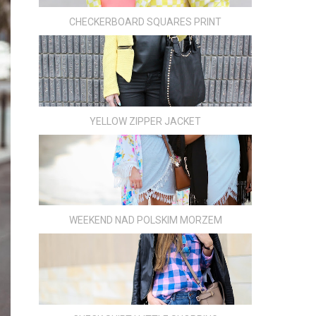
CHECKERBOARD SQUARES PRINT
YELLOW ZIPPER JACKET
WEEKEND NAD POLSKIM MORZEM