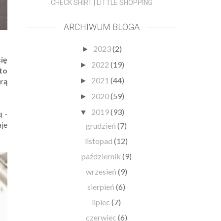
CHECK SHIRT | LITTLE SHOPPING
ARCHIWUM BLOGA
2023
(2)
►
ię
2022
(19)
►
to
2021
(44)
rą
►
2020
(59)
►
2019
(93)
▼
ą -
je
grudzień
(7)
listopad
(12)
październik
(9)
wrzesień
(9)
sierpień
(6)
lipiec
(7)
czerwiec
(6)