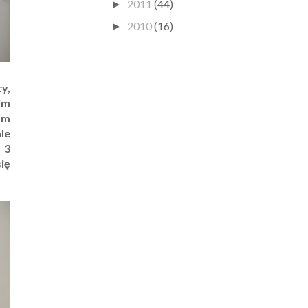
2011
(44)
►
2010
(16)
►
y,
im
am
ale
 3
ię