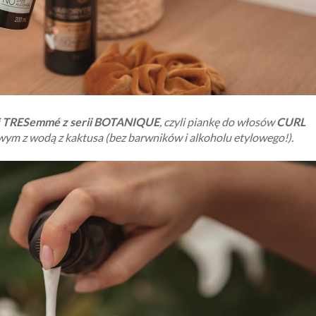
i
TRESemmé z serii BOTANIQUE
, czyli piankę do włosów
CURL
ym z wodą z kaktusa (bez barwników i alkoholu etylowego!).