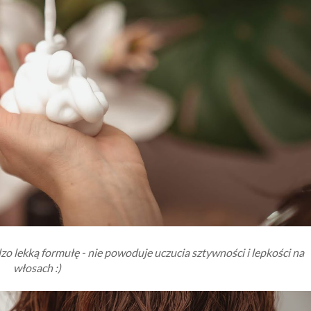
o lekką formułę - nie powoduje uczucia sztywności i lepkości na
włosach :)