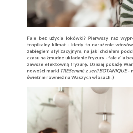
Fale bez użycia lokówki? Pierwszy raz wyp
tropikalny klimat - kiedy to narażenie włos
zabiegiem stylizacyjnym, na jaki chciałam p
czasu na żmudne układanie fryzury - fale a'la bea
zawsze efektowną fryzurę. Dzisiaj pokażę W
nowości marki
TRESemmé z serii BOTANIQUE
- 
świetnie również na Waszych włosach :)