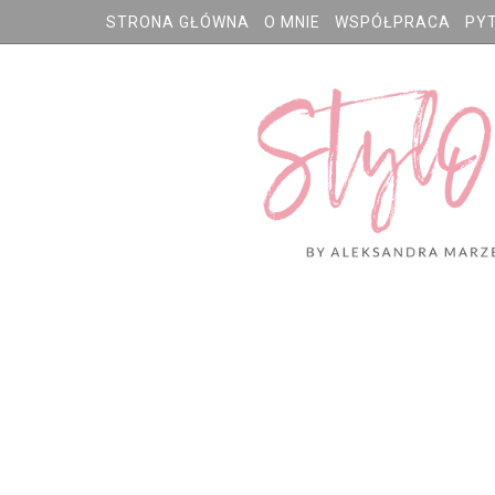
STRONA GŁÓWNA
O MNIE
WSPÓŁPRACA
PY