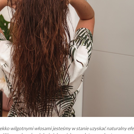
ekko wilgotnymi włosami jesteśmy w stanie uzyskać naturalny efe