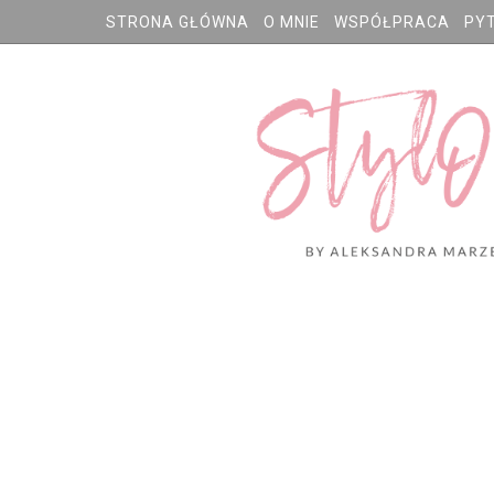
STRONA GŁÓWNA
O MNIE
WSPÓŁPRACA
PY