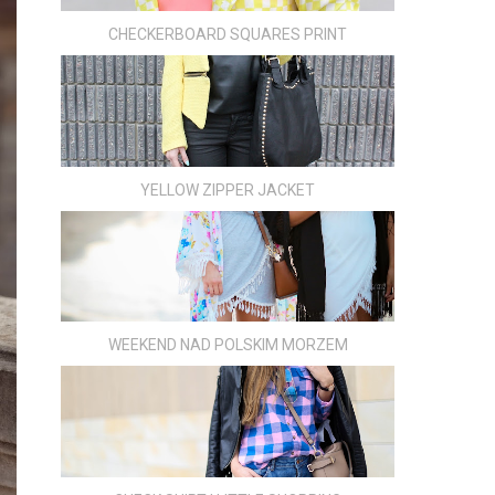
CHECKERBOARD SQUARES PRINT
YELLOW ZIPPER JACKET
WEEKEND NAD POLSKIM MORZEM