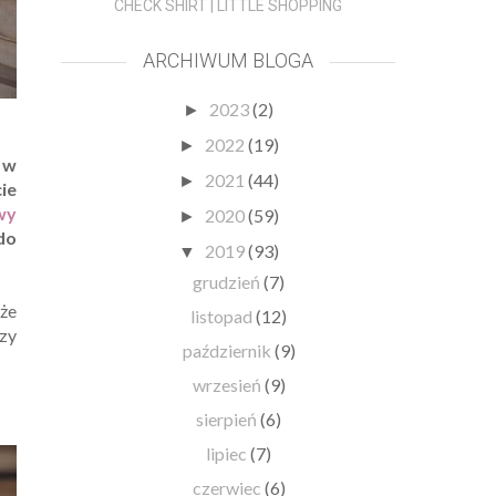
CHECK SHIRT | LITTLE SHOPPING
ARCHIWUM BLOGA
2023
(2)
►
2022
(19)
►
 w
2021
(44)
►
ie
wy
2020
(59)
►
 do
2019
(93)
▼
grudzień
(7)
kże
listopad
(12)
czy
październik
(9)
wrzesień
(9)
sierpień
(6)
lipiec
(7)
czerwiec
(6)