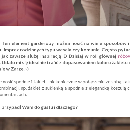
ę! Ten element garderoby można nosić na wiele sposobów i
ielu imprez rodzinnych typu wesela czy komunie. Często pytac
 jak zawsze służę inspiracją :D Dzisiaj w roli głównej
różo
. Udało mi się idealnie trafić z dopasowaniem koloru żakietu
ie w Zarze ;-)
 nosić spodnie i żakiet - niekoniecznie w połączeniu ze sobą, ta
mbinacji, np. żakiet z sukienką a spodnie z elegancką koszulą 
 komentarzach:
j przypadł Wam do gustu i dlaczego?