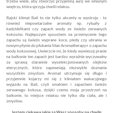
trzeba wiele, aby stworzyć przyjemną aurę we własnym
wnętrzu, która sprzyja chwili relaksu.
Rajski klimat Bali to nie tylko akcenty w wystroju - to
również niepowtarzalne aromaty np. rytuały z
kadzidełkami czy zapach wody ze świeżo zerwanych
kokosów. Najlepszym sposobem na przemycenie tego
zapachu są świeżo wyprane koce, pledy czy ubrania w
nowym płynie do płukania Silan Aromatherapy+ o zapachu
wody kokosowej. Uwierzcie mi, że kiedy wywieszę pranie
na balkonie ten zapach jest bardzo wyraźnie wyczuwalny
za sprawą starannie wyselekcjonowanych olejków
eterycznych, które zapewniają niezwykłe doznania
wszystkim zmysłom. Aromat utrzymuje się długo i
przyjemnie kojarzy mi się z klimatem wakacyjnego
wyjazdu na Bali, czyli smakiem i zapachem świeżo
zerwanego kokosa, dzięki czemu moja przestrzeń na
balkonie, to miejsce relaksu nie tylko dla ciała, ale i
zmysłów.
Jestem ciekawa jakie są Wasz sposoby na chwilę