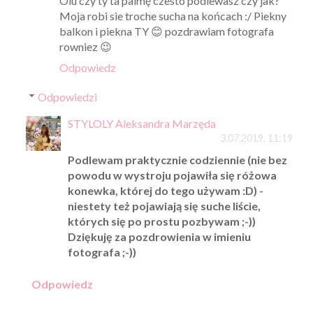
Olu czy ty ta palmę czesto podlewasz czy jak?
Moja robi sie troche sucha na końcach :/ Piekny
balkon i piekna TY 😊 pozdrawiam fotografa
rowniez 😉
Odpowiedz
Odpowiedzi
STYLOLY Aleksandra Marzęda
3.07.2019, 11:19
Podlewam praktycznie codziennie (nie bez
powodu w wystroju pojawiła się różowa
konewka, której do tego używam :D) -
niestety też pojawiają się suche liście,
których się po prostu pozbywam ;-))
Dziękuję za pozdrowienia w imieniu
fotografa ;-))
Odpowiedz