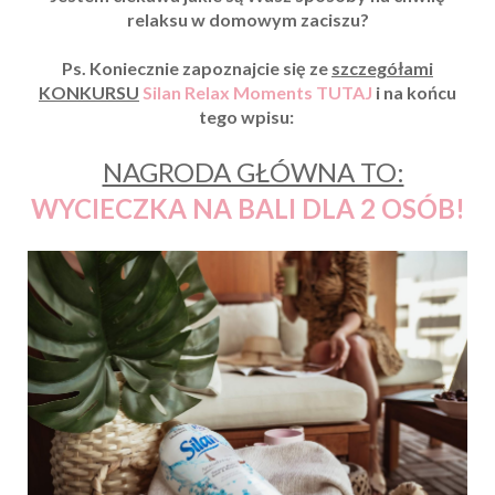
relaksu w domowym zaciszu?
Ps. Koniecznie zapoznajcie się ze
szczegółami
KONKURSU
Silan Relax Moments TUTAJ
i na końcu
tego wpisu:
NAGRODA GŁÓWNA TO:
WYCIECZKA NA BALI DLA 2 OSÓB!