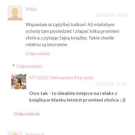
Maja
2.07.2019, 20:42
Wspaniale urządziłaś balkon! Aż miałabym
ochotę tam posiedzieć i złapać kilka promieni
słońca, czytając fajną książkę. Takie chwile
relaksu są bezcenne.
Odpowiedz
Odpowiedzi
STYLOLY Aleksandra Marzęda
3.07.2019, 11:19
Ooo tak - to idealnie miejsce na relaks z
książką w blasku letnich promieni słońca ;-))
Odpowiedz
blondaas