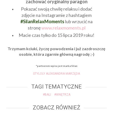
zachować oryginalny paragon
Pokazać swoją chwilę relaksu i dodać
zdjęcie na Instagramie z hashtagiem
#SilanRelaxMoments
lub wrzucić na
stronę
www.relaxmoments.pl
Macie czas tylko do 15 lipca 2019 roku!
Trzymam kciuki, życzę powodzenia i już zazdroszczę
osobie, która zgarnie główną nagrodę ;-)
*partnerem wpisu jest marka Silan
STYLOLY ALEKSANDRA MARZĘDA
TAGI TEMATYCZNE
#BALI
#WNĘTRZA
ZOBACZ RÓWNIEŻ