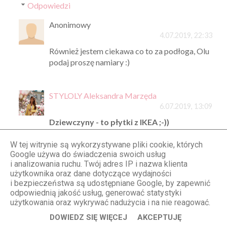
Odpowiedzi
Anonimowy
4.07.2019, 22:33
Również jestem ciekawa co to za podłoga, Olu
podaj proszę namiary :)
STYLOLY Aleksandra Marzęda
6.07.2019, 13:09
Dziewczyny - to płytki z IKEA ;-))
W tej witrynie są wykorzystywane pliki cookie, których
Odpowiedz
Google używa do świadczenia swoich usług
i analizowania ruchu. Twój adres IP i nazwa klienta
użytkownika oraz dane dotyczące wydajności
Anna Ka
i bezpieczeństwa są udostępniane Google, by zapewnić
3.07.2019, 22:04
odpowiednią jakość usług, generować statystyki
użytkowania oraz wykrywać nadużycia i na nie reagować.
Odpoczywając na takim tarasie od razu można
DOWIEDZ SIĘ WIĘCEJ
AKCEPTUJĘ
się poczuć jak na bali :) Cudowny kącik