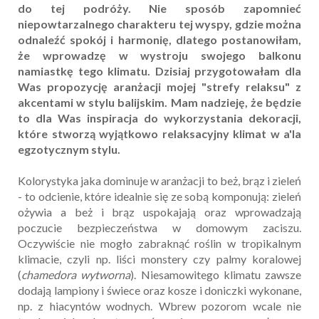
do tej podróży. Nie sposób zapomnieć
niepowtarzalnego charakteru tej wyspy, gdzie można
odnaleźć spokój i harmonię, dlatego postanowiłam,
że wprowadzę w wystroju swojego balkonu
namiastkę tego klimatu. Dzisiaj przygotowałam dla
Was propozycję aranżacji mojej "strefy relaksu" z
akcentami w stylu balijskim. Mam nadzieję, że będzie
to dla Was inspiracja do wykorzystania dekoracji,
które stworzą wyjątkowo relaksacyjny klimat w a'la
egzotycznym stylu.
Kolorystyka jaka dominuje w aranżacji to beż, brąz i zieleń
- to odcienie, które idealnie się ze sobą komponują: zieleń
ożywia a beż i brąz uspokajają oraz wprowadzają
poczucie bezpieczeństwa w domowym zaciszu.
Oczywiście nie mogło zabraknąć roślin w tropikalnym
klimacie, czyli np. liści monstery czy palmy koralowej
(
chamedora wytworna
). Niesamowitego klimatu zawsze
dodają lampiony i świece oraz kosze i doniczki wykonane,
np. z hiacyntów wodnych. Wbrew pozorom wcale nie