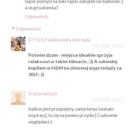
Super pomysł na taki rajski zakątek na balkonie :)
a skąd sukienka?
Odpowiedz
Odpowiedzi
STYLOLY Aleksandra Marzęda
2.07.2019, 15:03
Potwierdzam - miejsce idealnie sprzyja
relaksowi w takim klimacie ;-)) A sukienkę
kupiłam w H&M na zimowej wyprzedaży za
30zł ;-))
Fryzomania.pl
9.07.2019, 12:17
balkon jest przepiękny, sama teraz szukam
inspiracji, ta się na pewno przyda:) Cudownie
wyglądasz:)