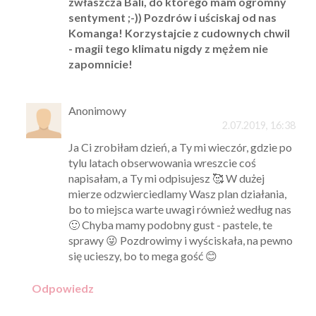
zwłaszcza Bali, do którego mam ogromny
sentyment ;-)) Pozdrów i uściskaj od nas
Komanga! Korzystajcie z cudownych chwil
- magii tego klimatu nigdy z mężem nie
zapomnicie!
Anonimowy
2.07.2019, 16:38
Ja Ci zrobiłam dzień, a Ty mi wieczór, gdzie po
tylu latach obserwowania wreszcie coś
napisałam, a Ty mi odpisujesz 🥰 W dużej
mierze odzwierciedlamy Wasz plan działania,
bo to miejsca warte uwagi również według nas
🙂 Chyba mamy podobny gust - pastele, te
sprawy 😜 Pozdrowimy i wyściskała, na pewno
się ucieszy, bo to mega gość 😊
Odpowiedz