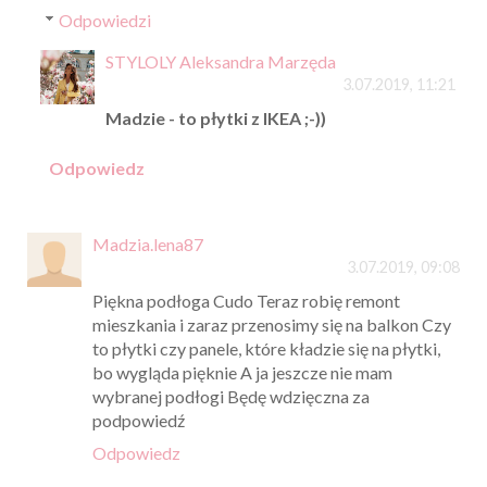
Odpowiedzi
STYLOLY Aleksandra Marzęda
3.07.2019, 11:21
Madzie - to płytki z IKEA ;-))
Odpowiedz
Madzia.lena87
3.07.2019, 09:08
Piękna podłoga Cudo Teraz robię remont
mieszkania i zaraz przenosimy się na balkon Czy
to płytki czy panele, które kładzie się na płytki,
bo wygląda pięknie A ja jeszcze nie mam
wybranej podłogi Będę wdzięczna za
podpowiedź
Odpowiedz