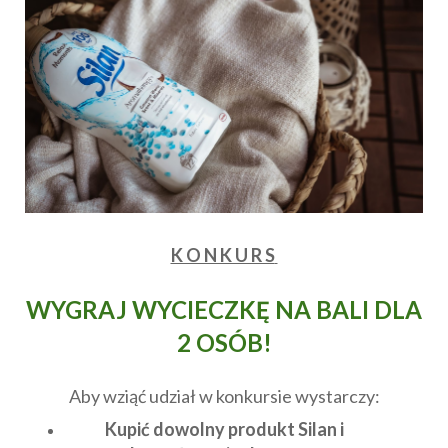
K O N K U R S
WYGRAJ WYCIECZKĘ NA BALI DLA
2 OSÓB!
Aby wziąć udział w konkursie wystarczy:
Kupić dowolny produkt Silan i