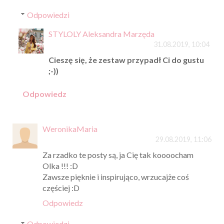
Odpowiedzi
STYLOLY Aleksandra Marzęda
31.08.2019, 10:04
Cieszę się, że zestaw przypadł Ci do gustu
;-))
Odpowiedz
WeronikaMaria
29.08.2019, 11:06
Za rzadko te posty są, ja Cię tak koooocham
Olka !!! :D
Zawsze pięknie i inspirująco, wrzucajże coś
częściej :D
Odpowiedz
Odpowiedzi