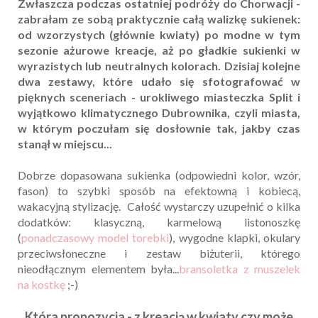
Zwłaszcza podczas ostatniej podróży do Chorwacji -
zabrałam ze sobą praktycznie całą walizkę sukienek:
od wzorzystych (głównie kwiaty) po modne w tym
sezonie ażurowe kreacje, aż po gładkie sukienki w
wyrazistych lub neutralnych kolorach. Dzisiaj kolejne
dwa zestawy, które udało się sfotografować w
pięknych sceneriach - urokliwego miasteczka Split i
wyjątkowo klimatycznego Dubrownika, czyli miasta,
w którym poczułam się dosłownie tak, jakby czas
stanął w miejscu...
Dobrze dopasowana sukienka (odpowiedni kolor, wzór,
fason) to szybki sposób na efektowną i kobiecą,
wakacyjną stylizację. Całość wystarczy uzupełnić o kilka
dodatków: klasyczną, karmelową listonoszkę
(
ponadczasowy model torebki
), wygodne klapki, okulary
przeciwsłoneczne i zestaw biżuterii, którego
nieodłącznym elementem była...
bransoletka z muszelek
na kostkę
;-)
Która propozycja - z kreacją w kwiaty czy może