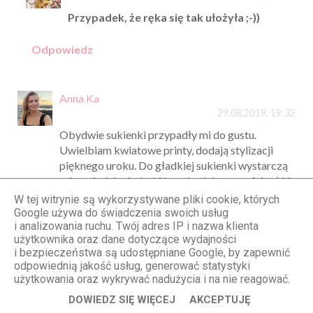
Przypadek, że ręka się tak ułożyła ;-))
Odpowiedz
Anna Ka
29.08.2019, 19:32
Obydwie sukienki przypadły mi do gustu.
Uwielbiam kwiatowe printy, dodają stylizacji
pięknego uroku. Do gładkiej sukienki wystarczą
odpowiednie dodatki i wychodzi mega efekt :) U
Ciebie zawsze wszystko wychodzi perfekcyjnie i
W tej witrynie są wykorzystywane pliki cookie, których
idealnie :):*
Google używa do świadczenia swoich usług
i analizowania ruchu. Twój adres IP i nazwa klienta
Odpowiedz
użytkownika oraz dane dotyczące wydajności
i bezpieczeństwa są udostępniane Google, by zapewnić
odpowiednią jakość usług, generować statystyki
Anonimowy
użytkowania oraz wykrywać nadużycia i na nie reagować.
29.08.2019, 19:45
DOWIEDZ SIĘ WIĘCEJ
AKCEPTUJĘ