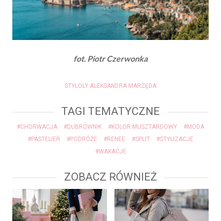
fot. Piotr Czerwonka
STYLOLY ALEKSANDRA MARZĘDA
TAGI TEMATYCZNE
#CHORWACJA
#DUBROWNIK
#KOLOR MUSZTARDOWY
#MODA
#PASTELIER
#PODRÓŻE
#RENEE
#SPLIT
#STYLIZACJE
#WAKACJE
ZOBACZ RÓWNIEŻ