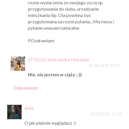
rozne wydarzenia ze swojego zycia np
przygotowania do slubu, urzadzanie
mieszkania itp. Ola powinna byc
przygotowana na rozne pytania....Ma meza i
pytanie uwazam naturalne.
POzdrawiam.
STYLOLY Aleksandra Marzęda
31.08.2019, 10:09
Nie, nie jestem w ciąży ;-))
Odpowiedz
Ania
29.08.2019, 15:15
O jak pięknie wyglądasz :)