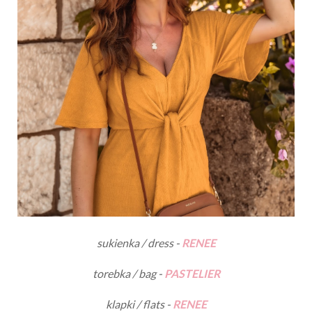
sukienka / dress -
RENEE
torebka / bag -
PASTELIER
klapki / flats -
RENEE