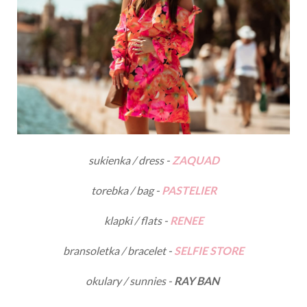
sukienka / dress -
ZAQUAD
torebka / bag -
PASTELIER
klapki / flats -
RENEE
bransoletka / bracelet -
SELFIE STORE
okulary / sunnies -
RAY BAN