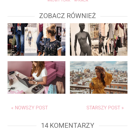
#NOWY YORK
#PRACA
ZOBACZ RÓWNIEŻ
« NOWSZY POST
STARSZY POST »
14 KOMENTARZY