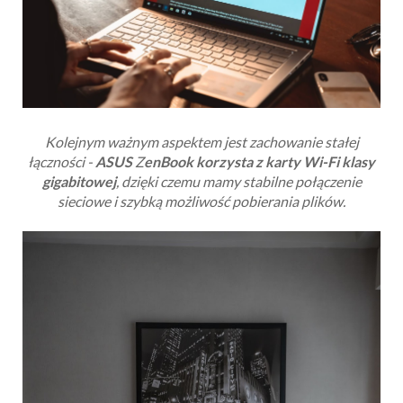
Kolejnym ważnym aspektem jest zachowanie stałej
łączności -
ASUS
Z
enBook
korzysta z karty Wi-Fi klasy
gigabitowej
, dzięki czemu mamy stabilne połączenie
sieciowe i szybką możliwość pobierania plików.