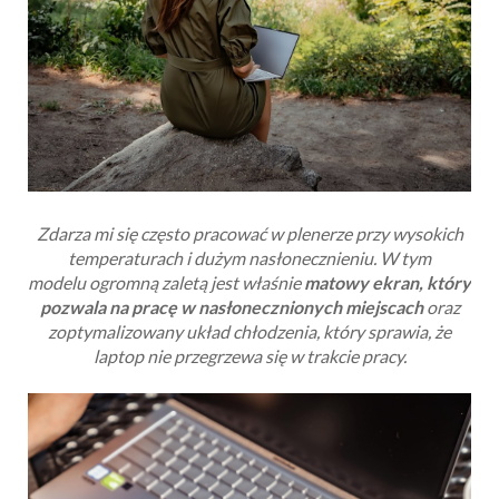
Zdarza mi się często pracować w plenerze przy wysokich
temperaturach i dużym nasłonecznieniu. W tym
modelu
ogromną zaletą jest właśnie
matowy ekran, który
pozwala na pracę w nasłonecznionych miejscach
oraz
zoptymalizowany układ chłodzenia, który sprawia, że
laptop nie przegrzewa się w trakcie pracy.