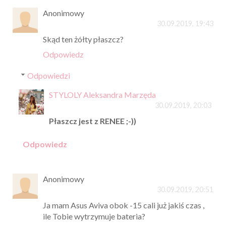
Anonimowy
30.09.2019, 19:43
Skąd ten żółty płaszcz?
Odpowiedz
Odpowiedzi
STYLOLY Aleksandra Marzęda
30.09.2019, 20:03
Płaszcz jest z RENEE ;-))
Odpowiedz
Anonimowy
30.09.2019, 20:51
Ja mam Asus Aviva obok -15 cali już jakiś czas ,
ile Tobie wytrzymuje bateria?