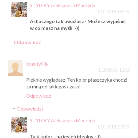
STYLOLY Aleksandra Marzęda
1.10.2019, 08:26
A dlaczego tak uważasz? Możesz wyjaśnić
w co masz na myśli :-))
Odpowiedz
beautylilly
1.10.2019, 13:16
Pięknie wyglądasz. Ten kolor płaszczyka chodzi
za mną od jakiegoś czasu!
Odpowiedz
Odpowiedzi
STYLOLY Aleksandra Marzęda
1.10.2019, 23:20
Taki kolor - na jesień idealny ;-))