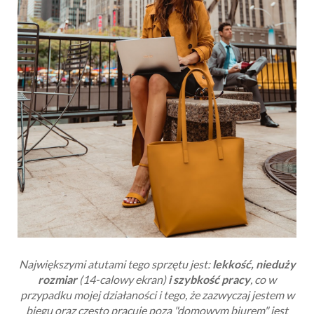
Największymi atutami tego sprzętu jest:
lekkość, nieduży
rozmiar
(14-calowy ekran)
i szybkość pracy
, co w
przypadku mojej działaności i tego, że zazwyczaj jestem w
biegu oraz często pracuje poza "domowym biurem" jest