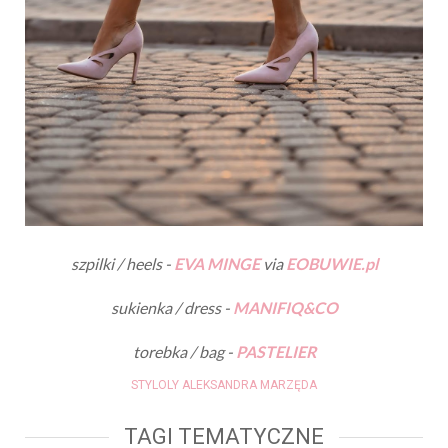
szpilki / heels -
EVA MINGE
via
EOBUWIE.pl
sukienka / dress -
MANIFIQ&CO
torebka / bag -
PASTELIER
STYLOLY ALEKSANDRA MARZĘDA
TAGI TEMATYCZNE