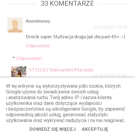
33 KOMENTARZE
Anonimowy
20.10.2019, 20:09
Dresik super. Stylizacja druga jak dla pani 45+ :-)
Odpowiedz
Odpowiedzi
STYLOLY Aleksandra Marzęda
24.10.2019, 07:50
Dziękuję za opinie - ja osobiście uważam, że
W tej witrynie są wykorzystywane pliki cookie, których
Google używa do świadczenia swoich usług
sukienka ma sobie klasę i szyk, który
i analizowania ruchu. Twój adres IP i nazwa klienta
przystoi kobiecie w każdym wieku ;-)) Nie
użytkownika oraz dane dotyczące wydajności
uważam też, że porównanie mnie do
i bezpieczeństwa są udostępniane Google, by zapewnić
kobiety 45+ jest czymś złym - w tym wieku
odpowiednią jakość usług, generować statystyki
wiele kobiet wygląda świetnie - czasem pod
użytkowania oraz wykrywać nadużycia i na nie reagować.
kątem stylu lepiej niż nie jedna 20 czy 30
DOWIEDZ SIĘ WIĘCEJ
AKCEPTUJĘ
latka ;-))