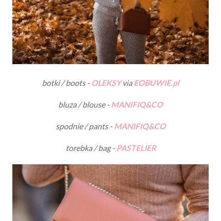
botki / boots -
OLEKSY
via
EOBUWIE.pl
bluza / blouse -
MANIFIQ&CO
spodnie / pants -
MANIFIQ&CO
torebka / bag -
PASTELIER