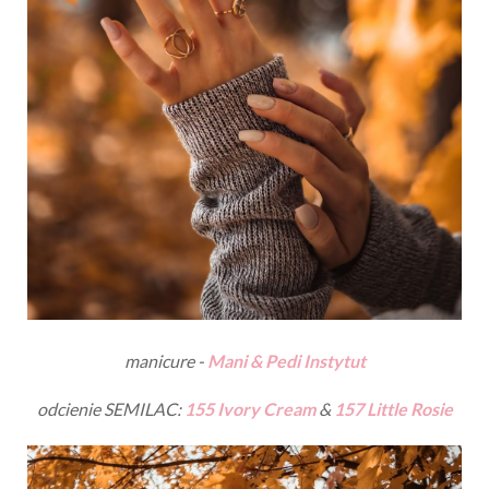
manicure -
Mani & Pedi Instytut
odcienie SEMILAC:
155 Ivory Cream
&
157 Little Rosie