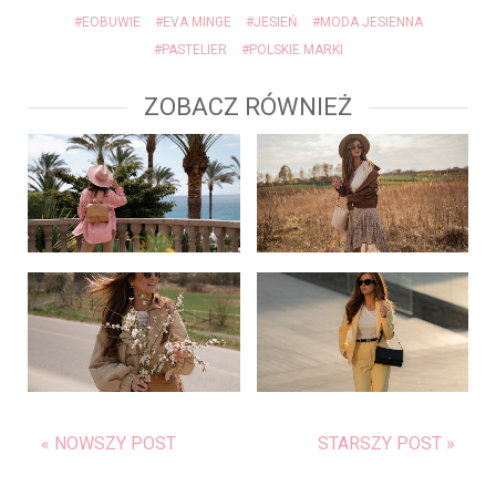
#EOBUWIE
#EVA MINGE
#JESIEŃ
#MODA JESIENNA
#PASTELIER
#POLSKIE MARKI
ZOBACZ RÓWNIEŻ
« NOWSZY POST
STARSZY POST »