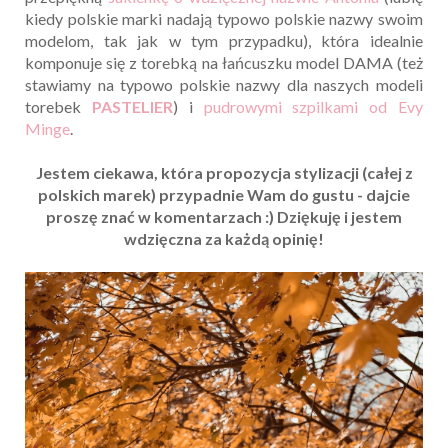
kiedy polskie marki nadają typowo polskie nazwy swoim
modelom, tak jak w tym przypadku), która idealnie
komponuje się z torebką na łańcuszku model DAMA (też
stawiamy na typowo polskie nazwy dla naszych modeli
torebek
PASTELIER
) i
pudrowymi szpilkami od Evy
Minge
.
Jestem ciekawa, która propozycja stylizacji (całej z
polskich marek) przypadnie Wam do gustu - dajcie
proszę znać w komentarzach :) Dziękuję i jestem
wdzięczna za każdą opinię!