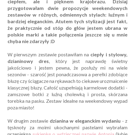
ciepłem, ale i pięknem krajobrazu. Dzisiaj
przygotowałam dwie propozycje weekendowych
zestawów w różnych, odmiennych stylach: luźnym i
bardziej eleganckim. Atutem tych stylizacji jest fakt,
że praktycznie od stóp do głów jestem ubrana w
polskie marki a takie połączenia jeszcze się u mnie
chyba nie zdarzyły :D
W pierwszym zestawie postawiłam na
ciepły i stylowy,
dzianinowy dres
, który jest naprawdę świetny
jakościowo i jestem pewna, że posłuży mi na wiele
sezonów - szarość jest ponadczasowa a perełki zdobiące
bluzę czy ściągacze na rękawach to ciekawe urozmaicenie
klasycznej bluzy. Całość uzupełniają karmelowe dodatki -
zamszowe botki z luźną cholewką i prosta, skórzana
torebka na pasku. Zestaw idealne na weekendowy wypad
poza miasto!
W drugim zestawie
dzianina w eleganckim wydaniu
- z
tęsknoty za moimi ukochanymi pastelami wybrałam
przepiękną
sukienkę o wdzięcznej nazwie Antonia
(lubię