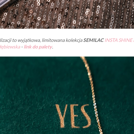
lizacji to wyjątkowa, limitowana kolekcja
SEMILAC
INSTA SHINE 
łębiewska
-
link do palety
.