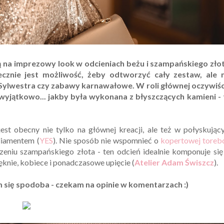
ją na imprezowy look w odcieniach beżu i szampańskiego złot
ecznie jest możliwość, żeby odtworzyć cały zestaw, ale n
a Sylwestra czy zabawy karnawałowe. W roli głównej oczywiśc
i wyjątkowo... jakby była wykonana z błyszczących kamieni - 
est obecny nie tylko na głównej kreacji, ale też w połyskują
 diamentem (
YES
). Nie sposób nie wspomnieć o
kopertowej toreb
eniu szampańskiego złota - ten odcień idealnie komponuje si
ięknie, kobiece i ponadczasowe upięcie (
Atelier Adam Świszcz
).
 się spodoba - czekam na opinie w komentarzach :)