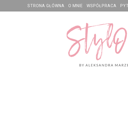
STRONA GŁÓWNA
O MNIE
WSPÓŁPRACA
PY