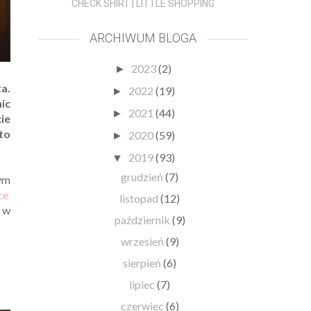
CHECK SHIRT | LITTLE SHOPPING
ARCHIWUM BLOGA
2023
(2)
►
a.
2022
(19)
►
ic
2021
(44)
►
ie
to
2020
(59)
►
2019
(93)
▼
grudzień
(7)
cym
ce
listopad
(12)
ę w
październik
(9)
wrzesień
(9)
sierpień
(6)
lipiec
(7)
czerwiec
(6)