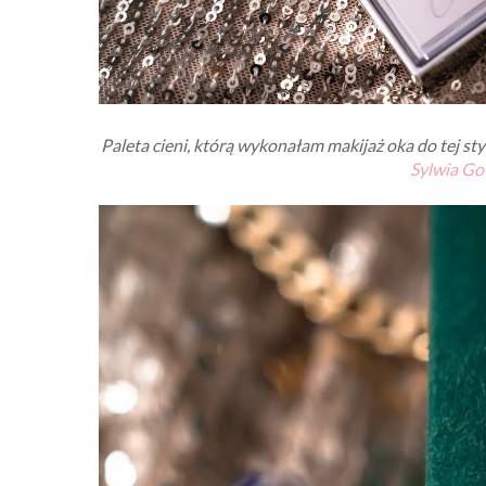
Paleta cieni, którą wykonałam makijaż oka do tej sty
Sylwia Go