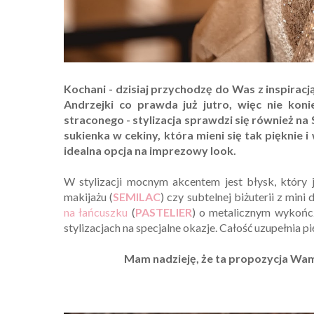
Kochani - dzisiaj przychodzę do Was z inspirac
Andrzejki co prawda już jutro, więc nie koni
straconego - stylizacja sprawdzi się również n
sukienka w cekiny, która mieni się tak pięknie 
idealna opcja na imprezowy look.
W stylizacji mocnym akcentem jest błysk, który j
makijażu (
SEMILAC
) czy subtelnej biżuterii z mini
na łańcuszku
(
PASTELIER
) o metalicznym wykończ
stylizacjach na specjalne okazje. Całość uzupełnia p
Mam nadzieję, że ta propozycja Wam