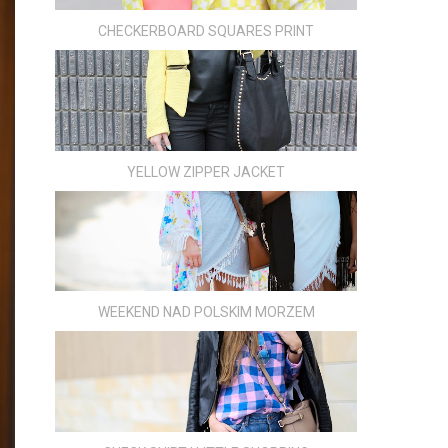
CHECKERBOARD SQUARES PRINT
YELLOW ZIPPER JACKET
WEEKEND NAD POLSKIM MORZEM