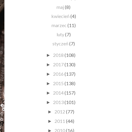
maj
(8)
kwiecień
(4)
marzec
(11)
luty
(7)
styczeń
(7)
2018
(108)
►
2017
(130)
►
2016
(137)
►
2015
(138)
►
2014
(157)
►
2013
(101)
►
2012
(77)
►
2011
(44)
►
2010
(16)
►