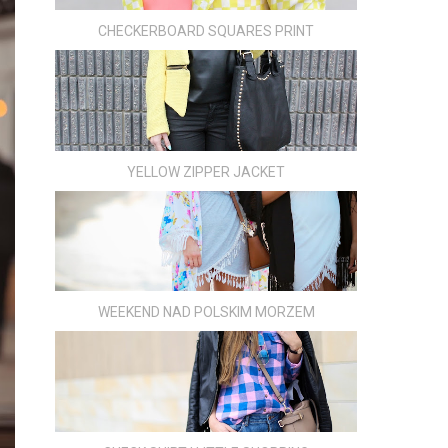
CHECKERBOARD SQUARES PRINT
YELLOW ZIPPER JACKET
WEEKEND NAD POLSKIM MORZEM