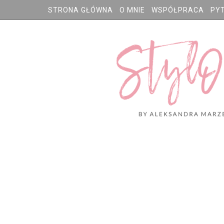
STRONA GŁÓWNA
O MNIE
WSPÓŁPRACA
PY