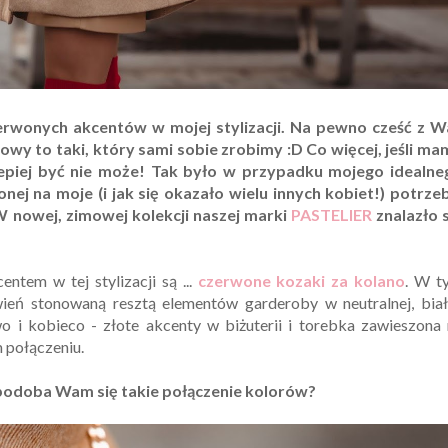
zerwonych akcentów w mojej stylizacji. Na pewno cześć z W
kowy to taki, który sami sobie zrobimy :D Co więcej, jeśli m
lepiej być nie może! Tak było w przypadku mojego idealne
onej na moje (i jak się okazało wielu innych kobiet!) potrze
W nowej, zimowej kolekcji naszej marki
PASTELIER
znalazło s
tem w tej stylizacji są ...
czerwone kozaki za kolano
. W t
wień stonowaną resztą elementów garderoby w neutralnej, biał
wo i kobieco - złote akcenty w biżuterii i torebka zawieszona
 połączeniu.
 - podoba Wam się takie połączenie kolorów?