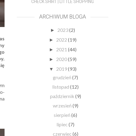
CHECK SHIRT | LITTLE SHOPPING
ARCHIWUM BLOGA
2023
(2)
►
as
2022
(19)
►
amy
2021
(44)
►
go
by.
2020
(59)
►
ię
2019
(93)
▼
grudzień
(7)
ym
listopad
(12)
o-
październik
(9)
 na
wrzesień
(9)
sierpień
(6)
lipiec
(7)
czerwiec
(6)