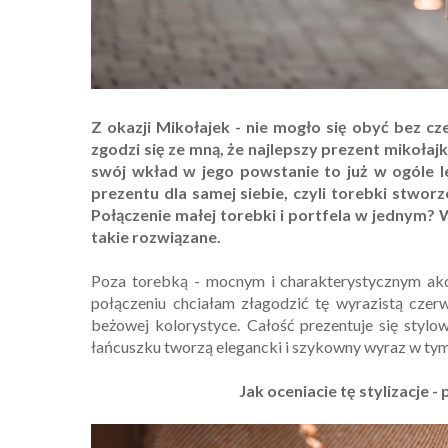
Z okazji Mikołajek - nie mogło się obyć bez c
zgodzi się ze mną, że najlepszy prezent mikołaj
swój wkład w jego powstanie to już w ogóle 
prezentu dla samej siebie, czyli torebki stworz
Połączenie małej torebki i portfela w jednym? 
takie rozwiązane.
Poza torebką - mocnym i charakterystycznym akcen
połączeniu chciałam złagodzić tę wyrazistą czer
beżowej kolorystyce. Całość prezentuje się stylo
łańcuszku tworzą elegancki i szykowny wyraz w tym
Jak oceniacie tę stylizacje