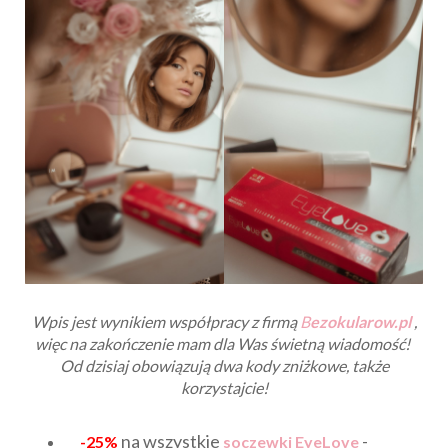
Wpis jest wynikiem współpracy z firmą
B
ezokularow.pl
,
więc na zakończenie mam dla Was świetną wiadomość!
Od dzisiaj obowiązują dwa kody zniżkowe, także
korzystajcie!
na wszystkie
-
-25%
soczewki EyeLove