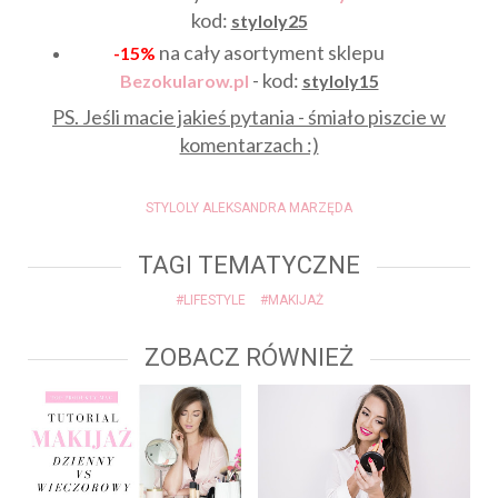
kod:
styloly25
na cały asortyment sklepu
-15%
- kod:
Bezokularow.pl
styloly15
PS. Jeśli macie jakieś pytania - śmiało piszcie w
komentarzach :)
STYLOLY ALEKSANDRA MARZĘDA
TAGI TEMATYCZNE
#LIFESTYLE
#MAKIJAŻ
ZOBACZ RÓWNIEŻ