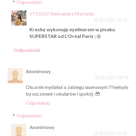
Odpowiedzi
STYLOLY Aleksandra Marzęda
31.05.2020, 18:12
Kreskę wykonuję eyelinerem w pisaku
SUPERSTAR od L'Oréal Paris ;-))
Odpowiedz
Anonimowy
31.05.2020, 00:34
Olu a nie myślałaś o zabiegu laserowym ??niebylo
by soczewek i okularów i spokój .😳
Odpowiedz
Odpowiedzi
Anonimowy
31.05.2020, 16:22