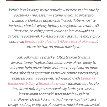
Właśnie tak widzę swoje odbicie w lustrze zanim założę
soczewki - nie jestem w stanie wykonać prostego
makijażu, chyba że dosłownie "wsadziłabym nos" w
lusterko, chociaż wtedy byłoby to wyjątkowo trudne :D
Pierwsze, co robię przed wykonaniem makijażu to
założenie soczewek kontaktowych - aktualnie mój typ to
s
oczewki
EyeLove Exclusive 1-Day
z B
ezokularow.pl
,
które testuję od ponad miesiąca.
Jak odkryłam tę markę? Otóż trakcie trwania
kwarantanny (najbardziej zaostrzony okres, kiedy to
zalecane było pozostanie w domach) napisała do mnie
firma oferująca sprzedaż soczewek online z propozycją
przetestowania soczewek jednodniowych
EyeLove
Exclusive 1-Day
z
Bezokularow.pl
- idealnie się złożyło,
bo akurat mój zapas soczewek się kończył a zawsze
kupowałam soczewki stacjonarnie w galerii
handlowej.
Dodatkowym utrudnieniem był fakt, że z
uwagi na dużą wadę wzroku zawsze musiałam zamawiać