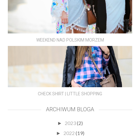
WEEKEND NAD POLSKIM MORZEM
CHECK SHIRT | LITTLE SHOPPING
ARCHIWUM BLOGA
2023
(2)
►
2022
(19)
►