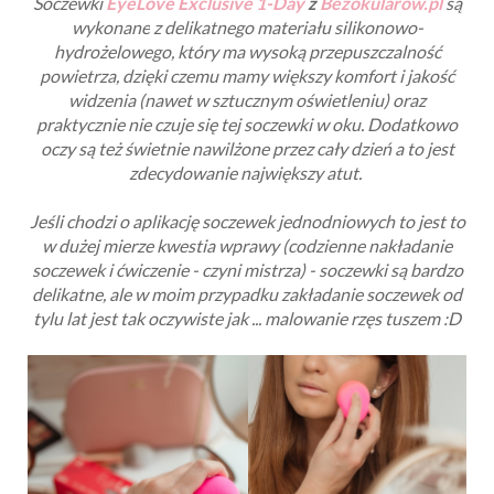
Soczewki
EyeLove Exclusive 1-Day
z
Bezokularow.pl
są
wykonane
z delikatnego materiału silikonowo-
hydrożelowego, który ma wysoką przepuszczalność
powietrza, dzięki czemu mamy większy komfort i jakość
widzenia (nawet w sztucznym oświetleniu) oraz
praktycznie nie czuje się tej soczewki w oku. Dodatkowo
oczy są też świetnie nawilżone przez cały dzień a to jest
zdecydowanie największy atut.
Jeśli chodzi o aplikację soczewek jednodniowych to jest to
w dużej mierze kwestia wprawy (codzienne nakładanie
soczewek i ćwiczenie - czyni mistrza) - soczewki są bardzo
delikatne, ale w moim przypadku zakładanie soczewek od
tylu lat jest tak oczywiste jak ... malowanie rzęs tuszem :D