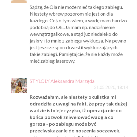
Sądzę, że Ola nie może mieć takiego zabiegu.
Niestety wbrew pozorom nie jest on dla
każdego. Coś o tym wiem, a wadę mam bardzo
podobną do Oli...Ja mam np. nadciśnienie
wewnątrzgałkowe, a stąd już niedaleko do
jaskry i to mnie z zabiegu wyklucza. Na pewno
jest jeszcze sporo kwestii wykluczających
takie zabiegi. Pamiętajcie, że nie każdy może
mieć zabieg laserowy.
STYLOLY Aleksandra Marzęda
31.05.2020, 18:14
Rozważałam, ale niestety okulistka mi
odradziła z uwagi na fakt, że przy tak dużej
wadzie istnieje ryzyko, iż operacja nie do
końca pozwoli zniwelować wadę a co
gorsza - po zabiegu może być
przeciwskazanie do noszenia soczewek,