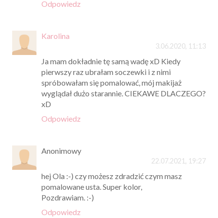
Odpowiedz
Karolina
3.06.2020, 11:13
Ja mam dokładnie tę samą wadę xD Kiedy
pierwszy raz ubrałam soczewki i z nimi
spróbowałam się pomalować, mój makijaż
wyglądał dużo starannie. CIEKAWE DLACZEGO?
xD
Odpowiedz
Anonimowy
22.07.2021, 19:27
hej Ola :-) czy możesz zdradzić czym masz
pomalowane usta. Super kolor,
Pozdrawiam. :-)
Odpowiedz