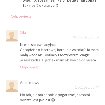
więc np. zostanie mi -1,5 i będę zmuszona i
tak nosić okulary :-((
Odpowiedz
Ola
31.05.2020, 15:34
Kreski sa rewelacyjne!
Co sądzisz o laserowej korekcie wzroku? Ja mam
małą wade ale i okulary i soczewki mi ciagle
przeszkadzają, jednak mam obawy co do lasera
Odpowiedz
Anonimowy
1.06.2020, 20:44
No tak, nie ma co sobie pogarszać , czasami
dobrze jest jak jest 😊