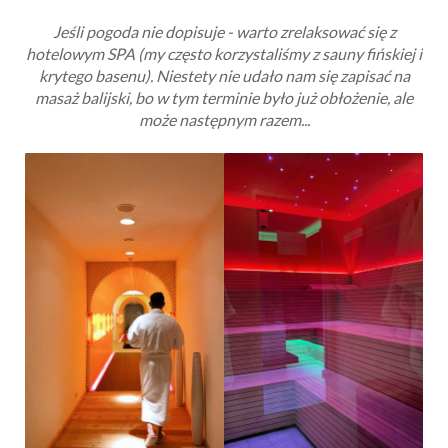
Jeśli pogoda nie dopisuje - warto zrelaksować się z
hotelowym SPA (my często korzystaliśmy z sauny fińskiej i
krytego basenu). Niestety nie udało nam się zapisać na
masaż balijski, bo w tym terminie było już obłożenie, ale
może następnym razem...