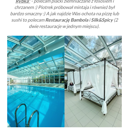
Rybka"
- polecam placki ziemniaczane z łososiem i
chrzanem :) Piotrek próbował mintaja i również był
bardzo smaczny :) A jak najdzie Was ochota na pizzę lub
sushi to polecam
Restaurację Bambola
i
Silk&Spicy
(2
dwie restauracje w jednym miejscu).