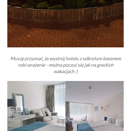
Muszę przyznać, że wystrój hotelu z odkrytym basenem
robi wrażenie - można poczuć się jak na greckich
wakacjach :)