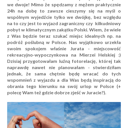
we dwoje! Mimo że spędzamy z mężem praktycznie
24h na dobę to zawsze cieszymy się na myśl o
wspólnym wyjedźcie tylko we dwójkę, bez względu
na to czy jest to wyjazd zagraniczny czy kilkudniowy
pobyt w klimatycznym zakątku Polski. Wiem, że wiele
z Was będzie teraz szukać miejsc idealnych np. na
podróż poślubną w Polsce. Nas wyjątkowo urzekła
swoim spokojem właśnie Jurata - miejscowość
rekreacyjno-wypoczynkowa na Mierzei Helskiej :)
Dzisiaj przygotowałam luźną fotorelację, której tak
naprawdę nawet nie planowałam - stwierdziłam
jednak, że sama chętnie będę wracać do tych
wspomnień z wyjazdu a dla Was będą inspiracją do
obrania tego kierunku na swój urlop w Polsce (+
polecę Wam też gdzie dobrze zjeść w Juracie?).