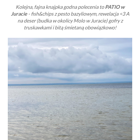
Kolejna, fajna knajpka godna polecenia to
PATIO w
Juracie
- fish&chips z pesto bazyliowym, rewelacja <3 A
na deser (budka w okolicy Molo w Juracie) gofry z
truskawkami i bitą śmietaną obowiązkowo!