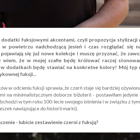
odatki fuksjowymi akcentami, czyli propozycja stylizacji 
uż w powietrzu nadchodzącą jesień i czas rozglądać się n
pojawiają się już nowe kolekcje i muszę przyznać, że zaws
uż wiem, że w mojej szafie będę królować raczej stonowa
st w dodatkach będę stawiać na konkretne kolory! Mój typ 
ykownej fuksji...
ów w odcieniu fuksji sprawia, że czerń staje się bardziej ożywion
mi na minimalistycznym doborze biżuterii - postawiłam jedynie
obchodzi w tym roku 100-lecie swojego istnienia i w związku z ty
szek nawiązujące do historii marki).
enie - lubicie zestawienie czerni z fuksją?