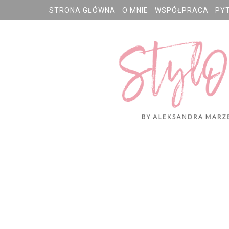
STRONA GŁÓWNA
O MNIE
WSPÓŁPRACA
PY