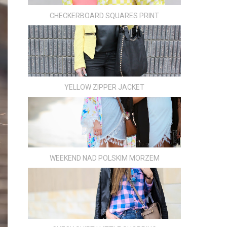
CHECKERBOARD SQUARES PRINT
YELLOW ZIPPER JACKET
WEEKEND NAD POLSKIM MORZEM