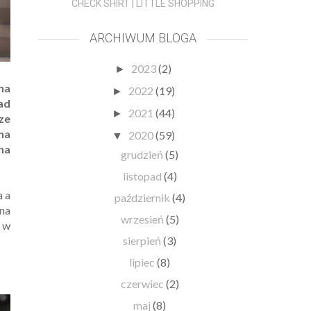
CHECK SHIRT | LITTLE SHOPPING
ARCHIWUM BLOGA
2023
(2)
►
na
2022
(19)
►
ad
2021
(44)
►
ze
na
2020
(59)
▼
na
grudzień
(5)
listopad
(4)
a a
październik
(4)
 na
wrzesień
(5)
m w
sierpień
(3)
lipiec
(8)
czerwiec
(2)
maj
(8)