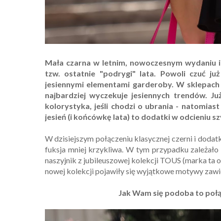
Mała czarna w letnim, nowoczesnym wydaniu i d
tzw. ostatnie "podrygi" lata. Powoli czuć j
jesiennymi elementami garderoby. W sklepach 
najbardziej wyczekuje jesiennych trendów. J
kolorystyka, jeśli chodzi o ubrania - natomia
jesień (i końcówkę lata) to dodatki w odcieniu sz
W dzisiejszym połączeniu klasycznej czerni i dodatk
fuksja mniej krzykliwa. W tym przypadku zależało 
naszyjnik z jubileuszowej kolekcji TOUS (marka ta 
nowej kolekcji pojawiły się wyjątkowe motywy zawie
Jak Wam się podoba to połącz