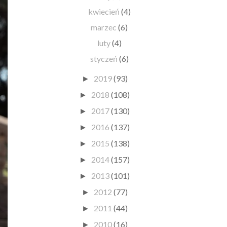
kwiecień
(4)
marzec
(6)
luty
(4)
styczeń
(6)
2019
(93)
►
2018
(108)
►
2017
(130)
►
2016
(137)
►
2015
(138)
►
2014
(157)
►
2013
(101)
►
2012
(77)
►
2011
(44)
►
2010
(16)
►