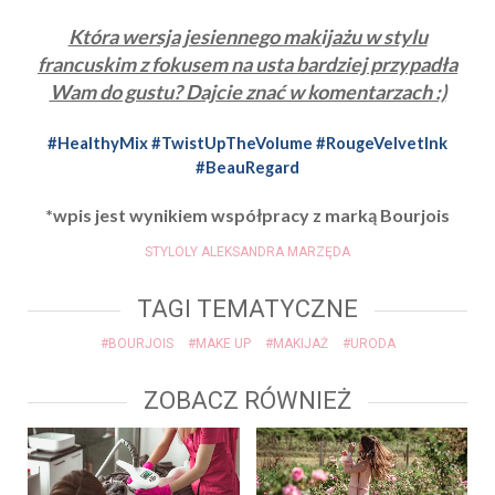
Która wersja jesiennego makijażu w stylu
francuskim z fokusem na usta bardziej przypadła
Wam do gustu? Dajcie znać w komentarzach :)
#HealthyMix #TwistUpTheVolume #RougeVelvetInk
#BeauRegard
*wpis jest wynikiem współpracy z marką Bourjois
STYLOLY ALEKSANDRA MARZĘDA
TAGI TEMATYCZNE
#BOURJOIS
#MAKE UP
#MAKIJAŻ
#URODA
ZOBACZ RÓWNIEŻ