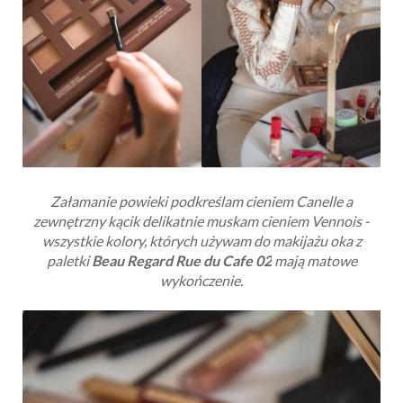
Załamanie powieki podkreślam cieniem Canelle a
zewnętrzny kącik delikatnie muskam cieniem Vennois -
wszystkie kolory, których używam do makijażu oka z
paletki
Beau Regard Rue du Cafe 02
mają matowe
wykończenie.