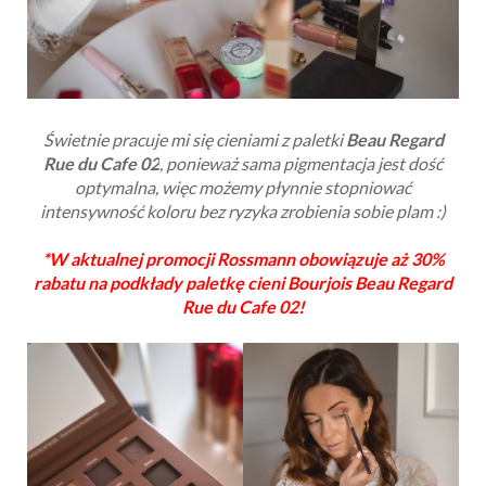
Świetnie pracuje mi się cieniami z paletki
Beau Regard
Rue du Cafe 02
, ponieważ sama pigmentacja jest dość
optymalna, więc możemy płynnie stopniować
intensywność koloru bez ryzyka zrobienia sobie plam :)
*W aktualnej promocji Rossmann obowiązuje aż 30%
rabatu na podkłady paletkę cieni Bourjois
Beau Regard
Rue du Cafe 02!