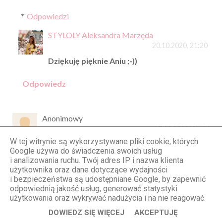
Odpowiedzi
STYLOLY Aleksandra Marzęda
20.10.2020, 21:20
Dziękuję pięknie Aniu ;-))
Odpowiedz
Anonimowy
17.10.2020, 21:36
W tej witrynie są wykorzystywane pliki cookie, których
Olu, mogłabyś zdradzić skąd taka piękna koszula
Google używa do świadczenia swoich usług
i spodnie? Świetne zestawienie ��
i analizowania ruchu. Twój adres IP i nazwa klienta
użytkownika oraz dane dotyczące wydajności
Odpowiedz
i bezpieczeństwa są udostępniane Google, by zapewnić
odpowiednią jakość usług, generować statystyki
Odpowiedzi
użytkowania oraz wykrywać nadużycia i na nie reagować.
STYLOLY Aleksandra Marzęda
DOWIEDZ SIĘ WIĘCEJ
AKCEPTUJĘ
20.10.2020, 21:21