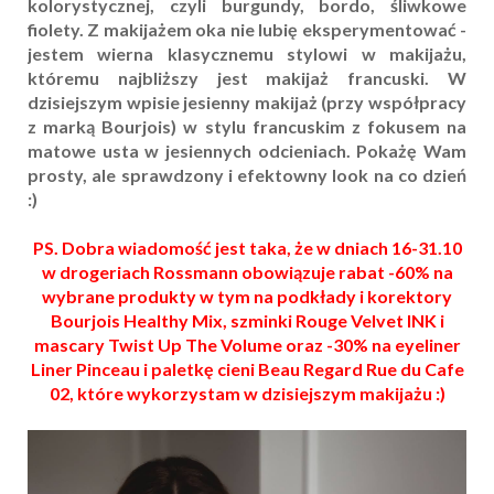
kolorystycznej, czyli burgundy, bordo, śliwkowe
fiolety. Z makijażem oka nie lubię eksperymentować -
jestem wierna klasycznemu stylowi w makijażu,
któremu najbliższy jest makijaż francuski. W
dzisiejszym wpisie jesienny makijaż (przy współpracy
z marką Bourjois) w stylu francuskim z fokusem na
matowe usta w jesiennych odcieniach. Pokażę Wam
prosty, ale sprawdzony i efektowny look na co dzień
:)
PS. Dobra wiadomość jest taka, że w dniach 16-31.10
w drogeriach Rossmann obowiązuje rabat -60% na
wybrane produkty w tym na podkłady i korektory
Bourjois Healthy Mix, szminki Rouge Velvet INK i
mascary Twist Up The Volume oraz -30% na
eyeliner
Liner Pinceau i
paletkę cieni
Beau Regard Rue du Cafe
02
, które wykorzystam w dzisiejszym makijażu :)