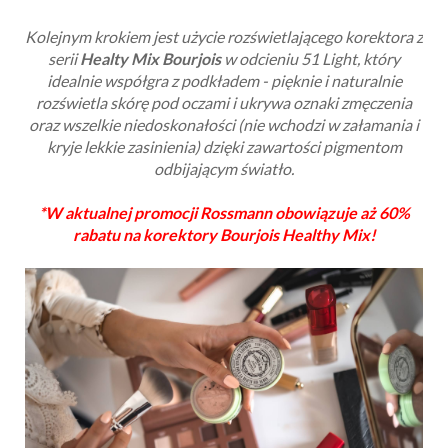
Kolejnym krokiem jest użycie rozświetlającego korektora z
serii
Healty Mix Bourjois
w odcieniu 51 Light, który
idealnie współgra z podkładem -
p
ięknie i naturalnie
rozświetla skórę pod oczami i ukrywa oznaki zmęczenia
oraz wszelkie niedoskonałości (nie wchodzi w załamania i
kryje lekkie zasinienia) dzięki zawartości pigmentom
odbijającym światło.
*W aktualnej promocji Rossmann obowiązuje aż 60%
rabatu na korektory Bourjois Healthy Mix!