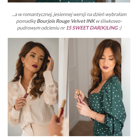
...a w romantycznej, jesiennej wersji na dzień wybrałam
pomadkę
Bourjois Rouge Velvet INK
w śliwkowo-
pudrowym odcieniu nr
15 SWEET DAR(K)LING
:)