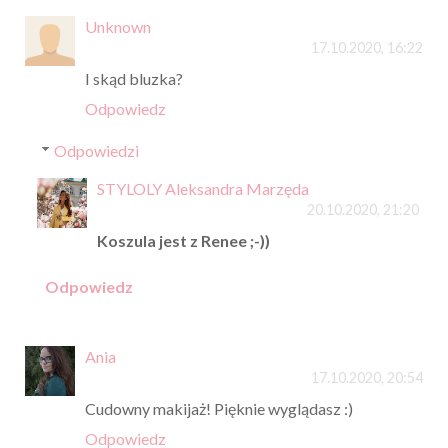
Unknown
17.10.2020, 16:22
I skąd bluzka?
Odpowiedz
Odpowiedzi
STYLOLY Aleksandra Marzęda
20.10.2020, 21:20
Koszula jest z Renee ;-))
Odpowiedz
Ania
17.10.2020, 20:54
Cudowny makijaż! Pięknie wyglądasz :)
Odpowiedz