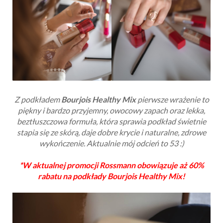
Z podkładem
Bourjois Healthy Mix
pierwsze wrażenie to
piękny i bardzo przyjemny, owocowy zapach oraz lekka,
beztłuszczowa formuła, która sprawia podkład świetnie
stapia się ze skórą, daje dobre krycie i naturalne, zdrowe
wykończenie.
Aktualnie mój odcień to 53 :)
*W aktualnej promocji Rossmann obowiązuje aż 60%
rabatu na podkłady Bourjois Healthy Mix!