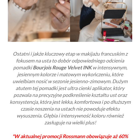
Ostatni i jakże kluczowy etap w makijażu francuskim z
fokusem na usta to dobór odpowiedniego odcienia
pomadki
Bourjois Rouge Velvet INK
w intensywnym,
jesiennym kolorze i matowym wykończeniu, które
uwielbiam nosić w sezonie jesienno-zimowym. Dużym
atutem tej pomadki jest ultra cienki aplikator, który
pozwala na precyzyjne podkreślenie kształtu ust oraz
konsystencja, która jest lekka, komfortowa i po dłuższym
czasie noszenia na ustach nie powoduje efektu
wysuszenia. Głębia i intensywność koloru również
zasługuje na wielki plus!
*W aktualnej promocji Rossmann obowiązuje aż 60%