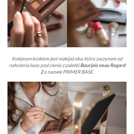
Kolejnym krokiem jest makijaż oka, który zaczynam od
nałożenia bazy pod cienie z paletki
Bourjois
neau Regard
2
o nazwie PRIMER BASE.