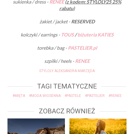
sukienka / dress -
RENEE
(z kodem: STYLOLY25 25%
rabatu)
żakiet / jacket -
RESERVED
kolczyki / earrings -
TOUS
/
biżuteria KATIES
torebka / bag -
PASTELIER.pl
szpilki / heels -
RENEE
STYLOLY ALEKSANDRA MARZĘDA
TAGI TEMATYCZNE
#MIĘTA
#MODA WIOSENNA
#PASTELE
#PASTELIER
#RENEE
ZOBACZ RÓWNIEŻ