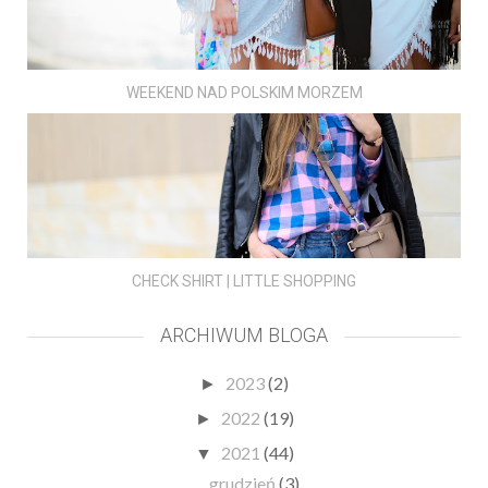
WEEKEND NAD POLSKIM MORZEM
CHECK SHIRT | LITTLE SHOPPING
ARCHIWUM BLOGA
2023
(2)
►
2022
(19)
►
2021
(44)
▼
grudzień
(3)