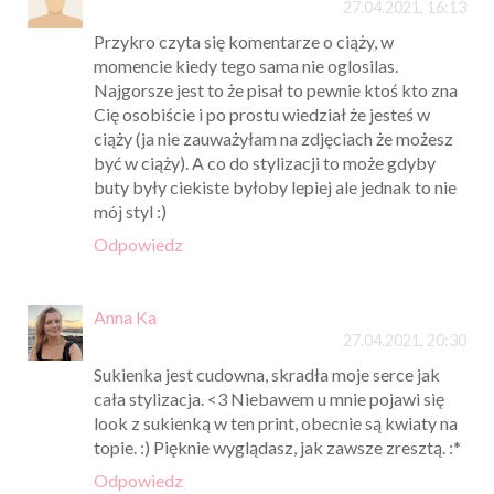
27.04.2021, 16:13
Przykro czyta się komentarze o ciąży, w
momencie kiedy tego sama nie oglosilas.
Najgorsze jest to że pisał to pewnie ktoś kto zna
Cię osobiście i po prostu wiedział że jesteś w
ciąży (ja nie zauważyłam na zdjęciach że możesz
być w ciąży). A co do stylizacji to może gdyby
buty były ciekiste byłoby lepiej ale jednak to nie
mój styl :)
Odpowiedz
Anna Ka
27.04.2021, 20:30
Sukienka jest cudowna, skradła moje serce jak
cała stylizacja. <3 Niebawem u mnie pojawi się
look z sukienką w ten print, obecnie są kwiaty na
topie. :) Pięknie wyglądasz, jak zawsze zresztą. :*
Odpowiedz