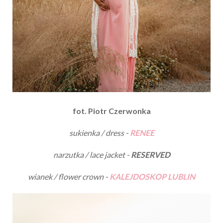
fot. Piotr Czerwonka
sukienka / dress -
RENEE
narzutka / lace jacket -
RESERVED
wianek / flower crown -
KALEJDOSKOP LUBLIN