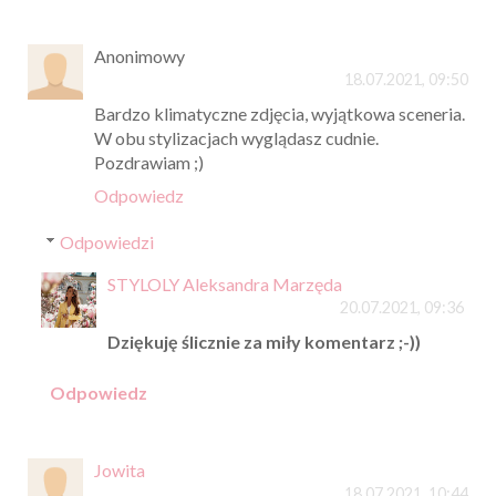
Anonimowy
18.07.2021, 09:50
Bardzo klimatyczne zdjęcia, wyjątkowa sceneria.
W obu stylizacjach wyglądasz cudnie.
Pozdrawiam ;)
Odpowiedz
Odpowiedzi
STYLOLY Aleksandra Marzęda
20.07.2021, 09:36
Dziękuję ślicznie za miły komentarz ;-))
Odpowiedz
Jowita
18.07.2021, 10:44