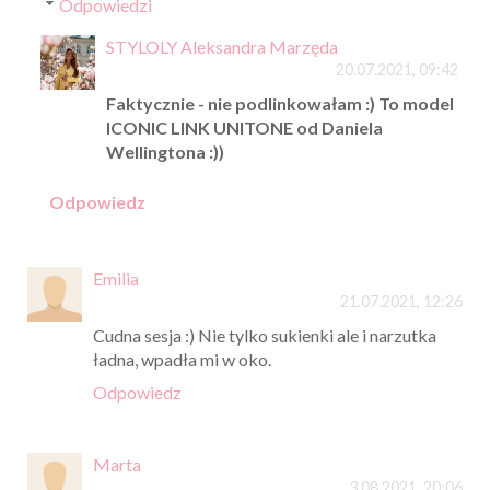
Odpowiedzi
STYLOLY Aleksandra Marzęda
20.07.2021, 09:42
Faktycznie - nie podlinkowałam :) To model
ICONIC LINK UNITONE od Daniela
Wellingtona :))
Odpowiedz
Emilia
21.07.2021, 12:26
Cudna sesja :) Nie tylko sukienki ale i narzutka
ładna, wpadła mi w oko.
Odpowiedz
Marta
3.08.2021, 20:06