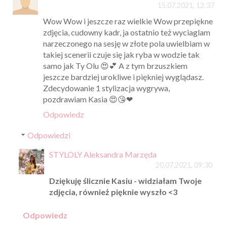
15.07.2021, 12:37
Wow Wow i jeszcze raz wielkie Wow przepiękne
zdjęcia, cudowny kadr, ja ostatnio też wyciaglam
narzeczonego na sesję w złote pola uwielbiam w
takiej scenerii czuje się jak ryba w wodzie tak
samo jak Ty Olu 😍💕 A z tym brzuszkiem
jeszcze bardziej urokliwe i piękniej wyglądasz.
Zdecydowanie 1 stylizacja wygrywa,
pozdrawiam Kasia 😍😘❤
Odpowiedz
Odpowiedzi
STYLOLY Aleksandra Marzęda
20.07.2021, 09:30
Dziękuję ślicznie Kasiu - widziałam Twoje
zdjęcia, również pięknie wyszło <3
Odpowiedz