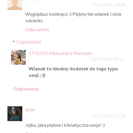
15.07.2021, 14:41
Wyglądasz kwitnąco :) Piękny ten wianek i obie
sukienki.
Odpowiedz
Odpowiedzi
STYLOLY Aleksandra Marzęda
20.07.2021, 09:31
Wianek to idealny dodatek do tego typu
sesji ;-))
Odpowiedz
Ania
15.07.2021, 21:28
Jejku, jaka piękna i klimatyczna sesja! :)